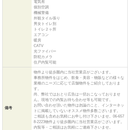
電気有
個別空調
機械警備
外観タイル張り
男女トイレ別
トイレ２ヶ所
エアコン
暖房
CATV
光ファイバー
防犯カメラ
住戸内覧可能
物件より徒歩圏内に当社営業店がございます。
事務所物件をはじめ、飲食・美容・物販などの様々な
業種のニーズに応じて店舗物件をご紹介しておりま
す。
尚、弊社ではおとり広告は一切おこなっておりませ
ん。現地での内覧お待ち合わせ等も可能です。
お問い合わせ頂いた物件は勿論のこと、インターネッ
備考
トに掲載していないオススメ物件多数ございます。
ご相談も含めお気軽にお申し付け下さいませ。06-657
8-2223物件より徒歩圏内に当社営業店がございます。
内覧等・ご相談はお気軽にご連絡下さいませ。