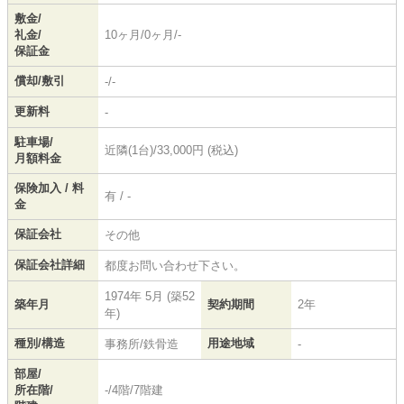
敷金/
礼金/
10ヶ月/0ヶ月/-
保証金
償却/敷引
-/-
更新料
-
駐車場/
近隣(1台)/33,000円 (税込)
月額料金
保険加入 / 料
有 / -
金
保証会社
その他
保証会社詳細
都度お問い合わせ下さい。
1974年 5月 (築52
築年月
契約期間
2年
年)
種別/構造
用途地域
事務所/鉄骨造
-
部屋/
所在階/
-/4階/7階建