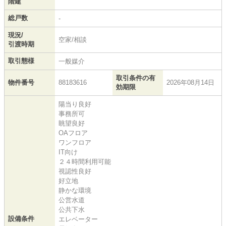
階建
総戸数
-
現況/
空家/相談
引渡時期
取引態様
一般媒介
取引条件の有
物件番号
88183616
2026年08月14日
効期限
陽当り良好
事務所可
眺望良好
OAフロア
ワンフロア
IT向け
２４時間利用可能
視認性良好
好立地
静かな環境
公営水道
公共下水
設備条件
エレベーター