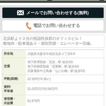
メールでお問い合わせする(無料)
電話でお問い合わせする
北浜駅より２分の視認性抜群のオフィスビル！
敷地内・駐車場あり・個別空調・エレベーター完備。
所在地
大阪府
大阪市中央区
北浜
２丁目6-9
地下鉄堺筋線
「
北浜
」駅 徒歩3分
交通
地下鉄御堂筋線
「
淀屋橋
」駅 徒歩4分
京阪電鉄中之島線
「
なにわ橋
」駅 徒歩5分
坪数(面積)
22.50坪(74.38㎡)
賃料/
21.0375万円/0.94万円
坪単価
管理費・
61,875円
共益費