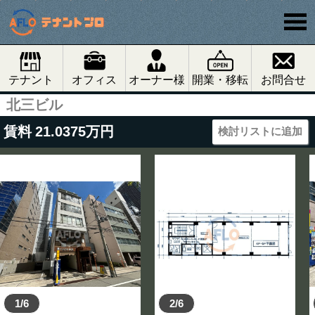
テナント
オフィス
オーナー様
開業・移転
お問合せ
北三ビル
賃料
21.0375
万円
検討リストに追加
1/6
2/6