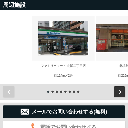
周辺施設
ファミリーマート 北浜二丁目店
北浜
約114m／2分
約226
前
メールでお問い合わせする(無料)
電話でお問い合わせする