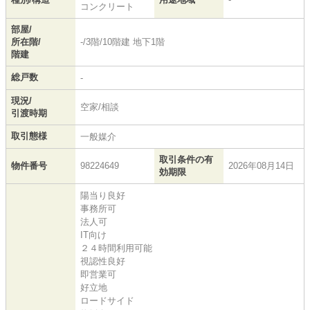
コンクリート
部屋/
所在階/
-/3階/10階建 地下1階
階建
総戸数
-
現況/
空家/相談
引渡時期
取引態様
一般媒介
取引条件の有
物件番号
98224649
2026年08月14日
効期限
陽当り良好
事務所可
法人可
IT向け
２４時間利用可能
視認性良好
即営業可
好立地
ロードサイド