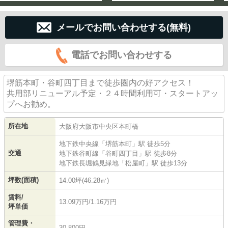
メールでお問い合わせする(無料)
電話でお問い合わせする
堺筋本町・谷町四丁目まで徒歩圏内の好アクセス！
共用部リニューアル予定・２４時間利用可・スタートアッ
プへお勧め。
所在地
大阪府
大阪市中央区
本町橋
地下鉄中央線
「
堺筋本町
」駅 徒歩5分
交通
地下鉄谷町線
「
谷町四丁目
」駅 徒歩8分
地下鉄長堀鶴見緑地
「
松屋町
」駅 徒歩13分
坪数(面積)
14.00坪(46.28㎡)
賃料/
13.09万円/1.16万円
坪単価
管理費・
30,800円