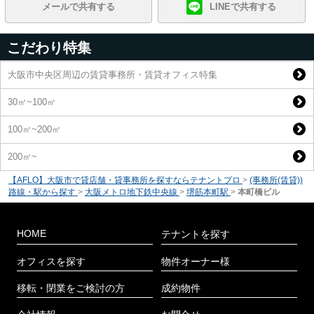
メールで共有する
LINEで共有する
こだわり特集
大阪市中央区周辺の賃貸事務所・賃貸オフィス特集
30㎡~100㎡
100㎡~200㎡
200㎡~
【AFLO】大阪市で貸店舗・貸事務所を探すならテナントプロ
>
(事務所(賃貸))
路線・駅から探す
>
大阪メトロ地下鉄中央線
>
堺筋本町駅
>
本町橋ビル
HOME
テナントを探す
オフィスを探す
物件オーナー様
移転・閉業をご検討の方
成約物件