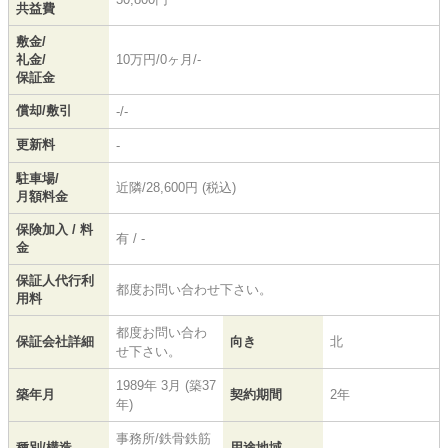
共益費
敷金/
礼金/
10万円/0ヶ月/-
保証金
償却/敷引
-/-
更新料
-
駐車場/
近隣/28,600円 (税込)
月額料金
保険加入 / 料
有 / -
金
保証人代行利
都度お問い合わせ下さい。
用料
都度お問い合わ
保証会社詳細
向き
北
せ下さい。
1989年 3月 (築37
築年月
契約期間
2年
年)
事務所/鉄骨鉄筋
種別/構造
用途地域
-