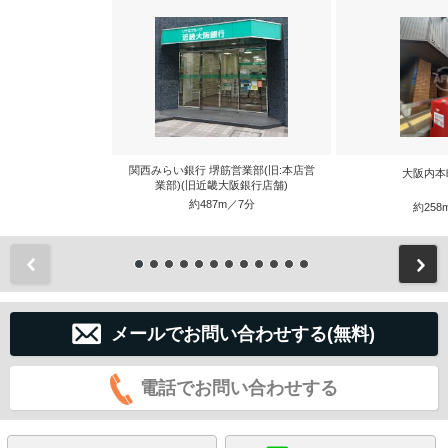
関西みらい銀行 堺筋営業部(旧:本店営
大阪内本
業部)(旧近畿大阪銀行店舗)
約487m／7分
約258
前
メールでお問い合わせする(無料)
電話でお問い合わせする