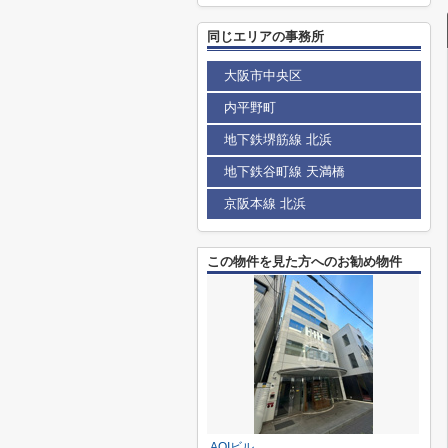
同じエリアの事務所
大阪市中央区
内平野町
地下鉄堺筋線 北浜
地下鉄谷町線 天満橋
京阪本線 北浜
この物件を見た方へのお勧め物件
AOIビル