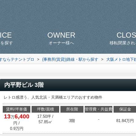
ICE
OWNER
CLO
スを探す
オーナー様へ
移転閉業され
探すならテナントプロ
>
(事務所(賃貸))路線・駅から探す
>
大阪メトロ地下
内平野ビル 3階
レトロ感漂う、人気北浜・天満橋エリアのおすすめ物件
賃料/坪単価
坪数/面積
所在階
管理費・共益費
保証金
13
6,400
17.50坪 /
万
-
3階
81.84万円
57.85㎡
円
/
0.9万円