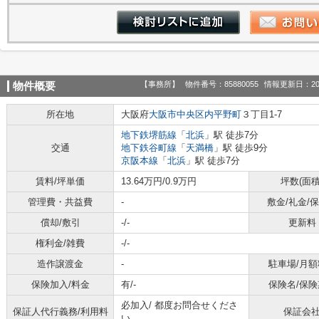
【事務所】
物件番号：85880055
情報更新日：20
物件概要
所在地
大阪府
大阪市中央区
内平野町
３丁目1-7
地下鉄堺筋線
「
北浜
」駅 徒歩7分
交通
地下鉄谷町線
「
天満橋
」駅 徒歩9分
京阪本線
「
北浜
」駅 徒歩7分
賃料/坪単価
13.64万円/0.9万円
坪数(面積
管理費・共益費
-
敷金/礼金/
償却/敷引
-/-
更新料
権利金/雑費
-/-
造作譲渡金
-
駐車場/月額
保険加入/料金
有/-
保険名/保険
必加入/
都度お問合せくださ
保証人代行義務/利用料
保証会
い。