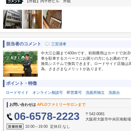
【外観】内平野ビル 外観
担当者のコメント
三宮清孝
中大江公園まで400mです。初期費用はカードで決
車を駐車するスペースにお困りの方にもお薦めです。
換気システムで換気できます。ロードサイド店舗は
為、さまざまなメリットがあります。
ポイント・特徴
ロードサイド
オンライン相談可
即営業可
洗面所独立
洗面台
お問い合わせは
AFLOファミリーサロンまで
06-6578-2223
〒542-0081
大阪府大阪市中央区南船場３丁
10:00～19:00 定休日:なし