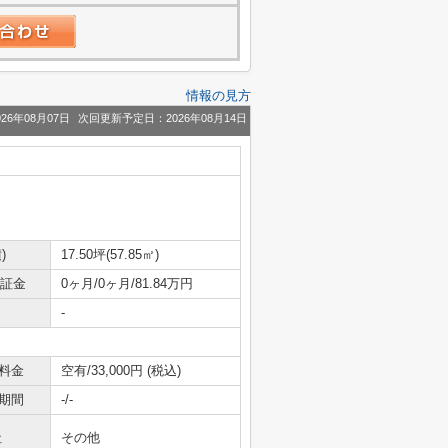
情報の見方
26年08月07日
次回更新予定日：2026年08月14日
)
17.50坪(57.85㎡)
保証金
0ヶ月/0ヶ月/81.84万円
-
料金
空有/33,000円 (税込)
期間
-/-
社
その他