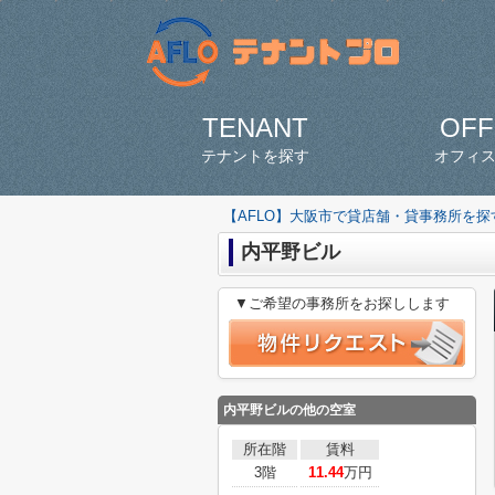
TENANT
OFF
テナントを探す
オフィ
【AFLO】大阪市で貸店舗・貸事務所を
内平野ビル
▼ご希望の事務所をお探しします
内平野ビルの他の空室
所在階
賃料
3階
11.44
万円