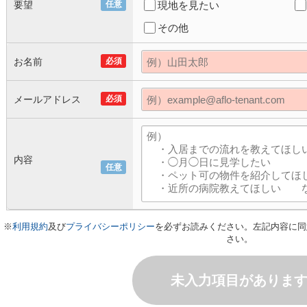
要望
任意
現地を見たい
その他
お名前
必須
メールアドレス
必須
内容
任意
※
利用規約
及び
プライバシーポリシー
を必ずお読みください。左記内容に同
さい。
未入力項目がありま