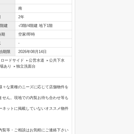
南
間
2年
/階建
-/3階/4階建 地下1階
時期
空家/即時
域
-
効期限
2026年08月14日
ロードサイド
公営水道
公共下水
場あり
独立洗面台
様々な業種のニーズに応じて店舗物件を
ません。現地での内覧お待ち合わせ等も
ーネットに掲載していないオススメ物件
内覧等・ご相談はお気軽にご連絡下さい