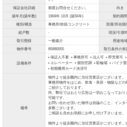
保証会社詳細
都度お問合せください。
向き
築年月(築年数)
1969年 10月 (築56年)
契約期
種別/構造
事務所/鉄筋コンクリート
部屋/所在階
総戸数
-
現況/引渡
取引態様
一般媒介
用途地
物件番号
85880055
取引条件の有
保証人不要
事務所可
法人可
即営業可
エレベーター
個別空調
駐輪場
バイク置
設備条件
初期費用カード決済可
物件より徒歩圏内に当社営業店がございます。
事務所物件をはじめ、飲食・美容・物販などの
ご紹介しております。
尚、弊社ではおとり広告は一切おこなっており
可能です。
お問い合わせ頂いた物件は勿論のこと、インタ
備考
多数ございます。
ご相談も含めお気軽にお申し付け下さいませ。
物件より徒歩圏内に当社営業店がございます。