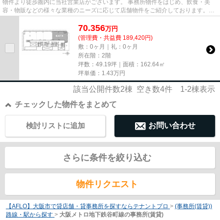
物件より徒歩圏内に当社営業店がございます。 事務所物件をはじめ、飲食・美
容・物販などの様々な業種のニーズに応じて店舗物件をご紹介しております。
尚、弊社ではおとり広告は一切...
70.356
万
円
(管理費・共益費 189,420円)
敷：0ヶ月｜礼：0ヶ月
所在階：2階
坪数：49.19坪｜面積：162.64㎡
坪単価：
1.43
万円
該当公開件数
2
棟 空き数
4
件
1-2
棟表示
チェックした物件をまとめて
検討リストに追加
お問い合わせ
さらに条件を絞り込む
物件リクエスト
【AFLO】大阪市で貸店舗・貸事務所を探すならテナントプロ
>
(事務所(賃貸))
路線・駅から探す
>
大阪メトロ地下鉄谷町線の事務所(賃貸)