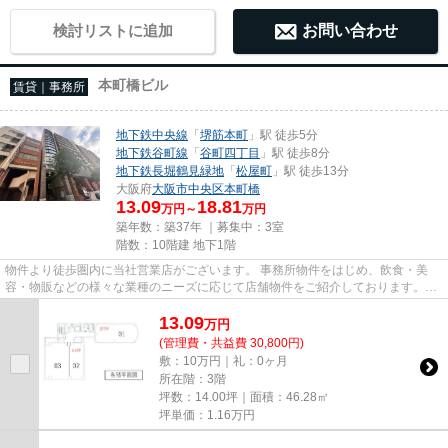
検討リストに追加
お問い合わせ
本町橋ビル
賃貸｜事務所
地下鉄中央線
「
堺筋本町
」駅 徒歩5分
地下鉄谷町線
「
谷町四丁目
」駅 徒歩8分
地下鉄長堀鶴見緑地
「
松屋町
」駅 徒歩13分
大阪府
大阪市中央区
本町橋
13.09
18.81
万円～
万円
築年数：築37年 ｜募集中：
3室
階数：10階建 地下1階
物件より徒歩圏内に当社営業店がございます。 事務所物件をはじめ、飲食・美
容・物販などの様々な業種のニーズに応じて店舗物件をご紹介しております。
尚、弊社ではおとり広告は一切...
13.09
万
円
(管理費・共益費 30,800円)
敷：10万円｜礼：0ヶ月
所在階：3階
坪数：14.00坪｜面積：46.28㎡
坪単価：
1.16
万円