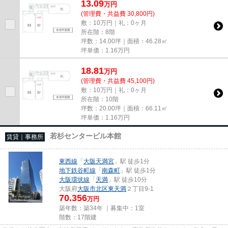
13.09
万
円
(管理費・共益費 30,800円)
敷：10万円｜礼：0ヶ月
所在階：8階
坪数：14.00坪｜面積：46.28㎡
坪単価：
1.16
万円
18.81
万
円
(管理費・共益費 45,100円)
敷：10万円｜礼：0ヶ月
所在階：10階
坪数：20.00坪｜面積：66.11㎡
坪単価：
1.16
万円
若杉センタービル本館
賃貸｜事務所
東西線
「
大阪天満宮
」駅 徒歩1分
地下鉄谷町線
「
南森町
」駅 徒歩1分
大阪環状線
「
天満
」駅 徒歩10分
大阪府
大阪市北区
東天満
２丁目9-1
70.356
万円
築年数：築34年 ｜募集中：
1室
階数：17階建