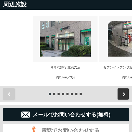
周辺施設
りそな銀行 北浜支店
セブンイレブン 大
約237m／3分
約203
前
メールでお問い合わせする(無料)
電話でお問い合わせする