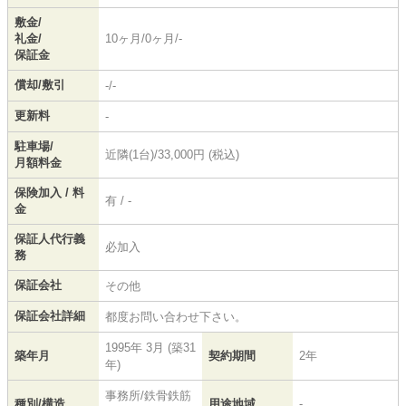
敷金/
礼金/
10ヶ月/0ヶ月/-
保証金
償却/敷引
-/-
更新料
-
駐車場/
近隣(1台)/33,000円 (税込)
月額料金
保険加入 / 料
有 / -
金
保証人代行義
必加入
務
保証会社
その他
保証会社詳細
都度お問い合わせ下さい。
1995年 3月 (築31
築年月
契約期間
2年
年)
事務所/鉄骨鉄筋
種別/構造
用途地域
-