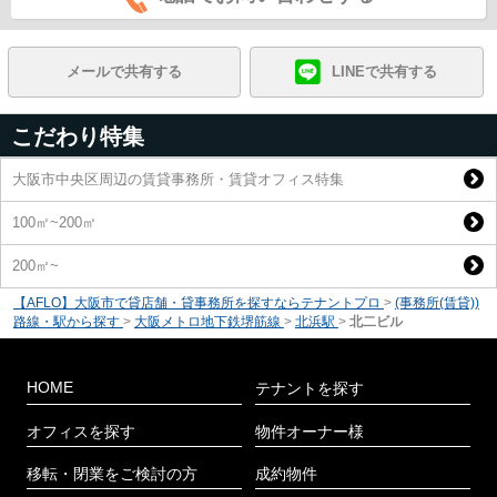
メールで共有する
LINEで共有する
こだわり特集
大阪市中央区周辺の賃貸事務所・賃貸オフィス特集
100㎡~200㎡
200㎡~
【AFLO】大阪市で貸店舗・貸事務所を探すならテナントプロ
>
(事務所(賃貸))
路線・駅から探す
>
大阪メトロ地下鉄堺筋線
>
北浜駅
>
北二ビル
HOME
テナントを探す
オフィスを探す
物件オーナー様
移転・閉業をご検討の方
成約物件