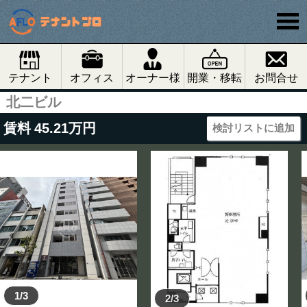
テナント
オフィス
オーナー様
開業・移転
お問合せ
北二ビル
賃料
45.21
万円
検討リストに追加
1/3
2/3