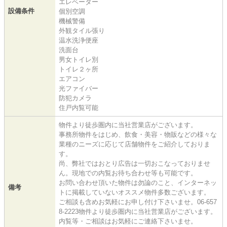
エレベーター
設備条件
個別空調
機械警備
外観タイル張り
温水洗浄便座
洗面台
男女トイレ別
トイレ２ヶ所
エアコン
光ファイバー
防犯カメラ
住戸内覧可能
物件より徒歩圏内に当社営業店がございます。
事務所物件をはじめ、飲食・美容・物販などの様々な
業種のニーズに応じて店舗物件をご紹介しておりま
す。
尚、弊社ではおとり広告は一切おこなっておりませ
ん。現地での内覧お待ち合わせ等も可能です。
お問い合わせ頂いた物件は勿論のこと、インターネッ
備考
トに掲載していないオススメ物件多数ございます。
ご相談も含めお気軽にお申し付け下さいませ。06-657
8-2223物件より徒歩圏内に当社営業店がございます。
内覧等・ご相談はお気軽にご連絡下さいませ。