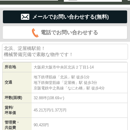
メールでお問い合わせする(無料)
電話でお問い合わせする
北浜、淀屋橋駅前！
機械警備完備で素敵な物件です！
所在地
大阪府
大阪市中央区
北浜
２丁目1-14
地下鉄堺筋線
「
北浜
」駅 徒歩1分
交通
地下鉄御堂筋線
「
淀屋橋
」駅 徒歩3分
京阪電鉄中之島線
「
なにわ橋
」駅 徒歩4分
坪数(面積)
32.88坪(108.69㎡)
賃料/
45.21万円/1.37万円
坪単価
管理費・
90,420円
共益費