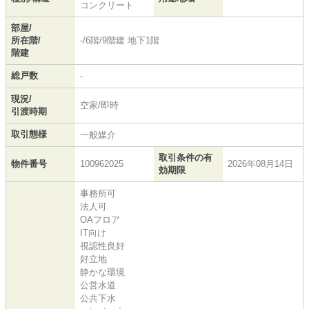
コンクリート
部屋/
所在階/
-/6階/9階建 地下1階
階建
総戸数
-
現況/
空家/即時
引渡時期
取引態様
一般媒介
取引条件の有
物件番号
100962025
2026年08月14日
効期限
事務所可
法人可
OAフロア
IT向け
視認性良好
好立地
静かな環境
公営水道
公共下水