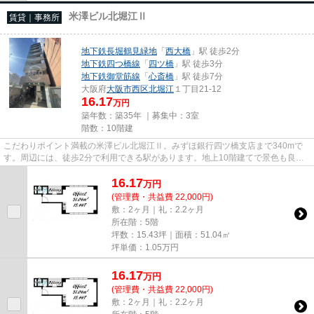
米澤ビル北堀江Ⅱ
賃貸｜事務所
地下鉄長堀鶴見緑地
「
西大橋
」駅 徒歩2分
地下鉄四つ橋線
「
四ツ橋
」駅 徒歩3分
地下鉄御堂筋線
「
心斎橋
」駅 徒歩7分
大阪府
大阪市西区
北堀江
１丁目21-12
16.17
万円
築年数：築35年 ｜募集中：
3室
階数：10階建
こだわりポイント満載の米澤ビル北堀江Ⅱ。みずほ銀行四ツ橋支店まで340mで
す。周辺には、徒歩2分で利用できる駅があります。地上10階建てで景色も良
く、多数のお問い合わせをいただい...
16.17
万
円
(管理費・共益費 22,000円)
敷：2ヶ月｜礼：2.2ヶ月
所在階：5階
坪数：15.43坪｜面積：51.04㎡
坪単価：
1.05
万円
16.17
万
円
(管理費・共益費 22,000円)
敷：2ヶ月｜礼：2.2ヶ月