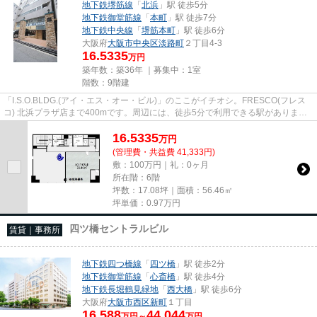
地下鉄堺筋線
「
北浜
」駅 徒歩5分
地下鉄御堂筋線
「
本町
」駅 徒歩7分
地下鉄中央線
「
堺筋本町
」駅 徒歩6分
大阪府
大阪市中央区
淡路町
２丁目4-3
16.5335
万円
築年数：築36年 ｜募集中：
1室
階数：9階建
「I.S.O.BLDG.(アイ・エス・オー・ビル)」のここがイチオシ。FRESCO(フレス
コ) 北浜プラザ店まで400mです。周辺には、徒歩5分で利用できる駅がありま
す。初期費用はカードで決済いただ...
16.5335
万
円
(管理費・共益費 41,333円)
敷：100万円｜礼：0ヶ月
所在階：6階
坪数：17.08坪｜面積：56.46㎡
坪単価：
0.97
万円
四ツ橋セントラルビル
賃貸｜事務所
地下鉄四つ橋線
「
四ツ橋
」駅 徒歩2分
地下鉄御堂筋線
「
心斎橋
」駅 徒歩4分
地下鉄長堀鶴見緑地
「
西大橋
」駅 徒歩6分
大阪府
大阪市西区
新町
１丁目
16.588
44.044
万円～
万円