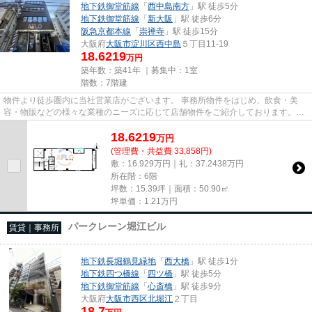
地下鉄御堂筋線
「
西中島南方
」駅 徒歩5分
地下鉄御堂筋線
「
新大阪
」駅 徒歩6分
阪急京都本線
「
崇禅寺
」駅 徒歩15分
大阪府
大阪市淀川区
西中島
５丁目11-19
18.6219
万円
築年数：築41年 ｜募集中：
1室
階数：7階建
物件より徒歩圏内に当社営業店がございます。 事務所物件をはじめ、飲食・美
容・物販などの様々な業種のニーズに応じて店舗物件をご紹介しております。
尚、弊社ではおとり広告は一切...
18.6219
万
円
(管理費・共益費 33,858円)
敷：16.929万円｜礼：37.2438万円
所在階：6階
坪数：15.39坪｜面積：50.90㎡
坪単価：
1.21
万円
パークレーン堀江ビル
賃貸｜事務所
地下鉄長堀鶴見緑地
「
西大橋
」駅 徒歩1分
地下鉄四つ橋線
「
四ツ橋
」駅 徒歩5分
地下鉄御堂筋線
「
心斎橋
」駅 徒歩9分
大阪府
大阪市西区
北堀江
２丁目
18.7