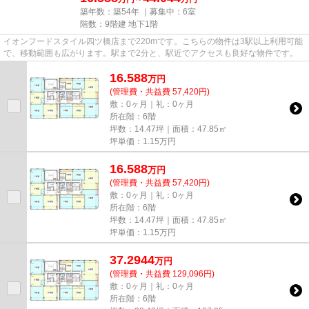
築年数：築54年 ｜募集中：
6室
階数：9階建 地下1階
イオンフードスタイル四ツ橋店まで220mです。こちらの物件は3駅以上利用可能
で、移動範囲も広がります。駅まで2分と、駅近でアクセスも良好な物件です。
16.588
万
円
(管理費・共益費 57,420円)
敷：0ヶ月｜礼：0ヶ月
所在階：6階
坪数：14.47坪｜面積：47.85㎡
坪単価：
1.15
万円
16.588
万
円
(管理費・共益費 57,420円)
敷：0ヶ月｜礼：0ヶ月
所在階：6階
坪数：14.47坪｜面積：47.85㎡
坪単価：
1.15
万円
37.2944
万
円
(管理費・共益費 129,096円)
敷：0ヶ月｜礼：0ヶ月
所在階：6階