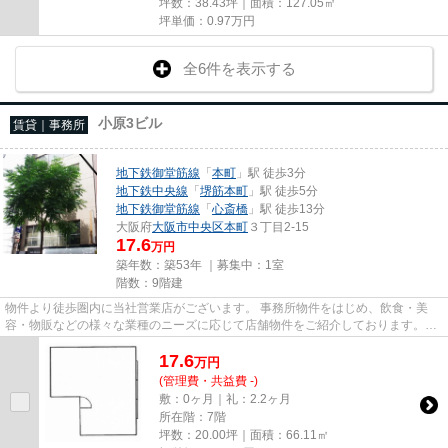
坪数：38.43坪｜面積：127.05㎡
坪単価：
0.97
万円
全6件を表示する
小原3ビル
賃貸｜事務所
地下鉄御堂筋線
「
本町
」駅 徒歩3分
地下鉄中央線
「
堺筋本町
」駅 徒歩5分
地下鉄御堂筋線
「
心斎橋
」駅 徒歩13分
大阪府
大阪市中央区
本町
３丁目2-15
17.6
万円
築年数：築53年 ｜募集中：
1室
階数：9階建
物件より徒歩圏内に当社営業店がございます。 事務所物件をはじめ、飲食・美
容・物販などの様々な業種のニーズに応じて店舗物件をご紹介しております。
尚、弊社ではおとり広告は一切...
17.6
万
円
(管理費・共益費 -)
敷：0ヶ月｜礼：2.2ヶ月
所在階：7階
坪数：20.00坪｜面積：66.11㎡