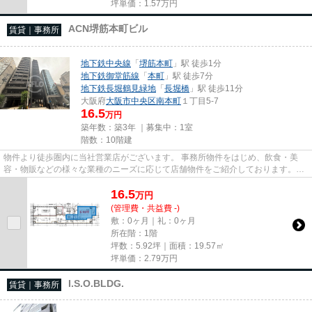
坪単価：
1.57
万円
ACN堺筋本町ビル
賃貸｜事務所
地下鉄中央線
「
堺筋本町
」駅 徒歩1分
地下鉄御堂筋線
「
本町
」駅 徒歩7分
地下鉄長堀鶴見緑地
「
長堀橋
」駅 徒歩11分
大阪府
大阪市中央区
南本町
１丁目5-7
16.5
万円
築年数：築3年 ｜募集中：
1室
階数：10階建
物件より徒歩圏内に当社営業店がございます。 事務所物件をはじめ、飲食・美
容・物販などの様々な業種のニーズに応じて店舗物件をご紹介しております。
尚、弊社ではおとり広告は一切...
16.5
万
円
(管理費・共益費 -)
敷：0ヶ月｜礼：0ヶ月
所在階：1階
坪数：5.92坪｜面積：19.57㎡
坪単価：
2.79
万円
I.S.O.BLDG.
賃貸｜事務所