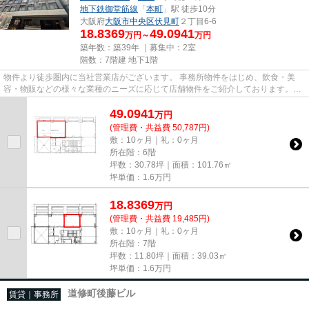
地下鉄御堂筋線
「
本町
」駅 徒歩10分
大阪府
大阪市中央区
伏見町
２丁目6-6
18.8369
49.0941
万円～
万円
築年数：築39年 ｜募集中：
2室
階数：7階建 地下1階
物件より徒歩圏内に当社営業店がございます。 事務所物件をはじめ、飲食・美
容・物販などの様々な業種のニーズに応じて店舗物件をご紹介しております。
尚、弊社ではおとり広告は一切...
49.0941
万
円
(管理費・共益費 50,787円)
敷：10ヶ月｜礼：0ヶ月
所在階：6階
坪数：30.78坪｜面積：101.76㎡
坪単価：
1.6
万円
18.8369
万
円
(管理費・共益費 19,485円)
敷：10ヶ月｜礼：0ヶ月
所在階：7階
坪数：11.80坪｜面積：39.03㎡
坪単価：
1.6
万円
道修町後藤ビル
賃貸｜事務所