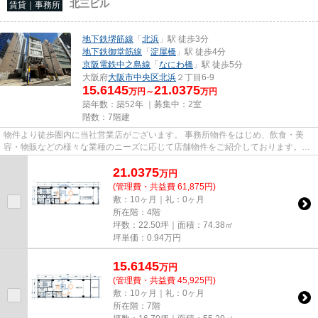
北三ビル
賃貸｜事務所
地下鉄堺筋線
「
北浜
」駅 徒歩3分
地下鉄御堂筋線
「
淀屋橋
」駅 徒歩4分
京阪電鉄中之島線
「
なにわ橋
」駅 徒歩5分
大阪府
大阪市中央区
北浜
２丁目6-9
15.6145
21.0375
万円～
万円
築年数：築52年 ｜募集中：
2室
階数：7階建
物件より徒歩圏内に当社営業店がございます。 事務所物件をはじめ、飲食・美
容・物販などの様々な業種のニーズに応じて店舗物件をご紹介しております。
尚、弊社ではおとり広告は一切...
21.0375
万
円
(管理費・共益費 61,875円)
敷：10ヶ月｜礼：0ヶ月
所在階：4階
坪数：22.50坪｜面積：74.38㎡
坪単価：
0.94
万円
15.6145
万
円
(管理費・共益費 45,925円)
敷：10ヶ月｜礼：0ヶ月
所在階：7階