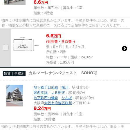
6.6
万円
築年数：築71年 ｜募集中：
1室
階数：3階建
物件より徒歩圏内に当社営業店がございます。 事務所物件をはじめ、飲食・美
容・物販などの様々な業種のニーズに応じて店舗物件をご紹介しております。
尚、弊社ではおとり広告は一切...
6.6
万
円
(管理費・共益費 -)
敷：0ヶ月｜礼：2.2ヶ月
所在階：2階
坪数：7.35坪｜面積：24.32㎡
坪単価：
1.05
万円
カルマーレナンバウェスト SOHO可
賃貸｜事務所
地下鉄千日前線
「
桜川
」駅 徒歩3分
関西本線
「
ＪＲ難波
」駅 徒歩7分
地下鉄四つ橋線
「
なんば
」駅 徒歩10分
大阪府
大阪市浪速区
桜川
２丁目10-4
9.24
万円
築年数：築39年 ｜募集中：
1室
階数：10階建
物件より徒歩圏内に当社営業店がございます。 事務所物件をはじめ、飲食・美