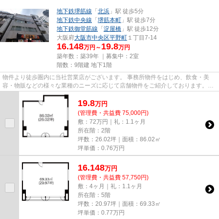
地下鉄堺筋線
「
北浜
」駅 徒歩5分
地下鉄中央線
「
堺筋本町
」駅 徒歩7分
地下鉄御堂筋線
「
淀屋橋
」駅 徒歩12分
大阪府
大阪市中央区
平野町
１丁目7-14
16.148
19.8
万円～
万円
築年数：築39年 ｜募集中：
2室
階数：9階建 地下1階
物件より徒歩圏内に当社営業店がございます。 事務所物件をはじめ、飲食・美
容・物販などの様々な業種のニーズに応じて店舗物件をご紹介しております。
尚、弊社ではおとり広告は一切...
19.8
万
円
(管理費・共益費 75,000円)
敷：72万円｜礼：1.1ヶ月
所在階：2階
坪数：26.02坪｜面積：86.02㎡
坪単価：
0.76
万円
16.148
万
円
(管理費・共益費 57,750円)
敷：4ヶ月｜礼：1.1ヶ月
所在階：5階
坪数：20.97坪｜面積：69.33㎡
坪単価：
0.77
万円