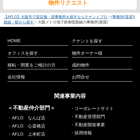
物件リクエスト
【AFLO】大阪市で貸店舗・貸事務所を探すならテナントプロ
>
(事務所(賃貸))
路線・駅から探す
>
大阪メトロ地下鉄御堂筋線の事務所(賃貸)
HOME
テナントを探す
オフィスを探す
物件オーナー様
移転・閉業をご検討の方
成約物件
会社情報
お問合せ
関連事業内容
＜不動産仲介部門＞
・コーポレートサイト
・不動産管理部門
・AFLO なんば店
・不動産開発事業
・AFLO 心斎橋店
・採用情報
・AFLO 上本町店