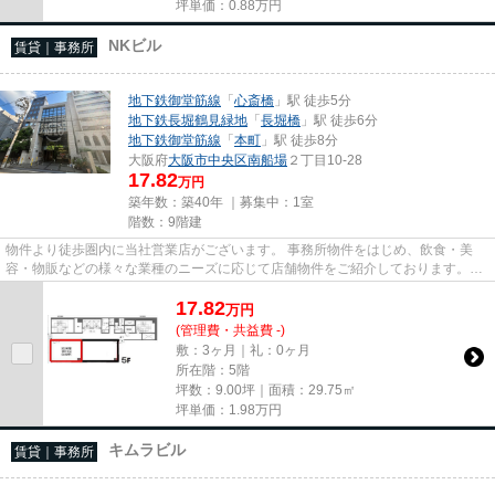
坪単価：
0.88
万円
NKビル
賃貸｜事務所
地下鉄御堂筋線
「
心斎橋
」駅 徒歩5分
地下鉄長堀鶴見緑地
「
長堀橋
」駅 徒歩6分
地下鉄御堂筋線
「
本町
」駅 徒歩8分
大阪府
大阪市中央区
南船場
２丁目10-28
17.82
万円
築年数：築40年 ｜募集中：
1室
階数：9階建
物件より徒歩圏内に当社営業店がございます。 事務所物件をはじめ、飲食・美
容・物販などの様々な業種のニーズに応じて店舗物件をご紹介しております。
尚、弊社ではおとり広告は一切...
17.82
万
円
(管理費・共益費 -)
敷：3ヶ月｜礼：0ヶ月
所在階：5階
坪数：9.00坪｜面積：29.75㎡
坪単価：
1.98
万円
キムラビル
賃貸｜事務所