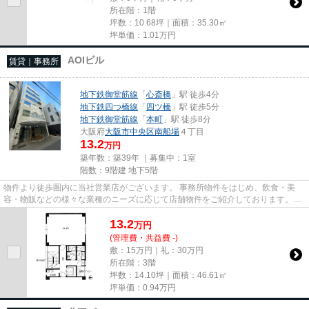
所在階：1階
坪数：10.68坪｜面積：35.30㎡
坪単価：
1.01
万円
AOIビル
賃貸｜事務所
地下鉄御堂筋線
「
心斎橋
」駅 徒歩4分
地下鉄四つ橋線
「
四ツ橋
」駅 徒歩5分
地下鉄御堂筋線
「
本町
」駅 徒歩8分
大阪府
大阪市中央区
南船場
４丁目
13.2
万円
築年数：築39年 ｜募集中：
1室
階数：9階建 地下5階
物件より徒歩圏内に当社営業店がございます。 事務所物件をはじめ、飲食・美
容・物販などの様々な業種のニーズに応じて店舗物件をご紹介しております。
尚、弊社ではおとり広告は一切...
13.2
万
円
(管理費・共益費 -)
敷：15万円｜礼：30万円
所在階：3階
坪数：14.10坪｜面積：46.61㎡
坪単価：
0.94
万円