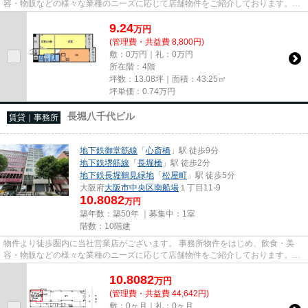
容・物販などの様々な業種のニーズに応じて店舗物件をご紹介しております。
尚、弊社ではおとり広告は一切...
9.24
万
円
(管理費・共益費 8,800円)
敷：0万円｜礼：0万円
所在階：4階
坪数：13.08坪｜面積：43.25㎡
坪単価：
0.74
万円
長堀八千代ビル
賃貸｜事務所
地下鉄御堂筋線
「
心斎橋
」駅 徒歩9分
地下鉄堺筋線
「
長堀橋
」駅 徒歩2分
地下鉄長堀鶴見緑地
「
松屋町
」駅 徒歩5分
大阪府
大阪市中央区
南船場
１丁目11-9
10.8082
万円
築年数：築50年 ｜募集中：
1室
階数：10階建
物件より徒歩圏内に当社営業店がございます。 事務所物件をはじめ、飲食・美
容・物販などの様々な業種のニーズに応じて店舗物件をご紹介しております。
尚、弊社ではおとり広告は一切...
10.8082
万
円
(管理費・共益費 44,642円)
敷：0ヶ月｜礼：0ヶ月