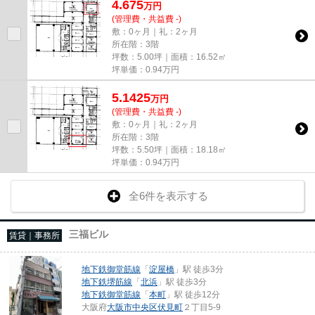
4.675
万
円
(管理費・共益費 -)
敷：0ヶ月｜礼：2ヶ月
所在階：3階
坪数：5.00坪｜面積：16.52㎡
坪単価：
0.94
万円
5.1425
万
円
(管理費・共益費 -)
敷：0ヶ月｜礼：2ヶ月
所在階：3階
坪数：5.50坪｜面積：18.18㎡
坪単価：
0.94
万円
全6件を表示する
三福ビル
賃貸｜事務所
地下鉄御堂筋線
「
淀屋橋
」駅 徒歩3分
地下鉄堺筋線
「
北浜
」駅 徒歩3分
地下鉄御堂筋線
「
本町
」駅 徒歩12分
大阪府
大阪市中央区
伏見町
２丁目5-9