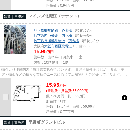
坪数：16.70坪｜面積：55.20㎡
坪単価：
0.94
万円
マインズ北堀江（テナント）
賃貸｜事務所
地下鉄御堂筋線
「
心斎橋
」駅 徒歩7分
地下鉄四つ橋線
「
四ツ橋
」駅 徒歩3分
地下鉄長堀鶴見緑地
「
西大橋
」駅 徒歩1分
大阪府
大阪市西区
北堀江
１丁目22-3
15.95
万円
築年数：築35年 ｜募集中：
1室
階数：10階建 地下1階
物件より徒歩圏内に当社営業店がございます。 事務所物件をはじめ、飲食・美
容・物販などの様々な業種のニーズに応じて店舗物件をご紹介しております。
尚、弊社ではおとり広告は一切...
15.95
万
円
(管理費・共益費 55,000円)
敷：20万円｜礼：33万円
所在階：6階
坪数：17.84坪｜面積：59.00㎡
坪単価：
0.77
万円
平野町グランドビル
賃貸｜事務所