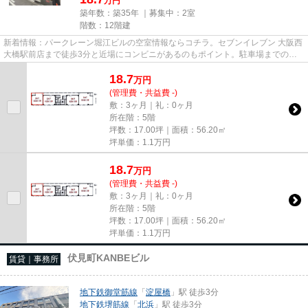
万円
築年数：築35年 ｜募集中：
2室
階数：12階建
新着情報：パークレーン堀江ビルの空室情報ならコチラ。セブンイレブン 大阪西
大橋駅前店まで徒歩3分と近場にコンビニがあるのもポイント。駐車場までの距
離は300mです。周辺には、徒...
18.7
万
円
(管理費・共益費 -)
敷：3ヶ月｜礼：0ヶ月
所在階：5階
坪数：17.00坪｜面積：56.20㎡
坪単価：
1.1
万円
18.7
万
円
(管理費・共益費 -)
敷：3ヶ月｜礼：0ヶ月
所在階：5階
坪数：17.00坪｜面積：56.20㎡
坪単価：
1.1
万円
伏見町KANBEビル
賃貸｜事務所
地下鉄御堂筋線
「
淀屋橋
」駅 徒歩3分
地下鉄堺筋線
「
北浜
」駅 徒歩3分