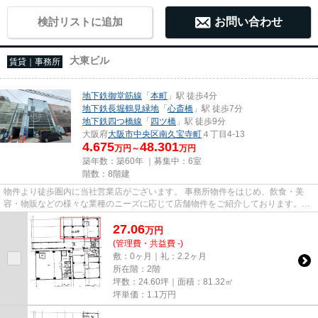
検討リストに追加
お問い合わせ
大東ビル
賃貸｜事務所
地下鉄御堂筋線
「
本町
」駅 徒歩4分
地下鉄長堀鶴見緑地
「
心斎橋
」駅 徒歩7分
地下鉄四つ橋線
「
四ツ橋
」駅 徒歩9分
大阪府
大阪市中央区
南久宝寺町
４丁目4-13
4.675
48.301
万円～
万円
築年数：築60年 ｜募集中：
6室
階数：8階建
物件より徒歩圏内に当社営業店がございます。 事務所物件をはじめ、飲食・美
容・物販などの様々な業種のニーズに応じて店舗物件をご紹介しております。
尚、弊社ではおとり広告は一切...
27.06
万
円
(管理費・共益費 -)
敷：0ヶ月｜礼：2.2ヶ月
所在階：2階
坪数：24.60坪｜面積：81.32㎡
坪単価：
1.1
万円