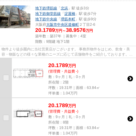
地下鉄堺筋線
「
北浜
」駅 徒歩3分
地下鉄御堂筋線
「
淀屋橋
」駅 徒歩7分
地下鉄中央線
「
堺筋本町
」駅 徒歩9分
大阪府
大阪市中央区
道修町
２丁目2-6
20.1789
38.9576
万円～
万円
築年数：築37年 ｜募集中：
4室
階数：9階建 地下1階
物件より徒歩圏内に当社営業店がございます。 事務所物件をはじめ、飲食・美
容・物販などの様々な業種のニーズに応じて店舗物件をご紹介しております。
尚、弊社ではおとり広告は一切...
20.1789
万
円
(管理費・共益費 -)
敷：9ヶ月｜礼：0ヶ月
所在階：2階
坪数：19.31坪｜面積：63.84㎡
坪単価：
1.04
万円
20.1789
万
円
(管理費・共益費 -)
敷：9ヶ月｜礼：0ヶ月
所在階：8階
坪数：19.31坪｜面積：63.84㎡
坪単価：
1.04
万円