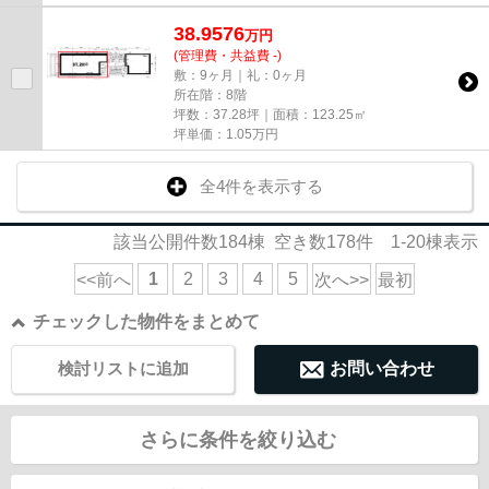
38.9576
万
円
(管理費・共益費 -)
敷：9ヶ月｜礼：0ヶ月
所在階：8階
坪数：37.28坪｜面積：123.25㎡
坪単価：
1.05
万円
全4件を表示する
該当公開件数
184
棟 空き数
178
件
1-20
棟表示
1
2
3
4
5
<<前へ
次へ>>
最初
チェックした物件をまとめて
検討リストに追加
お問い合わせ
さらに条件を絞り込む