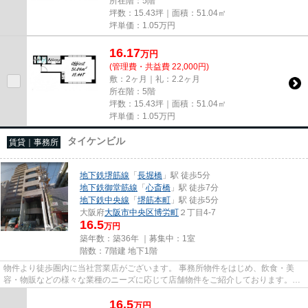
所在階：5階
坪数：15.43坪｜面積：51.04㎡
坪単価：
1.05
万円
16.17
万
円
(管理費・共益費 22,000円)
敷：2ヶ月｜礼：2.2ヶ月
所在階：5階
坪数：15.43坪｜面積：51.04㎡
坪単価：
1.05
万円
タイケンビル
賃貸｜事務所
地下鉄堺筋線
「
長堀橋
」駅 徒歩5分
地下鉄御堂筋線
「
心斎橋
」駅 徒歩7分
地下鉄中央線
「
堺筋本町
」駅 徒歩5分
大阪府
大阪市中央区
博労町
２丁目4-7
16.5
万円
築年数：築36年 ｜募集中：
1室
階数：7階建 地下1階
物件より徒歩圏内に当社営業店がございます。 事務所物件をはじめ、飲食・美
容・物販などの様々な業種のニーズに応じて店舗物件をご紹介しております。
尚、弊社ではおとり広告は一切...
16.5
万
円