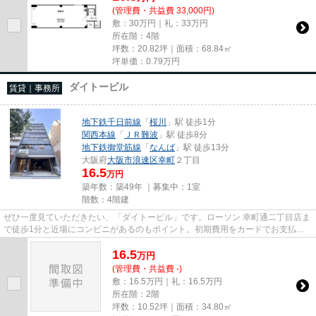
(管理費・共益費 33,000円)
敷：30万円｜礼：33万円
所在階：4階
坪数：20.82坪｜面積：68.84㎡
坪単価：
0.79
万円
ダイトービル
賃貸｜事務所
地下鉄千日前線
「
桜川
」駅 徒歩1分
関西本線
「
ＪＲ難波
」駅 徒歩8分
地下鉄御堂筋線
「
なんば
」駅 徒歩13分
大阪府
大阪市浪速区
幸町
２丁目
16.5
万円
築年数：築49年 ｜募集中：
1室
階数：4階建
ぜひ一度見ていただきたい、「ダイトービル」です。ローソン 幸町通二丁目店ま
で徒歩1分と近場にコンビニがあるのもポイント。初期費用をカードでお支払い
いただけるので、カードで決...
16.5
万
円
(管理費・共益費 -)
敷：16.5万円｜礼：16.5万円
所在階：2階
坪数：10.52坪｜面積：34.80㎡