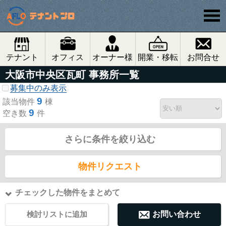
テナント
オフィス
オーナー様
開業・移転
お問合せ
大阪市中央区瓦町 事務所一覧
募集中のみ表示
9
該当物件
棟
9
空き数
件
さらに条件を絞り込む
物件リクエスト
チェックした物件をまとめて
検討リストに追加
お問い合わせ