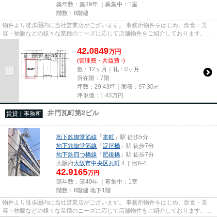
築年数：築39年 ｜募集中：
1室
階数：8階建
物件より徒歩圏内に当社営業店がございます。 事務所物件をはじめ、飲食・美
容・物販などの様々な業種のニーズに応じて店舗物件をご紹介しております。
尚、弊社ではおとり広告は一切...
42.0849
万
円
(管理費・共益費 -)
敷：12ヶ月｜礼：0ヶ月
所在階：7階
坪数：29.43坪｜面積：97.30㎡
坪単価：
1.43
万円
井門瓦町第2ビル
賃貸｜事務所
地下鉄御堂筋線
「
本町
」駅 徒歩5分
地下鉄御堂筋線
「
淀屋橋
」駅 徒歩7分
地下鉄四つ橋線
「
肥後橋
」駅 徒歩7分
大阪府
大阪市中央区
瓦町
４丁目8-4
42.9165
万円
築年数：築40年 ｜募集中：
1室
階数：8階建 地下1階
物件より徒歩圏内に当社営業店がございます。 事務所物件をはじめ、飲食・美
容・物販などの様々な業種のニーズに応じて店舗物件をご紹介しております。