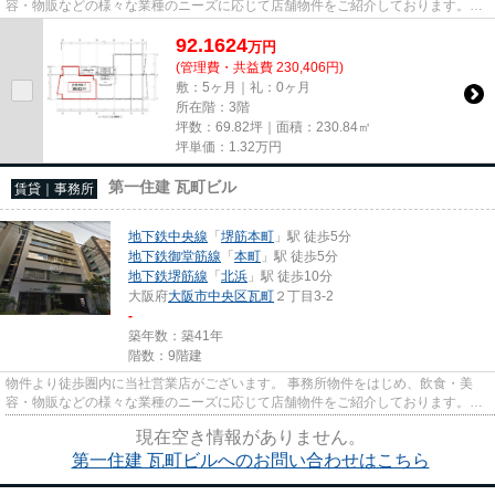
容・物販などの様々な業種のニーズに応じて店舗物件をご紹介しております。
尚、弊社ではおとり広告は一切...
92.1624
万
円
(管理費・共益費 230,406円)
敷：5ヶ月｜礼：0ヶ月
所在階：3階
坪数：69.82坪｜面積：230.84㎡
坪単価：
1.32
万円
第一住建 瓦町ビル
賃貸｜事務所
地下鉄中央線
「
堺筋本町
」駅 徒歩5分
地下鉄御堂筋線
「
本町
」駅 徒歩5分
地下鉄堺筋線
「
北浜
」駅 徒歩10分
大阪府
大阪市中央区
瓦町
２丁目3-2
-
築年数：築41年
階数：9階建
物件より徒歩圏内に当社営業店がございます。 事務所物件をはじめ、飲食・美
容・物販などの様々な業種のニーズに応じて店舗物件をご紹介しております。
尚、弊社ではおとり広告は一切...
現在空き情報がありません。
第一住建 瓦町ビルへのお問い合わせはこちら