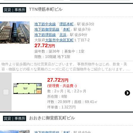
TTN堺筋本町ビル
賃貸｜事務所
地下鉄中央線
「
堺筋本町
」駅 徒歩3分
地下鉄御堂筋線
「
本町
」駅 徒歩7分
地下鉄堺筋線
「
北浜
」駅 徒歩9分
大阪府
大阪市中央区
瓦町
１丁目7-2
27.72
万円
築年数：築36年 ｜募集中：
1室
階数：10階建 地下1階
物件より徒歩圏内に当社営業店がございます。 事務所物件をはじめ、飲食・美
容・物販などの様々な業種のニーズに応じて店舗物件をご紹介しております。
尚、弊社ではおとり広告は一切...
27.72
万
円
(管理費・共益費 -)
敷：2ヶ月｜礼：2.2ヶ月
所在階：8階
坪数：20.99坪｜面積：69.41㎡
坪単価：
1.32
万円
おおきに御堂筋瓦町ビル
賃貸｜事務所
地下鉄御堂筋線
「
本町
」駅 徒歩5分