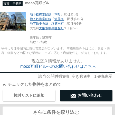
moco瓦町ビル
賃貸｜事務所
地下鉄御堂筋線
「
本町
」駅 徒歩5分
地下鉄御堂筋線
「
淀屋橋
」駅 徒歩10分
地下鉄中央線
「
堺筋本町
」駅 徒歩7分
大阪府
大阪市中央区
瓦町
２丁目5-8
-
築年数：築38年
階数：7階建
物件より徒歩圏内に当社営業店がございます。 事務所物件をはじめ、飲食・美
容・物販などの様々な業種のニーズに応じて店舗物件をご紹介しております。
尚、弊社ではおとり広告は一切...
現在空き情報がありません。
moco瓦町ビルへのお問い合わせはこちら
該当公開件数
9
棟 空き数
9
件
1-9
棟表示
チェックした物件をまとめて
検討リストに追加
お問い合わせ
さらに条件を絞り込む