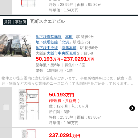
坪数：28.99坪｜面積：95.86㎡
坪単価：
1.54
万円
瓦町スクエアビル
賃貸｜事務所
地下鉄御堂筋線
「
本町
」駅 徒歩6分
地下鉄堺筋線
「
北浜
」駅 徒歩7分
地下鉄中央線
「
堺筋本町
」駅 徒歩6分
大阪府
大阪市中央区
瓦町
２丁目5-8
50.193
237.0291
万円～
万円
築年数：築6年 ｜募集中：
3室
階数：10階建 地下1階
物件より徒歩圏内に当社営業店がございます。 事務所物件をはじめ、飲食・美
容・物販などの様々な業種のニーズに応じて店舗物件をご紹介しております。
尚、弊社ではおとり広告は一切...
50.193
万
円
(管理費・共益費 -)
敷：12ヶ月｜礼：0ヶ月
所在階：3階
坪数：25.35坪｜面積：83.80㎡
坪単価：
1.98
万円
237.0291
万
円