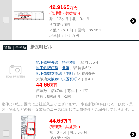
尚、弊社ではおとり広告は一切...
42.9165
万
円
(管理費・共益費 -)
敷：12ヶ月｜礼：0ヶ月
所在階：8階
坪数：26.01坪｜面積：85.98㎡
坪単価：
1.65
万円
新瓦町ビル
賃貸｜事務所
地下鉄中央線
「
堺筋本町
」駅 徒歩5分
地下鉄堺筋線
「
北浜
」駅 徒歩6分
地下鉄御堂筋線
「
本町
」駅 徒歩8分
大阪府
大阪市中央区
瓦町
２丁目4-7
44.66
万円
築年数：築47年 ｜募集中：
1室
階数：8階建 地下1階
物件より徒歩圏内に当社営業店がございます。 事務所物件をはじめ、飲食・美
容・物販などの様々な業種のニーズに応じて店舗物件をご紹介しております。
尚、弊社ではおとり広告は一切...
44.66
万
円
(管理費・共益費 -)
敷：0ヶ月｜礼：0ヶ月
所在階：5階