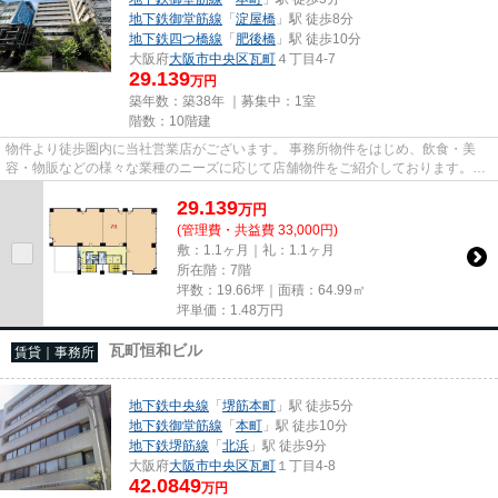
地下鉄御堂筋線
「
淀屋橋
」駅 徒歩8分
地下鉄四つ橋線
「
肥後橋
」駅 徒歩10分
大阪府
大阪市中央区
瓦町
４丁目4-7
29.139
万円
築年数：築38年 ｜募集中：
1室
階数：10階建
物件より徒歩圏内に当社営業店がございます。 事務所物件をはじめ、飲食・美
容・物販などの様々な業種のニーズに応じて店舗物件をご紹介しております。
尚、弊社ではおとり広告は一切...
29.139
万
円
(管理費・共益費 33,000円)
敷：1.1ヶ月｜礼：1.1ヶ月
所在階：7階
坪数：19.66坪｜面積：64.99㎡
坪単価：
1.48
万円
瓦町恒和ビル
賃貸｜事務所
地下鉄中央線
「
堺筋本町
」駅 徒歩5分
地下鉄御堂筋線
「
本町
」駅 徒歩10分
地下鉄堺筋線
「
北浜
」駅 徒歩9分
大阪府
大阪市中央区
瓦町
１丁目4-8
42.0849
万円