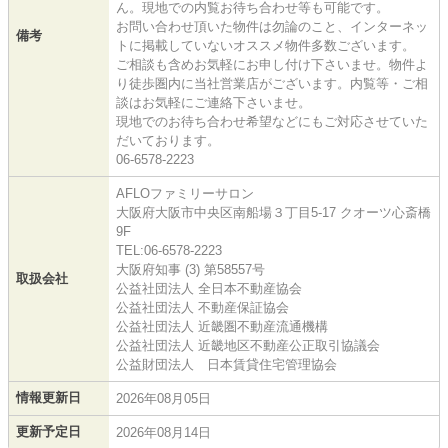
ん。現地での内覧お待ち合わせ等も可能です。
お問い合わせ頂いた物件は勿論のこと、インターネッ
備考
トに掲載していないオススメ物件多数ございます。
ご相談も含めお気軽にお申し付け下さいませ。物件よ
り徒歩圏内に当社営業店がございます。内覧等・ご相
談はお気軽にご連絡下さいませ。
現地でのお待ち合わせ希望などにもご対応させていた
だいております。
06-6578-2223
AFLOファミリーサロン
大阪府大阪市中央区南船場３丁目5-17 クオーツ心斎橋
9F
TEL:06-6578-2223
大阪府知事 (3) 第58557号
取扱会社
公益社団法人 全日本不動産協会
公益社団法人 不動産保証協会
公益社団法人 近畿圏不動産流通機構
公益社団法人 近畿地区不動産公正取引協議会
公益財団法人 日本賃貸住宅管理協会
情報更新日
2026年08月05日
更新予定日
2026年08月14日