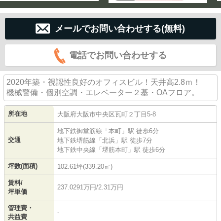
メールでお問い合わせする(無料)
電話でお問い合わせする
2020年築・視認性良好のオフィスビル！天井高2.8ｍ！
機械警備・個別空調・エレベーター２基・OAフロア。
所在地
大阪府
大阪市中央区
瓦町
２丁目5-8
地下鉄御堂筋線
「
本町
」駅 徒歩6分
交通
地下鉄堺筋線
「
北浜
」駅 徒歩7分
地下鉄中央線
「
堺筋本町
」駅 徒歩6分
坪数(面積)
102.61坪(339.20㎡)
賃料/
237.0291万円/2.31万円
坪単価
管理費・
-
共益費