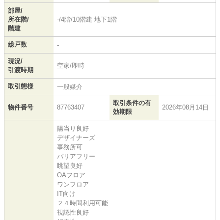
部屋/
所在階/
-/4階/10階建 地下1階
階建
総戸数
-
現況/
空家/即時
引渡時期
取引態様
一般媒介
取引条件の有
物件番号
87763407
2026年08月14日
効期限
陽当り良好
デザイナーズ
事務所可
バリアフリー
眺望良好
OAフロア
ワンフロア
IT向け
２４時間利用可能
視認性良好