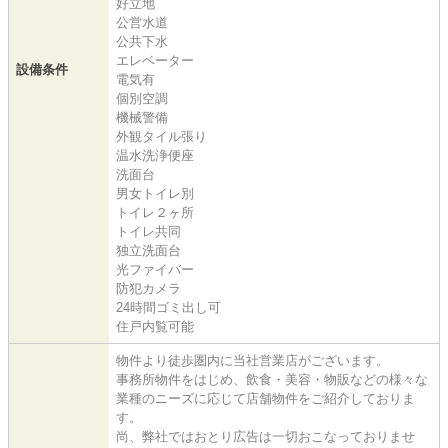
好立地
公営水道
公共下水
エレベーター
設備条件
電気有
個別空調
機械警備
外観タイル張り
温水洗浄便座
洗面台
男女トイレ別
トイレ２ヶ所
トイレ共同
独立洗面台
光ファイバー
防犯カメラ
24時間ゴミ出し可
住戸内覧可能
物件より徒歩圏内に当社営業店がございます。
事務所物件をはじめ、飲食・美容・物販などの様々な
業種のニーズに応じて店舗物件をご紹介しておりま
す。
尚、弊社ではおとり広告は一切おこなっておりませ