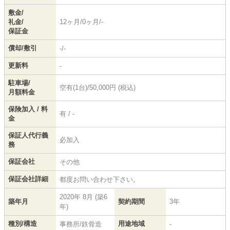
敷金/
礼金/
12ヶ月/0ヶ月/-
保証金
償却/敷引
-/-
更新料
-
駐車場/
空有(1台)/50,000円 (税込)
月額料金
保険加入 / 料
有 / -
金
保証人代行義
必加入
務
保証会社
その他
保証会社詳細
都度お問い合わせ下さい。
2020年 8月 (築6
築年月
契約期間
3年
年)
種別/構造
用途地域
事務所/鉄骨造
-