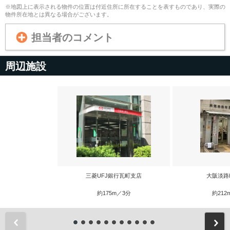
※地図上に表示される物件の位置は付近住所に所在することを表すものであり、実際の
物件所在地とは異なる場合がございます。
担当者のコメント
周辺施設
三菱UFJ銀行瓦町支店
大阪淡路
約175m／3分
約212
前