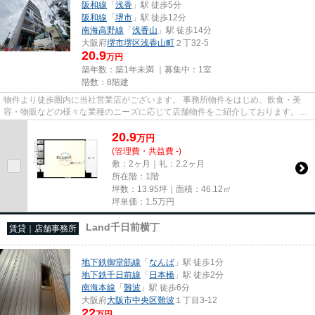
阪和線
「
浅香
」駅 徒歩5分
阪和線
「
堺市
」駅 徒歩12分
南海高野線
「
浅香山
」駅 徒歩14分
大阪府
堺市堺区
浅香山町
２丁32-5
20.9
万円
築年数：築1年未満 ｜募集中：
1室
階数：8階建
物件より徒歩圏内に当社営業店がございます。 事務所物件をはじめ、飲食・美
容・物販などの様々な業種のニーズに応じて店舗物件をご紹介しております。
尚、弊社ではおとり広告は一切...
20.9
万
円
(管理費・共益費 -)
敷：2ヶ月｜礼：2.2ヶ月
所在階：1階
坪数：13.95坪｜面積：46.12㎡
坪単価：
1.5
万円
Land千日前横丁
賃貸｜店舗事務所
地下鉄御堂筋線
「
なんば
」駅 徒歩1分
地下鉄千日前線
「
日本橋
」駅 徒歩2分
南海本線
「
難波
」駅 徒歩6分
大阪府
大阪市中央区
難波
１丁目3-12
22
万円