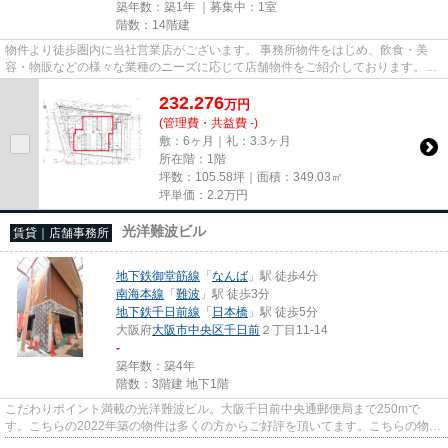
築年数：築1年 ｜募集中：
1室
階数：14階建
物件より徒歩圏内に当社営業店がございます。 事務所物件をはじめ、飲食・美
容・物販などの様々な業種のニーズに応じて店舗物件をご紹介しております。
尚、弊社ではおとり広告は一切...
232.276
万
円
(管理費・共益費 -)
敷：6ヶ月｜礼：3.3ヶ月
所在階：1階
坪数：105.58坪｜面積：349.03㎡
坪単価：
2.2
万円
光洋難波ビル
賃貸｜店舗事務所
地下鉄御堂筋線
「
なんば
」駅 徒歩4分
南海本線
「
難波
」駅 徒歩3分
地下鉄千日前線
「
日本橋
」駅 徒歩5分
大阪府
大阪市中央区
千日前
２丁目11-14
-
築年数：築4年
階数：3階建 地下1階
こだわりポイント満載の光洋難波ビル。大阪千日前中央通郵便局まで250mで
す。こちらの2022年築の物件は多くの方からご好評を頂いてます。こちらの物件
はエレベーター付きです。