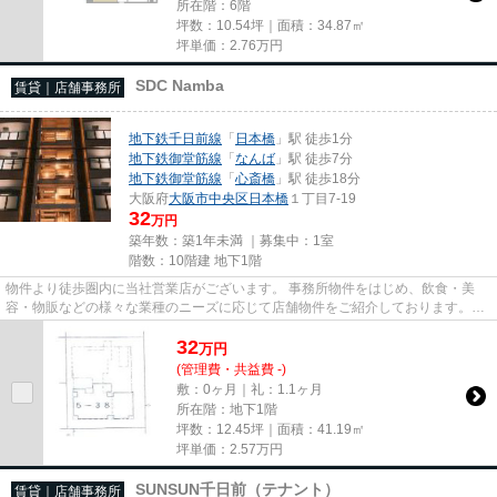
所在階：6階
坪数：10.54坪｜面積：34.87㎡
坪単価：
2.76
万円
SDC Namba
賃貸｜店舗事務所
地下鉄千日前線
「
日本橋
」駅 徒歩1分
地下鉄御堂筋線
「
なんば
」駅 徒歩7分
地下鉄御堂筋線
「
心斎橋
」駅 徒歩18分
大阪府
大阪市中央区
日本橋
１丁目7-19
32
万円
築年数：築1年未満 ｜募集中：
1室
階数：10階建 地下1階
物件より徒歩圏内に当社営業店がございます。 事務所物件をはじめ、飲食・美
容・物販などの様々な業種のニーズに応じて店舗物件をご紹介しております。
尚、弊社ではおとり広告は一切...
32
万
円
(管理費・共益費 -)
敷：0ヶ月｜礼：1.1ヶ月
所在階：地下1階
坪数：12.45坪｜面積：41.19㎡
坪単価：
2.57
万円
SUNSUN千日前（テナント）
賃貸｜店舗事務所