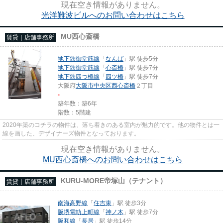
現在空き情報がありません。
光洋難波ビルへのお問い合わせはこちら
MU西心斎橋
賃貸｜店舗事務所
地下鉄御堂筋線
「
なんば
」駅 徒歩5分
地下鉄御堂筋線
「
心斎橋
」駅 徒歩7分
地下鉄四つ橋線
「
四ツ橋
」駅 徒歩7分
大阪府
大阪市中央区
西心斎橋
２丁目
-
築年数：築6年
階数：5階建
2020年築のコチラの物件は、落ち着きのある室内が魅力的です。他の物件とは一
線を画した、デザイナーズ物件となっております。
現在空き情報がありません。
MU西心斎橋へのお問い合わせはこちら
KURU-MORE帝塚山（テナント）
賃貸｜店舗事務所
南海高野線
「
住吉東
」駅 徒歩3分
阪堺電軌上町線
「
神ノ木
」駅 徒歩7分
阪和線
「
長居
」駅 徒歩14分