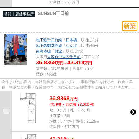
坪単価：
5.72
万円
SUNSUN千日前
賃貸｜店舗事務所
地下鉄千日前線
「
日本橋
」駅 徒歩1分
地下鉄御堂筋線
「
なんば
」駅 徒歩5分
南海本線
「
難波
」駅 徒歩7分
大阪府
大阪市中央区
千日前
２丁目1-19
36.8368
43.318
万円～
万円
築年数：築1年未満 ｜募集中：
3室
階数：5階建
物件より徒歩圏内に当社営業店がございます。 事務所物件をはじめ、飲食・美
容・物販などの様々な業種のニーズに応じて店舗物件をご紹介しております。
尚、弊社ではおとり広告は一切...
36.8368
万
円
(管理費・共益費 33,000円)
敷：3ヶ月｜礼：2.2ヶ月
所在階：2階
坪数：6.44坪｜面積：21.29㎡
坪単価：
5.72
万円