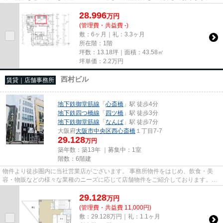
尚、弊社ではおとり広告は一切...
28.996
万
円
(管理費・共益費 -)
敷：6ヶ月｜礼：3.3ヶ月
所在階：1階
坪数：13.18坪｜面積：43.58㎡
坪単価：
2.2
万円
西村ビル
賃貸｜店舗事務所
地下鉄御堂筋線
「
心斎橋
」駅 徒歩4分
地下鉄四つ橋線
「
四ツ橋
」駅 徒歩3分
地下鉄御堂筋線
「
なんば
」駅 徒歩7分
大阪府
大阪市中央区
西心斎橋
１丁目7-7
29.128
万円
築年数：築13年 ｜募集中：
1室
階数：6階建
物件より徒歩圏内に当社営業店がございます。 事務所物件をはじめ、飲食・美
容・物販などの様々な業種のニーズに応じて店舗物件をご紹介しております。
尚、弊社ではおとり広告は一切...
29.128
万
円
(管理費・共益費 11,000円)
敷：29.128万円｜礼：1.1ヶ月