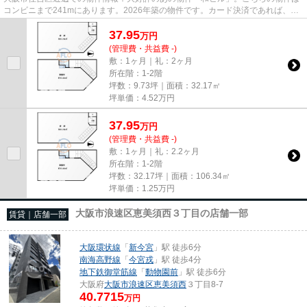
コンビニまで241mにあります。2026年築の物件です。カード決済であれば、現
金が手元になくてもお支払いで...
37.95
万
円
(管理費・共益費 -)
敷：1ヶ月｜礼：2ヶ月
所在階：1-2階
坪数：9.73坪｜面積：32.17㎡
坪単価：
4.52
万円
37.95
万
円
(管理費・共益費 -)
敷：1ヶ月｜礼：2.2ヶ月
所在階：1-2階
坪数：32.17坪｜面積：106.34㎡
坪単価：
1.25
万円
大阪市浪速区恵美須西３丁目の店舗一部
賃貸｜店舗一部
大阪環状線
「
新今宮
」駅 徒歩6分
南海高野線
「
今宮戎
」駅 徒歩4分
地下鉄御堂筋線
「
動物園前
」駅 徒歩6分
大阪府
大阪市浪速区
恵美須西
３丁目8-7
40.7715
万円