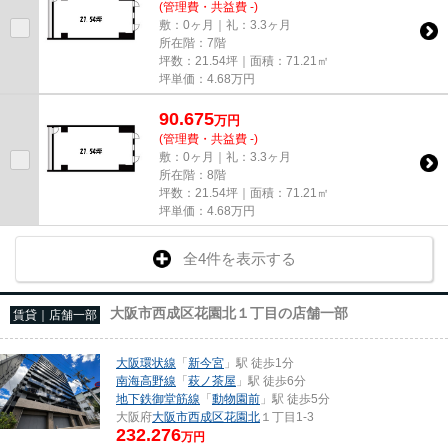
(管理費・共益費 -)
敷：0ヶ月｜礼：3.3ヶ月
所在階：7階
坪数：21.54坪｜面積：71.21㎡
坪単価：
4.68
万円
90.675
万
円
(管理費・共益費 -)
敷：0ヶ月｜礼：3.3ヶ月
所在階：8階
坪数：21.54坪｜面積：71.21㎡
坪単価：
4.68
万円
全4件を表示する
大阪市西成区花園北１丁目の店舗一部
賃貸｜店舗一部
大阪環状線
「
新今宮
」駅 徒歩1分
南海高野線
「
萩ノ茶屋
」駅 徒歩6分
地下鉄御堂筋線
「
動物園前
」駅 徒歩5分
大阪府
大阪市西成区
花園北
１丁目1-3
232.276
万円