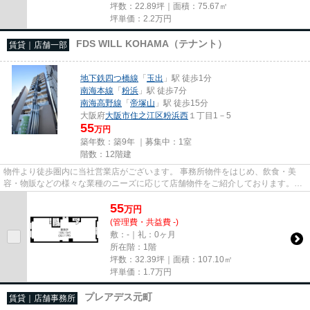
坪数：22.89坪｜面積：75.67㎡
坪単価：
2.2
万円
FDS WILL KOHAMA（テナント）
賃貸｜店舗一部
地下鉄四つ橋線
「
玉出
」駅 徒歩1分
南海本線
「
粉浜
」駅 徒歩7分
南海高野線
「
帝塚山
」駅 徒歩15分
大阪府
大阪市住之江区
粉浜西
１丁目1－5
55
万円
築年数：築9年 ｜募集中：
1室
階数：12階建
物件より徒歩圏内に当社営業店がございます。 事務所物件をはじめ、飲食・美
容・物販などの様々な業種のニーズに応じて店舗物件をご紹介しております。
尚、弊社ではおとり広告は一切...
55
万
円
(管理費・共益費 -)
敷：-｜礼：0ヶ月
所在階：1階
坪数：32.39坪｜面積：107.10㎡
坪単価：
1.7
万円
プレアデス元町
賃貸｜店舗事務所