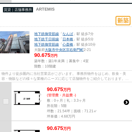
ARTEMIS
賃貸｜店舗事務所
地下鉄御堂筋線
「
なんば
」駅 徒歩7分
地下鉄千日前線
「
日本橋
」駅 徒歩5分
地下鉄御堂筋線
「
心斎橋
」駅 徒歩10分
大阪府
大阪市中央区
宗右衛門町
2-21
90.675
万円
築年数：築1年未満 ｜募集中：
4室
階数：10階建
物件より徒歩圏内に当社営業店がございます。 事務所物件をはじめ、飲食・美
容・物販などの様々な業種のニーズに応じて店舗物件をご紹介しております。
尚、弊社ではおとり広告は一切...
90.675
万
円
(管理費・共益費 -)
敷：0ヶ月｜礼：3.3ヶ月
所在階：5階
坪数：21.54坪｜面積：71.21㎡
坪単価：
4.68
万円
90.675
万
円