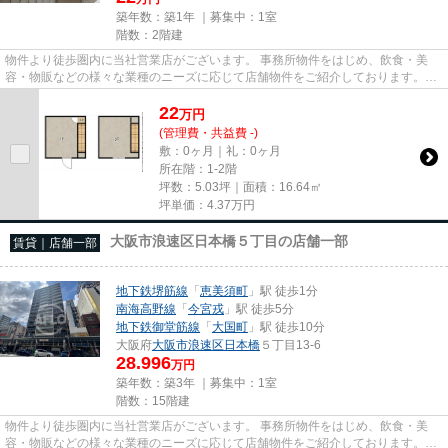
築年数：築1年 ｜募集中：
1室
階数：2階建
物件より徒歩圏内に当社営業店がございます。 事務所物件をはじめ、飲食・美
容・物販などの様々な業種のニーズに応じて店舗物件をご紹介しております。
尚、弊社ではおとり広告は一切...
22
万
円
(管理費・共益費 -)
敷：0ヶ月｜礼：0ヶ月
所在階：1-2階
坪数：5.03坪｜面積：16.64㎡
坪単価：
4.37
万円
大阪市浪速区日本橋５丁目の店舗一部
賃貸｜店舗一部
地下鉄堺筋線
「
恵美須町
」駅 徒歩1分
南海高野線
「
今宮戎
」駅 徒歩5分
地下鉄御堂筋線
「
大国町
」駅 徒歩10分
大阪府
大阪市浪速区
日本橋
５丁目13-6
28.996
万円
築年数：築3年 ｜募集中：
1室
階数：15階建
物件より徒歩圏内に当社営業店がございます。 事務所物件をはじめ、飲食・美
容・物販などの様々な業種のニーズに応じて店舗物件をご紹介しております。