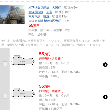
地下鉄御堂筋線
「
大国町
」駅 徒歩5分
大阪環状線
「
今宮
」駅 徒歩10分
南海本線
「
難波
」駅 徒歩13分
大阪府
大阪市浪速区
元町
３丁目
55
万円
築年数：築13年 ｜募集中：
2室
階数：10階建
物件より徒歩圏内に当社営業店がございます。 事務所物件をはじめ、飲食・美
容・物販などの様々な業種のニーズに応じて店舗物件をご紹介しております。
尚、弊社ではおとり広告は一切...
55
万
円
(管理費・共益費 -)
敷：0ヶ月｜礼：0ヶ月
所在階：1階
坪数：29.61坪｜面積：97.90㎡
坪単価：
1.86
万円
55
万
円
(管理費・共益費 -)
敷：0ヶ月｜礼：0ヶ月
所在階：1階
坪数：29.61坪｜面積：97.90㎡
坪単価：
1.86
万円