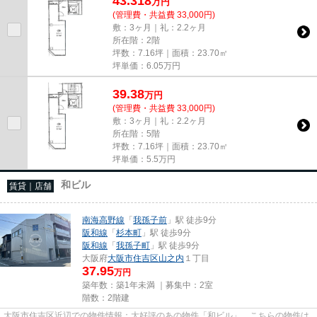
43.318
万
円
(管理費・共益費 33,000円)
敷：3ヶ月｜礼：2.2ヶ月
所在階：2階
坪数：7.16坪｜面積：23.70㎡
坪単価：
6.05
万円
39.38
万
円
(管理費・共益費 33,000円)
敷：3ヶ月｜礼：2.2ヶ月
所在階：5階
坪数：7.16坪｜面積：23.70㎡
坪単価：
5.5
万円
和ビル
賃貸｜店舗
南海高野線
「
我孫子前
」駅 徒歩9分
阪和線
「
杉本町
」駅 徒歩9分
阪和線
「
我孫子町
」駅 徒歩9分
大阪府
大阪市住吉区
山之内
１丁目
37.95
万円
築年数：築1年未満 ｜募集中：
2室
階数：2階建
大阪市住吉区近辺での物件情報：大好評のあの物件「和ビル」。こちらの物件は