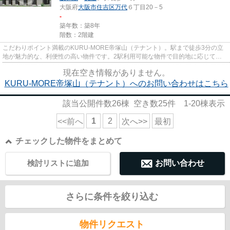
大阪府
大阪市住吉区
万代
６丁目20－5
-
築年数：築8年
階数：2階建
こだわりポイント満載のKURU-MORE帝塚山（テナント）。駅まで徒歩3分の立
地が魅力的な、利便性の高い物件です。2駅利用可能な物件で目的地に応じて路
線を選ぶことができます。こちらの...
現在空き情報がありません。
KURU-MORE帝塚山（テナント）へのお問い合わせはこちら
該当公開件数
26
棟 空き数
25
件
1-20
棟表示
1
2
<<前へ
次へ>>
最初
チェックした物件をまとめて
検討リストに追加
お問い合わせ
さらに条件を絞り込む
物件リクエスト