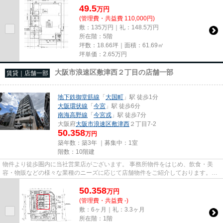
49.5
万
円
(管理費・共益費 110,000円)
敷：135万円｜礼：148.5万円
所在階：5階
坪数：18.66坪｜面積：61.69㎡
坪単価：
2.65
万円
大阪市浪速区敷津西２丁目の店舗一部
賃貸｜店舗一部
地下鉄御堂筋線
「
大国町
」駅 徒歩1分
大阪環状線
「
今宮
」駅 徒歩6分
南海高野線
「
今宮戎
」駅 徒歩7分
大阪府
大阪市浪速区
敷津西
２丁目7-2
50.358
万円
築年数：築3年 ｜募集中：
1室
階数：10階建
物件より徒歩圏内に当社営業店がございます。 事務所物件をはじめ、飲食・美
容・物販などの様々な業種のニーズに応じて店舗物件をご紹介しております。
尚、弊社ではおとり広告は一切...
50.358
万
円
(管理費・共益費 -)
敷：6ヶ月｜礼：3.3ヶ月
所在階：1階