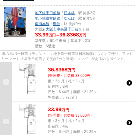
地下鉄千日前線
「
日本橋
」駅 徒歩2分
地下鉄御堂筋線
「
なんば
」駅 徒歩5分
南海本線
「
難波
」駅 徒歩9分
大阪府
大阪市中央区
千日前
２丁目
33.99
36.8368
万円～
万円
築年数：築1年未満 ｜募集中：
2室
階数：5階建
SUNSUN千日前（テナント）：地下鉄千日前線日本橋駅にも近くて便利。ファミ
リーマート 大昌千日前店まで徒歩2分と近場にコンビニがあるのもポイント。こ
ちらの物件にはエレベーターが...
36.8368
万
円
(管理費・共益費 33,000円)
敷：3ヶ月｜礼：2ヶ月
所在階：3階
坪数：6.44坪｜面積：21.29㎡
坪単価：
5.72
万円
33.99
万
円
(管理費・共益費 33,000円)
敷：3ヶ月｜礼：2ヶ月
所在階：4階
坪数：6.44坪｜面積：21.29㎡