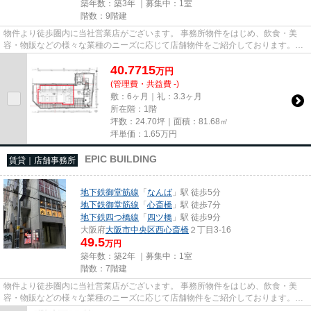
築年数：築3年 ｜募集中：
1室
階数：9階建
物件より徒歩圏内に当社営業店がございます。 事務所物件をはじめ、飲食・美
容・物販などの様々な業種のニーズに応じて店舗物件をご紹介しております。
尚、弊社ではおとり広告は一切...
40.7715
万
円
(管理費・共益費 -)
敷：6ヶ月｜礼：3.3ヶ月
所在階：1階
坪数：24.70坪｜面積：81.68㎡
坪単価：
1.65
万円
EPIC BUILDING
賃貸｜店舗事務所
地下鉄御堂筋線
「
なんば
」駅 徒歩5分
地下鉄御堂筋線
「
心斎橋
」駅 徒歩7分
地下鉄四つ橋線
「
四ツ橋
」駅 徒歩9分
大阪府
大阪市中央区
西心斎橋
２丁目3-16
49.5
万円
築年数：築2年 ｜募集中：
1室
階数：7階建
物件より徒歩圏内に当社営業店がございます。 事務所物件をはじめ、飲食・美
容・物販などの様々な業種のニーズに応じて店舗物件をご紹介しております。
尚、弊社ではおとり広告は一切...