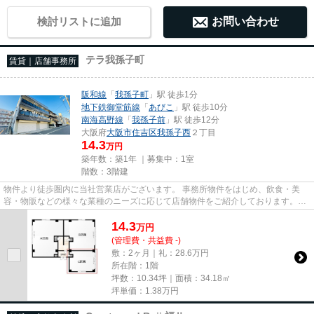
検討リストに追加
お問い合わせ
テラ我孫子町
賃貸｜店舗事務所
阪和線
「
我孫子町
」駅 徒歩1分
地下鉄御堂筋線
「
あびこ
」駅 徒歩10分
南海高野線
「
我孫子前
」駅 徒歩12分
大阪府
大阪市住吉区
我孫子西
２丁目
14.3
万円
築年数：築1年 ｜募集中：
1室
階数：3階建
物件より徒歩圏内に当社営業店がございます。 事務所物件をはじめ、飲食・美
容・物販などの様々な業種のニーズに応じて店舗物件をご紹介しております。
尚、弊社ではおとり広告は一切...
14.3
万
円
(管理費・共益費 -)
敷：2ヶ月｜礼：28.6万円
所在階：1階
坪数：10.34坪｜面積：34.18㎡
坪単価：
1.38
万円