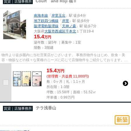
Court and Roji 福Ⅱ
賃貸｜店舗事務所
南海本線
「
岸里玉出
」駅 徒歩4分
地下鉄四つ橋線
「
岸里
」駅 徒歩6分
阪堺電軌阪堺線
「
天神ノ森
」駅 徒歩7分
大阪府
大阪市西成区
千本北
１丁目19-4
15.4
万円
築年数：築5年 ｜募集中：
1室
階数：3階建
物件より徒歩圏内に当社営業店がございます。 事務所物件をはじめ、飲食・美
容・物販などの様々な業種のニーズに応じて店舗物件をご紹介しております。
尚、弊社ではおとり広告は一切...
15.4
万
円
(管理費・共益費 11,000円)
敷：0ヶ月｜礼：1.1ヶ月
所在階：1-3階
坪数：15.58坪｜面積：51.52㎡
坪単価：
0.99
万円
テラ浅香山
賃貸｜店舗事務所