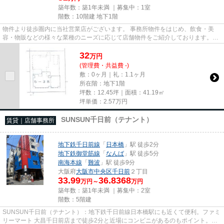
築年数：築1年未満 ｜募集中：
1室
階数：10階建 地下1階
物件より徒歩圏内に当社営業店がございます。 事務所物件をはじめ、飲食・美
容・物販などの様々な業種のニーズに応じて店舗物件をご紹介しております。
尚、弊社ではおとり広告は一切...
32
万
円
(管理費・共益費 -)
敷：0ヶ月｜礼：1.1ヶ月
所在階：地下1階
坪数：12.45坪｜面積：41.19㎡
坪単価：
2.57
万円
SUNSUN千日前（テナント）
賃貸｜店舗事務所
地下鉄千日前線
「
日本橋
」駅 徒歩2分
地下鉄御堂筋線
「
なんば
」駅 徒歩5分
南海本線
「
難波
」駅 徒歩9分
大阪府
大阪市中央区
千日前
２丁目
33.99
36.8368
万円～
万円
築年数：築1年未満 ｜募集中：
2室
階数：5階建
SUNSUN千日前（テナント）：地下鉄千日前線日本橋駅にも近くて便利。ファミ
リーマート 大昌千日前店まで徒歩2分と近場にコンビニがあるのもポイント。こ