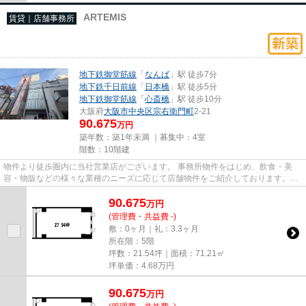
ARTEMIS
賃貸｜店舗事務所
地下鉄御堂筋線
「
なんば
」駅 徒歩7分
地下鉄千日前線
「
日本橋
」駅 徒歩5分
地下鉄御堂筋線
「
心斎橋
」駅 徒歩10分
大阪府
大阪市中央区
宗右衛門町
2-21
90.675
万円
築年数：築1年未満 ｜募集中：
4室
階数：10階建
物件より徒歩圏内に当社営業店がございます。 事務所物件をはじめ、飲食・美
容・物販などの様々な業種のニーズに応じて店舗物件をご紹介しております。
尚、弊社ではおとり広告は一切...
90.675
万
円
(管理費・共益費 -)
敷：0ヶ月｜礼：3.3ヶ月
所在階：5階
坪数：21.54坪｜面積：71.21㎡
坪単価：
4.68
万円
90.675
万
円