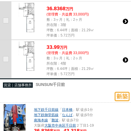
ちらの物件にはエレベーターが...
36.8368
万
円
(管理費・共益費 33,000円)
敷：3ヶ月｜礼：2ヶ月
所在階：3階
坪数：6.44坪｜面積：21.29㎡
坪単価：
5.72
万円
33.99
万
円
(管理費・共益費 33,000円)
敷：3ヶ月｜礼：2ヶ月
所在階：4階
坪数：6.44坪｜面積：21.29㎡
坪単価：
5.72
万円
SUNSUN千日前
賃貸｜店舗事務所
地下鉄千日前線
「
日本橋
」駅 徒歩1分
地下鉄御堂筋線
「
なんば
」駅 徒歩5分
南海本線
「
難波
」駅 徒歩7分
大阪府
大阪市中央区
千日前
２丁目1-19
36.8368
43.318