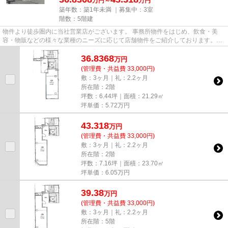
万円～
万円
築年数：築1年未満 ｜募集中：
3室
階数：5階建
物件より徒歩圏内に当社営業店がございます。 事務所物件をはじめ、飲食・美
容・物販などの様々な業種のニーズに応じて店舗物件をご紹介しております。
尚、弊社ではおとり広告は一切...
36.8368
万
円
(管理費・共益費 33,000円)
敷：3ヶ月｜礼：2.2ヶ月
所在階：2階
坪数：6.44坪｜面積：21.29㎡
坪単価：
5.72
万円
43.318
万
円
(管理費・共益費 33,000円)
敷：3ヶ月｜礼：2.2ヶ月
所在階：2階
坪数：7.16坪｜面積：23.70㎡
坪単価：
6.05
万円
39.38
万
円
(管理費・共益費 33,000円)
敷：3ヶ月｜礼：2.2ヶ月
所在階：5階