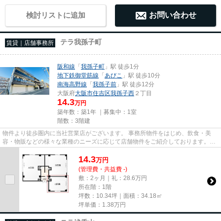
検討リストに追加
お問い合わせ
テラ我孫子町
賃貸｜店舗事務所
阪和線
「
我孫子町
」駅 徒歩1分
地下鉄御堂筋線
「
あびこ
」駅 徒歩10分
南海高野線
「
我孫子前
」駅 徒歩12分
大阪府
大阪市住吉区
我孫子西
２丁目
14.3
万円
築年数：築1年 ｜募集中：
1室
階数：3階建
物件より徒歩圏内に当社営業店がございます。 事務所物件をはじめ、飲食・美
容・物販などの様々な業種のニーズに応じて店舗物件をご紹介しております。
尚、弊社ではおとり広告は一切...
14.3
万
円
(管理費・共益費 -)
敷：2ヶ月｜礼：28.6万円
所在階：1階
坪数：10.34坪｜面積：34.18㎡
坪単価：
1.38
万円