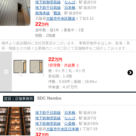
地下鉄御堂筋線
「
なんば
」駅 徒歩1分
地下鉄千日前線
「
日本橋
」駅 徒歩2分
南海本線
「
難波
」駅 徒歩6分
大阪府
大阪市中央区
難波
１丁目3-12
22
万円
築年数：築1年 ｜募集中：
1室
階数：2階建
物件より徒歩圏内に当社営業店がございます。 事務所物件をはじめ、飲食・美
容・物販などの様々な業種のニーズに応じて店舗物件をご紹介しております。
尚、弊社ではおとり広告は一切...
22
万
円
(管理費・共益費 -)
敷：0ヶ月｜礼：0ヶ月
所在階：1-2階
坪数：5.03坪｜面積：16.64㎡
坪単価：
4.37
万円
SDC Namba
賃貸｜店舗事務所
地下鉄千日前線
「
日本橋
」駅 徒歩1分
地下鉄御堂筋線
「
なんば
」駅 徒歩7分
地下鉄御堂筋線
「
心斎橋
」駅 徒歩18分
大阪府
大阪市中央区
日本橋
１丁目7-19
32
万円