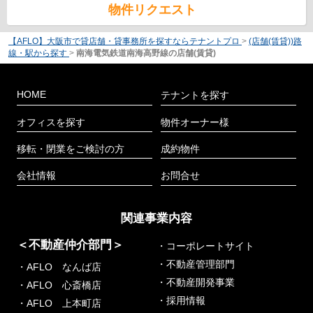
物件リクエスト
【AFLO】大阪市で貸店舗・貸事務所を探すならテナントプロ
>
(店舗(賃貸))路
線・駅から探す
>
南海電気鉄道南海高野線の店舗(賃貸)
HOME
テナントを探す
オフィスを探す
物件オーナー様
移転・閉業をご検討の方
成約物件
会社情報
お問合せ
関連事業内容
＜不動産仲介部門＞
・コーポレートサイト
・不動産管理部門
・AFLO なんば店
・不動産開発事業
・AFLO 心斎橋店
・採用情報
・AFLO 上本町店