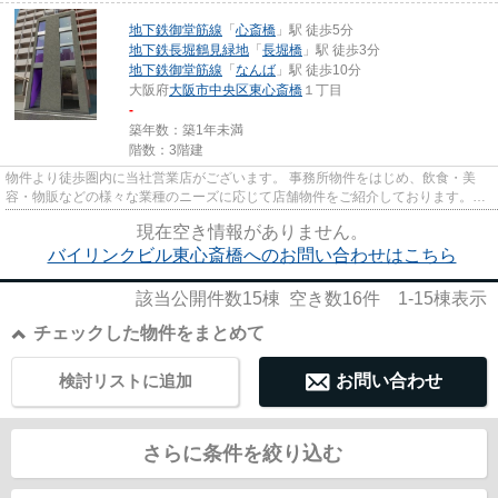
地下鉄御堂筋線
「
心斎橋
」駅 徒歩5分
地下鉄長堀鶴見緑地
「
長堀橋
」駅 徒歩3分
地下鉄御堂筋線
「
なんば
」駅 徒歩10分
大阪府
大阪市中央区
東心斎橋
１丁目
-
築年数：築1年未満
階数：3階建
物件より徒歩圏内に当社営業店がございます。 事務所物件をはじめ、飲食・美
容・物販などの様々な業種のニーズに応じて店舗物件をご紹介しております。
尚、弊社ではおとり広告は一切...
現在空き情報がありません。
バイリンクビル東心斎橋へのお問い合わせはこちら
該当公開件数
15
棟 空き数
16
件
1-15
棟表示
チェックした物件をまとめて
検討リストに追加
お問い合わせ
さらに条件を絞り込む