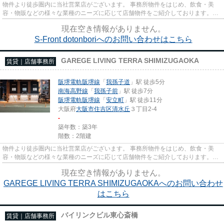
物件より徒歩圏内に当社営業店がございます。 事務所物件をはじめ、飲食・美
容・物販などの様々な業種のニーズに応じて店舗物件をご紹介しております。
尚、弊社ではおとり広告は一切...
現在空き情報がありません。
S-Front dotonboriへのお問い合わせはこちら
GAREGE LIVING TERRA SHIMIZUGAOKA
賃貸｜店舗事務所
阪堺電軌阪堺線
「
我孫子道
」駅 徒歩5分
南海高野線
「
我孫子前
」駅 徒歩7分
阪堺電軌阪堺線
「
安立町
」駅 徒歩11分
大阪府
大阪市住吉区
清水丘
３丁目2-4
-
築年数：築3年
階数：2階建
物件より徒歩圏内に当社営業店がございます。 事務所物件をはじめ、飲食・美
容・物販などの様々な業種のニーズに応じて店舗物件をご紹介しております。
尚、弊社ではおとり広告は一切...
現在空き情報がありません。
GAREGE LIVING TERRA SHIMIZUGAOKAへのお問い合わせ
はこちら
バイリンクビル東心斎橋
賃貸｜店舗事務所