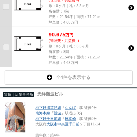
(管理費・共益費 -)
敷：0ヶ月｜礼：3.3ヶ月
所在階：7階
坪数：21.54坪｜面積：71.21㎡
坪単価：
4.68
万円
90.675
万
円
(管理費・共益費 -)
敷：0ヶ月｜礼：3.3ヶ月
所在階：8階
坪数：21.54坪｜面積：71.21㎡
坪単価：
4.68
万円
全4件を表示する
光洋難波ビル
賃貸｜店舗事務所
地下鉄御堂筋線
「
なんば
」駅 徒歩4分
南海本線
「
難波
」駅 徒歩3分
地下鉄千日前線
「
日本橋
」駅 徒歩5分
大阪府
大阪市中央区
千日前
２丁目11-14
-
築年数：築4年