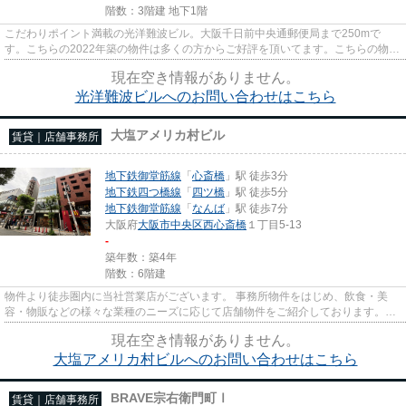
階数：3階建 地下1階
こだわりポイント満載の光洋難波ビル。大阪千日前中央通郵便局まで250mで
す。こちらの2022年築の物件は多くの方からご好評を頂いてます。こちらの物件
はエレベーター付きです。
現在空き情報がありません。
光洋難波ビルへのお問い合わせはこちら
大塩アメリカ村ビル
賃貸｜店舗事務所
地下鉄御堂筋線
「
心斎橋
」駅 徒歩3分
地下鉄四つ橋線
「
四ツ橋
」駅 徒歩5分
地下鉄御堂筋線
「
なんば
」駅 徒歩7分
大阪府
大阪市中央区
西心斎橋
１丁目5-13
-
築年数：築4年
階数：6階建
物件より徒歩圏内に当社営業店がございます。 事務所物件をはじめ、飲食・美
容・物販などの様々な業種のニーズに応じて店舗物件をご紹介しております。
尚、弊社ではおとり広告は一切...
現在空き情報がありません。
大塩アメリカ村ビルへのお問い合わせはこちら
BRAVE宗右衛門町Ⅰ
賃貸｜店舗事務所