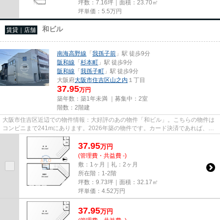
坪数：7.16坪｜面積：23.70㎡
坪単価：
5.5
万円
和ビル
賃貸｜店舗
南海高野線
「
我孫子前
」駅 徒歩9分
阪和線
「
杉本町
」駅 徒歩9分
阪和線
「
我孫子町
」駅 徒歩9分
大阪府
大阪市住吉区
山之内
１丁目
37.95
万円
築年数：築1年未満 ｜募集中：
2室
階数：2階建
大阪市住吉区近辺での物件情報：大好評のあの物件「和ビル」。こちらの物件は
コンビニまで241mにあります。2026年築の物件です。カード決済であれば、現
金が手元になくてもお支払いで...
37.95
万
円
(管理費・共益費 -)
敷：1ヶ月｜礼：2ヶ月
所在階：1-2階
坪数：9.73坪｜面積：32.17㎡
坪単価：
4.52
万円
37.95
万
円