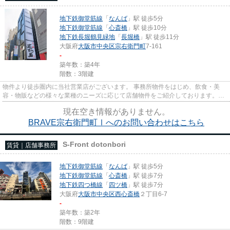
地下鉄御堂筋線
「
なんば
」駅 徒歩5分
地下鉄御堂筋線
「
心斎橋
」駅 徒歩10分
地下鉄長堀鶴見緑地
「
長堀橋
」駅 徒歩11分
大阪府
大阪市中央区
宗右衛門町
7-161
-
築年数：築4年
階数：3階建
物件より徒歩圏内に当社営業店がございます。 事務所物件をはじめ、飲食・美
容・物販などの様々な業種のニーズに応じて店舗物件をご紹介しております。
尚、弊社ではおとり広告は一切...
現在空き情報がありません。
BRAVE宗右衛門町Ⅰへのお問い合わせはこちら
S-Front dotonbori
賃貸｜店舗事務所
地下鉄御堂筋線
「
なんば
」駅 徒歩5分
地下鉄御堂筋線
「
心斎橋
」駅 徒歩7分
地下鉄四つ橋線
「
四ツ橋
」駅 徒歩7分
大阪府
大阪市中央区
西心斎橋
２丁目6-7
-
築年数：築2年
階数：9階建