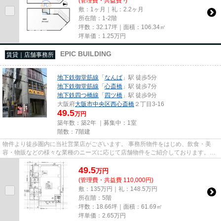
(管理費・共益費 -)
敷：1ヶ月｜礼：2.2ヶ月
所在階：1-2階
坪数：32.17坪｜面積：106.34㎡
坪単価：
1.25
万円
EPIC BUILDING
賃貸｜店舗事務所
地下鉄御堂筋線
「
なんば
」駅 徒歩5分
地下鉄御堂筋線
「
心斎橋
」駅 徒歩7分
地下鉄四つ橋線
「
四ツ橋
」駅 徒歩9分
大阪府
大阪市中央区
西心斎橋
２丁目3-16
49.5
万円
築年数：築2年 ｜募集中：
1室
階数：7階建
物件より徒歩圏内に当社営業店がございます。 事務所物件をはじめ、飲食・美
容・物販などの様々な業種のニーズに応じて店舗物件をご紹介しております。
尚、弊社ではおとり広告は一切...
49.5
万
円
(管理費・共益費 110,000円)
敷：135万円｜礼：148.5万円
所在階：5階
坪数：18.66坪｜面積：61.69㎡
坪単価：
2.65
万円