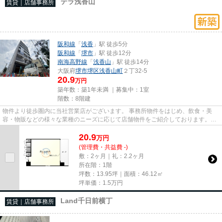
テラ浅香山
賃貸｜店舗事務所
阪和線
「
浅香
」駅 徒歩5分
阪和線
「
堺市
」駅 徒歩12分
南海高野線
「
浅香山
」駅 徒歩14分
大阪府
堺市堺区
浅香山町
２丁32-5
20.9
万円
築年数：築1年未満 ｜募集中：
1室
階数：8階建
物件より徒歩圏内に当社営業店がございます。 事務所物件をはじめ、飲食・美
容・物販などの様々な業種のニーズに応じて店舗物件をご紹介しております。
尚、弊社ではおとり広告は一切...
20.9
万
円
(管理費・共益費 -)
敷：2ヶ月｜礼：2.2ヶ月
所在階：1階
坪数：13.95坪｜面積：46.12㎡
坪単価：
1.5
万円
Land千日前横丁
賃貸｜店舗事務所