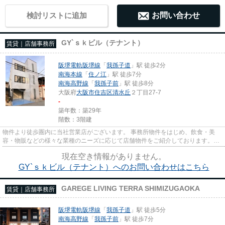
検討リストに追加
お問い合わせ
GY`ｓｋビル（テナント）
賃貸｜店舗事務所
阪堺電軌阪堺線
「
我孫子道
」駅 徒歩2分
南海本線
「
住ノ江
」駅 徒歩7分
南海高野線
「
我孫子前
」駅 徒歩8分
大阪府
大阪市住吉区
清水丘
２丁目27‐7
-
築年数：築29年
階数：3階建
物件より徒歩圏内に当社営業店がございます。 事務所物件をはじめ、飲食・美
容・物販などの様々な業種のニーズに応じて店舗物件をご紹介しております。
尚、弊社ではおとり広告は一切...
現在空き情報がありません。
GY`ｓｋビル（テナント）へのお問い合わせはこちら
GAREGE LIVING TERRA SHIMIZUGAOKA
賃貸｜店舗事務所
阪堺電軌阪堺線
「
我孫子道
」駅 徒歩5分
南海高野線
「
我孫子前
」駅 徒歩7分