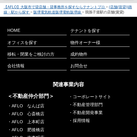
【AFLO】大阪市で貸店舗・貸事務所を探すならテナントプロ
>
(店舗(賃貸))路
線・駅から探す
>
阪堺電気軌道阪堺電軌阪堺線
>
我孫子道駅の店舗(賃貸)
HOME
テナントを探す
オフィスを探す
物件オーナー様
移転・閉業をご検討の方
成約物件
会社情報
お問合せ
関連事業内容
＜不動産仲介部門＞
・コーポレートサイト
・不動産管理部門
・AFLO なんば店
・不動産開発事業
・AFLO 心斎橋店
・採用情報
・AFLO 上本町店
・AFLO 肥後橋店