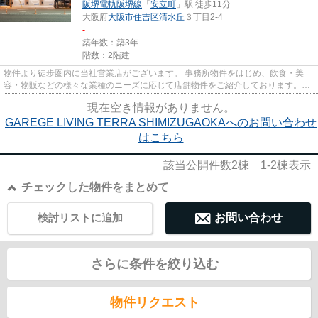
阪堺電軌阪堺線
「
安立町
」駅 徒歩11分
大阪府
大阪市住吉区
清水丘
３丁目2-4
-
築年数：築3年
階数：2階建
物件より徒歩圏内に当社営業店がございます。 事務所物件をはじめ、飲食・美
容・物販などの様々な業種のニーズに応じて店舗物件をご紹介しております。
尚、弊社ではおとり広告は一切...
現在空き情報がありません。
GAREGE LIVING TERRA SHIMIZUGAOKAへのお問い合わせ
はこちら
該当公開件数
2
棟
1-2
棟表示
チェックした物件をまとめて
検討リストに追加
お問い合わせ
さらに条件を絞り込む
物件リクエスト