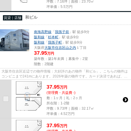
坪数：7.16坪｜面積：23.70㎡
坪単価：
5.5
万円
和ビル
賃貸｜店舗
南海高野線
「
我孫子前
」駅 徒歩9分
阪和線
「
杉本町
」駅 徒歩9分
阪和線
「
我孫子町
」駅 徒歩9分
大阪府
大阪市住吉区
山之内
１丁目
37.95
万円
築年数：築1年未満 ｜募集中：
2室
階数：2階建
大阪市住吉区近辺での物件情報：大好評のあの物件「和ビル」。こちらの物件は
コンビニまで241mにあります。2026年築の物件です。カード決済であれば、現
金が手元になくてもお支払いで...
37.95
万
円
(管理費・共益費 -)
敷：1ヶ月｜礼：2ヶ月
所在階：1-2階
坪数：9.73坪｜面積：32.17㎡
坪単価：
4.52
万円
37.95
万
円