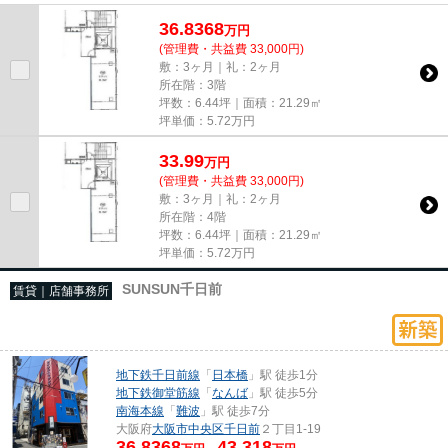
ちらの物件にはエレベーターが...
36.8368
万
円
(管理費・共益費 33,000円)
敷：3ヶ月｜礼：2ヶ月
所在階：3階
坪数：6.44坪｜面積：21.29㎡
坪単価：
5.72
万円
33.99
万
円
(管理費・共益費 33,000円)
敷：3ヶ月｜礼：2ヶ月
所在階：4階
坪数：6.44坪｜面積：21.29㎡
坪単価：
5.72
万円
SUNSUN千日前
賃貸｜店舗事務所
地下鉄千日前線
「
日本橋
」駅 徒歩1分
地下鉄御堂筋線
「
なんば
」駅 徒歩5分
南海本線
「
難波
」駅 徒歩7分
大阪府
大阪市中央区
千日前
２丁目1-19
36.8368
43.318