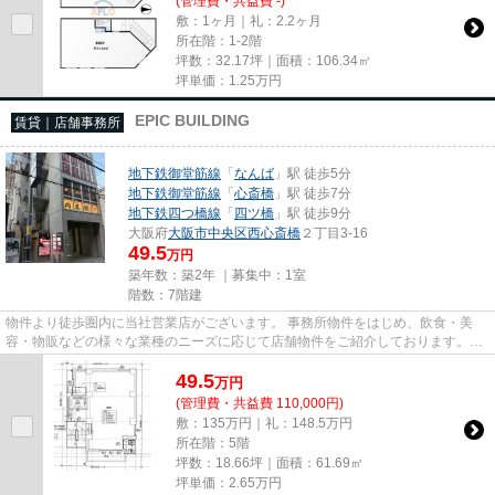
(管理費・共益費 -)
敷：1ヶ月｜礼：2.2ヶ月
所在階：1-2階
坪数：32.17坪｜面積：106.34㎡
坪単価：
1.25
万円
EPIC BUILDING
賃貸｜店舗事務所
地下鉄御堂筋線
「
なんば
」駅 徒歩5分
地下鉄御堂筋線
「
心斎橋
」駅 徒歩7分
地下鉄四つ橋線
「
四ツ橋
」駅 徒歩9分
大阪府
大阪市中央区
西心斎橋
２丁目3-16
49.5
万円
築年数：築2年 ｜募集中：
1室
階数：7階建
物件より徒歩圏内に当社営業店がございます。 事務所物件をはじめ、飲食・美
容・物販などの様々な業種のニーズに応じて店舗物件をご紹介しております。
尚、弊社ではおとり広告は一切...
49.5
万
円
(管理費・共益費 110,000円)
敷：135万円｜礼：148.5万円
所在階：5階
坪数：18.66坪｜面積：61.69㎡
坪単価：
2.65
万円