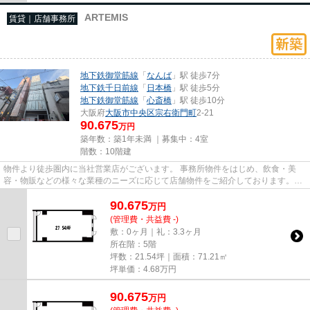
ARTEMIS
賃貸｜店舗事務所
地下鉄御堂筋線
「
なんば
」駅 徒歩7分
地下鉄千日前線
「
日本橋
」駅 徒歩5分
地下鉄御堂筋線
「
心斎橋
」駅 徒歩10分
大阪府
大阪市中央区
宗右衛門町
2-21
90.675
万円
築年数：築1年未満 ｜募集中：
4室
階数：10階建
物件より徒歩圏内に当社営業店がございます。 事務所物件をはじめ、飲食・美
容・物販などの様々な業種のニーズに応じて店舗物件をご紹介しております。
尚、弊社ではおとり広告は一切...
90.675
万
円
(管理費・共益費 -)
敷：0ヶ月｜礼：3.3ヶ月
所在階：5階
坪数：21.54坪｜面積：71.21㎡
坪単価：
4.68
万円
90.675
万
円