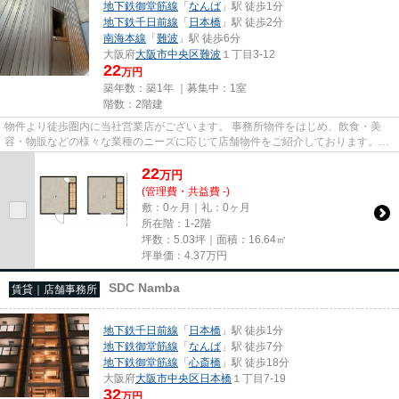
地下鉄御堂筋線
「
なんば
」駅 徒歩1分
地下鉄千日前線
「
日本橋
」駅 徒歩2分
南海本線
「
難波
」駅 徒歩6分
大阪府
大阪市中央区
難波
１丁目3-12
22
万円
築年数：築1年 ｜募集中：
1室
階数：2階建
物件より徒歩圏内に当社営業店がございます。 事務所物件をはじめ、飲食・美
容・物販などの様々な業種のニーズに応じて店舗物件をご紹介しております。
尚、弊社ではおとり広告は一切...
22
万
円
(管理費・共益費 -)
敷：0ヶ月｜礼：0ヶ月
所在階：1-2階
坪数：5.03坪｜面積：16.64㎡
坪単価：
4.37
万円
SDC Namba
賃貸｜店舗事務所
地下鉄千日前線
「
日本橋
」駅 徒歩1分
地下鉄御堂筋線
「
なんば
」駅 徒歩7分
地下鉄御堂筋線
「
心斎橋
」駅 徒歩18分
大阪府
大阪市中央区
日本橋
１丁目7-19
32
万円