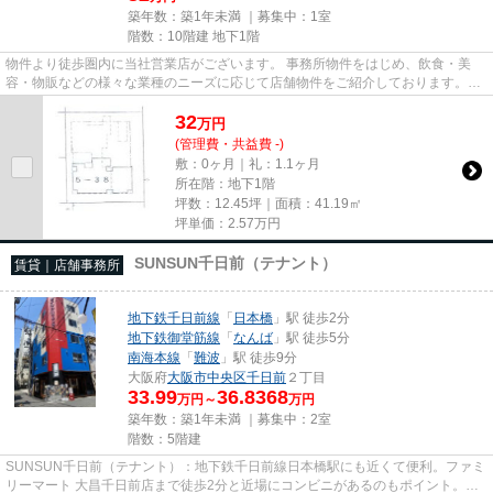
築年数：築1年未満 ｜募集中：
1室
階数：10階建 地下1階
物件より徒歩圏内に当社営業店がございます。 事務所物件をはじめ、飲食・美
容・物販などの様々な業種のニーズに応じて店舗物件をご紹介しております。
尚、弊社ではおとり広告は一切...
32
万
円
(管理費・共益費 -)
敷：0ヶ月｜礼：1.1ヶ月
所在階：地下1階
坪数：12.45坪｜面積：41.19㎡
坪単価：
2.57
万円
SUNSUN千日前（テナント）
賃貸｜店舗事務所
地下鉄千日前線
「
日本橋
」駅 徒歩2分
地下鉄御堂筋線
「
なんば
」駅 徒歩5分
南海本線
「
難波
」駅 徒歩9分
大阪府
大阪市中央区
千日前
２丁目
33.99
36.8368
万円～
万円
築年数：築1年未満 ｜募集中：
2室
階数：5階建
SUNSUN千日前（テナント）：地下鉄千日前線日本橋駅にも近くて便利。ファミ
リーマート 大昌千日前店まで徒歩2分と近場にコンビニがあるのもポイント。こ