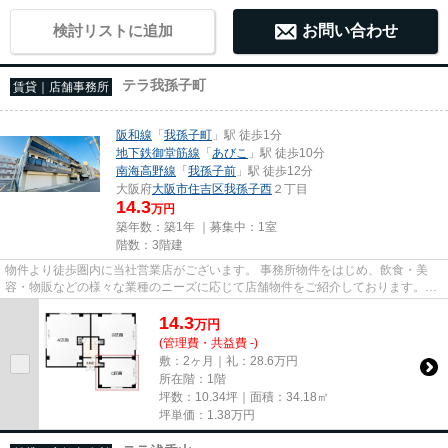
検討リストに追加
お問い合わせ
テラ我孫子町
賃貸｜店舗事務所
阪和線
「
我孫子町
」駅 徒歩1分
地下鉄御堂筋線
「
あびこ
」駅 徒歩10分
南海高野線
「
我孫子前
」駅 徒歩12分
大阪府
大阪市住吉区
我孫子西
２丁目
14.3
万円
築年数：築1年 ｜募集中：
1室
階数：3階建
物件より徒歩圏内に当社営業店がございます。 事務所物件をはじめ、飲食・美
容・物販などの様々な業種のニーズに応じて店舗物件をご紹介しております。
尚、弊社ではおとり広告は一切...
14.3
万
円
(管理費・共益費 -)
敷：2ヶ月｜礼：28.6万円
所在階：1階
坪数：10.34坪｜面積：34.18㎡
坪単価：
1.38
万円