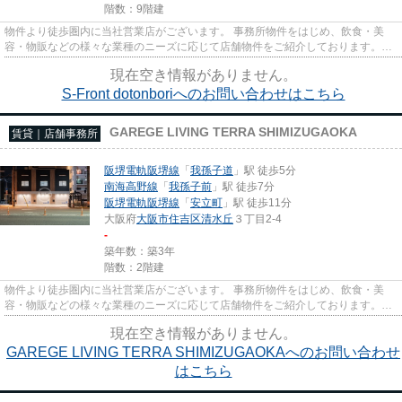
階数：9階建
物件より徒歩圏内に当社営業店がございます。 事務所物件をはじめ、飲食・美
容・物販などの様々な業種のニーズに応じて店舗物件をご紹介しております。
尚、弊社ではおとり広告は一切...
現在空き情報がありません。
S-Front dotonboriへのお問い合わせはこちら
GAREGE LIVING TERRA SHIMIZUGAOKA
賃貸｜店舗事務所
阪堺電軌阪堺線
「
我孫子道
」駅 徒歩5分
南海高野線
「
我孫子前
」駅 徒歩7分
阪堺電軌阪堺線
「
安立町
」駅 徒歩11分
大阪府
大阪市住吉区
清水丘
３丁目2-4
-
築年数：築3年
階数：2階建
物件より徒歩圏内に当社営業店がございます。 事務所物件をはじめ、飲食・美
容・物販などの様々な業種のニーズに応じて店舗物件をご紹介しております。
尚、弊社ではおとり広告は一切...
現在空き情報がありません。
GAREGE LIVING TERRA SHIMIZUGAOKAへのお問い合わせ
はこちら