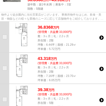
万円～
万円
築年数：築1年未満 ｜募集中：
3室
階数：5階建
物件より徒歩圏内に当社営業店がございます。 事務所物件をはじめ、飲食・美
容・物販などの様々な業種のニーズに応じて店舗物件をご紹介しております。
尚、弊社ではおとり広告は一切...
36.8368
万
円
(管理費・共益費 33,000円)
敷：3ヶ月｜礼：2.2ヶ月
所在階：2階
坪数：6.44坪｜面積：21.29㎡
坪単価：
5.72
万円
43.318
万
円
(管理費・共益費 33,000円)
敷：3ヶ月｜礼：2.2ヶ月
所在階：2階
坪数：7.16坪｜面積：23.70㎡
坪単価：
6.05
万円
39.38
万
円
(管理費・共益費 33,000円)
敷：3ヶ月｜礼：2.2ヶ月
所在階：5階