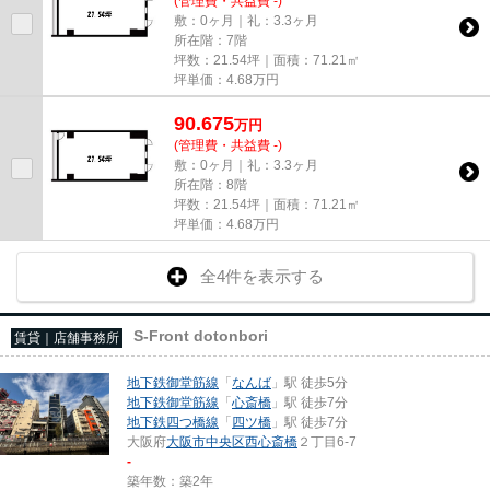
(管理費・共益費 -)
敷：0ヶ月｜礼：3.3ヶ月
所在階：7階
坪数：21.54坪｜面積：71.21㎡
坪単価：
4.68
万円
90.675
万
円
(管理費・共益費 -)
敷：0ヶ月｜礼：3.3ヶ月
所在階：8階
坪数：21.54坪｜面積：71.21㎡
坪単価：
4.68
万円
全4件を表示する
S-Front dotonbori
賃貸｜店舗事務所
地下鉄御堂筋線
「
なんば
」駅 徒歩5分
地下鉄御堂筋線
「
心斎橋
」駅 徒歩7分
地下鉄四つ橋線
「
四ツ橋
」駅 徒歩7分
大阪府
大阪市中央区
西心斎橋
２丁目6-7
-
築年数：築2年