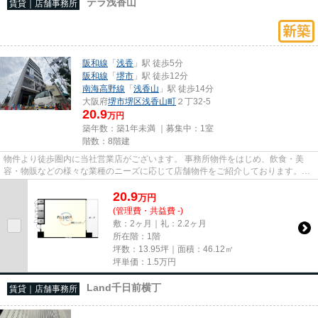
テラ浅香山
賃貸｜店舗事務所
阪和線
「
浅香
」駅 徒歩5分
阪和線
「
堺市
」駅 徒歩12分
南海高野線
「
浅香山
」駅 徒歩14分
大阪府
堺市堺区
浅香山町
２丁32-5
20.9
万円
築年数：築1年未満 ｜募集中：
1室
階数：8階建
物件より徒歩圏内に当社営業店がございます。 事務所物件をはじめ、飲食・美
容・物販などの様々な業種のニーズに応じて店舗物件をご紹介しております。
尚、弊社ではおとり広告は一切...
20.9
万
円
(管理費・共益費 -)
敷：2ヶ月｜礼：2.2ヶ月
所在階：1階
坪数：13.95坪｜面積：46.12㎡
坪単価：
1.5
万円
Land千日前横丁
賃貸｜店舗事務所