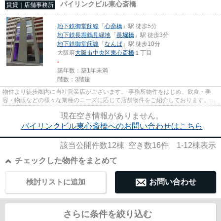
バイリンクビル東心斎橋
賃貸｜店舗事務所
地下鉄御堂筋線
「
心斎橋
」駅 徒歩5分
地下鉄長堀鶴見緑地
「
長堀橋
」駅 徒歩3分
地下鉄御堂筋線
「
なんば
」駅 徒歩10分
大阪府
大阪市中央区
東心斎橋
１丁目
-
築年数：築1年未満
階数：3階建
物件より徒歩圏内に当社営業店がございます。 事務所物件をはじめ、飲食・美
容・物販などの様々な業種のニーズに応じて店舗物件をご紹介しております。
尚、弊社ではおとり広告は一切...
現在空き情報がありません。
バイリンクビル東心斎橋へのお問い合わせはこちら
該当公開件数
12
棟 空き数
16
件
1-12
棟表示
チェックした物件をまとめて
検討リストに追加
お問い合わせ
さらに条件を絞り込む