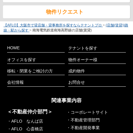
物件リクエスト
【AFLO】大阪市で貸店舗・貸事務所を探すならテナントプロ
>
(店舗(賃貸))路
線・駅から探す
>
南海電気鉄道南海高野線の店舗(賃貸)
HOME
テナントを探す
オフィスを探す
物件オーナー様
移転・閉業をご検討の方
成約物件
会社情報
お問合せ
関連事業内容
＜不動産仲介部門＞
・コーポレートサイト
・不動産管理部門
・AFLO なんば店
・不動産開発事業
・AFLO 心斎橋店