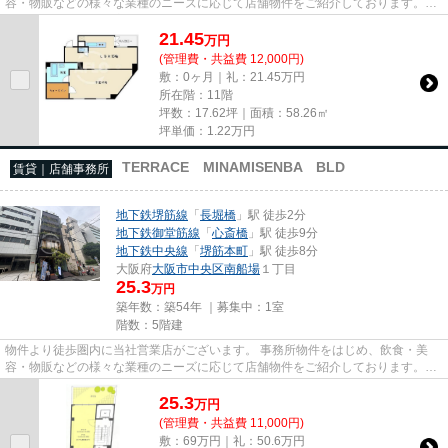
容・物販などの様々な業種のニーズに応じて店舗物件をご紹介しております。
尚、弊社ではおとり広告は一切...
21.45
万
円
(管理費・共益費 12,000円)
敷：0ヶ月｜礼：21.45万円
所在階：11階
坪数：17.62坪｜面積：58.26㎡
坪単価：
1.22
万円
TERRACE MINAMISENBA BLD
賃貸｜店舗事務所
地下鉄堺筋線
「
長堀橋
」駅 徒歩2分
地下鉄御堂筋線
「
心斎橋
」駅 徒歩9分
地下鉄中央線
「
堺筋本町
」駅 徒歩8分
大阪府
大阪市中央区
南船場
１丁目
25.3
万円
築年数：築54年 ｜募集中：
1室
階数：5階建
物件より徒歩圏内に当社営業店がございます。 事務所物件をはじめ、飲食・美
容・物販などの様々な業種のニーズに応じて店舗物件をご紹介しております。
尚、弊社ではおとり広告は一切...
25.3
万
円
(管理費・共益費 11,000円)
敷：69万円｜礼：50.6万円