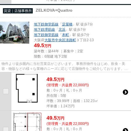
ZELKOVA+Quattro
賃貸｜店舗事務所
地下鉄御堂筋線
「
淀屋橋
」駅 徒歩7分
地下鉄堺筋線
「
北浜
」駅 徒歩7分
地下鉄御堂筋線
「
本町
」駅 徒歩7分
大阪府
大阪市中央区
淡路町
３丁目2-13
49.5
万円
築年数：築44年 ｜募集中：
2室
階数：6階建 地下2階
物件より徒歩圏内に当社営業店がございます。 事務所物件をはじめ、飲食・美
容・物販などの様々な業種のニーズに応じて店舗物件をご紹介しております。
尚、弊社ではおとり広告は一切...
49.5
万
円
(管理費・共益費 22,000円)
敷：0ヶ月｜礼：0ヶ月
所在階：5階
坪数：39.99坪｜面積：132.23㎡
坪単価：
1.24
万円
49.5
万
円
(管理費・共益費 22,000円)
敷：0ヶ月｜礼：0ヶ月