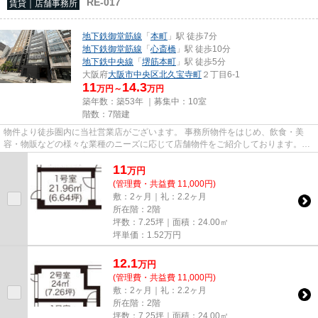
RE-017
賃貸｜店舗事務所
地下鉄御堂筋線
「
本町
」駅 徒歩7分
地下鉄御堂筋線
「
心斎橋
」駅 徒歩10分
地下鉄中央線
「
堺筋本町
」駅 徒歩5分
大阪府
大阪市中央区
北久宝寺町
２丁目6-1
11
14.3
万円～
万円
築年数：築53年 ｜募集中：
10室
階数：7階建
物件より徒歩圏内に当社営業店がございます。 事務所物件をはじめ、飲食・美
容・物販などの様々な業種のニーズに応じて店舗物件をご紹介しております。
尚、弊社ではおとり広告は一切...
11
万
円
(管理費・共益費 11,000円)
敷：2ヶ月｜礼：2.2ヶ月
所在階：2階
坪数：7.25坪｜面積：24.00㎡
坪単価：
1.52
万円
12.1
万
円
(管理費・共益費 11,000円)
敷：2ヶ月｜礼：2.2ヶ月
所在階：2階
坪数：7.25坪｜面積：24.00㎡