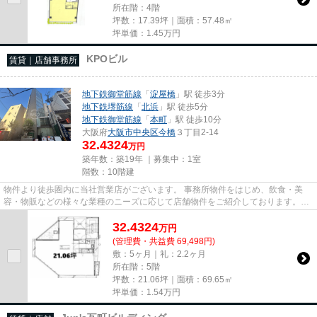
所在階：4階
坪数：17.39坪｜面積：57.48㎡
坪単価：
1.45
万円
KPOビル
賃貸｜店舗事務所
地下鉄御堂筋線
「
淀屋橋
」駅 徒歩3分
地下鉄堺筋線
「
北浜
」駅 徒歩5分
地下鉄御堂筋線
「
本町
」駅 徒歩10分
大阪府
大阪市中央区
今橋
３丁目2-14
32.4324
万円
築年数：築19年 ｜募集中：
1室
階数：10階建
物件より徒歩圏内に当社営業店がございます。 事務所物件をはじめ、飲食・美
容・物販などの様々な業種のニーズに応じて店舗物件をご紹介しております。
尚、弊社ではおとり広告は一切...
32.4324
万
円
(管理費・共益費 69,498円)
敷：5ヶ月｜礼：2.2ヶ月
所在階：5階
坪数：21.06坪｜面積：69.65㎡
坪単価：
1.54
万円