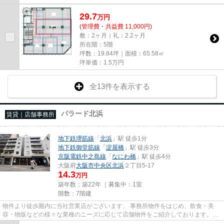
29.7
万
円
(管理費・共益費 11,000円)
敷：2ヶ月｜礼：2.2ヶ月
所在階：5階
坪数：19.84坪｜面積：65.58㎡
坪単価：
1.5
万円
全13件を表示する
パラード北浜
賃貸｜店舗事務所
地下鉄堺筋線
「
北浜
」駅 徒歩1分
地下鉄御堂筋線
「
淀屋橋
」駅 徒歩3分
京阪電鉄中之島線
「
なにわ橋
」駅 徒歩4分
大阪府
大阪市中央区
北浜
２丁目5-17
14.3
万円
築年数：築22年 ｜募集中：
1室
階数：7階建
物件より徒歩圏内に当社営業店がございます。 事務所物件をはじめ、飲食・美
容・物販などの様々な業種のニーズに応じて店舗物件をご紹介しております。
尚、弊社ではおとり広告は一切...