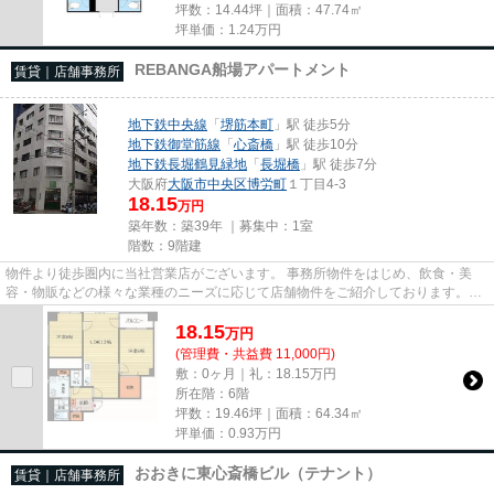
坪数：14.44坪｜面積：47.74㎡
坪単価：
1.24
万円
REBANGA船場アパートメント
賃貸｜店舗事務所
地下鉄中央線
「
堺筋本町
」駅 徒歩5分
地下鉄御堂筋線
「
心斎橋
」駅 徒歩10分
地下鉄長堀鶴見緑地
「
長堀橋
」駅 徒歩7分
大阪府
大阪市中央区
博労町
１丁目4-3
18.15
万円
築年数：築39年 ｜募集中：
1室
階数：9階建
物件より徒歩圏内に当社営業店がございます。 事務所物件をはじめ、飲食・美
容・物販などの様々な業種のニーズに応じて店舗物件をご紹介しております。
尚、弊社ではおとり広告は一切...
18.15
万
円
(管理費・共益費 11,000円)
敷：0ヶ月｜礼：18.15万円
所在階：6階
坪数：19.46坪｜面積：64.34㎡
坪単価：
0.93
万円
おおきに東心斎橋ビル（テナント）
賃貸｜店舗事務所