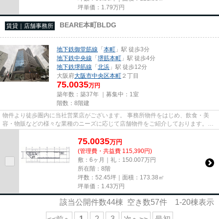
坪単価：
1.79
万円
BEARE本町BLDG
賃貸｜店舗事務所
地下鉄御堂筋線
「
本町
」駅 徒歩3分
地下鉄中央線
「
堺筋本町
」駅 徒歩4分
地下鉄堺筋線
「
北浜
」駅 徒歩12分
大阪府
大阪市中央区
本町
２丁目
75.0035
万円
築年数：築37年 ｜募集中：
1室
階数：8階建
物件より徒歩圏内に当社営業店がございます。 事務所物件をはじめ、飲食・美
容・物販などの様々な業種のニーズに応じて店舗物件をご紹介しております。
尚、弊社ではおとり広告は一切...
75.0035
万
円
(管理費・共益費 115,390円)
敷：6ヶ月｜礼：150.007万円
所在階：8階
坪数：52.45坪｜面積：173.38㎡
坪単価：
1.43
万円
該当公開件数
44
棟 空き数
57
件
1-20
棟表示
1
2
3