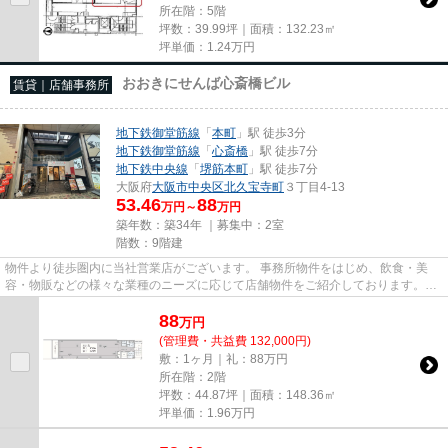
所在階：5階
坪数：39.99坪｜面積：132.23㎡
坪単価：
1.24
万円
おおきにせんば心斎橋ビル
賃貸｜店舗事務所
地下鉄御堂筋線
「
本町
」駅 徒歩3分
地下鉄御堂筋線
「
心斎橋
」駅 徒歩7分
地下鉄中央線
「
堺筋本町
」駅 徒歩7分
大阪府
大阪市中央区
北久宝寺町
３丁目4-13
53.46
88
万円～
万円
築年数：築34年 ｜募集中：
2室
階数：9階建
物件より徒歩圏内に当社営業店がございます。 事務所物件をはじめ、飲食・美
容・物販などの様々な業種のニーズに応じて店舗物件をご紹介しております。
尚、弊社ではおとり広告は一切...
88
万
円
(管理費・共益費 132,000円)
敷：1ヶ月｜礼：88万円
所在階：2階
坪数：44.87坪｜面積：148.36㎡
坪単価：
1.96
万円