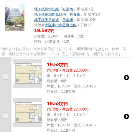
地下鉄御堂筋線
「
心斎橋
」駅 徒歩7分
地下鉄長堀鶴見緑地
「
長堀橋
」駅 徒歩3分
地下鉄千日前線
「
日本橋
」駅 徒歩10分
大阪府
大阪市中央区
島之内
１丁目13-3
19.58
万円
築年数：築34年 ｜募集中：
2室
階数：14階建 地下1階
物件より徒歩圏内に当社営業店がございます。 事務所物件をはじめ、飲食・美
容・物販などの様々な業種のニーズに応じて店舗物件をご紹介しております。
尚、弊社ではおとり広告は一切...
19.58
万
円
(管理費・共益費 22,000円)
敷：0ヶ月｜礼：1.1ヶ月
所在階：8階
坪数：16.48坪｜面積：54.48㎡
坪単価：
1.19
万円
19.58
万
円
(管理費・共益費 22,000円)
敷：0ヶ月｜礼：1.1ヶ月
所在階：9階
坪数：16.48坪｜面積：54.48㎡
坪単価：
1.19
万円