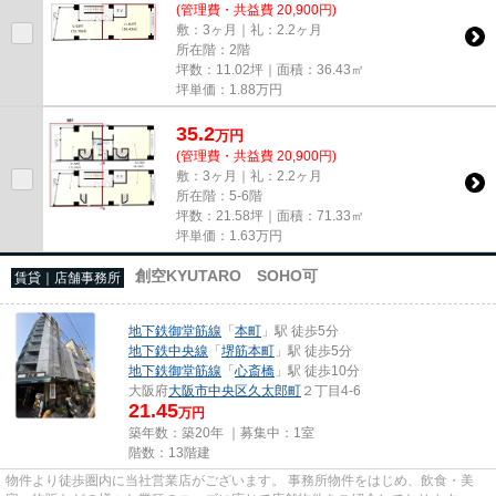
(管理費・共益費 20,900円)
敷：3ヶ月｜礼：2.2ヶ月
所在階：2階
坪数：11.02坪｜面積：36.43㎡
坪単価：
1.88
万円
35.2
万
円
(管理費・共益費 20,900円)
敷：3ヶ月｜礼：2.2ヶ月
所在階：5-6階
坪数：21.58坪｜面積：71.33㎡
坪単価：
1.63
万円
創空KYUTARO SOHO可
賃貸｜店舗事務所
地下鉄御堂筋線
「
本町
」駅 徒歩5分
地下鉄中央線
「
堺筋本町
」駅 徒歩5分
地下鉄御堂筋線
「
心斎橋
」駅 徒歩10分
大阪府
大阪市中央区
久太郎町
２丁目4-6
21.45
万円
築年数：築20年 ｜募集中：
1室
階数：13階建
物件より徒歩圏内に当社営業店がございます。 事務所物件をはじめ、飲食・美