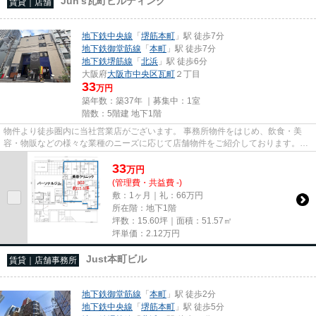
Jun's瓦町ビルディング
賃貸｜店舗
地下鉄中央線
「
堺筋本町
」駅 徒歩7分
地下鉄御堂筋線
「
本町
」駅 徒歩7分
地下鉄堺筋線
「
北浜
」駅 徒歩6分
大阪府
大阪市中央区
瓦町
２丁目
33
万円
築年数：築37年 ｜募集中：
1室
階数：5階建 地下1階
物件より徒歩圏内に当社営業店がございます。 事務所物件をはじめ、飲食・美
容・物販などの様々な業種のニーズに応じて店舗物件をご紹介しております。
尚、弊社ではおとり広告は一切...
33
万
円
(管理費・共益費 -)
敷：1ヶ月｜礼：66万円
所在階：地下1階
坪数：15.60坪｜面積：51.57㎡
坪単価：
2.12
万円
Just本町ビル
賃貸｜店舗事務所
地下鉄御堂筋線
「
本町
」駅 徒歩2分
地下鉄中央線
「
堺筋本町
」駅 徒歩5分