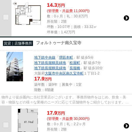
14.3
万
円
(管理費・共益費 11,000円)
敷：0ヶ月｜礼：30.8万円
所在階：2階
坪数：10.07坪｜面積：33.32㎡
坪単価：
1.42
万円
フォルトゥーナ南久宝寺
賃貸｜店舗事務所
地下鉄中央線
「
堺筋本町
」駅 徒歩5分
地下鉄長堀鶴見緑地
「
松屋町
」駅 徒歩7分
地下鉄長堀鶴見緑地
「
長堀橋
」駅 徒歩10分
大阪府
大阪市中央区
南久宝寺町
１丁目1-2
17.9
万円
築年数：築9年 ｜募集中：
1室
階数：8階建
物件より徒歩圏内に当社営業店がございます。 事務所物件をはじめ、飲食・美
容・物販などの様々な業種のニーズに応じて店舗物件をご紹介しております。
尚、弊社ではおとり広告は一切...
17.9
万
円
(管理費・共益費 30,000円)
敷：0ヶ月｜礼：2.2ヶ月
所在階：2階