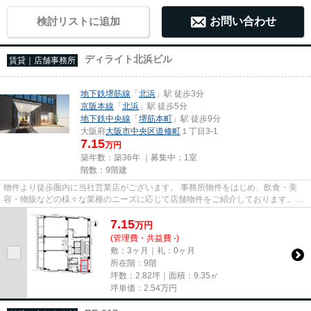
検討リストに追加
お問い合わせ
ディライト北浜ビル
賃貸｜店舗事務所
地下鉄堺筋線
「
北浜
」駅 徒歩3分
京阪本線
「
北浜
」駅 徒歩5分
地下鉄中央線
「
堺筋本町
」駅 徒歩9分
大阪府
大阪市中央区
道修町
１丁目3-1
7.15
万円
築年数：築36年 ｜募集中：
1室
階数：9階建
物件より徒歩圏内に当社営業店がございます。 事務所物件をはじめ、飲食・美
容・物販などの様々な業種のニーズに応じて店舗物件をご紹介しております。
尚、弊社ではおとり広告は一切...
7.15
万
円
(管理費・共益費 -)
敷：3ヶ月｜礼：0ヶ月
所在階：9階
坪数：2.82坪｜面積：9.35㎡
坪単価：
2.54
万円