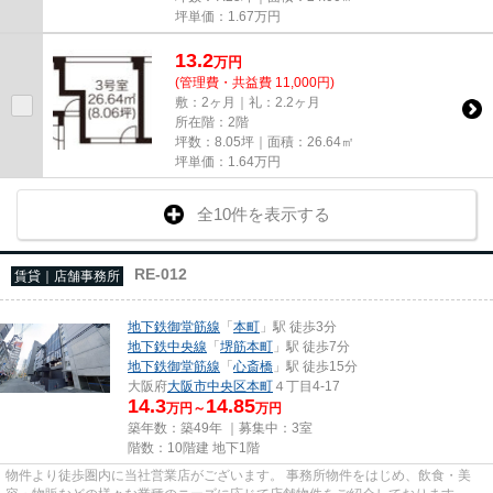
坪単価：
1.67
万円
13.2
万
円
(管理費・共益費 11,000円)
敷：2ヶ月｜礼：2.2ヶ月
所在階：2階
坪数：8.05坪｜面積：26.64㎡
坪単価：
1.64
万円
全10件を表示する
RE-012
賃貸｜店舗事務所
地下鉄御堂筋線
「
本町
」駅 徒歩3分
地下鉄中央線
「
堺筋本町
」駅 徒歩7分
地下鉄御堂筋線
「
心斎橋
」駅 徒歩15分
大阪府
大阪市中央区
本町
４丁目4-17
14.3
14.85
万円～
万円
築年数：築49年 ｜募集中：
3室
階数：10階建 地下1階
物件より徒歩圏内に当社営業店がございます。 事務所物件をはじめ、飲食・美