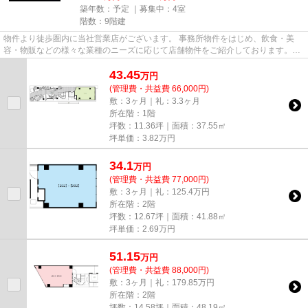
築年数：予定 ｜募集中：
4室
階数：9階建
物件より徒歩圏内に当社営業店がございます。 事務所物件をはじめ、飲食・美
容・物販などの様々な業種のニーズに応じて店舗物件をご紹介しております。
尚、弊社ではおとり広告は一切...
43.45
万
円
(管理費・共益費 66,000円)
敷：3ヶ月｜礼：3.3ヶ月
所在階：1階
坪数：11.36坪｜面積：37.55㎡
坪単価：
3.82
万円
34.1
万
円
(管理費・共益費 77,000円)
敷：3ヶ月｜礼：125.4万円
所在階：2階
坪数：12.67坪｜面積：41.88㎡
坪単価：
2.69
万円
51.15
万
円
(管理費・共益費 88,000円)
敷：3ヶ月｜礼：179.85万円
所在階：2階
坪数：14.58坪｜面積：48.19㎡