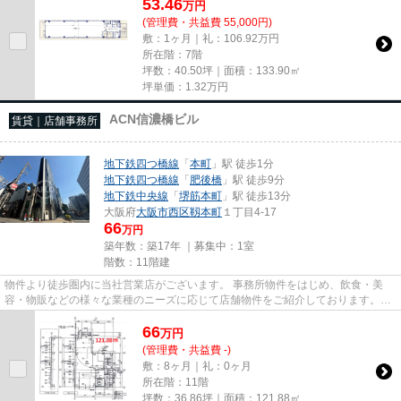
53.46
万
円
(管理費・共益費 55,000円)
敷：1ヶ月｜礼：106.92万円
所在階：7階
坪数：40.50坪｜面積：133.90㎡
坪単価：
1.32
万円
ACN信濃橋ビル
賃貸｜店舗事務所
地下鉄四つ橋線
「
本町
」駅 徒歩1分
地下鉄四つ橋線
「
肥後橋
」駅 徒歩9分
地下鉄中央線
「
堺筋本町
」駅 徒歩13分
大阪府
大阪市西区
靱本町
１丁目4-17
66
万円
築年数：築17年 ｜募集中：
1室
階数：11階建
物件より徒歩圏内に当社営業店がございます。 事務所物件をはじめ、飲食・美
容・物販などの様々な業種のニーズに応じて店舗物件をご紹介しております。
尚、弊社ではおとり広告は一切...
66
万
円
(管理費・共益費 -)
敷：8ヶ月｜礼：0ヶ月
所在階：11階
坪数：36.86坪｜面積：121.88㎡