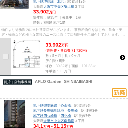
地下鉄堺筋線
「
北浜
」駅 徒歩12分
大阪府
大阪市中央区
安土町
３丁目
33.902
万円
築年数：築35年 ｜募集中：
1室
階数：7階建 地下1階
物件より徒歩圏内に当社営業店がございます。 事務所物件をはじめ、飲食・美
容・物販などの様々な業種のニーズに応じて店舗物件をご紹介しております。
尚、弊社ではおとり広告は一切...
33.902
万
円
(管理費・共益費 71,720円)
敷：5ヶ月｜礼：0ヶ月
所在階：5階
坪数：30.82坪｜面積：101.88㎡
坪単価：
1.1
万円
AFLO Garden -SHINSAIBASHI-
賃貸｜店舗事務所
地下鉄御堂筋線
「
心斎橋
」駅 徒歩3分
地下鉄長堀鶴見緑地
「
長堀橋
」駅 徒歩3分
地下鉄四つ橋線
「
四ツ橋
」駅 徒歩7分
大阪府
大阪市中央区
南船場
３丁目
34.1
51.15
万円～
万円