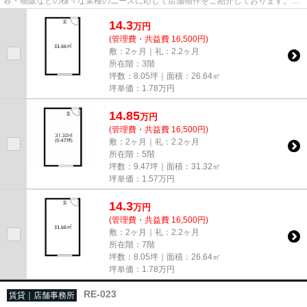
容・物販などの様々な業種のニーズに応じて店舗物件をご紹介しております。
尚、弊社ではおとり広告は一切...
14.3
万
円
(管理費・共益費 16,500円)
敷：2ヶ月｜礼：2.2ヶ月
所在階：3階
坪数：8.05坪｜面積：26.64㎡
坪単価：
1.78
万円
14.85
万
円
(管理費・共益費 16,500円)
敷：2ヶ月｜礼：2.2ヶ月
所在階：5階
坪数：9.47坪｜面積：31.32㎡
坪単価：
1.57
万円
14.3
万
円
(管理費・共益費 16,500円)
敷：2ヶ月｜礼：2.2ヶ月
所在階：7階
坪数：8.05坪｜面積：26.64㎡
坪単価：
1.78
万円
RE-023
賃貸｜店舗事務所