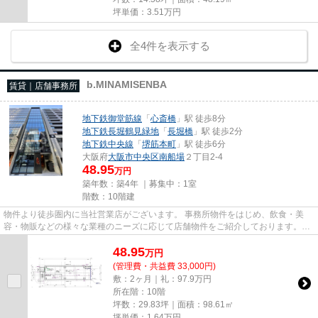
坪単価：
3.51
万円
全4件を表示する
b.MINAMISENBA
賃貸｜店舗事務所
地下鉄御堂筋線
「
心斎橋
」駅 徒歩8分
地下鉄長堀鶴見緑地
「
長堀橋
」駅 徒歩2分
地下鉄中央線
「
堺筋本町
」駅 徒歩6分
大阪府
大阪市中央区
南船場
２丁目2-4
48.95
万円
築年数：築4年 ｜募集中：
1室
階数：10階建
物件より徒歩圏内に当社営業店がございます。 事務所物件をはじめ、飲食・美
容・物販などの様々な業種のニーズに応じて店舗物件をご紹介しております。
尚、弊社ではおとり広告は一切...
48.95
万
円
(管理費・共益費 33,000円)
敷：2ヶ月｜礼：97.9万円
所在階：10階
坪数：29.83坪｜面積：98.61㎡
坪単価：
1.64
万円