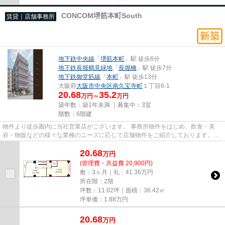
CONCOM堺筋本町South
賃貸｜店舗事務所
地下鉄中央線
「
堺筋本町
」駅 徒歩6分
地下鉄長堀鶴見緑地
「
長堀橋
」駅 徒歩7分
地下鉄御堂筋線
「
本町
」駅 徒歩13分
大阪府
大阪市中央区
南久宝寺町
１丁目6-1
20.68
35.2
万円～
万円
築年数：築1年未満 ｜募集中：
3室
階数：6階建
物件より徒歩圏内に当社営業店がございます。 事務所物件をはじめ、飲食・美
容・物販などの様々な業種のニーズに応じて店舗物件をご紹介しております。
尚、弊社ではおとり広告は一切...
20.68
万
円
(管理費・共益費 20,900円)
敷：3ヶ月｜礼：41.36万円
所在階：2階
坪数：11.02坪｜面積：36.42㎡
坪単価：
1.88
万円
20.68
万
円