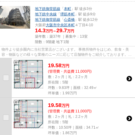
地下鉄御堂筋線
「
本町
」駅 徒歩3分
地下鉄中央線
「
堺筋本町
」駅 徒歩9分
地下鉄御堂筋線
「
心斎橋
」駅 徒歩12分
大阪府
大阪市中央区
本町
４丁目4-10
14.3
29.7
万円～
万円
築年数：築37年 ｜募集中：
13室
階数：9階建 地下1階
物件より徒歩圏内に当社営業店がございます。 事務所物件をはじめ、飲食・美
容・物販などの様々な業種のニーズに応じて店舗物件をご紹介しております。
尚、弊社ではおとり広告は一切...
19.58
万
円
(管理費・共益費 11,000円)
敷：2ヶ月｜礼：2.2ヶ月
所在階：5階
坪数：9.83坪｜面積：32.49㎡
坪単価：
1.99
万円
19.58
万
円
(管理費・共益費 11,000円)
敷：2ヶ月｜礼：2.2ヶ月
所在階：5階
坪数：10.50坪｜面積：34.71㎡
坪単価：
1.86
万円