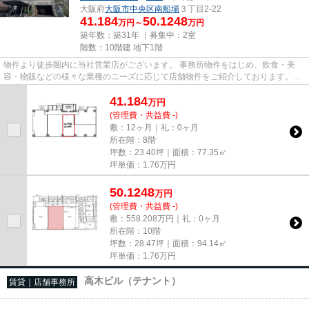
大阪府
大阪市中央区
南船場
３丁目2-22
41.184
50.1248
万円～
万円
築年数：築31年 ｜募集中：
2室
階数：10階建 地下1階
物件より徒歩圏内に当社営業店がございます。 事務所物件をはじめ、飲食・美
容・物販などの様々な業種のニーズに応じて店舗物件をご紹介しております。
尚、弊社ではおとり広告は一切...
41.184
万
円
(管理費・共益費 -)
敷：12ヶ月｜礼：0ヶ月
所在階：8階
坪数：23.40坪｜面積：77.35㎡
坪単価：
1.76
万円
50.1248
万
円
(管理費・共益費 -)
敷：558.208万円｜礼：0ヶ月
所在階：10階
坪数：28.47坪｜面積：94.14㎡
坪単価：
1.76
万円
高木ビル（テナント）
賃貸｜店舗事務所