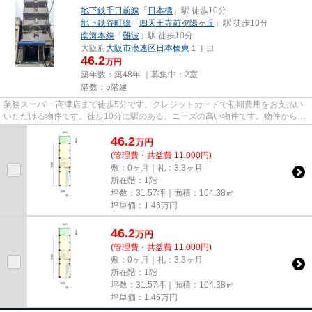
地下鉄千日前線
「
日本橋
」駅 徒歩10分
地下鉄谷町線
「
四天王寺前夕陽ヶ丘
」駅 徒歩10分
南海本線
「
難波
」駅 徒歩10分
大阪府
大阪市浪速区
日本橋東
１丁目
46.2
万円
築年数：築48年 ｜募集中：
2室
階数：5階建
業務スーパー 高津店まで徒歩5分です。クレジットカードで初期費用をお支払い
いただける物件です。徒歩10分に駅のある、ニーズの高い物件です。物件から駐
車場までの距離は200mです。
46.2
万
円
(管理費・共益費 11,000円)
敷：0ヶ月｜礼：3.3ヶ月
所在階：1階
坪数：31.57坪｜面積：104.38㎡
坪単価：
1.46
万円
46.2
万
円
(管理費・共益費 11,000円)
敷：0ヶ月｜礼：3.3ヶ月
所在階：1階
坪数：31.57坪｜面積：104.38㎡
坪単価：
1.46
万円