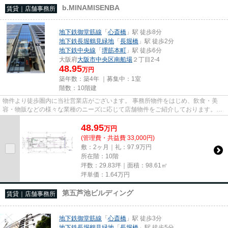
b.MINAMISENBA
賃貸｜店舗事務所
地下鉄御堂筋線
「
心斎橋
」駅 徒歩8分
地下鉄長堀鶴見緑地
「
長堀橋
」駅 徒歩2分
地下鉄中央線
「
堺筋本町
」駅 徒歩6分
大阪府
大阪市中央区
南船場
２丁目2-4
48.95
万円
築年数：築4年 ｜募集中：
1室
階数：10階建
物件より徒歩圏内に当社営業店がございます。 事務所物件をはじめ、飲食・美
容・物販などの様々な業種のニーズに応じて店舗物件をご紹介しております。
尚、弊社ではおとり広告は一切...
48.95
万
円
(管理費・共益費 33,000円)
敷：2ヶ月｜礼：97.9万円
所在階：10階
坪数：29.83坪｜面積：98.61㎡
坪単価：
1.64
万円
第五芦池ビルディング
賃貸｜店舗事務所
地下鉄御堂筋線
「
心斎橋
」駅 徒歩3分
地下鉄長堀鶴見緑地
「
長堀橋
」駅 徒歩5分