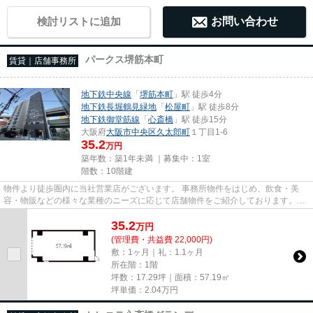
検討リストに追加
お問い合わせ
パークス堺筋本町
賃貸｜店舗事務所
地下鉄中央線
「
堺筋本町
」駅 徒歩4分
地下鉄長堀鶴見緑地
「
松屋町
」駅 徒歩8分
地下鉄御堂筋線
「
心斎橋
」駅 徒歩15分
大阪府
大阪市中央区
久太郎町
１丁目1-6
35.2
万円
築年数：築1年未満 ｜募集中：
1室
階数：10階建
物件より徒歩圏内に当社営業店がございます。 事務所物件をはじめ、飲食・美
容・物販などの様々な業種のニーズに応じて店舗物件をご紹介しております。
尚、弊社ではおとり広告は一切...
35.2
万
円
(管理費・共益費 22,000円)
敷：1ヶ月｜礼：1.1ヶ月
所在階：1階
坪数：17.29坪｜面積：57.19㎡
坪単価：
2.04
万円