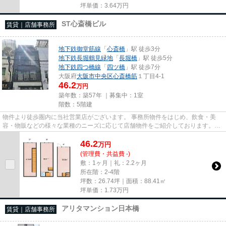
坪単価：
3.64
万円
ST心斎橋ビル
賃貸｜店舗事務所
地下鉄御堂筋線
「
心斎橋
」駅 徒歩3分
地下鉄長堀鶴見緑地
「
長堀橋
」駅 徒歩5分
地下鉄四つ橋線
「
四ツ橋
」駅 徒歩7分
大阪府
大阪市中央区
心斎橋筋
１丁目4-1
46.2
万円
築年数：築57年 ｜募集中：
1室
階数：5階建
物件より徒歩圏内に当社営業店がございます。 事務所物件をはじめ、飲食・美
容・物販などの様々な業種のニーズに応じて店舗物件をご紹介しております。
尚、弊社ではおとり広告は一切...
46.2
万
円
(管理費・共益費 -)
敷：1ヶ月｜礼：2.2ヶ月
所在階：2-4階
坪数：26.74坪｜面積：88.41㎡
坪単価：
1.73
万円
アリタマンション日本橋
賃貸｜店舗事務所