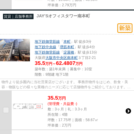
坪単価：
2.79
万円
JAY’Sオフィスタワー南本町
賃貸｜店舗事務所
地下鉄御堂筋線
「
本町
」駅 徒歩3分
地下鉄中央線
「
堺筋本町
」駅 徒歩4分
地下鉄御堂筋線
「
淀屋橋
」駅 徒歩13分
大阪府
大阪市中央区
南本町
３丁目2-21
35.5
62.4807
万円～
万円
築年数：築1年未満 ｜募集中：
10室
階数：9階建 地下1階
物件より徒歩圏内に当社営業店がございます。 事務所物件をはじめ、飲食・美
容・物販などの様々な業種のニーズに応じて店舗物件をご紹介しております。
尚、弊社ではおとり広告は一切...
35.5
万
円
(管理費・共益費 -)
敷：3ヶ月｜礼：3.3ヶ月
所在階：4階
坪数：17.75坪｜面積：58.67㎡
坪単価：
2
万円