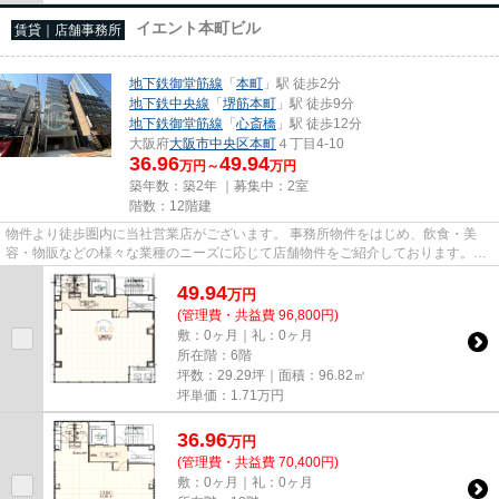
イエント本町ビル
賃貸｜店舗事務所
地下鉄御堂筋線
「
本町
」駅 徒歩2分
地下鉄中央線
「
堺筋本町
」駅 徒歩9分
地下鉄御堂筋線
「
心斎橋
」駅 徒歩12分
大阪府
大阪市中央区
本町
４丁目4-10
36.96
49.94
万円～
万円
築年数：築2年 ｜募集中：
2室
階数：12階建
物件より徒歩圏内に当社営業店がございます。 事務所物件をはじめ、飲食・美
容・物販などの様々な業種のニーズに応じて店舗物件をご紹介しております。
尚、弊社ではおとり広告は一切...
49.94
万
円
(管理費・共益費 96,800円)
敷：0ヶ月｜礼：0ヶ月
所在階：6階
坪数：29.29坪｜面積：96.82㎡
坪単価：
1.71
万円
36.96
万
円
(管理費・共益費 70,400円)
敷：0ヶ月｜礼：0ヶ月