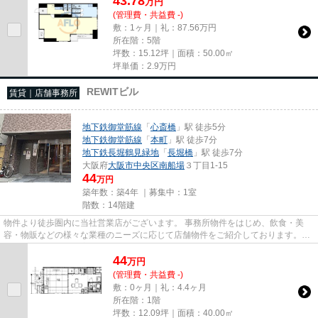
43.78
万
円
(管理費・共益費 -)
敷：1ヶ月｜礼：87.56万円
所在階：5階
坪数：15.12坪｜面積：50.00㎡
坪単価：
2.9
万円
REWITビル
賃貸｜店舗事務所
地下鉄御堂筋線
「
心斎橋
」駅 徒歩5分
地下鉄御堂筋線
「
本町
」駅 徒歩7分
地下鉄長堀鶴見緑地
「
長堀橋
」駅 徒歩7分
大阪府
大阪市中央区
南船場
３丁目1-15
44
万円
築年数：築4年 ｜募集中：
1室
階数：14階建
物件より徒歩圏内に当社営業店がございます。 事務所物件をはじめ、飲食・美
容・物販などの様々な業種のニーズに応じて店舗物件をご紹介しております。
尚、弊社ではおとり広告は一切...
44
万
円
(管理費・共益費 -)
敷：0ヶ月｜礼：4.4ヶ月
所在階：1階
坪数：12.09坪｜面積：40.00㎡