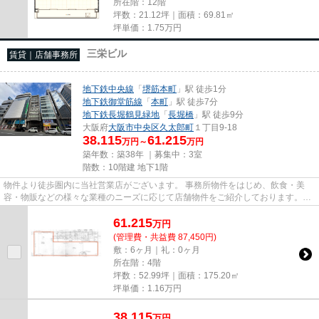
所在階：12階
坪数：21.12坪｜面積：69.81㎡
坪単価：
1.75
万円
三栄ビル
賃貸｜店舗事務所
地下鉄中央線
「
堺筋本町
」駅 徒歩1分
地下鉄御堂筋線
「
本町
」駅 徒歩7分
地下鉄長堀鶴見緑地
「
長堀橋
」駅 徒歩9分
大阪府
大阪市中央区
久太郎町
１丁目9-18
38.115
61.215
万円～
万円
築年数：築38年 ｜募集中：
3室
階数：10階建 地下1階
物件より徒歩圏内に当社営業店がございます。 事務所物件をはじめ、飲食・美
容・物販などの様々な業種のニーズに応じて店舗物件をご紹介しております。
尚、弊社ではおとり広告は一切...
61.215
万
円
(管理費・共益費 87,450円)
敷：6ヶ月｜礼：0ヶ月
所在階：4階
坪数：52.99坪｜面積：175.20㎡
坪単価：
1.16
万円
38.115
万
円