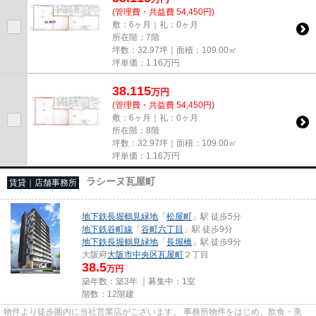
(管理費・共益費 54,450円)
敷：6ヶ月｜礼：0ヶ月
所在階：7階
坪数：32.97坪｜面積：109.00㎡
坪単価：
1.16
万円
38.115
万
円
(管理費・共益費 54,450円)
敷：6ヶ月｜礼：0ヶ月
所在階：8階
坪数：32.97坪｜面積：109.00㎡
坪単価：
1.16
万円
ラシーヌ瓦屋町
賃貸｜店舗事務所
地下鉄長堀鶴見緑地
「
松屋町
」駅 徒歩5分
地下鉄谷町線
「
谷町六丁目
」駅 徒歩9分
地下鉄長堀鶴見緑地
「
長堀橋
」駅 徒歩9分
大阪府
大阪市中央区
瓦屋町
２丁目
38.5
万円
築年数：築3年 ｜募集中：
1室
階数：12階建
物件より徒歩圏内に当社営業店がございます。 事務所物件をはじめ、飲食・美