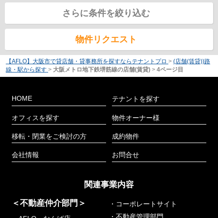
さらに条件を絞り込む
物件リクエスト
【AFLO】大阪市で貸店舗・貸事務所を探すならテナントプロ
>
(店舗(賃貸))路
線・駅から探す
>
大阪メトロ地下鉄堺筋線の店舗(賃貸)
>
4ページ目
HOME
テナントを探す
オフィスを探す
物件オーナー様
移転・閉業をご検討の方
成約物件
会社情報
お問合せ
関連事業内容
＜不動産仲介部門＞
・コーポレートサイト
・不動産管理部門