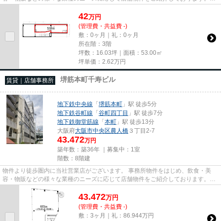
尚、弊社ではおとり広告は一切...
42
万
円
(管理費・共益費 -)
敷：0ヶ月｜礼：0ヶ月
所在階：3階
坪数：16.03坪｜面積：53.00㎡
坪単価：
2.62
万円
堺筋本町千寿ビル
賃貸｜店舗事務所
地下鉄中央線
「
堺筋本町
」駅 徒歩5分
地下鉄谷町線
「
谷町四丁目
」駅 徒歩7分
地下鉄御堂筋線
「
本町
」駅 徒歩13分
大阪府
大阪市中央区
農人橋
３丁目2-7
43.472
万円
築年数：築36年 ｜募集中：
1室
階数：8階建
物件より徒歩圏内に当社営業店がございます。 事務所物件をはじめ、飲食・美
容・物販などの様々な業種のニーズに応じて店舗物件をご紹介しております。
尚、弊社ではおとり広告は一切...
43.472
万
円
(管理費・共益費 -)
敷：3ヶ月｜礼：86.944万円