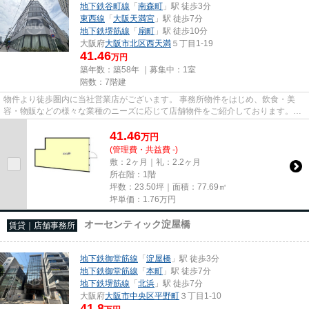
地下鉄谷町線
「
南森町
」駅 徒歩3分
東西線
「
大阪天満宮
」駅 徒歩7分
地下鉄堺筋線
「
扇町
」駅 徒歩10分
大阪府
大阪市北区
西天満
５丁目1-19
41.46
万円
築年数：築58年 ｜募集中：
1室
階数：7階建
物件より徒歩圏内に当社営業店がございます。 事務所物件をはじめ、飲食・美
容・物販などの様々な業種のニーズに応じて店舗物件をご紹介しております。
尚、弊社ではおとり広告は一切...
41.46
万
円
(管理費・共益費 -)
敷：2ヶ月｜礼：2.2ヶ月
所在階：1階
坪数：23.50坪｜面積：77.69㎡
坪単価：
1.76
万円
オーセンティック淀屋橋
賃貸｜店舗事務所
地下鉄御堂筋線
「
淀屋橋
」駅 徒歩3分
地下鉄御堂筋線
「
本町
」駅 徒歩7分
地下鉄堺筋線
「
北浜
」駅 徒歩7分
大阪府
大阪市中央区
平野町
３丁目1-10
41.8