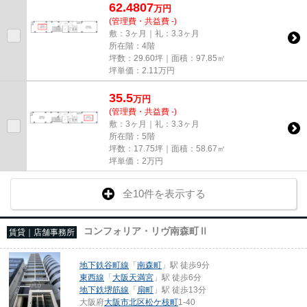
62.4807
万
円
(管理費・共益費 -)
敷：3ヶ月｜礼：3.3ヶ月
所在階：4階
坪数：29.60坪｜面積：97.85㎡
坪単価：
2.11
万円
35.5
万
円
(管理費・共益費 -)
敷：3ヶ月｜礼：3.3ヶ月
所在階：5階
坪数：17.75坪｜面積：58.67㎡
坪単価：
2
万円
全10件を表示する
コンフォリア・リヴ南森町Ⅱ
賃貸｜店舗事務所
地下鉄谷町線
「
南森町
」駅 徒歩9分
東西線
「
大阪天満宮
」駅 徒歩6分
地下鉄堺筋線
「
扇町
」駅 徒歩13分
大阪府
大阪市北区
松ケ枝町
1-40