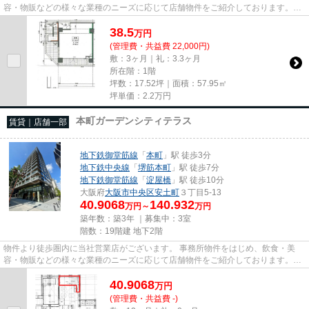
容・物販などの様々な業種のニーズに応じて店舗物件をご紹介しております。
尚、弊社ではおとり広告は一切...
38.5
万
円
(管理費・共益費 22,000円)
敷：3ヶ月｜礼：3.3ヶ月
所在階：1階
坪数：17.52坪｜面積：57.95㎡
坪単価：
2.2
万円
本町ガーデンシティテラス
賃貸｜店舗一部
地下鉄御堂筋線
「
本町
」駅 徒歩3分
地下鉄中央線
「
堺筋本町
」駅 徒歩7分
地下鉄御堂筋線
「
淀屋橋
」駅 徒歩10分
大阪府
大阪市中央区
安土町
３丁目5-13
40.9068
140.932
万円～
万円
築年数：築3年 ｜募集中：
3室
階数：19階建 地下2階
物件より徒歩圏内に当社営業店がございます。 事務所物件をはじめ、飲食・美
容・物販などの様々な業種のニーズに応じて店舗物件をご紹介しております。
尚、弊社ではおとり広告は一切...
40.9068
万
円
(管理費・共益費 -)