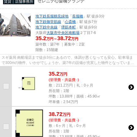
セレニテ心斎橋グランデ
賃貸｜店舗事務所
地下鉄長堀鶴見緑地
「
長堀橋
」駅 徒歩3分
地下鉄御堂筋線
「
心斎橋
」駅 徒歩7分
地下鉄中央線
「
堺筋本町
」駅 徒歩9分
大阪府
大阪市中央区
南船場
２丁目7-6
35.2
38.72
万円～
万円
築年数：築7年 ｜募集中：
2室
階数：15階建
スギ薬局 南船場店まで徒歩3分にあるので、体調が悪くなっても安心。駐車場ま
で300mの物件、いかがでしょうか。築7年の設備が充実した物件となっていま
す。徒歩3分で駅にアクセスでき...
35.2
万
円
(管理費・共益費 -)
敷：211.2万円｜礼：0ヶ月
所在階：1階
坪数：13.88坪｜面積：45.90㎡
坪単価：
2.54
万円
38.72
万
円
(管理費・共益費 -)
敷：6ヶ月｜礼：0ヶ月
所在階：1階
坪数：13.88坪｜面積：45.90㎡