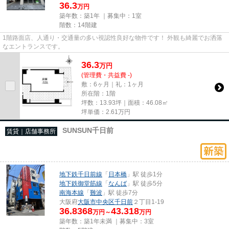
36.3
万円
築年数：築1年 ｜募集中：
1室
階数：14階建
1階路面店、人通り・交通量の多い視認性良好な物件です！ 外観も綺麗でお洒落
なエントランスです。
36.3
万
円
(管理費・共益費 -)
敷：6ヶ月｜礼：1ヶ月
所在階：1階
坪数：13.93坪｜面積：46.08㎡
坪単価：
2.61
万円
SUNSUN千日前
賃貸｜店舗事務所
地下鉄千日前線
「
日本橋
」駅 徒歩1分
地下鉄御堂筋線
「
なんば
」駅 徒歩5分
南海本線
「
難波
」駅 徒歩7分
大阪府
大阪市中央区
千日前
２丁目1-19
36.8368
43.318
万円～
万円
築年数：築1年未満 ｜募集中：
3室