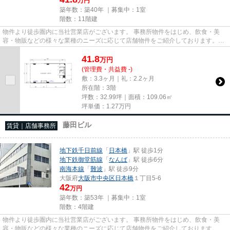
万円
築年数：築40年 ｜募集中：
1室
階数：11階建
物件より徒歩圏内に当社営業店がございます。 事務所物件をはじめ、飲食・美
容・物販などの様々な業種のニーズに応じて店舗物件をご紹介しております。
尚、弊社ではおとり広告は一切...
41.8
万
円
(管理費・共益費 -)
敷：3.3ヶ月｜礼：2.2ヶ月
所在階：3階
坪数：32.99坪｜面積：109.06㎡
坪単価：
1.27
万円
藤田ビル
賃貸｜店舗事務所
地下鉄千日前線
「
日本橋
」駅 徒歩1分
地下鉄御堂筋線
「
なんば
」駅 徒歩6分
南海本線
「
難波
」駅 徒歩9分
大阪府
大阪市中央区
日本橋
１丁目5-6
42
万円
築年数：築53年 ｜募集中：
1室
階数：4階建
物件より徒歩圏内に当社営業店がございます。 事務所物件をはじめ、飲食・美
容・物販などの様々な業種のニーズに応じて店舗物件をご紹介しております。