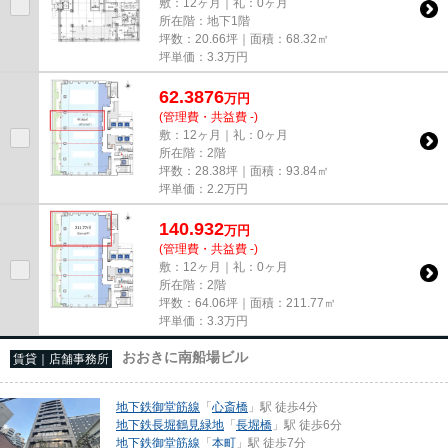
敷：12ヶ月｜礼：0ヶ月
所在階：地下1階
坪数：20.66坪｜面積：68.32㎡
坪単価：
3.3
万円
62.3876
万
円
(管理費・共益費 -)
敷：12ヶ月｜礼：0ヶ月
所在階：2階
坪数：28.38坪｜面積：93.84㎡
坪単価：
2.2
万円
140.932
万
円
(管理費・共益費 -)
敷：12ヶ月｜礼：0ヶ月
所在階：2階
坪数：64.06坪｜面積：211.77㎡
坪単価：
3.3
万円
おおきに南船場ビル
賃貸｜店舗事務所
地下鉄御堂筋線
「
心斎橋
」駅 徒歩4分
地下鉄長堀鶴見緑地
「
長堀橋
」駅 徒歩6分
地下鉄御堂筋線
「
本町
」駅 徒歩7分