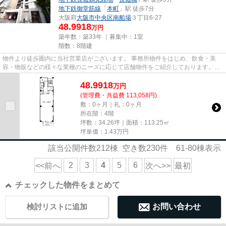
地下鉄御堂筋線
「
本町
」駅 徒歩7分
大阪府
大阪市中央区
南船場
３丁目6-27
48.9918
万円
築年数：築33年 ｜募集中：
1室
階数：8階建
物件より徒歩圏内に当社営業店がございます。 事務所物件をはじめ、飲食・美
容・物販などの様々な業種のニーズに応じて店舗物件をご紹介しております。
尚、弊社ではおとり広告は一切...
48.9918
万
円
(管理費・共益費 113,058円)
敷：0ヶ月｜礼：0ヶ月
所在階：4階
坪数：34.26坪｜面積：113.25㎡
坪単価：
1.43
万円
該当公開件数
212
棟 空き数
230
件
61-80
棟表示
2
3
4
5
6
<<前へ
次へ>>
最初
チェックした物件をまとめて
検討リストに追加
お問い合わせ