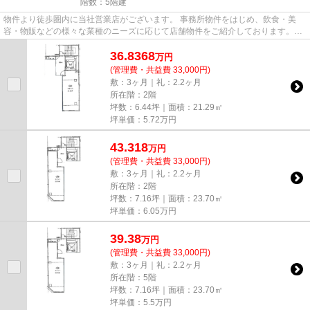
階数：5階建
物件より徒歩圏内に当社営業店がございます。 事務所物件をはじめ、飲食・美
容・物販などの様々な業種のニーズに応じて店舗物件をご紹介しております。
尚、弊社ではおとり広告は一切...
36.8368
万
円
(管理費・共益費 33,000円)
敷：3ヶ月｜礼：2.2ヶ月
所在階：2階
坪数：6.44坪｜面積：21.29㎡
坪単価：
5.72
万円
43.318
万
円
(管理費・共益費 33,000円)
敷：3ヶ月｜礼：2.2ヶ月
所在階：2階
坪数：7.16坪｜面積：23.70㎡
坪単価：
6.05
万円
39.38
万
円
(管理費・共益費 33,000円)
敷：3ヶ月｜礼：2.2ヶ月
所在階：5階
坪数：7.16坪｜面積：23.70㎡
坪単価：
5.5
万円