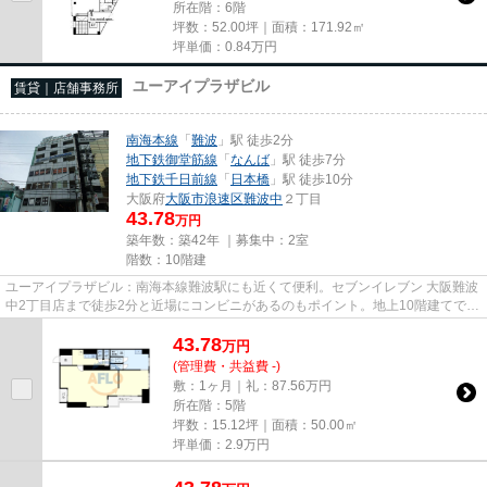
所在階：6階
坪数：52.00坪｜面積：171.92㎡
坪単価：
0.84
万円
ユーアイプラザビル
賃貸｜店舗事務所
南海本線
「
難波
」駅 徒歩2分
地下鉄御堂筋線
「
なんば
」駅 徒歩7分
地下鉄千日前線
「
日本橋
」駅 徒歩10分
大阪府
大阪市浪速区
難波中
２丁目
43.78
万円
築年数：築42年 ｜募集中：
2室
階数：10階建
ユーアイプラザビル：南海本線難波駅にも近くて便利。セブンイレブン 大阪難波
中2丁目店まで徒歩2分と近場にコンビニがあるのもポイント。地上10階建てで景
色も良く、多数のお問い合わ...
43.78
万
円
(管理費・共益費 -)
敷：1ヶ月｜礼：87.56万円
所在階：5階
坪数：15.12坪｜面積：50.00㎡
坪単価：
2.9
万円