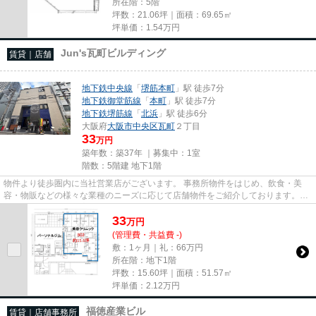
所在階：5階
坪数：21.06坪｜面積：69.65㎡
坪単価：
1.54
万円
Jun's瓦町ビルディング
賃貸｜店舗
地下鉄中央線
「
堺筋本町
」駅 徒歩7分
地下鉄御堂筋線
「
本町
」駅 徒歩7分
地下鉄堺筋線
「
北浜
」駅 徒歩6分
大阪府
大阪市中央区
瓦町
２丁目
33
万円
築年数：築37年 ｜募集中：
1室
階数：5階建 地下1階
物件より徒歩圏内に当社営業店がございます。 事務所物件をはじめ、飲食・美
容・物販などの様々な業種のニーズに応じて店舗物件をご紹介しております。
尚、弊社ではおとり広告は一切...
33
万
円
(管理費・共益費 -)
敷：1ヶ月｜礼：66万円
所在階：地下1階
坪数：15.60坪｜面積：51.57㎡
坪単価：
2.12
万円
福徳産業ビル
賃貸｜店舗事務所