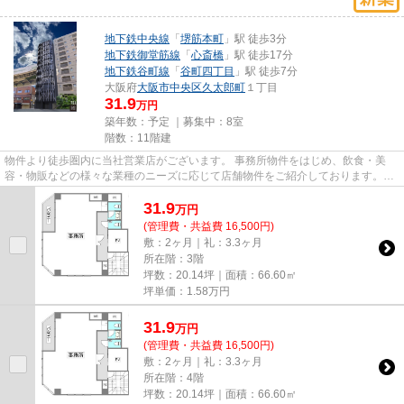
地下鉄中央線
「
堺筋本町
」駅 徒歩3分
地下鉄御堂筋線
「
心斎橋
」駅 徒歩17分
地下鉄谷町線
「
谷町四丁目
」駅 徒歩7分
大阪府
大阪市中央区
久太郎町
１丁目
31.9
万円
築年数：予定 ｜募集中：
8室
階数：11階建
物件より徒歩圏内に当社営業店がございます。 事務所物件をはじめ、飲食・美
容・物販などの様々な業種のニーズに応じて店舗物件をご紹介しております。
尚、弊社ではおとり広告は一切...
31.9
万
円
(管理費・共益費 16,500円)
敷：2ヶ月｜礼：3.3ヶ月
所在階：3階
坪数：20.14坪｜面積：66.60㎡
坪単価：
1.58
万円
31.9
万
円
(管理費・共益費 16,500円)
敷：2ヶ月｜礼：3.3ヶ月
所在階：4階
坪数：20.14坪｜面積：66.60㎡