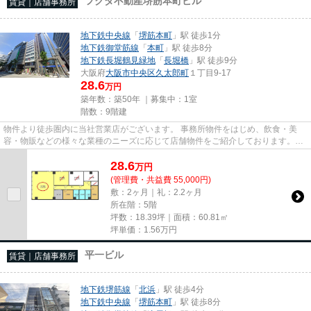
フクダ不動産堺筋本町ビル
賃貸｜店舗事務所
地下鉄中央線
「
堺筋本町
」駅 徒歩1分
地下鉄御堂筋線
「
本町
」駅 徒歩8分
地下鉄長堀鶴見緑地
「
長堀橋
」駅 徒歩9分
大阪府
大阪市中央区
久太郎町
１丁目9-17
28.6
万円
築年数：築50年 ｜募集中：
1室
階数：9階建
物件より徒歩圏内に当社営業店がございます。 事務所物件をはじめ、飲食・美
容・物販などの様々な業種のニーズに応じて店舗物件をご紹介しております。
尚、弊社ではおとり広告は一切...
28.6
万
円
(管理費・共益費 55,000円)
敷：2ヶ月｜礼：2.2ヶ月
所在階：5階
坪数：18.39坪｜面積：60.81㎡
坪単価：
1.56
万円
平一ビル
賃貸｜店舗事務所
地下鉄堺筋線
「
北浜
」駅 徒歩4分
地下鉄中央線
「
堺筋本町
」駅 徒歩8分