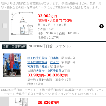
物件より徒歩圏内に当社営業店がございます。 事務所物件をはじめ、飲食・美
容・物販などの様々な業種のニーズに応じて店舗物件をご紹介しております。
尚、弊社ではおとり広告は一切...
33.902
万
円
(管理費・共益費 71,720円)
敷：5ヶ月｜礼：0ヶ月
所在階：5階
坪数：30.82坪｜面積：101.88㎡
坪単価：
1.1
万円
SUNSUN千日前（テナント）
賃貸｜店舗事務所
地下鉄千日前線
「
日本橋
」駅 徒歩2分
地下鉄御堂筋線
「
なんば
」駅 徒歩5分
南海本線
「
難波
」駅 徒歩9分
大阪府
大阪市中央区
千日前
２丁目
33.99
36.8368
万円～
万円
築年数：築1年未満 ｜募集中：
2室
階数：5階建
SUNSUN千日前（テナント）：地下鉄千日前線日本橋駅にも近くて便利。ファミ
リーマート 大昌千日前店まで徒歩2分と近場にコンビニがあるのもポイント。こ
ちらの物件にはエレベーターが...
36.8368
万
円