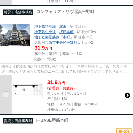
坪単価：
2.11
万円
コンフォリア・リヴ北浜平野町
賃貸｜店舗事務所
地下鉄堺筋線
「
北浜
」駅 徒歩7分
地下鉄中央線
「
堺筋本町
」駅 徒歩10分
地下鉄御堂筋線
「
本町
」駅 徒歩15分
大阪府
大阪市中央区
平野町
１丁目4-2
31.9
万円
築年数：築1年 ｜募集中：
1室
階数：15階建
物件より徒歩圏内に当社営業店がございます。 事務所物件をはじめ、飲食・美
容・物販などの様々な業種のニーズに応じて店舗物件をご紹介しております。
尚、弊社ではおとり広告は一切...
31.9
万
円
(管理費・共益費 -)
敷：6ヶ月｜礼：1.1ヶ月
所在階：1階
坪数：14.21坪｜面積：47.00㎡
坪単価：
2.24
万円
F-BASE堺筋本町
賃貸｜店舗事務所