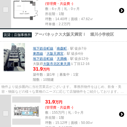
(管理費・共益費 -)
敷：6ヶ月｜礼：0ヶ月
所在階：1階
坪数：14.40坪｜面積：47.62㎡
坪単価：
2.2
万円
アーバネックス大阪天満宮Ⅰ 堀川小学校区
賃貸｜店舗事務所
地下鉄谷町線
「
南森町
」駅 徒歩7分
東西線
「
大阪天満宮
」駅 徒歩4分
地下鉄谷町線
「
天満橋
」駅 徒歩12分
大阪府
大阪市北区
東天満
１丁目12-16
31.9
万円
築年数：築1年 ｜募集中：
1室
階数：10階建
物件より徒歩圏内に当社営業店がございます。 事務所物件をはじめ、飲食・美
容・物販などの様々な業種のニーズに応じて店舗物件をご紹介しております。
尚、弊社ではおとり広告は一切...
31.9
万
円
(管理費・共益費 -)
敷：155万円｜礼：0ヶ月
所在階：1階
坪数：15.12坪｜面積：50.00㎡