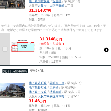
地下鉄御堂筋線
「
淀屋橋
」駅 徒歩10分
大阪府
大阪市中央区
平野町
１丁目
31.3148
万円
築年数：築33年 ｜募集中：
1室
階数：9階建
物件より徒歩圏内に当社営業店がございます。 事務所物件をはじめ、飲食・美
容・物販などの様々な業種のニーズに応じて店舗物件をご紹介しております。
尚、弊社ではおとり広告は一切...
31.3148
万
円
(管理費・共益費 -)
敷：10ヶ月｜礼：0ヶ月
所在階：8階
坪数：25.88坪｜面積：85.55㎡
坪単価：
1.1
万円
秀和ビル
賃貸｜店舗事務所
地下鉄谷町線
「
谷町四丁目
」駅 徒歩1分
地下鉄谷町線
「
天満橋
」駅 徒歩9分
地下鉄中央線
「
堺筋本町
」駅 徒歩12分
大阪府
大阪市中央区
内本町
１丁目2-14
31.46
万円
築年数：築41年 ｜募集中：
1室
階数：10階建