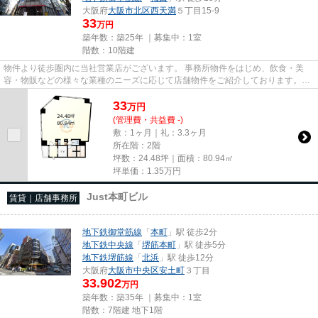
大阪府
大阪市北区
西天満
５丁目15-9
33
万円
築年数：築25年 ｜募集中：
1室
階数：10階建
物件より徒歩圏内に当社営業店がございます。 事務所物件をはじめ、飲食・美
容・物販などの様々な業種のニーズに応じて店舗物件をご紹介しております。
尚、弊社ではおとり広告は一切...
33
万
円
(管理費・共益費 -)
敷：1ヶ月｜礼：3.3ヶ月
所在階：2階
坪数：24.48坪｜面積：80.94㎡
坪単価：
1.35
万円
Just本町ビル
賃貸｜店舗事務所
地下鉄御堂筋線
「
本町
」駅 徒歩2分
地下鉄中央線
「
堺筋本町
」駅 徒歩5分
地下鉄堺筋線
「
北浜
」駅 徒歩12分
大阪府
大阪市中央区
安土町
３丁目
33.902
万円
築年数：築35年 ｜募集中：
1室
階数：7階建 地下1階