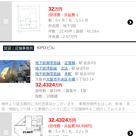
尚、弊社ではおとり広告は一切...
32
万
円
(管理費・共益費 -)
敷：0ヶ月｜礼：1.1ヶ月
所在階：地下1階
坪数：12.45坪｜面積：41.19㎡
坪単価：
2.57
万円
KPOビル
賃貸｜店舗事務所
地下鉄御堂筋線
「
淀屋橋
」駅 徒歩3分
地下鉄堺筋線
「
北浜
」駅 徒歩5分
地下鉄御堂筋線
「
本町
」駅 徒歩10分
大阪府
大阪市中央区
今橋
３丁目2-14
32.4324
万円
築年数：築19年 ｜募集中：
1室
階数：10階建
物件より徒歩圏内に当社営業店がございます。 事務所物件をはじめ、飲食・美
容・物販などの様々な業種のニーズに応じて店舗物件をご紹介しております。
尚、弊社ではおとり広告は一切...
32.4324
万
円
(管理費・共益費 69,498円)
敷：5ヶ月｜礼：2.2ヶ月