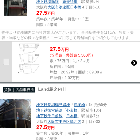
地下鉄堺筋線
「
恵美須町
」駅 徒歩5分
大阪府
大阪市浪速区
日本橋
４丁目6-10
27.5
万円
築年数：築46年 ｜募集中：
1室
階数：5階建
物件より徒歩圏内に当社営業店がございます。 事務所物件をはじめ、飲食・美
容・物販などの様々な業種のニーズに応じて店舗物件をご紹介しております。
尚、弊社ではおとり広告は一切...
27.5
万
円
(管理費・共益費 5,500円)
敷：75万円｜礼：3ヶ月
所在階：4-5階
坪数：26.92坪｜面積：89.00㎡
坪単価：
1.02
万円
Land島之内Ⅱ
賃貸｜店舗事務所
地下鉄長堀鶴見緑地
「
長堀橋
」駅 徒歩5分
地下鉄御堂筋線
「
心斎橋
」駅 徒歩13分
地下鉄千日前線
「
日本橋
」駅 徒歩7分
大阪府
大阪市中央区
島之内
２丁目7-32
27.5
万円
築年数：築36年 ｜募集中：
1室
階数：3階建