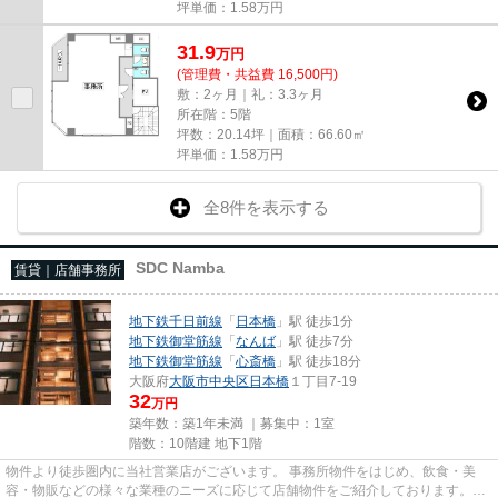
坪単価：
1.58
万円
31.9
万
円
(管理費・共益費 16,500円)
敷：2ヶ月｜礼：3.3ヶ月
所在階：5階
坪数：20.14坪｜面積：66.60㎡
坪単価：
1.58
万円
全8件を表示する
SDC Namba
賃貸｜店舗事務所
地下鉄千日前線
「
日本橋
」駅 徒歩1分
地下鉄御堂筋線
「
なんば
」駅 徒歩7分
地下鉄御堂筋線
「
心斎橋
」駅 徒歩18分
大阪府
大阪市中央区
日本橋
１丁目7-19
32
万円
築年数：築1年未満 ｜募集中：
1室
階数：10階建 地下1階
物件より徒歩圏内に当社営業店がございます。 事務所物件をはじめ、飲食・美
容・物販などの様々な業種のニーズに応じて店舗物件をご紹介しております。