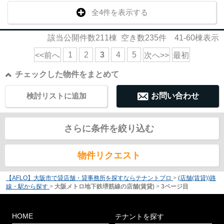
全4件を表示する
該当公開件数
211
棟 空き数
235
件
41-60
棟表示
1
2
3
4
5
<<前へ
次へ>>
最初
チェックした物件をまとめて
検討リストに追加
お問い合わせ
さらに条件を絞り込む
物件リクエスト
【AFLO】大阪市で貸店舗・貸事務所を探すならテナントプロ
>
(店舗(賃貸))路
線・駅から探す
>
大阪メトロ地下鉄堺筋線の店舗(賃貸)
>
3ページ目
HOME
テナントを探す