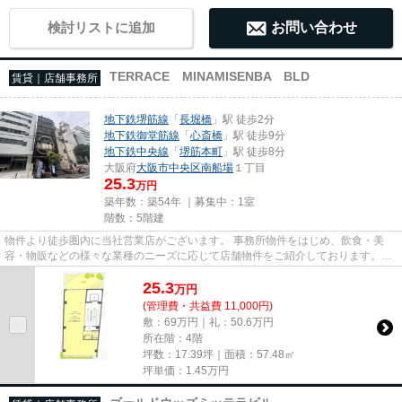
検討リストに追加
お問い合わせ
TERRACE MINAMISENBA BLD
賃貸｜店舗事務所
地下鉄堺筋線
「
長堀橋
」駅 徒歩2分
地下鉄御堂筋線
「
心斎橋
」駅 徒歩9分
地下鉄中央線
「
堺筋本町
」駅 徒歩8分
大阪府
大阪市中央区
南船場
１丁目
25.3
万円
築年数：築54年 ｜募集中：
1室
階数：5階建
物件より徒歩圏内に当社営業店がございます。 事務所物件をはじめ、飲食・美
容・物販などの様々な業種のニーズに応じて店舗物件をご紹介しております。
尚、弊社ではおとり広告は一切...
25.3
万
円
(管理費・共益費 11,000円)
敷：69万円｜礼：50.6万円
所在階：4階
坪数：17.39坪｜面積：57.48㎡
坪単価：
1.45
万円