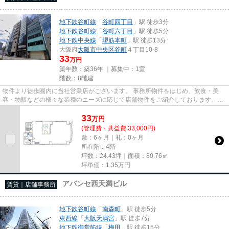
地下鉄谷町線
「
谷町四丁目
」駅 徒歩3分
地下鉄谷町線
「
谷町六丁目
」駅 徒歩5分
地下鉄中央線
「
堺筋本町
」駅 徒歩13分
大阪府
大阪市中央区
谷町
４丁目10-8
33
万円
築年数：築36年 ｜募集中：
1室
階数：8階建
物件より徒歩圏内に当社営業店がございます。 事務所物件をはじめ、飲食・美
容・物販などの様々な業種のニーズに応じて店舗物件をご紹介しております。
尚、弊社ではおとり広告は一切...
33
万
円
(管理費・共益費 33,000円)
敷：6ヶ月｜礼：0ヶ月
所在階：4階
坪数：24.43坪｜面積：80.76㎡
坪単価：
1.35
万円
アバンセ西天満ビル
賃貸｜店舗事務所
地下鉄谷町線
「
南森町
」駅 徒歩5分
東西線
「
大阪天満宮
」駅 徒歩7分
地下鉄御堂筋線
「
梅田
」駅 徒歩15分