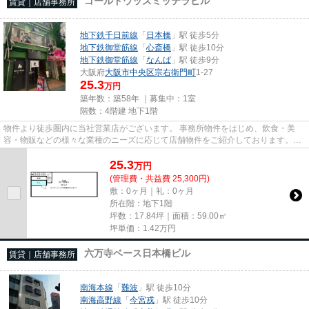
ゴールドウッズミッテラビル
賃貸｜店舗事務所
地下鉄千日前線
「
日本橋
」駅 徒歩5分
地下鉄御堂筋線
「
心斎橋
」駅 徒歩10分
地下鉄御堂筋線
「
なんば
」駅 徒歩9分
大阪府
大阪市中央区
宗右衛門町
1-27
25.3
万円
築年数：築58年 ｜募集中：
1室
階数：4階建 地下1階
物件より徒歩圏内に当社営業店がございます。 事務所物件をはじめ、飲食・美
容・物販などの様々な業種のニーズに応じて店舗物件をご紹介しております。
尚、弊社ではおとり広告は一切...
25.3
万
円
(管理費・共益費 25,300円)
敷：0ヶ月｜礼：0ヶ月
所在階：地下1階
坪数：17.84坪｜面積：59.00㎡
坪単価：
1.42
万円
六万寺ベース日本橋ビル
賃貸｜店舗事務所
南海本線
「
難波
」駅 徒歩10分
南海高野線
「
今宮戎
」駅 徒歩10分