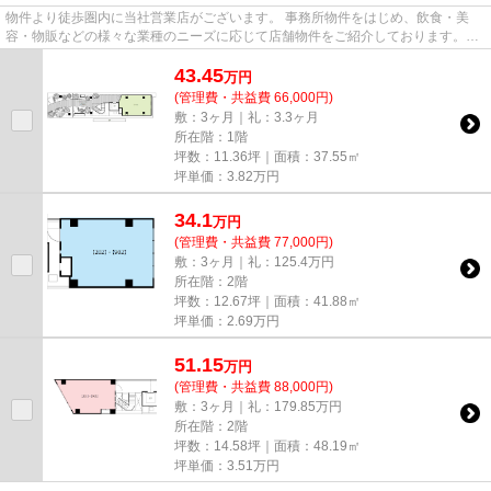
物件より徒歩圏内に当社営業店がございます。 事務所物件をはじめ、飲食・美
容・物販などの様々な業種のニーズに応じて店舗物件をご紹介しております。
尚、弊社ではおとり広告は一切...
43.45
万
円
(管理費・共益費 66,000円)
敷：3ヶ月｜礼：3.3ヶ月
所在階：1階
坪数：11.36坪｜面積：37.55㎡
坪単価：
3.82
万円
34.1
万
円
(管理費・共益費 77,000円)
敷：3ヶ月｜礼：125.4万円
所在階：2階
坪数：12.67坪｜面積：41.88㎡
坪単価：
2.69
万円
51.15
万
円
(管理費・共益費 88,000円)
敷：3ヶ月｜礼：179.85万円
所在階：2階
坪数：14.58坪｜面積：48.19㎡
坪単価：
3.51
万円