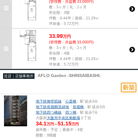
(管理費・共益費 33,000円)
敷：3ヶ月｜礼：2ヶ月
所在階：3階
坪数：6.44坪｜面積：21.29㎡
坪単価：
5.72
万円
33.99
万
円
(管理費・共益費 33,000円)
敷：3ヶ月｜礼：2ヶ月
所在階：4階
坪数：6.44坪｜面積：21.29㎡
坪単価：
5.72
万円
AFLO Garden -SHINSAIBASHI-
賃貸｜店舗事務所
地下鉄御堂筋線
「
心斎橋
」駅 徒歩3分
地下鉄長堀鶴見緑地
「
長堀橋
」駅 徒歩3分
地下鉄四つ橋線
「
四ツ橋
」駅 徒歩7分
大阪府
大阪市中央区
南船場
３丁目
34.1
51.15
万円～
万円
築年数：予定 ｜募集中：
4室
階数：9階建