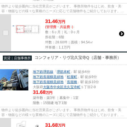
物件より徒歩圏内に当社営業店がございます。 事務所物件をはじめ、飲食・美
容・物販などの様々な業種のニーズに応じて店舗物件をご紹介しております。
尚、弊社ではおとり広告は一切...
31.46
万
円
(管理費・共益費 -)
敷：6ヶ月｜礼：0ヶ月
所在階：6階
坪数：28.60坪｜面積：94.54㎡
坪単価：
1.1
万円
コンフォリア・リヴ北久宝寺Q（店舗・事務所）
賃貸｜店舗事務所
地下鉄堺筋線
「
堺筋本町
」駅 徒歩4分
地下鉄長堀鶴見緑地
「
松屋町
」駅 徒歩9分
地下鉄長堀鶴見緑地
「
長堀橋
」駅 徒歩10分
大阪府
大阪市中央区
北久宝寺町
１丁目2-9
31.68
万円
築年数：築3年 ｜募集中：
1室
階数：15階建 地下1階
物件より徒歩圏内に当社営業店がございます。 事務所物件をはじめ、飲食・美
容・物販などの様々な業種のニーズに応じて店舗物件をご紹介しております。
尚、弊社ではおとり広告は一切...
31.68
万
円