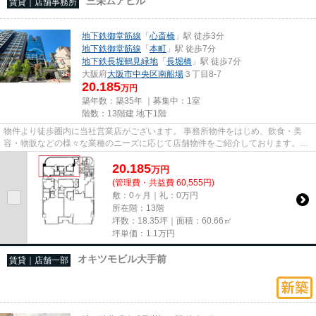
三栄ムアビル
賃貸｜店舗事務所
地下鉄御堂筋線
「
心斎橋
」駅 徒歩3分
地下鉄御堂筋線
「
本町
」駅 徒歩7分
地下鉄長堀鶴見緑地
「
長堀橋
」駅 徒歩7分
大阪府
大阪市中央区
南船場
３丁目8-7
20.185
万円
築年数：築35年 ｜募集中：
1室
階数：13階建 地下1階
物件より徒歩圏内に当社営業店がございます。 事務所物件をはじめ、飲食・美
容・物販などの様々な業種のニーズに応じて店舗物件をご紹介しております。
尚、弊社ではおとり広告は一切...
20.185
万
円
(管理費・共益費 60,555円)
敷：0ヶ月｜礼：0万円
所在階：13階
坪数：18.35坪｜面積：60.66㎡
坪単価：
1.1
万円
オキツモビル大手前
賃貸｜店舗一部