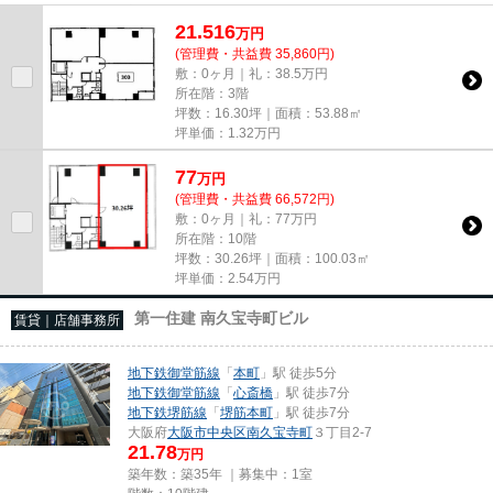
尚、弊社ではおとり広告は一切...
21.516
万
円
(管理費・共益費 35,860円)
敷：0ヶ月｜礼：38.5万円
所在階：3階
坪数：16.30坪｜面積：53.88㎡
坪単価：
1.32
万円
77
万
円
(管理費・共益費 66,572円)
敷：0ヶ月｜礼：77万円
所在階：10階
坪数：30.26坪｜面積：100.03㎡
坪単価：
2.54
万円
第一住建 南久宝寺町ビル
賃貸｜店舗事務所
地下鉄御堂筋線
「
本町
」駅 徒歩5分
地下鉄御堂筋線
「
心斎橋
」駅 徒歩7分
地下鉄堺筋線
「
堺筋本町
」駅 徒歩7分
大阪府
大阪市中央区
南久宝寺町
３丁目2-7
21.78
万円
築年数：築35年 ｜募集中：
1室