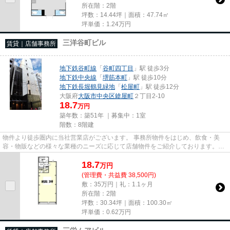
所在階：2階
坪数：14.44坪｜面積：47.74㎡
坪単価：
1.24
万円
三洋谷町ビル
賃貸｜店舗事務所
地下鉄谷町線
「
谷町四丁目
」駅 徒歩3分
地下鉄中央線
「
堺筋本町
」駅 徒歩10分
地下鉄長堀鶴見緑地
「
松屋町
」駅 徒歩12分
大阪府
大阪市中央区
鎗屋町
２丁目2-10
18.7
万円
築年数：築51年 ｜募集中：
1室
階数：8階建
物件より徒歩圏内に当社営業店がございます。 事務所物件をはじめ、飲食・美
容・物販などの様々な業種のニーズに応じて店舗物件をご紹介しております。
尚、弊社ではおとり広告は一切...
18.7
万
円
(管理費・共益費 38,500円)
敷：35万円｜礼：1.1ヶ月
所在階：2階
坪数：30.34坪｜面積：100.30㎡
坪単価：
0.62
万円