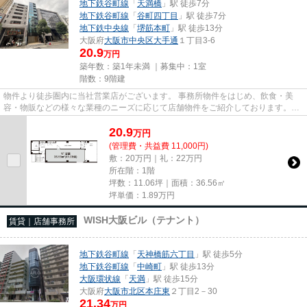
地下鉄谷町線
「
天満橋
」駅 徒歩7分
地下鉄谷町線
「
谷町四丁目
」駅 徒歩7分
地下鉄中央線
「
堺筋本町
」駅 徒歩13分
大阪府
大阪市中央区
大手通
１丁目3-6
20.9
万円
築年数：築1年未満 ｜募集中：
1室
階数：9階建
物件より徒歩圏内に当社営業店がございます。 事務所物件をはじめ、飲食・美
容・物販などの様々な業種のニーズに応じて店舗物件をご紹介しております。
尚、弊社ではおとり広告は一切...
20.9
万
円
(管理費・共益費 11,000円)
敷：20万円｜礼：22万円
所在階：1階
坪数：11.06坪｜面積：36.56㎡
坪単価：
1.89
万円
WISH大阪ビル（テナント）
賃貸｜店舗事務所
地下鉄谷町線
「
天神橋筋六丁目
」駅 徒歩5分
地下鉄谷町線
「
中崎町
」駅 徒歩13分
大阪環状線
「
天満
」駅 徒歩15分
大阪府
大阪市北区
本庄東
２丁目2－30
21.34
万円