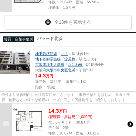
坪数：19.84坪｜面積：65.58㎡
坪単価：
1.5
万円
全13件を表示する
パラード北浜
賃貸｜店舗事務所
地下鉄堺筋線
「
北浜
」駅 徒歩1分
地下鉄御堂筋線
「
淀屋橋
」駅 徒歩3分
京阪電鉄中之島線
「
なにわ橋
」駅 徒歩4分
大阪府
大阪市中央区
北浜
２丁目5-17
14.3
万円
築年数：築22年 ｜募集中：
1室
階数：7階建
物件より徒歩圏内に当社営業店がございます。 事務所物件をはじめ、飲食・美
容・物販などの様々な業種のニーズに応じて店舗物件をご紹介しております。
尚、弊社ではおとり広告は一切...
14.3
万
円
(管理費・共益費 11,000円)
敷：0ヶ月｜礼：30.8万円
所在階：2階
坪数：10.07坪｜面積：33.32㎡