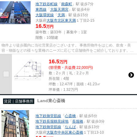
地下鉄谷町線
「
南森町
」駅 徒歩7分
東西線
「
大阪天満宮
」駅 徒歩4分
大阪環状線
「
天満
」駅 徒歩15分
大阪府
大阪市北区
東天満
１丁目2-15
16.5
万円
築年数：築33年 ｜募集中：
1室
階数：10階建
物件より徒歩圏内に当社営業店がございます。 事務所物件をはじめ、飲食・美
容・物販などの様々な業種のニーズに応じて店舗物件をご紹介しております。
尚、弊社ではおとり広告は一切...
16.5
万
円
(管理費・共益費 22,000円)
敷：2ヶ月｜礼：2.2ヶ月
所在階：4階
坪数：12.47坪｜面積：41.23㎡
坪単価：
1.32
万円
Land東心斎橋
賃貸｜店舗事務所
地下鉄御堂筋線
「
心斎橋
」駅 徒歩5分
地下鉄長堀鶴見緑地
「
長堀橋
」駅 徒歩3分
地下鉄御堂筋線
「
なんば
」駅 徒歩13分
大阪府
大阪市中央区
東心斎橋
１丁目13-10