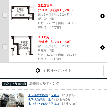
12.1
万
円
(管理費・共益費 11,000円)
敷：2ヶ月｜礼：2.2ヶ月
所在階：2階
坪数：7.25坪｜面積：24.00㎡
坪単価：
1.67
万円
13.2
万
円
(管理費・共益費 11,000円)
敷：2ヶ月｜礼：2.2ヶ月
所在階：2階
坪数：8.05坪｜面積：26.64㎡
坪単価：
1.64
万円
全10件を表示する
道修町ビルディング
賃貸｜店舗事務所
地下鉄御堂筋線
「
淀屋橋
」駅 徒歩3分
地下鉄堺筋線
「
北浜
」駅 徒歩6分
地下鉄四つ橋線
「
肥後橋
」駅 徒歩10分