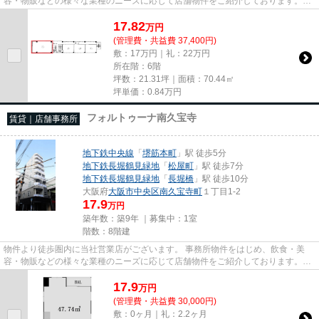
容・物販などの様々な業種のニーズに応じて店舗物件をご紹介しております。
尚、弊社ではおとり広告は一切...
17.82
万
円
(管理費・共益費 37,400円)
敷：17万円｜礼：22万円
所在階：6階
坪数：21.31坪｜面積：70.44㎡
坪単価：
0.84
万円
フォルトゥーナ南久宝寺
賃貸｜店舗事務所
地下鉄中央線
「
堺筋本町
」駅 徒歩5分
地下鉄長堀鶴見緑地
「
松屋町
」駅 徒歩7分
地下鉄長堀鶴見緑地
「
長堀橋
」駅 徒歩10分
大阪府
大阪市中央区
南久宝寺町
１丁目1-2
17.9
万円
築年数：築9年 ｜募集中：
1室
階数：8階建
物件より徒歩圏内に当社営業店がございます。 事務所物件をはじめ、飲食・美
容・物販などの様々な業種のニーズに応じて店舗物件をご紹介しております。
尚、弊社ではおとり広告は一切...
17.9
万
円
(管理費・共益費 30,000円)
敷：0ヶ月｜礼：2.2ヶ月