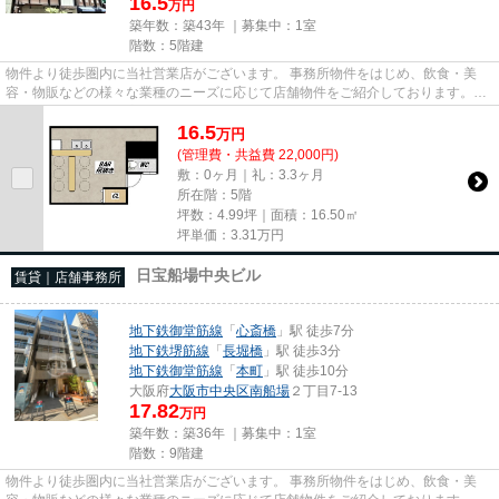
16.5
万円
築年数：築43年 ｜募集中：
1室
階数：5階建
物件より徒歩圏内に当社営業店がございます。 事務所物件をはじめ、飲食・美
容・物販などの様々な業種のニーズに応じて店舗物件をご紹介しております。
尚、弊社ではおとり広告は一切...
16.5
万
円
(管理費・共益費 22,000円)
敷：0ヶ月｜礼：3.3ヶ月
所在階：5階
坪数：4.99坪｜面積：16.50㎡
坪単価：
3.31
万円
日宝船場中央ビル
賃貸｜店舗事務所
地下鉄御堂筋線
「
心斎橋
」駅 徒歩7分
地下鉄堺筋線
「
長堀橋
」駅 徒歩3分
地下鉄御堂筋線
「
本町
」駅 徒歩10分
大阪府
大阪市中央区
南船場
２丁目7-13
17.82
万円
築年数：築36年 ｜募集中：
1室
階数：9階建
物件より徒歩圏内に当社営業店がございます。 事務所物件をはじめ、飲食・美