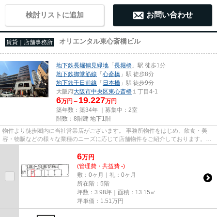
検討リストに追加
お問い合わせ
オリエンタル東心斎橋ビル
賃貸｜店舗事務所
地下鉄長堀鶴見緑地
「
長堀橋
」駅 徒歩1分
地下鉄御堂筋線
「
心斎橋
」駅 徒歩8分
地下鉄千日前線
「
日本橋
」駅 徒歩9分
大阪府
大阪市中央区
東心斎橋
１丁目4-1
6
19.227
万円～
万円
築年数：築34年 ｜募集中：
2室
階数：8階建 地下1階
物件より徒歩圏内に当社営業店がございます。 事務所物件をはじめ、飲食・美
容・物販などの様々な業種のニーズに応じて店舗物件をご紹介しております。
尚、弊社ではおとり広告は一切...
6
万
円
(管理費・共益費 -)
敷：0ヶ月｜礼：0ヶ月
所在階：5階
坪数：3.98坪｜面積：13.15㎡
坪単価：
1.51
万円