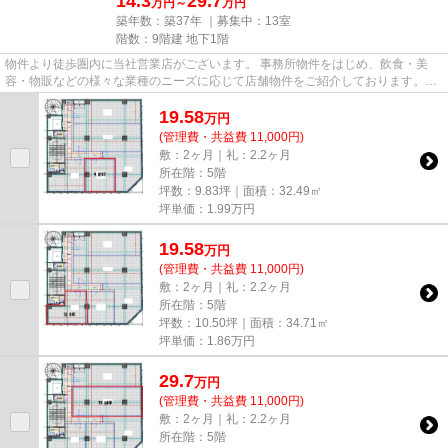
14.3
29.7
万円～
万円
築年数：築37年 ｜募集中：
13室
階数：9階建 地下1階
物件より徒歩圏内に当社営業店がございます。 事務所物件をはじめ、飲食・美
容・物販などの様々な業種のニーズに応じて店舗物件をご紹介しております。
尚、弊社ではおとり広告は一切...
19.58
万
円
(管理費・共益費 11,000円)
敷：2ヶ月｜礼：2.2ヶ月
所在階：5階
坪数：9.83坪｜面積：32.49㎡
坪単価：
1.99
万円
19.58
万
円
(管理費・共益費 11,000円)
敷：2ヶ月｜礼：2.2ヶ月
所在階：5階
坪数：10.50坪｜面積：34.71㎡
坪単価：
1.86
万円
29.7
万
円
(管理費・共益費 11,000円)
敷：2ヶ月｜礼：2.2ヶ月
所在階：5階