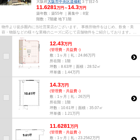
大阪府
大阪市中央区
道修町
３丁目2-5
11.6281
14.3
万円～
万円
築年数：築55年 ｜募集中：
8室
階数：7階建 地下1階
物件より徒歩圏内に当社営業店がございます。 事務所物件をはじめ、飲食・美
容・物販などの様々な業種のニーズに応じて店舗物件をご紹介しております。
尚、弊社ではおとり広告は一切...
12.43
万
円
(管理費・共益費 -)
敷：1ヶ月｜礼：24.86万円
所在階：1階
坪数：8.63坪｜面積：28.52㎡
坪単価：
1.44
万円
14.3
万
円
(管理費・共益費 -)
敷：1ヶ月｜礼：26万円
所在階：1階
坪数：10.61坪｜面積：35.07㎡
坪単価：
1.21
万円
11.6281
万
円
(管理費・共益費 -)
敷：1ヶ月｜礼：23.2562万円