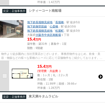
坪単価：
1.42
万円
シティーコート南船場
賃貸｜店舗事務所
地下鉄長堀鶴見緑地
「
長堀橋
」駅 徒歩5分
地下鉄御堂筋線
「
心斎橋
」駅 徒歩10分
地下鉄長堀鶴見緑地
「
松屋町
」駅 徒歩3分
大阪府
大阪市中央区
南船場
１丁目
15.4
万円
築年数：築31年 ｜募集中：
1室
階数：9階建
物件より徒歩圏内に当社営業店がございます。 事務所物件をはじめ、飲食・美
容・物販などの様々な業種のニーズに応じて店舗物件をご紹介しております。
尚、弊社ではおとり広告は一切...
15.4
万
円
(管理費・共益費 -)
敷：1ヶ月｜礼：2.2ヶ月
所在階：1階
坪数：11.99坪｜面積：39.66㎡
坪単価：
1.28
万円
東天満キタムラビル
賃貸｜店舗事務所