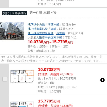
坪単価：
2.54
万円
第一住建 本町ビル
賃貸｜店舗事務所
地下鉄中央線
「
堺筋本町
」駅 徒歩3分
地下鉄御堂筋線
「
本町
」駅 徒歩5分
地下鉄長堀鶴見緑地
「
長堀橋
」駅 徒歩11分
大阪府
大阪市中央区
南本町
２丁目4-11
10.0738
15.7795
万円～
万円
築年数：築52年 ｜募集中：
2室
階数：8階建 地下1階
物件より徒歩圏内に当社営業店がございます。 事務所物件をはじめ、飲食・美
容・物販などの様々な業種のニーズに応じて店舗物件をご紹介しております。
尚、弊社ではおとり広告は一切...
10.0738
万
円
(管理費・共益費 26,510円)
敷：3ヶ月｜礼：10.0738万円
所在階：4階
坪数：9.64坪｜面積：31.86㎡
坪単価：
1.05
万円
15.7795
万
円
(管理費・共益費 41,525円)