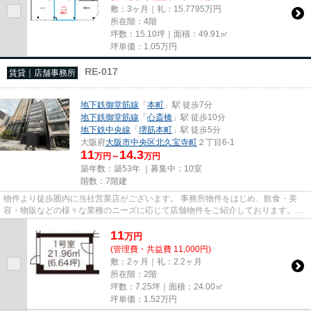
敷：3ヶ月｜礼：15.7795万円
所在階：4階
坪数：15.10坪｜面積：49.91㎡
坪単価：
1.05
万円
RE-017
賃貸｜店舗事務所
地下鉄御堂筋線
「
本町
」駅 徒歩7分
地下鉄御堂筋線
「
心斎橋
」駅 徒歩10分
地下鉄中央線
「
堺筋本町
」駅 徒歩5分
大阪府
大阪市中央区
北久宝寺町
２丁目6-1
11
14.3
万円～
万円
築年数：築53年 ｜募集中：
10室
階数：7階建
物件より徒歩圏内に当社営業店がございます。 事務所物件をはじめ、飲食・美
容・物販などの様々な業種のニーズに応じて店舗物件をご紹介しております。
尚、弊社ではおとり広告は一切...
11
万
円
(管理費・共益費 11,000円)
敷：2ヶ月｜礼：2.2ヶ月
所在階：2階
坪数：7.25坪｜面積：24.00㎡
坪単価：
1.52
万円