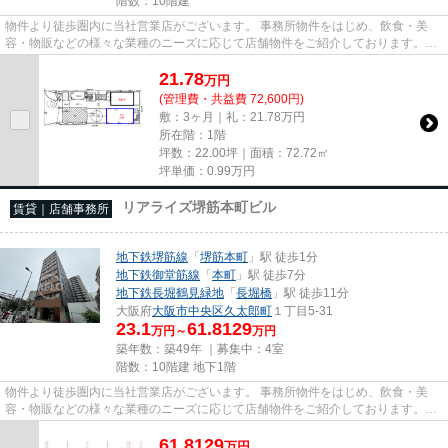
階数：10階建
物件より徒歩圏内に当社営業店がございます。 事務所物件をはじめ、飲食・美
容・物販などの様々な業種のニーズに応じて店舗物件をご紹介しております。
尚、弊社ではおとり広告は一切...
21.78
万
円
(管理費・共益費 72,600円)
敷：3ヶ月｜礼：21.78万円
所在階：1階
坪数：22.00坪｜面積：72.72㎡
坪単価：
0.99
万円
リアライズ堺筋本町ビル
賃貸｜店舗事務所
地下鉄堺筋線
「
堺筋本町
」駅 徒歩1分
地下鉄御堂筋線
「
本町
」駅 徒歩7分
地下鉄長堀鶴見緑地
「
長堀橋
」駅 徒歩11分
大阪府
大阪市中央区
久太郎町
１丁目5-31
23.1
61.8129
万円～
万円
築年数：築49年 ｜募集中：
4室
階数：10階建 地下1階
物件より徒歩圏内に当社営業店がございます。 事務所物件をはじめ、飲食・美
容・物販などの様々な業種のニーズに応じて店舗物件をご紹介しております。
尚、弊社ではおとり広告は一切...
61.8129
万
円