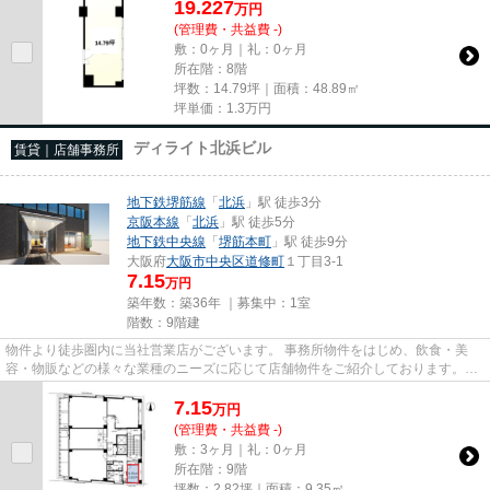
19.227
万
円
(管理費・共益費 -)
敷：0ヶ月｜礼：0ヶ月
所在階：8階
坪数：14.79坪｜面積：48.89㎡
坪単価：
1.3
万円
ディライト北浜ビル
賃貸｜店舗事務所
地下鉄堺筋線
「
北浜
」駅 徒歩3分
京阪本線
「
北浜
」駅 徒歩5分
地下鉄中央線
「
堺筋本町
」駅 徒歩9分
大阪府
大阪市中央区
道修町
１丁目3-1
7.15
万円
築年数：築36年 ｜募集中：
1室
階数：9階建
物件より徒歩圏内に当社営業店がございます。 事務所物件をはじめ、飲食・美
容・物販などの様々な業種のニーズに応じて店舗物件をご紹介しております。
尚、弊社ではおとり広告は一切...
7.15
万
円
(管理費・共益費 -)
敷：3ヶ月｜礼：0ヶ月
所在階：9階
坪数：2.82坪｜面積：9.35㎡