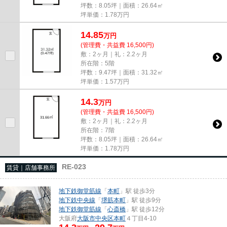
坪数：8.05坪｜面積：26.64㎡
坪単価：
1.78
万円
14.85
万
円
(管理費・共益費 16,500円)
敷：2ヶ月｜礼：2.2ヶ月
所在階：5階
坪数：9.47坪｜面積：31.32㎡
坪単価：
1.57
万円
14.3
万
円
(管理費・共益費 16,500円)
敷：2ヶ月｜礼：2.2ヶ月
所在階：7階
坪数：8.05坪｜面積：26.64㎡
坪単価：
1.78
万円
RE-023
賃貸｜店舗事務所
地下鉄御堂筋線
「
本町
」駅 徒歩3分
地下鉄中央線
「
堺筋本町
」駅 徒歩9分
地下鉄御堂筋線
「
心斎橋
」駅 徒歩12分
大阪府
大阪市中央区
本町
４丁目4-10