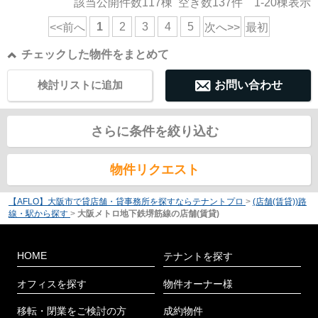
該当公開件数
117
棟 空き数
137
件
1-20
棟表示
1
2
3
4
5
<<前へ
次へ>>
最初
チェックした物件をまとめて
検討リストに追加
お問い合わせ
さらに条件を絞り込む
物件リクエスト
【AFLO】大阪市で貸店舗・貸事務所を探すならテナントプロ
>
(店舗(賃貸))路
線・駅から探す
>
大阪メトロ地下鉄堺筋線の店舗(賃貸)
HOME
テナントを探す
オフィスを探す
物件オーナー様
移転・閉業をご検討の方
成約物件