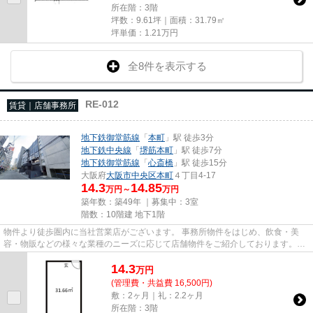
所在階：3階
坪数：9.61坪｜面積：31.79㎡
坪単価：
1.21
万円
全8件を表示する
RE-012
賃貸｜店舗事務所
地下鉄御堂筋線
「
本町
」駅 徒歩3分
地下鉄中央線
「
堺筋本町
」駅 徒歩7分
地下鉄御堂筋線
「
心斎橋
」駅 徒歩15分
大阪府
大阪市中央区
本町
４丁目4-17
14.3
14.85
万円～
万円
築年数：築49年 ｜募集中：
3室
階数：10階建 地下1階
物件より徒歩圏内に当社営業店がございます。 事務所物件をはじめ、飲食・美
容・物販などの様々な業種のニーズに応じて店舗物件をご紹介しております。
尚、弊社ではおとり広告は一切...
14.3
万
円
(管理費・共益費 16,500円)
敷：2ヶ月｜礼：2.2ヶ月
所在階：3階