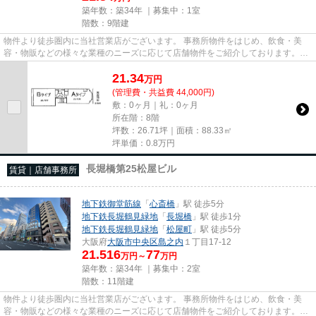
築年数：築34年 ｜募集中：
1室
階数：9階建
物件より徒歩圏内に当社営業店がございます。 事務所物件をはじめ、飲食・美
容・物販などの様々な業種のニーズに応じて店舗物件をご紹介しております。
尚、弊社ではおとり広告は一切...
21.34
万
円
(管理費・共益費 44,000円)
敷：0ヶ月｜礼：0ヶ月
所在階：8階
坪数：26.71坪｜面積：88.33㎡
坪単価：
0.8
万円
長堀橋第25松屋ビル
賃貸｜店舗事務所
地下鉄御堂筋線
「
心斎橋
」駅 徒歩5分
地下鉄長堀鶴見緑地
「
長堀橋
」駅 徒歩1分
地下鉄長堀鶴見緑地
「
松屋町
」駅 徒歩5分
大阪府
大阪市中央区
島之内
１丁目17-12
21.516
77
万円～
万円
築年数：築34年 ｜募集中：
2室
階数：11階建
物件より徒歩圏内に当社営業店がございます。 事務所物件をはじめ、飲食・美
容・物販などの様々な業種のニーズに応じて店舗物件をご紹介しております。