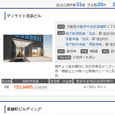
31
20
1-
該当公開件数
棟 空き数
件
ディライト北浜ビル
大阪府
大阪市中央区
道修町
１丁目
住所
交通
地下鉄堺筋線
「
北浜
」駅 徒歩3分
京阪本線
「
北浜
」駅 徒歩5分
地下鉄中央線
「
堺筋本町
」駅 徒
築36年
9階建
鉄
築年
階数
構造
2.82坪 / 9.35㎡
坪数/面積
物件より徒歩圏内に当社営業店がござい
容・物販などの様々な業種のニーズに応
尚、...
敷金/礼金/保証金/償却/敷引
所在階
賃料/坪単価
管理費・共益費
7
万
1,500
円
9階
-
3ヶ月
/
0ヶ月
/
-
/
-
/
-
/
2.54
万円
道修町ビルディング