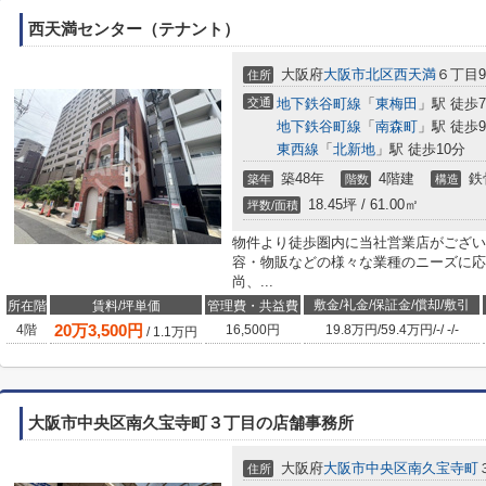
西天満センター（テナント）
大阪府
大阪市北区
西天満
６丁目9-
住所
交通
地下鉄谷町線
「
東梅田
」駅 徒歩
地下鉄谷町線
「
南森町
」駅 徒歩
東西線
「
北新地
」駅 徒歩10分
築48年
4階建
鉄
築年
階数
構造
18.45坪 / 61.00㎡
坪数/面積
物件より徒歩圏内に当社営業店がござい
容・物販などの様々な業種のニーズに応
尚、...
敷金/礼金/保証金/償却/敷引
所在階
賃料/坪単価
管理費・共益費
20
万
3,500
円
4階
16,500円
19.8万円
/
59.4万円
/
-
/
-
/
-
/
1.1
万円
大阪市中央区南久宝寺町３丁目の店舗事務所
大阪府
大阪市中央区
南久宝寺町
住所