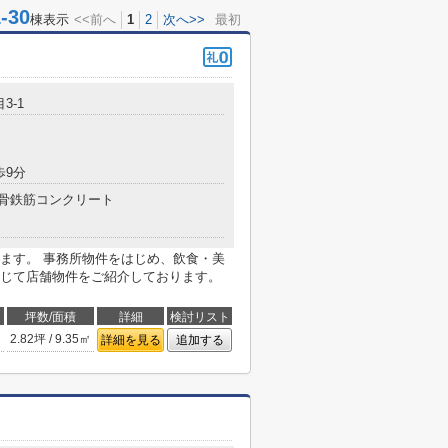
30
棟表示
<<前へ
1
2
次へ>>
最初
3-1
歩9分
骨鉄筋コンクリート
ます。 事務所物件をはじめ、飲食・美
じて店舗物件をご紹介しております。
坪数/面積
詳細
検討リスト
2.82坪 / 9.35㎡
詳細を見る
追加する