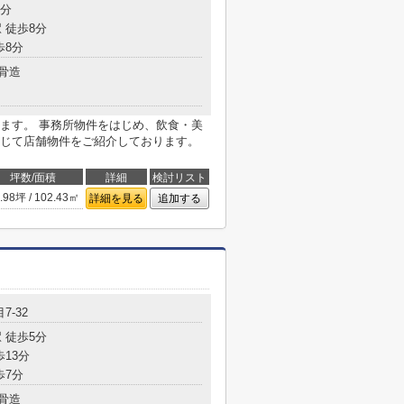
5分
 徒歩8分
歩8分
骨造
ます。 事務所物件をはじめ、飲食・美
じて店舗物件をご紹介しております。
坪数/面積
詳細
検討リスト
.98坪 / 102.43㎡
詳細を見る
追加する
7-32
 徒歩5分
歩13分
歩7分
骨造