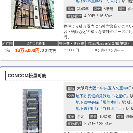
地下鉄御堂筋線
「
なんば
」駅 徒
築43年
5階建
鉄
築年
階数
構造
4.99坪 / 16.50㎡
坪数/面積
物件より徒歩圏内に当社営業店がござい
容・物販などの様々な業種のニーズに応
尚、...
敷金/礼金/保証金/償却/敷引
所在階
賃料/坪単価
管理費・共益費
16
万
5,000
円
5階
22,000円
0ヶ月
/
3.3ヶ月
/
-
/
-
/
-
/
3.31
万円
CONCOM松屋町筋
大阪府
大阪市中央区
内久宝寺町
住所
交通
地下鉄長堀鶴見緑地
「
松屋町
」駅
地下鉄中央線
「
堺筋本町
」駅 徒
地下鉄谷町線
「
谷町四丁目
」駅 
予定
10階建
鉄筋
築年
階数
構造
8.71坪 / 28.81㎡
坪数/面積