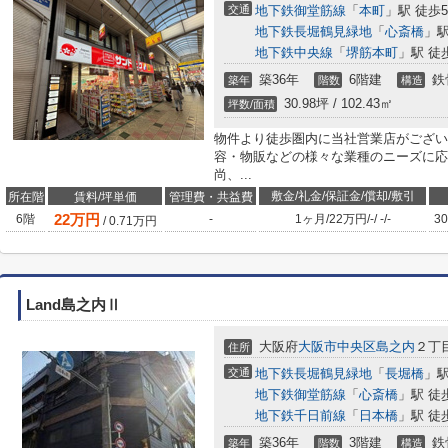
交通
地下鉄御堂筋線
「
本町
」駅 徒歩
地下鉄長堀鶴見緑地
「
心斎橋
」駅
地下鉄中央線
「
堺筋本町
」駅 徒
築36年
6階建
鉄
築年
階数
構造
30.98坪 / 102.43㎡
坪数/面積
物件より徒歩圏内に当社営業店がござい
容・物販などの様々な業種のニーズに応
尚、...
敷金/礼金/保証金/償却/敷引
所在階
賃料/坪単価
管理費・共益費
22
万円
6階
-
1ヶ月
/
22万円
/
-
/
-
/
-
30
/
0.71
万円
Land島之内Ⅱ
大阪府
大阪市中央区
島之内
２丁目
住所
交通
地下鉄長堀鶴見緑地
「
長堀橋
」駅
地下鉄御堂筋線
「
心斎橋
」駅 徒
地下鉄千日前線
「
日本橋
」駅 徒
築36年
3階建
鉄
築年
階数
構造