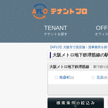
TENANT
OFF
テナントを探す
オフィ
【AFLO】大阪市で貸店舗・貸事務所を
大阪メトロ地下鉄堺筋線の
大阪メトロ地下鉄堺筋線
駅で絞り
南森町
北浜
(1)
(4)