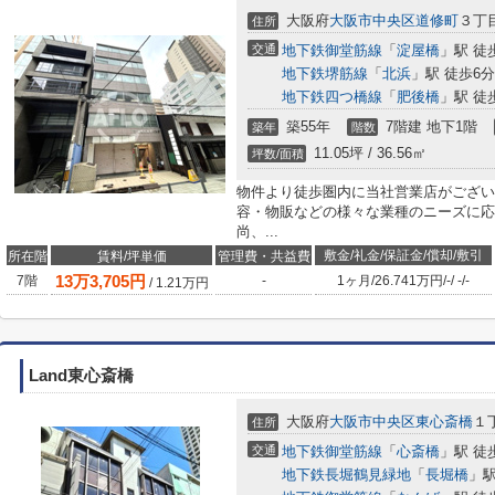
大阪府
大阪市中央区
道修町
３丁目
住所
交通
地下鉄御堂筋線
「
淀屋橋
」駅 徒
地下鉄堺筋線
「
北浜
」駅 徒歩6分
地下鉄四つ橋線
「
肥後橋
」駅 徒
築55年
7階建 地下1階
築年
階数
11.05坪 / 36.56㎡
坪数/面積
物件より徒歩圏内に当社営業店がござい
容・物販などの様々な業種のニーズに応
尚、...
敷金/礼金/保証金/償却/敷引
所在階
賃料/坪単価
管理費・共益費
13
万
3,705
円
7階
-
1ヶ月
/
26.741万円
/
-
/
-
/
-
/
1.21
万円
Land東心斎橋
大阪府
大阪市中央区
東心斎橋
１丁
住所
交通
地下鉄御堂筋線
「
心斎橋
」駅 徒
地下鉄長堀鶴見緑地
「
長堀橋
」駅