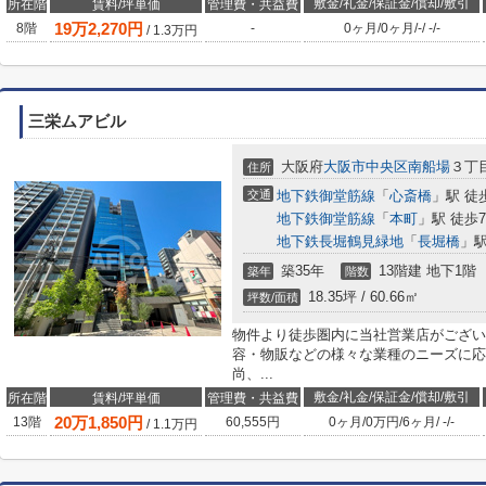
敷金/礼金/保証金/償却/敷引
所在階
賃料/坪単価
管理費・共益費
19
万
2,270
円
8階
-
0ヶ月
/
0ヶ月
/
-
/
-
/
-
/
1.3
万円
三栄ムアビル
大阪府
大阪市中央区
南船場
３丁目
住所
交通
地下鉄御堂筋線
「
心斎橋
」駅 徒
地下鉄御堂筋線
「
本町
」駅 徒歩
地下鉄長堀鶴見緑地
「
長堀橋
」駅
築35年
13階建 地下1階
築年
階数
18.35坪 / 60.66㎡
坪数/面積
物件より徒歩圏内に当社営業店がござい
容・物販などの様々な業種のニーズに応
尚、...
敷金/礼金/保証金/償却/敷引
所在階
賃料/坪単価
管理費・共益費
20
万
1,850
円
13階
60,555円
0ヶ月
/
0万円
/
6ヶ月
/
-
/
-
/
1.1
万円