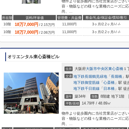
物件より徒歩圏内に当社営業店がござい
容・物販などの様々な業種のニーズに応
尚、...
敷金/礼金/保証金/償却/敷引
所在階
賃料/坪単価
管理費・共益費
18
万
7,000
円
10階
11,000円
3ヶ月
/
2.2ヶ月
/
-
/
-
/
-
/
2.15
万円
18
万
7,000
円
10階
11,000円
3ヶ月
/
2.2ヶ月
/
-
/
-
/
-
/
2.06
万円
オリエンタル東心斎橋ビル
大阪府
大阪市中央区
東心斎橋
１丁
住所
交通
地下鉄長堀鶴見緑地
「
長堀橋
」駅
地下鉄御堂筋線
「
心斎橋
」駅 徒
地下鉄千日前線
「
日本橋
」駅 徒
築34年
8階建 地下1階
築年
階数
14.79坪 / 48.89㎡
坪数/面積
物件より徒歩圏内に当社営業店がござい
容・物販などの様々な業種のニーズに応
尚、...