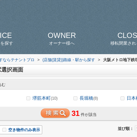
ICE
OWNER
CLO
スを探す
オーナー様へ
移転閉業され
探すならテナントプロ
>
(店舗(賃貸))路線・駅から探す
>
大阪メトロ地下鉄堺
駅選択画面
込む
堺筋本町
長堀橋
日本
(10)
(8)
31
件が該当
並び順：
空き物件のみ表示