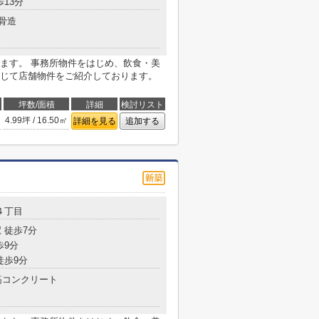
歩13分
骨造
ます。 事務所物件をはじめ、飲食・美
じて店舗物件をご紹介しております。
坪数/面積
詳細
検討リスト
4.99坪 / 16.50㎡
詳細を見る
追加する
４丁目
 徒歩7分
歩9分
徒歩9分
コンクリート