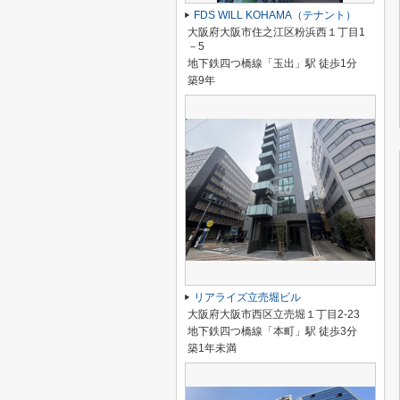
FDS WILL KOHAMA（テナント）
大阪府大阪市住之江区粉浜西１丁目1
－5
地下鉄四つ橋線「玉出」駅 徒歩1分
築9年
リアライズ立売堀ビル
大阪府大阪市西区立売堀１丁目2-23
地下鉄四つ橋線「本町」駅 徒歩3分
築1年未満