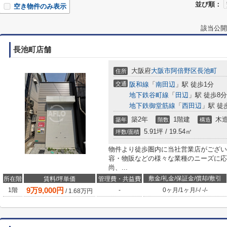
並び順：
空き物件のみ表示
該当公開
長池町店舗
大阪府
大阪市阿倍野区
長池町
住所
交通
阪和線
「
南田辺
」駅 徒歩1分
地下鉄谷町線
「
田辺
」駅 徒歩8分
地下鉄御堂筋線
「
西田辺
」駅 徒
築2年
1階建
木
築年
階数
構造
5.91坪 / 19.54㎡
坪数/面積
物件より徒歩圏内に当社営業店がござい
容・物販などの様々な業種のニーズに応
尚、...
敷金/礼金/保証金/償却/敷引
所在階
賃料/坪単価
管理費・共益費
9
万
9,000
円
1階
-
0ヶ月
/
1ヶ月
/
-
/
-
/
-
/
1.68
万円