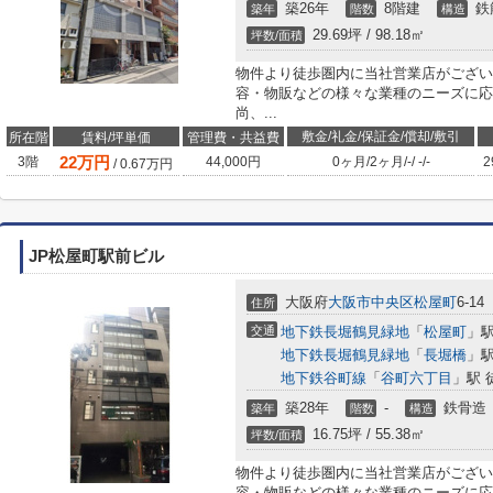
築26年
8階建
鉄
築年
階数
構造
29.69坪 / 98.18㎡
坪数/面積
物件より徒歩圏内に当社営業店がござい
容・物販などの様々な業種のニーズに応
尚、...
敷金/礼金/保証金/償却/敷引
所在階
賃料/坪単価
管理費・共益費
22
万円
3階
44,000円
0ヶ月
/
2ヶ月
/
-
/
-
/
-
2
/
0.67
万円
JP松屋町駅前ビル
大阪府
大阪市中央区
松屋町
6-14
住所
交通
地下鉄長堀鶴見緑地
「
松屋町
」駅
地下鉄長堀鶴見緑地
「
長堀橋
」駅
地下鉄谷町線
「
谷町六丁目
」駅 
築28年
-
鉄骨造
築年
階数
構造
16.75坪 / 55.38㎡
坪数/面積
物件より徒歩圏内に当社営業店がござい
容・物販などの様々な業種のニーズに応