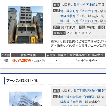
大阪府
大阪市中央区
上町
１丁目
住所
交通
地下鉄谷町線
「
谷町六丁目
」駅 
大阪環状線
「
玉造
」駅 徒歩10分
地下鉄中央線
「
谷町四丁目
」駅 
築1年未満
9階建
築年
階数
構造
26.91坪 / 88.98㎡
坪数/面積
物件より徒歩圏内に当社営業店がござい
容・物販などの様々な業種のニーズに応
尚、...
敷金/礼金/保証金/償却/敷引
所在階
賃料/坪単価
管理費・共益費
49
万
7,297
円
2階
-
0ヶ月
/
3ヶ月
/
-
/
-
/
-
/
1.85
万円
アーバン昭和町ビル
大阪府
大阪市阿倍野区
昭和町
５
住所
交通
地下鉄御堂筋線
「
西田辺
」駅 徒
阪和線
「
南田辺
」駅 徒歩5分