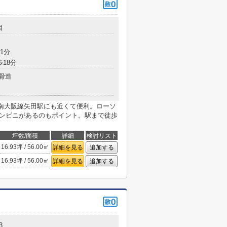
目
1分
歩18分
骨造
鉄南大阪線矢田駅にも近くて便利。ローソ
コンビニがあるのもポイント。駅まで徒歩
坪数/面積
詳細
検討リスト
16.93坪 / 56.00㎡
詳細を見る
追加する
16.93坪 / 56.00㎡
詳細を見る
追加する
3