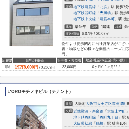
交通
地下鉄堺筋線
「
北浜
」駅 徒歩7分
地下鉄谷町線
「
天満橋
」駅 徒歩
地下鉄中央線
「
堺筋本町
」駅 徒
築45年
4階建
鉄
築年
階数
構造
6.07坪 / 20.07㎡
坪数/面積
物件より徒歩圏内に当社営業店がござい
容・物販などの様々な業種のニーズに応
尚、...
敷金/礼金/保証金/償却/敷引
所在階
賃料/坪単価
管理費・共益費
19
万
8,000
円
1階
22,000円
0ヶ月
/
1.1ヶ月
/
-
/
-
/
-
/
3.26
万円
L'OROモチノキビル（テナント）
大阪府
大阪市天王寺区
東高津町
9
住所
交通
近鉄難波・奈良線
「
大阪上本町
」
地下鉄谷町線
「
谷町九丁目
」駅 
大阪環状線
「
鶴橋
」駅 徒歩10分