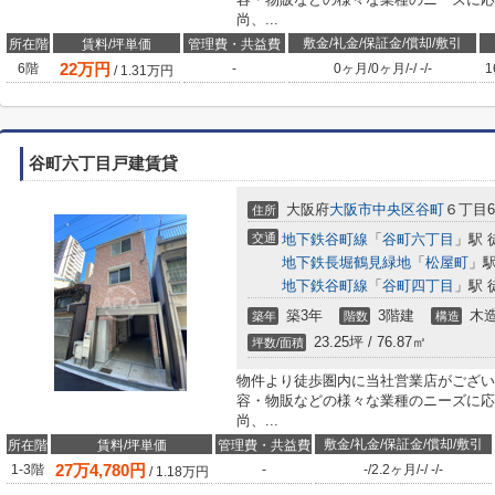
尚、...
敷金/礼金/保証金/償却/敷引
所在階
賃料/坪単価
管理費・共益費
22
万円
6階
-
0ヶ月
/
0ヶ月
/
-
/
-
/
-
1
/
1.31
万円
谷町六丁目戸建賃貸
大阪府
大阪市中央区
谷町
６丁目6-
住所
交通
地下鉄谷町線
「
谷町六丁目
」駅 
地下鉄長堀鶴見緑地
「
松屋町
」駅
地下鉄谷町線
「
谷町四丁目
」駅 
築3年
3階建
木
築年
階数
構造
23.25坪 / 76.87㎡
坪数/面積
物件より徒歩圏内に当社営業店がござい
容・物販などの様々な業種のニーズに応
尚、...
敷金/礼金/保証金/償却/敷引
所在階
賃料/坪単価
管理費・共益費
27
万
4,780
円
1-3階
-
-
/
2.2ヶ月
/
-
/
-
/
-
/
1.18
万円