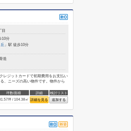
丁目
歩10分
ヶ丘
」駅 徒歩10分
骨造
。クレジットカードで初期費用をお支払い
ある、ニーズの高い物件です。物件から
坪数/面積
詳細
検討リスト
31.57坪 / 104.38㎡
詳細を見る
追加する