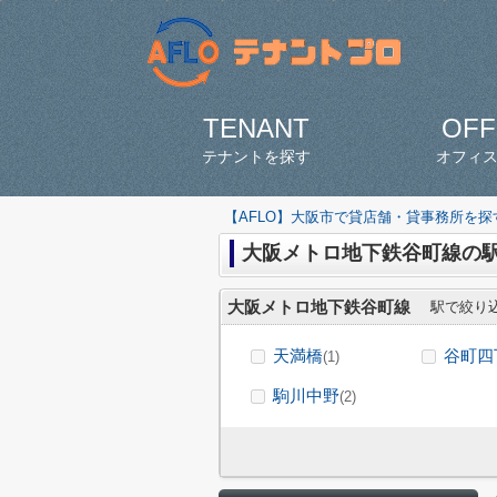
TENANT
OFF
テナントを探す
オフィ
【AFLO】大阪市で貸店舗・貸事務所を
大阪メトロ地下鉄谷町線の
大阪メトロ地下鉄谷町線
駅で絞り
天満橋
谷町四
(1)
駒川中野
(2)