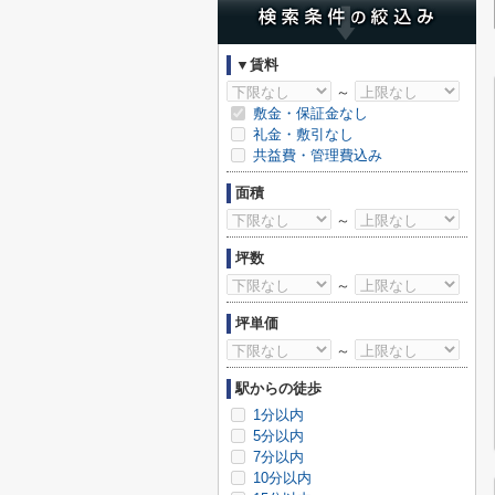
▼賃料
～
敷金・保証金なし
礼金・敷引なし
共益費・管理費込み
面積
～
坪数
～
坪単価
～
駅からの徒歩
1分以内
5分以内
7分以内
10分以内