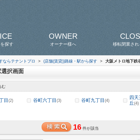
ICE
OWNER
CLO
スを探す
オーナー様へ
移転閉業され
探すならテナントプロ
>
(店舗(賃貸))路線・駅から探す
>
大阪メトロ地下鉄谷
駅選択画面
込む
四天
丁目
谷町六丁目
谷町九丁目
(2)
(3)
(4)
丘
(4)
16
件が該当