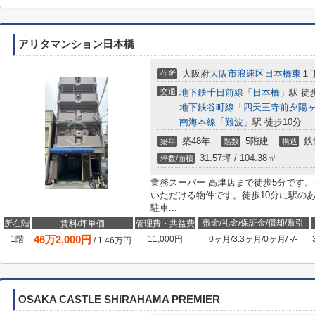
アリタマンション日本橋
大阪府
大阪市浪速区
日本橋東
１
住所
交通
地下鉄千日前線
「
日本橋
」駅 徒
地下鉄谷町線
「
四天王寺前夕陽
南海本線
「
難波
」駅 徒歩10分
築48年
5階建
鉄
築年
階数
構造
31.57坪 / 104.38㎡
坪数/面積
業務スーパー 高津店まで徒歩5分です
いただける物件です。徒歩10分に駅の
駐車...
敷金/礼金/保証金/償却/敷引
所在階
賃料/坪単価
管理費・共益費
46
万
2,000
円
1階
11,000円
0ヶ月
/
3.3ヶ月
/
0ヶ月
/
-
/
-
/
1.46
万円
OSAKA CASTLE SHIRAHAMA PREMIER