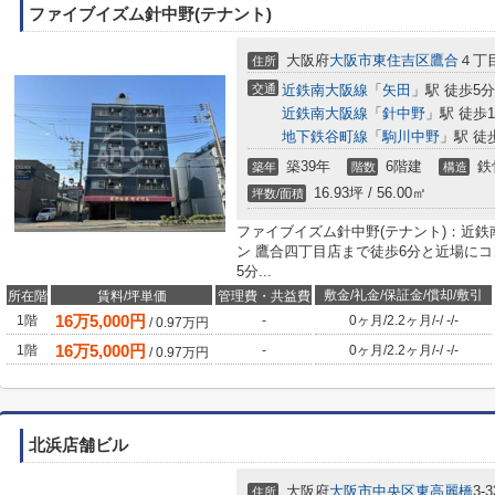
ファイブイズム針中野(テナント)
大阪府
大阪市東住吉区
鷹合
４丁
住所
交通
近鉄南大阪線
「
矢田
」駅 徒歩5分
近鉄南大阪線
「
針中野
」駅 徒歩1
地下鉄谷町線
「
駒川中野
」駅 徒
築39年
6階建
鉄
築年
階数
構造
16.93坪 / 56.00㎡
坪数/面積
ファイブイズム針中野(テナント)：近
ン 鷹合四丁目店まで徒歩6分と近場に
5分...
敷金/礼金/保証金/償却/敷引
所在階
賃料/坪単価
管理費・共益費
16
万
5,000
円
1階
-
0ヶ月
/
2.2ヶ月
/
-
/
-
/
-
/
0.97
万円
16
万
5,000
円
1階
-
0ヶ月
/
2.2ヶ月
/
-
/
-
/
-
/
0.97
万円
北浜店舗ビル
大阪府
大阪市中央区
東高麗橋
3-3
住所