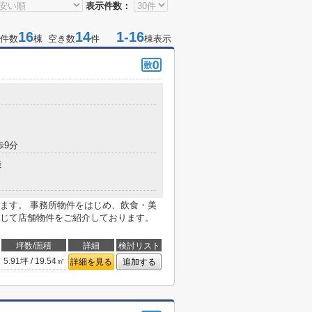
表示件数：
16
14
1-16
件数
棟 空き数
件
棟表示
歩9分
造
ます。 事務所物件をはじめ、飲食・美
じて店舗物件をご紹介しております。
坪数/面積
詳細
検討リスト
5.91坪 / 19.54㎡
詳細を見る
追加する