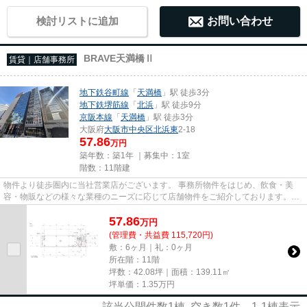
検討リストに追加
お問い合わせ
BRAVE天満橋Ⅱ
賃貸｜店舗事務所
地下鉄谷町線
「
天満橋
」駅 徒歩3分
地下鉄堺筋線
「
北浜
」駅 徒歩9分
京阪本線
「
天満橋
」駅 徒歩3分
大阪府
大阪市中央区
北浜東
2-18
57.86
万円
築年数：築1年 ｜募集中：
1室
階数：11階建
物件より徒歩圏内に当社営業店がございます。 事務所物件をはじめ、飲食・美
容・物販などの様々な業種のニーズに応じて店舗物件をご紹介しております。
尚、弊社ではおとり広告は一切...
57.86
万
円
(管理費・共益費 115,720円)
敷：6ヶ月｜礼：0ヶ月
所在階：11階
坪数：42.08坪｜面積：139.11㎡
坪単価：
1.35
万円
該当公開件数
1
棟 空き数
1
件
1-1
棟表示