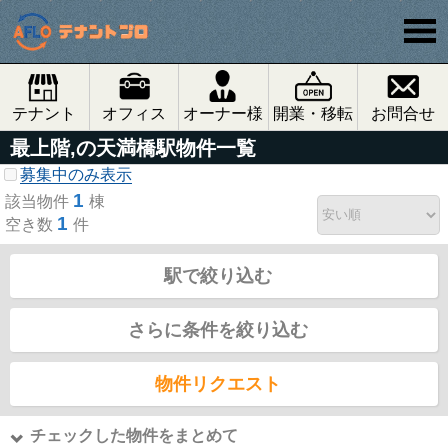
テナント
オフィス
オーナー様
開業・移転
お問合せ
最上階,の天満橋駅物件一覧
募集中のみ表示
1
該当物件
棟
1
空き数
件
駅で絞り込む
さらに条件を絞り込む
物件リクエスト
チェックした物件をまとめて