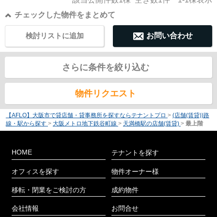
チェックした物件をまとめて
検討リストに追加
お問い合わせ
さらに条件を絞り込む
物件リクエスト
【AFLO】大阪市で貸店舗・貸事務所を探すならテナントプロ
>
(店舗(賃貸))路
線・駅から探す
>
大阪メトロ地下鉄谷町線
>
天満橋駅の店舗(賃貸)
>
最上階
HOME
テナントを探す
オフィスを探す
物件オーナー様
移転・閉業をご検討の方
成約物件
会社情報
お問合せ