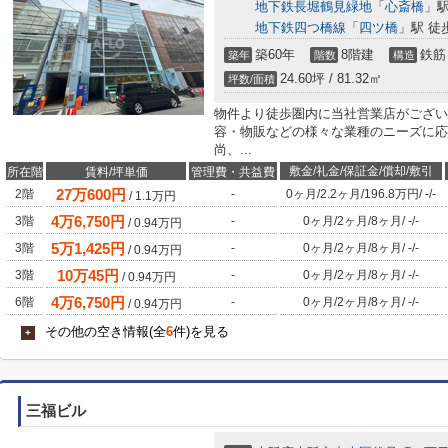
地下鉄長堀鶴見緑地
「
心斎橋
」駅
地下鉄四つ橋線
「
四ツ橋
」駅 徒
築60年
8階建
鉄筋
築年
階数
構造
24.60坪 / 81.32㎡
坪数/面積
物件より徒歩圏内に当社営業店がござい
容・物販などの様々な業種のニーズに応
尚、...
敷金/礼金/保証金/償却/敷引
所在階
賃料/坪単価
管理費・共益費
27
万
600
円
2階
-
0ヶ月
/
2.2ヶ月
/
196.8万円
/
-
/
-
/
1.1
万円
4
万
6,750
円
3階
-
0ヶ月
/
2ヶ月
/
8ヶ月
/
-
/
-
/
0.94
万円
5
万
1,425
円
3階
-
0ヶ月
/
2ヶ月
/
8ヶ月
/
-
/
-
/
0.94
万円
10
万
45
円
3階
-
0ヶ月
/
2ヶ月
/
8ヶ月
/
-
/
-
/
0.94
万円
4
万
6,750
円
6階
-
0ヶ月
/
2ヶ月
/
8ヶ月
/
-
/
-
/
0.94
万円
その他の空き情報(全
6
件)を見る
+
三福ビル