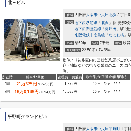
北三ビル
大阪府
大阪市中央区
北浜
２丁目6-
住所
交通
地下鉄堺筋線
「
北浜
」駅 徒歩3分
地下鉄御堂筋線
「
淀屋橋
」駅 徒
京阪電鉄中之島線
「
なにわ橋
」駅
築52年
7階建
鉄骨
築年
階数
構造
22.50坪 / 74.38㎡
坪数/面積
物件より徒歩圏内に当社営業店がござい
容・物販などの様々な業種のニーズに応
尚、...
敷金/礼金/保証金/償却/敷引
所在階
賃料/坪単価
管理費・共益費
21
万
375
円
4階
61,875円
10ヶ月
/
0ヶ月
/
-
/
-
/
-
/
0.94
万円
15
万
6,145
円
7階
45,925円
10ヶ月
/
0ヶ月
/
-
/
-
/
-
/
0.94
万円
平野町グランドビル
大阪府
大阪市中央区
平野町
１丁目7
住所