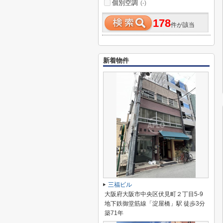
個別空調
(-)
178
件が該当
新着物件
三福ビル
大阪府大阪市中央区伏見町２丁目5-9
地下鉄御堂筋線「淀屋橋」駅 徒歩3分
築71年