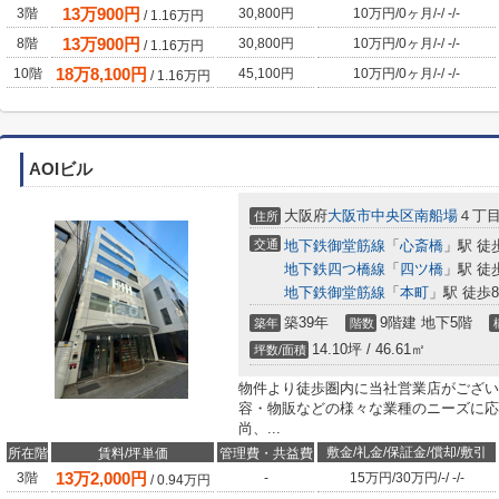
13
万
900
円
3階
30,800円
10万円
/
0ヶ月
/
-
/
-
/
-
/
1.16
万円
13
万
900
円
8階
30,800円
10万円
/
0ヶ月
/
-
/
-
/
-
/
1.16
万円
18
万
8,100
円
10階
45,100円
10万円
/
0ヶ月
/
-
/
-
/
-
/
1.16
万円
AOIビル
大阪府
大阪市中央区
南船場
４丁
住所
交通
地下鉄御堂筋線
「
心斎橋
」駅 徒
地下鉄四つ橋線
「
四ツ橋
」駅 徒
地下鉄御堂筋線
「
本町
」駅 徒歩
築39年
9階建 地下5階
築年
階数
14.10坪 / 46.61㎡
坪数/面積
物件より徒歩圏内に当社営業店がござい
容・物販などの様々な業種のニーズに応
尚、...
敷金/礼金/保証金/償却/敷引
所在階
賃料/坪単価
管理費・共益費
13
万
2,000
円
3階
-
15万円
/
30万円
/
-
/
-
/
-
/
0.94
万円