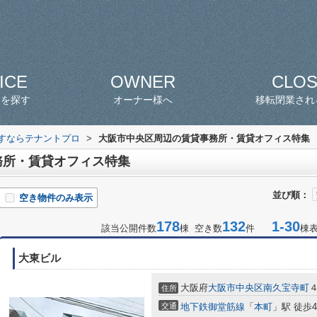
ICE
OWNER
CLO
スを探す
オーナー様へ
移転閉業され
探すならテナントプロ
>
大阪市中央区周辺の賃貸事務所・賃貸オフィス特集
務所・賃貸オフィス特集
並び順：
空き物件のみ表示
178
132
1-30
該当公開件数
棟 空き数
件
棟
大東ビル
大阪府
大阪市中央区
南久宝寺町
４
住所
交通
地下鉄御堂筋線
「
本町
」駅 徒歩