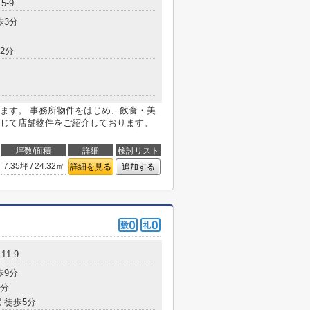
5-9
歩3分
2分
ます。 事務所物件をはじめ、飲食・美
じて店舗物件をご紹介しております。
坪数/面積
詳細
検討リスト
7.35坪 / 24.32㎡
詳細を見る
追加する
1-9
歩9分
2分
 徒歩5分