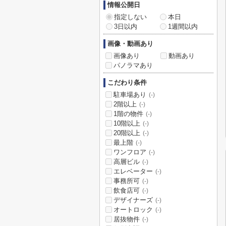
情報公開日
指定しない
本日
3日以内
1週間以内
画像・動画あり
画像あり
動画あり
パノラマあり
こだわり条件
駐車場あり
(-)
2階以上
(-)
1階の物件
(-)
10階以上
(-)
20階以上
(-)
最上階
(-)
ワンフロア
(-)
高層ビル
(-)
エレベーター
(-)
事務所可
(-)
飲食店可
(-)
デザイナーズ
(-)
オートロック
(-)
居抜物件
(-)