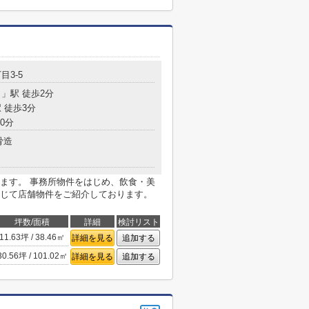
目3-5
目
」駅 徒歩2分
 徒歩3分
0分
骨造
ます。 事務所物件をはじめ、飲食・美
じて店舗物件をご紹介しております。
坪数/面積
詳細
検討リスト
11.63坪 / 38.46㎡
詳細を見る
追加する
30.56坪 / 101.02㎡
詳細を見る
追加する