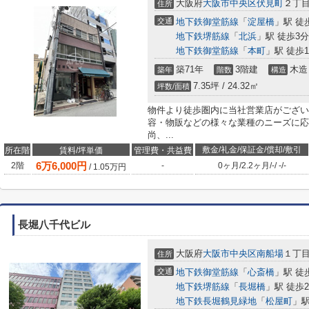
大阪府
大阪市中央区
伏見町
２丁目
住所
交通
地下鉄御堂筋線
「
淀屋橋
」駅 徒
地下鉄堺筋線
「
北浜
」駅 徒歩3分
地下鉄御堂筋線
「
本町
」駅 徒歩1
築71年
3階建
木造
築年
階数
構造
7.35坪 / 24.32㎡
坪数/面積
物件より徒歩圏内に当社営業店がござい
容・物販などの様々な業種のニーズに応
尚、...
敷金/礼金/保証金/償却/敷引
所在階
賃料/坪単価
管理費・共益費
6
万
6,000
円
2階
-
0ヶ月
/
2.2ヶ月
/
-
/
-
/
-
/
1.05
万円
長堀八千代ビル
大阪府
大阪市中央区
南船場
１丁目1
住所
交通
地下鉄御堂筋線
「
心斎橋
」駅 徒
地下鉄堺筋線
「
長堀橋
」駅 徒歩
地下鉄長堀鶴見緑地
「
松屋町
」駅