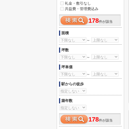
礼金・敷引なし
共益費・管理費込み
178
件が該当
面積
～
坪数
～
坪単価
～
駅からの徒歩
築年数
178
件が該当