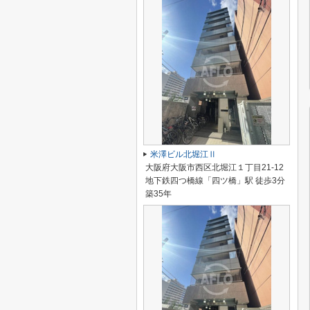
米澤ビル北堀江Ⅱ
大阪府大阪市西区北堀江１丁目21-12
地下鉄四つ橋線「四ツ橋」駅 徒歩3分
築35年