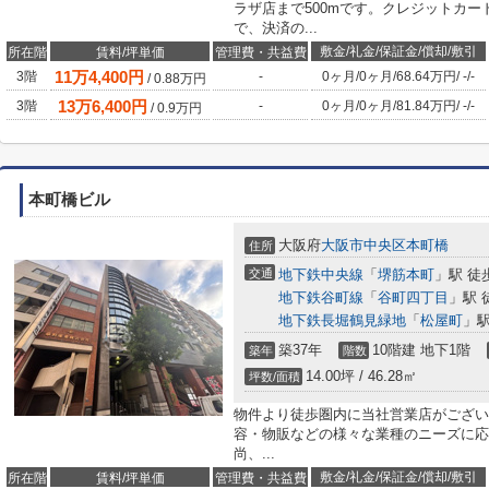
ラザ店まで500mです。クレジットカ
で、決済の...
敷金/礼金/保証金/償却/敷引
所在階
賃料/坪単価
管理費・共益費
11
万
4,400
円
3階
-
0ヶ月
/
0ヶ月
/
68.64万円
/
-
/
-
/
0.88
万円
13
万
6,400
円
3階
-
0ヶ月
/
0ヶ月
/
81.84万円
/
-
/
-
/
0.9
万円
本町橋ビル
大阪府
大阪市中央区
本町橋
住所
交通
地下鉄中央線
「
堺筋本町
」駅 徒
地下鉄谷町線
「
谷町四丁目
」駅 
地下鉄長堀鶴見緑地
「
松屋町
」駅
築37年
10階建 地下1階
築年
階数
14.00坪 / 46.28㎡
坪数/面積
物件より徒歩圏内に当社営業店がござい
容・物販などの様々な業種のニーズに応
尚、...
敷金/礼金/保証金/償却/敷引
所在階
賃料/坪単価
管理費・共益費