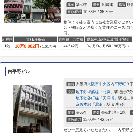
築50年
10階建
鉄
築年
階数
構造
10.68坪 / 35.30㎡
坪数/面積
物件より徒歩圏内に当社営業店がござい
容・物販などの様々な業種のニーズに応
尚、...
敷金/礼金/保証金/償却/敷引
所在階
賃料/坪単価
管理費・共益費
10
万
8,082
円
1階
44,642円
0ヶ月
/
0ヶ月
/
50.196万円
/
-
/
-
/
1.01
万円
内平野ビル
大阪府
大阪市中央区
内平野町
３丁
住所
交通
地下鉄堺筋線
「
北浜
」駅 徒歩7分
地下鉄谷町線
「
天満橋
」駅 徒歩
京阪本線
「
北浜
」駅 徒歩7分
築56年
4階建 地下1階
築年
階数
13.00坪 / 42.97㎡
坪数/面積
ぜひ一度見ていただきたい、「内平野ビル」