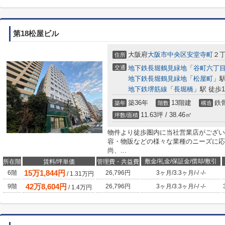
第18松屋ビル
大阪府
大阪市中央区
安堂寺町
２丁
住所
交通
地下鉄長堀鶴見緑地
「
谷町六丁
地下鉄長堀鶴見緑地
「
松屋町
」駅
地下鉄堺筋線
「
長堀橋
」駅 徒歩1
築36年
13階建
鉄
築年
階数
構造
11.63坪 / 38.46㎡
坪数/面積
物件より徒歩圏内に当社営業店がござい
容・物販などの様々な業種のニーズに応
尚、...
敷金/礼金/保証金/償却/敷引
所在階
賃料/坪単価
管理費・共益費
15
万
1,844
円
6階
26,796円
3ヶ月
/
3.3ヶ月
/
-
/
-
/
-
/
1.31
万円
42
万
8,604
円
9階
26,796円
3ヶ月
/
3.3ヶ月
/
-
/
-
/
-
/
1.4
万円