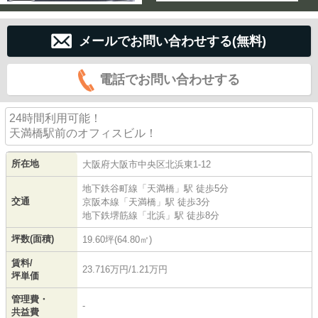
メールでお問い合わせする(無料)
電話でお問い合わせする
24時間利用可能！
天満橋駅前のオフィスビル！
所在地
大阪府
大阪市中央区
北浜東
1-12
地下鉄谷町線
「
天満橋
」駅 徒歩5分
交通
京阪本線
「
天満橋
」駅 徒歩3分
地下鉄堺筋線
「
北浜
」駅 徒歩8分
坪数(面積)
19.60坪(64.80㎡)
賃料/
23.716万円/1.21万円
坪単価
管理費・
-
共益費