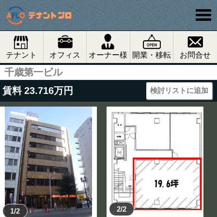
テナント
オフィス
オーナー様
開業・移転
お問合せ
千歳第一ビル
賃料
23.716
万円
検討リストに追加
2/2
1/2