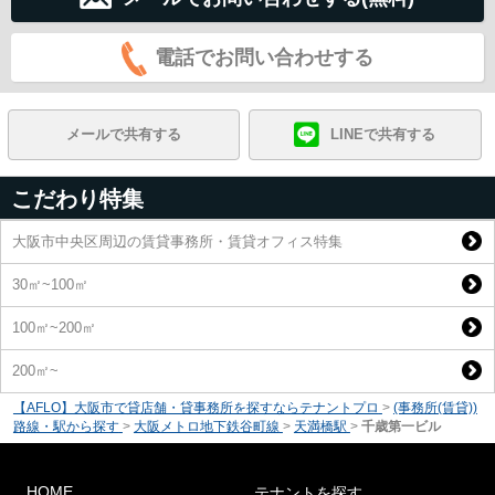
電話でお問い合わせする
メールで共有する
LINEで共有する
こだわり特集
大阪市中央区周辺の賃貸事務所・賃貸オフィス特集
30㎡~100㎡
100㎡~200㎡
200㎡~
【AFLO】大阪市で貸店舗・貸事務所を探すならテナントプロ
>
(事務所(賃貸))
路線・駅から探す
>
大阪メトロ地下鉄谷町線
>
天満橋駅
>
千歳第一ビル
HOME
テナントを探す