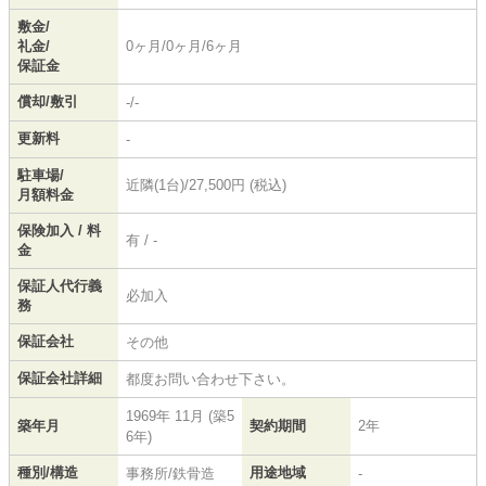
敷金/
礼金/
0ヶ月/0ヶ月/6ヶ月
保証金
償却/敷引
-/-
更新料
-
駐車場/
近隣(1台)/27,500円 (税込)
月額料金
保険加入 / 料
有 / -
金
保証人代行義
必加入
務
保証会社
その他
保証会社詳細
都度お問い合わせ下さい。
1969年 11月 (築5
築年月
契約期間
2年
6年)
種別/構造
用途地域
事務所/鉄骨造
-