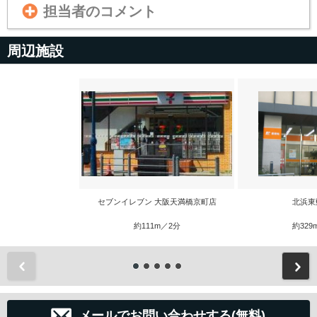
担当者のコメント
周辺施設
セブンイレブン 大阪天満橋京町店
北浜東
約111m／2分
約329
前
メールでお問い合わせする(無料)