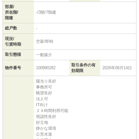
部屋/
所在階/
-/3階/7階建
階建
総戸数
-
現況/
空家/即時
引渡時期
取引態様
一般媒介
取引条件の有
物件番号
100980282
2026年08月14日
効期限
陽当り良好
事務所可
眺望良好
法人可
IT向け
２４時間利用可能
視認性良好
好立地
静かな環境
公営水道