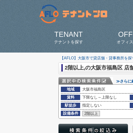
TENANT
OFF
テナントを探す
オフィ
【AFLO】大阪市で貸店舗・貸事務所を
2階以上,の大阪市福島区 店
≫さらに
地域
大阪市福島区
賃料
下限なし～上限なし
駅徒歩
指定しない
設備条件
2階以上