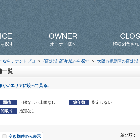
ICE
OWNER
CLO
スを探す
オーナー様へ
移転閉業され
探すならテナントプロ
>
(店舗(賃貸))地域から探す
>
大阪市福島区の店舗(賃
舗一覧
細かいエリアに絞って見る。
面積
下限なし～上限なし
築年数
指定しない
間取り
指定なし
並び順：
空き物件のみ表示