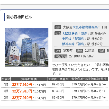
若杉西梅田ビル
大阪府
大阪市福島区
福島
５丁目
住所
交通
大阪環状線
「
福島
」駅 徒歩4分
東西線
「
新福島
」駅 徒歩2分
阪神本線
「
福島
」駅 徒歩2分
築36年
10階建
築年
階数
構造
27.10坪 / 89.59㎡
坪数/面積
ぜひ一度見ていただきたい、「若杉西梅
地郵便局まで徒歩7分と近いです。初期
で、カ...
敷金/礼金/保証金/償却/敷引
所在階
賃料/坪単価
管理費・共益費
32
万
7,910
円
4階
89,430円
379.4万円
/
0ヶ月
/
0ヶ月
/
-
/
-
/
1.54
万円
32
万
7,910
円
4階
89,430円
379.4万円
/
0ヶ月
/
0ヶ月
/
-
/
-
/
1.54
万円
32
万
7,910
円
5階
89,430円
379.4万円
/
0ヶ月
/
0ヶ月
/
-
/
-
/
1.54
万円