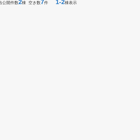
2
7
1-2
当公開件数
棟 空き数
件
棟表示