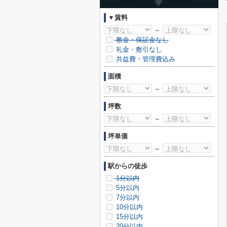
▼賃料
～
敷金・保証金なし
礼金・敷引なし
共益費・管理費込み
面積
～
坪数
～
坪単価
～
駅からの徒歩
1分以内
5分以内
7分以内
10分以内
15分以内
20分以内