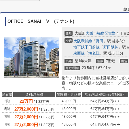
該
OFFICE SANAI Ⅴ (テナント)
大阪府
大阪市福島区
吉野
４丁目29
住所
交通
大阪環状線
「
野田
」駅 徒歩8分
地下鉄千日前線
「
野田阪神
」駅 
東西線
「
海老江
」駅 徒歩11分
築1年未満
7階建
築年
階数
構造
20.54坪 / 67.91㎡
坪数/面積
物件より徒歩圏内に当社営業店がござい
容・物販などの様々な業種のニーズに応
尚、...
敷金/礼金/保証金/償却/敷引
所在階
賃料/坪単価
管理費・共益費
22
万円
2階
48,000円
64万円
/
64万円
/
-
/
-
/
-
/
1.32
万円
27
万
2,000
円
5階
48,000円
64万円
/
64万円
/
-
/
-
/
-
/
1.32
万円
27
万
2,000
円
7階
48,000円
64万円
/
64万円
/
-
/
-
/
-
/
1.32
万円
27
万
2,000
円
7階
48,000円
64万円
/
64万円
/
-
/
-
/
-
/
1.32
万円