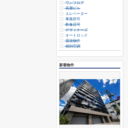
ワンフロア
高層ビル
エレベーター
事務所可
飲食店可
デザイナーズ
オートロック
居抜物件
個別空調
新着物件