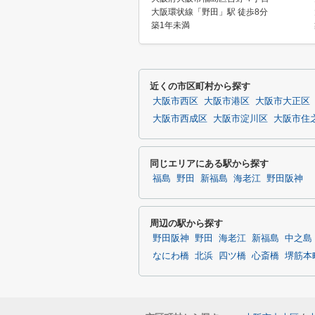
大阪環状線「野田」駅 徒歩8分
築1年未満
近くの市区町村から探す
大阪市西区
大阪市港区
大阪市大正区
大阪市西成区
大阪市淀川区
大阪市住
同じエリアにある駅から探す
福島
野田
新福島
海老江
野田阪神
周辺の駅から探す
野田阪神
野田
海老江
新福島
中之島
なにわ橋
北浜
四ツ橋
心斎橋
堺筋本