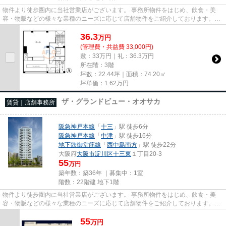
物件より徒歩圏内に当社営業店がございます。 事務所物件をはじめ、飲食・美
容・物販などの様々な業種のニーズに応じて店舗物件をご紹介しております。
尚、弊社ではおとり広告は一切...
36.3
万
円
(管理費・共益費 33,000円)
敷：33万円｜礼：36.3万円
所在階：3階
坪数：22.44坪｜面積：74.20㎡
坪単価：
1.62
万円
ザ・グランドビュー・オオサカ
賃貸｜店舗事務所
阪急神戸本線
「
十三
」駅 徒歩6分
阪急神戸本線
「
中津
」駅 徒歩16分
地下鉄御堂筋線
「
西中島南方
」駅 徒歩22分
大阪府
大阪市淀川区
十三東
１丁目20-3
55
万円
築年数：築36年 ｜募集中：
1室
階数：22階建 地下1階
物件より徒歩圏内に当社営業店がございます。 事務所物件をはじめ、飲食・美
容・物販などの様々な業種のニーズに応じて店舗物件をご紹介しております。
尚、弊社ではおとり広告は一切...
55
万
円