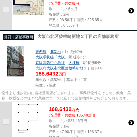
(管理費・共益費 -)
敷：-｜礼：6ヶ月
所在階：2階
坪数：98.56坪｜面積：325.85㎡
坪単価：
0.56
万円
大阪市北区曾根崎新地２丁目の店舗事務所
賃貸｜店舗事務所
東西線
「
北新地
」駅 徒歩2分
大阪環状線
「
大阪
」駅 徒歩6分
京阪電鉄中之島線
「
大江橋
」駅 徒歩9分
大阪府
大阪市北区
曾根崎新地
２丁目1-14
168.6432
万円
築年数：築52年 ｜募集中：
1室
階数：7階建
物件より徒歩圏内に当社営業店がございます。 事務所物件をはじめ、飲食・美
容・物販などの様々な業種のニーズに応じて店舗物件をご紹介しております。
尚、弊社ではおとり広告は一切...
168.6432
万
円
(管理費・共益費 105,402円)
敷：-｜礼：537.46万円
所在階：1階
坪数：47.90坪｜面積：158.37㎡