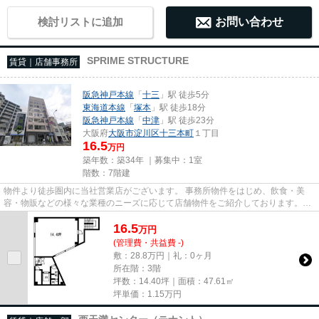
検討リストに追加
お問い合わせ
SPRIME STRUCTURE
賃貸｜店舗事務所
阪急神戸本線
「
十三
」駅 徒歩5分
東海道本線
「
塚本
」駅 徒歩18分
阪急神戸本線
「
中津
」駅 徒歩23分
大阪府
大阪市淀川区
十三本町
１丁目
16.5
万円
築年数：築34年 ｜募集中：
1室
階数：7階建
物件より徒歩圏内に当社営業店がございます。 事務所物件をはじめ、飲食・美
容・物販などの様々な業種のニーズに応じて店舗物件をご紹介しております。
尚、弊社ではおとり広告は一切...
16.5
万
円
(管理費・共益費 -)
敷：28.8万円｜礼：0ヶ月
所在階：3階
坪数：14.40坪｜面積：47.61㎡
坪単価：
1.15
万円