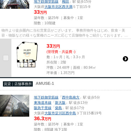
地下鉄御堂筋線
「
梅田
」駅 徒歩15分
大阪府
大阪市北区
西天満
５丁目15-9
33
万円
築年数：築25年 ｜募集中：
1室
階数：10階建
物件より徒歩圏内に当社営業店がございます。 事務所物件をはじめ、飲食・美
容・物販などの様々な業種のニーズに応じて店舗物件をご紹介しております。
尚、弊社ではおとり広告は一切...
33
万
円
(管理費・共益費 -)
敷：1ヶ月｜礼：3.3ヶ月
所在階：2階
坪数：24.48坪｜面積：80.94㎡
坪単価：
1.35
万円
AMUSE-1
賃貸｜店舗事務所
地下鉄御堂筋線
「
西中島南方
」駅 徒歩5分
東海道本線
「
新大阪
」駅 徒歩13分
阪急千里線
「
柴島
」駅 徒歩17分
大阪府
大阪市淀川区
西中島
３丁目15番19号
36.3
万円
築年数：築35年 ｜募集中：
1室
階数：8階建 地下1階