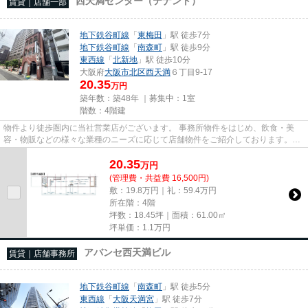
西天満センター（テナント）
賃貸｜店舗一部
地下鉄谷町線
「
東梅田
」駅 徒歩7分
地下鉄谷町線
「
南森町
」駅 徒歩9分
東西線
「
北新地
」駅 徒歩10分
大阪府
大阪市北区
西天満
６丁目9-17
20.35
万円
築年数：築48年 ｜募集中：
1室
階数：4階建
物件より徒歩圏内に当社営業店がございます。 事務所物件をはじめ、飲食・美
容・物販などの様々な業種のニーズに応じて店舗物件をご紹介しております。
尚、弊社ではおとり広告は一切...
20.35
万
円
(管理費・共益費 16,500円)
敷：19.8万円｜礼：59.4万円
所在階：4階
坪数：18.45坪｜面積：61.00㎡
坪単価：
1.1
万円
アバンセ西天満ビル
賃貸｜店舗事務所
地下鉄谷町線
「
南森町
」駅 徒歩5分
東西線
「
大阪天満宮
」駅 徒歩7分