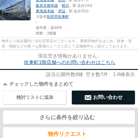
阪急京都本線
「
相川
」駅 徒歩19分
東海道本線
「
岸辺
」駅 徒歩20分
大阪府
吹田市
吹東町
-
築年数：築48年
階数：3階建
物件より徒歩圏内に当社営業店がございます。 事務所物件をはじめ、飲食・美
容・物販などの様々な業種のニーズに応じて店舗物件をご紹介しております。
尚、弊社ではおとり広告は一切...
現在空き情報がありません。
吹東町1階店舗へのお問い合わせはこちら
該当公開件数
8
棟 空き数
7
件
1-8
棟表示
チェックした物件をまとめて
検討リストに追加
お問い合わせ
さらに条件を絞り込む
物件リクエスト