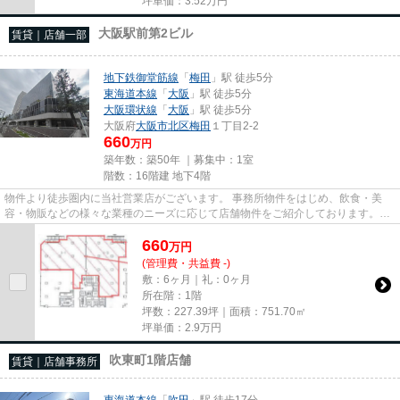
坪単価：
3.52
万円
大阪駅前第2ビル
賃貸｜店舗一部
地下鉄御堂筋線
「
梅田
」駅 徒歩5分
東海道本線
「
大阪
」駅 徒歩5分
大阪環状線
「
大阪
」駅 徒歩5分
大阪府
大阪市北区
梅田
１丁目2-2
660
万円
築年数：築50年 ｜募集中：
1室
階数：16階建 地下4階
物件より徒歩圏内に当社営業店がございます。 事務所物件をはじめ、飲食・美
容・物販などの様々な業種のニーズに応じて店舗物件をご紹介しております。
尚、弊社ではおとり広告は一切...
660
万
円
(管理費・共益費 -)
敷：6ヶ月｜礼：0ヶ月
所在階：1階
坪数：227.39坪｜面積：751.70㎡
坪単価：
2.9
万円
吹東町1階店舗
賃貸｜店舗事務所
東海道本線
「
吹田
」駅 徒歩17分