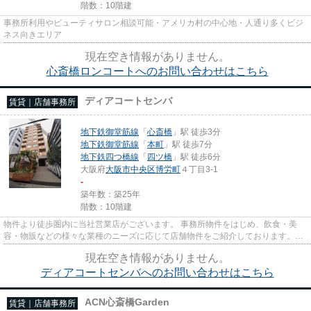
階数：10階建
事務所利用やビューティサロン相談可能・アメリカ村の中心地・人通り多くビジ
ネス向きエリア
現在空き情報がありません。
心斎橋ロンコートへのお問い合わせはこちら
ディアコートセンバ
賃貸｜店舗事務所
地下鉄御堂筋線
「
心斎橋
」駅 徒歩3分
地下鉄御堂筋線
「
本町
」駅 徒歩7分
地下鉄四つ橋線
「
四ツ橋
」駅 徒歩6分
大阪府
大阪市中央区
博労町
４丁目3-1
-
築年数：築25年
階数：10階建
物件より徒歩圏内に当社営業店がございます。 事務所物件をはじめ、飲食・美
容・物販などの様々な業種のニーズに応じて店舗物件をご紹介しております。
尚、弊社ではおとり広告は一切...
現在空き情報がありません。
ディアコートセンバへのお問い合わせはこちら
ACN心斎橋Garden
賃貸｜店舗事務所