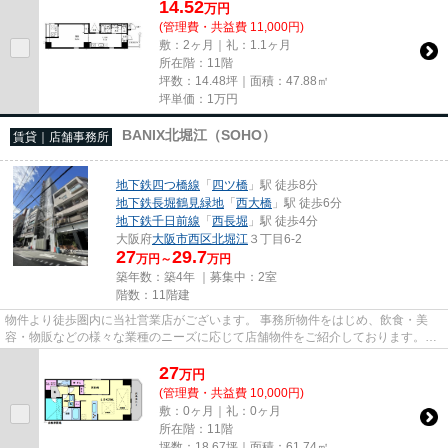
14.52
万
円
(管理費・共益費 11,000円)
敷：2ヶ月｜礼：1.1ヶ月
所在階：11階
坪数：14.48坪｜面積：47.88㎡
坪単価：
1
万円
BANIX北堀江（SOHO）
賃貸｜店舗事務所
地下鉄四つ橋線
「
四ツ橋
」駅 徒歩8分
地下鉄長堀鶴見緑地
「
西大橋
」駅 徒歩6分
地下鉄千日前線
「
西長堀
」駅 徒歩4分
大阪府
大阪市西区
北堀江
３丁目6-2
27
29.7
万円～
万円
築年数：築4年 ｜募集中：
2室
階数：11階建
物件より徒歩圏内に当社営業店がございます。 事務所物件をはじめ、飲食・美
容・物販などの様々な業種のニーズに応じて店舗物件をご紹介しております。
尚、弊社ではおとり広告は一切...
27
万
円
(管理費・共益費 10,000円)
敷：0ヶ月｜礼：0ヶ月
所在階：11階
坪数：18.67坪｜面積：61.74㎡