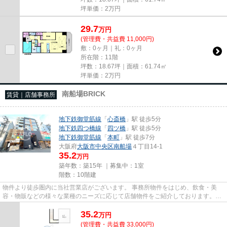
坪単価：
2
万円
29.7
万
円
(管理費・共益費 11,000円)
敷：0ヶ月｜礼：0ヶ月
所在階：11階
坪数：18.67坪｜面積：61.74㎡
坪単価：
2
万円
南船場BRICK
賃貸｜店舗事務所
地下鉄御堂筋線
「
心斎橋
」駅 徒歩5分
地下鉄四つ橋線
「
四ツ橋
」駅 徒歩5分
地下鉄御堂筋線
「
本町
」駅 徒歩7分
大阪府
大阪市中央区
南船場
４丁目14-1
35.2
万円
築年数：築15年 ｜募集中：
1室
階数：10階建
物件より徒歩圏内に当社営業店がございます。 事務所物件をはじめ、飲食・美
容・物販などの様々な業種のニーズに応じて店舗物件をご紹介しております。
尚、弊社ではおとり広告は一切...
35.2
万
円
(管理費・共益費 33,000円)