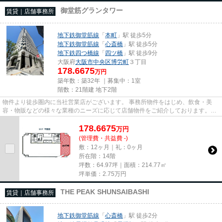
御堂筋グランタワー
賃貸｜店舗事務所
地下鉄御堂筋線
「
本町
」駅 徒歩5分
地下鉄御堂筋線
「
心斎橋
」駅 徒歩5分
地下鉄四つ橋線
「
四ツ橋
」駅 徒歩9分
大阪府
大阪市中央区
博労町
３丁目
178.6675
万円
築年数：築32年 ｜募集中：
1室
階数：21階建 地下2階
物件より徒歩圏内に当社営業店がございます。 事務所物件をはじめ、飲食・美
容・物販などの様々な業種のニーズに応じて店舗物件をご紹介しております。
尚、弊社ではおとり広告は一切...
178.6675
万
円
(管理費・共益費 -)
敷：12ヶ月｜礼：0ヶ月
所在階：14階
坪数：64.97坪｜面積：214.77㎡
坪単価：
2.75
万円
THE PEAK SHUNSAIBASHI
賃貸｜店舗事務所
地下鉄御堂筋線
「
心斎橋
」駅 徒歩2分