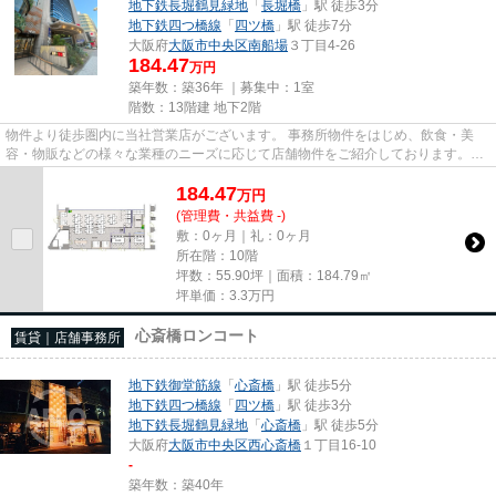
地下鉄長堀鶴見緑地
「
長堀橋
」駅 徒歩3分
地下鉄四つ橋線
「
四ツ橋
」駅 徒歩7分
大阪府
大阪市中央区
南船場
３丁目4-26
184.47
万円
築年数：築36年 ｜募集中：
1室
階数：13階建 地下2階
物件より徒歩圏内に当社営業店がございます。 事務所物件をはじめ、飲食・美
容・物販などの様々な業種のニーズに応じて店舗物件をご紹介しております。
尚、弊社ではおとり広告は一切...
184.47
万
円
(管理費・共益費 -)
敷：0ヶ月｜礼：0ヶ月
所在階：10階
坪数：55.90坪｜面積：184.79㎡
坪単価：
3.3
万円
心斎橋ロンコート
賃貸｜店舗事務所
地下鉄御堂筋線
「
心斎橋
」駅 徒歩5分
地下鉄四つ橋線
「
四ツ橋
」駅 徒歩3分
地下鉄長堀鶴見緑地
「
心斎橋
」駅 徒歩5分
大阪府
大阪市中央区
西心斎橋
１丁目16-10
-
築年数：築40年