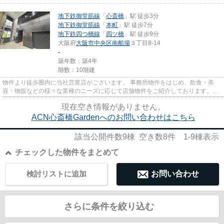
地下鉄御堂筋線
「
心斎橋
」駅 徒歩3分
地下鉄御堂筋線
「
本町
」駅 徒歩7分
地下鉄四つ橋線
「
四ツ橋
」駅 徒歩9分
大阪府
大阪市中央区
南船場
３丁目8-14
-
築年数：築4年
階数：10階建
物件より徒歩圏内に当社営業店がございます。 事務所物件をはじめ、飲食・美
容・物販などの様々な業種のニーズに応じて店舗物件をご紹介しております。
尚、弊社ではおとり広告は一切...
現在空き情報がありません。
ACN心斎橋Gardenへのお問い合わせはこちら
該当公開件数
9
棟 空き数
8
件
1-9
棟表示
チェックした物件をまとめて
検討リストに追加
お問い合わせ
さらに条件を絞り込む