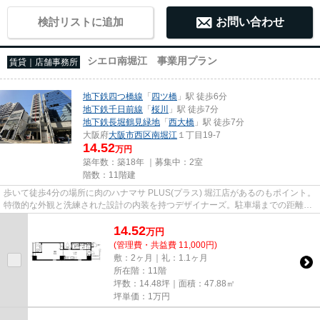
検討リストに追加
お問い合わせ
シエロ南堀江 事業用プラン
賃貸｜店舗事務所
地下鉄四つ橋線
「
四ツ橋
」駅 徒歩6分
地下鉄千日前線
「
桜川
」駅 徒歩7分
地下鉄長堀鶴見緑地
「
西大橋
」駅 徒歩7分
大阪府
大阪市西区
南堀江
１丁目19-7
14.52
万円
築年数：築18年 ｜募集中：
2室
階数：11階建
歩いて徒歩4分の場所に肉のハナマサ PLUS(プラス) 堀江店があるのもポイント。
特徴的な外観と洗練された設計の内装を持つデザイナーズ。駐車場までの距離は
150mです。11階建てで、街並...
14.52
万
円
(管理費・共益費 11,000円)
敷：2ヶ月｜礼：1.1ヶ月
所在階：11階
坪数：14.48坪｜面積：47.88㎡
坪単価：
1
万円