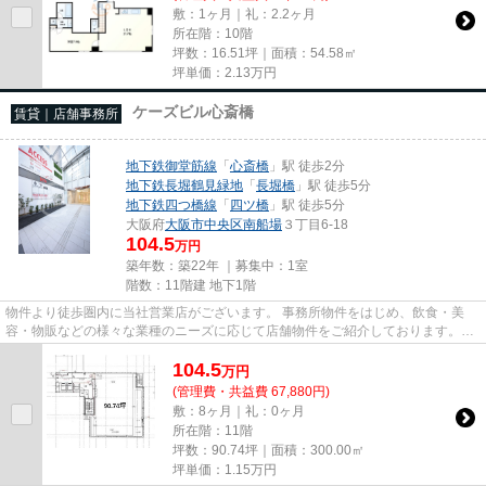
敷：1ヶ月｜礼：2.2ヶ月
所在階：10階
坪数：16.51坪｜面積：54.58㎡
坪単価：
2.13
万円
ケーズビル心斎橋
賃貸｜店舗事務所
地下鉄御堂筋線
「
心斎橋
」駅 徒歩2分
地下鉄長堀鶴見緑地
「
長堀橋
」駅 徒歩5分
地下鉄四つ橋線
「
四ツ橋
」駅 徒歩5分
大阪府
大阪市中央区
南船場
３丁目6-18
104.5
万円
築年数：築22年 ｜募集中：
1室
階数：11階建 地下1階
物件より徒歩圏内に当社営業店がございます。 事務所物件をはじめ、飲食・美
容・物販などの様々な業種のニーズに応じて店舗物件をご紹介しております。
尚、弊社ではおとり広告は一切...
104.5
万
円
(管理費・共益費 67,880円)
敷：8ヶ月｜礼：0ヶ月
所在階：11階
坪数：90.74坪｜面積：300.00㎡
坪単価：
1.15
万円