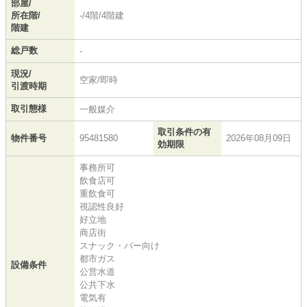
部屋/
所在階/
-/4階/4階建
階建
総戸数
-
現況/
空家/即時
引渡時期
取引態様
一般媒介
取引条件の有
物件番号
95481580
2026年08月09日
効期限
事務所可
飲食店可
重飲食可
視認性良好
好立地
商店街
スナック・バー向け
都市ガス
設備条件
公営水道
公共下水
電気有