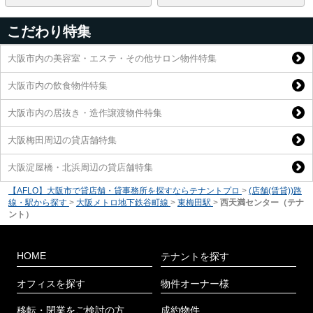
こだわり特集
大阪市内の美容室・エステ・その他サロン物件特集
大阪市内の飲食物件特集
大阪市内の居抜き・造作譲渡物件特集
大阪梅田周辺の貸店舗特集
大阪淀屋橋・北浜周辺の貸店舗特集
【AFLO】大阪市で貸店舗・貸事務所を探すならテナントプロ
>
(店舗(賃貸))路
線・駅から探す
>
大阪メトロ地下鉄谷町線
>
東梅田駅
>
西天満センター（テナ
ント）
HOME
テナントを探す
オフィスを探す
物件オーナー様
移転・閉業をご検討の方
成約物件