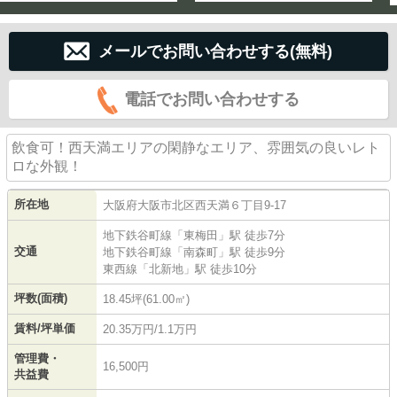
メールでお問い合わせする(無料)
電話でお問い合わせする
飲食可！西天満エリアの閑静なエリア、雰囲気の良いレト
ロな外観！
所在地
大阪府
大阪市北区
西天満
６丁目9-17
地下鉄谷町線
「
東梅田
」駅 徒歩7分
交通
地下鉄谷町線
「
南森町
」駅 徒歩9分
東西線
「
北新地
」駅 徒歩10分
坪数(面積)
18.45坪(61.00㎡)
賃料/坪単価
20.35万円/1.1万円
管理費・
16,500円
共益費