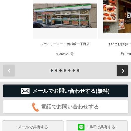
ファミリーマート 曽根崎一丁目店
まいどおおきに
約86m／2分
約196
前
メールでお問い合わせする(無料)
電話でお問い合わせする
メールで共有する
LINEで共有する