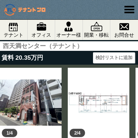
テナント
オフィス
オーナー様
開業・移転
お問合せ
西天満センター（テナント）
賃料
20.35
万円
検討リストに追加
1/4
2/4