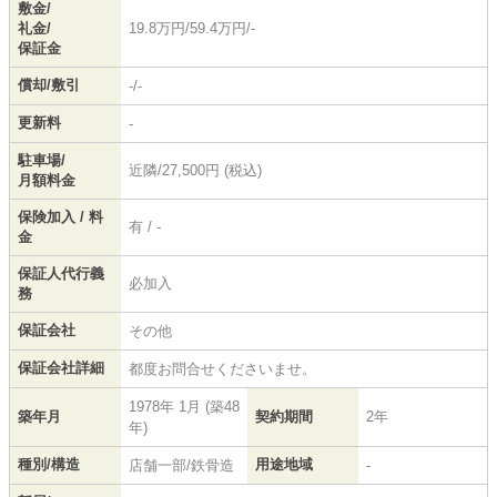
敷金/
礼金/
19.8万円/59.4万円/-
保証金
償却/敷引
-/-
更新料
-
駐車場/
近隣/27,500円 (税込)
月額料金
保険加入 / 料
有 / -
金
保証人代行義
必加入
務
保証会社
その他
保証会社詳細
都度お問合せくださいませ。
1978年 1月 (築48
築年月
契約期間
2年
年)
種別/構造
用途地域
店舗一部/鉄骨造
-