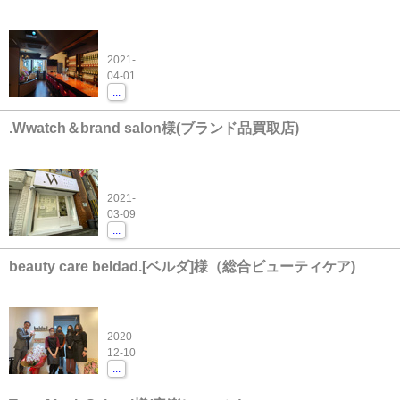
2021-
04-01
...
.Wwatch＆brand salon様(ブランド品買取店)
2021-
03-09
...
beauty care beldad.[ベルダ]様（総合ビューティケア)
2020-
12-10
...