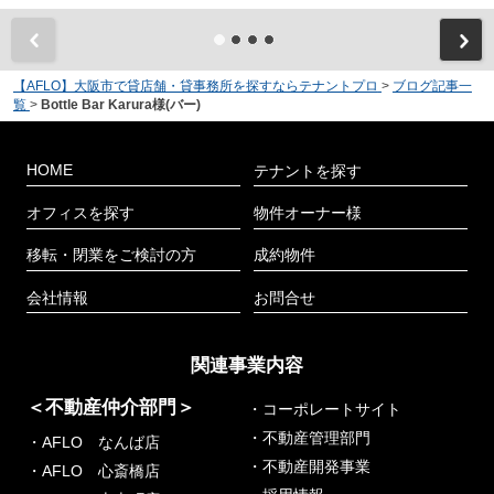
【AFLO】大阪市で貸店舗・貸事務所を探すならテナントプロ
>
ブログ記事一
覧
>
Bottle Bar Karura様(バー)
HOME
テナントを探す
オフィスを探す
物件オーナー様
移転・閉業をご検討の方
成約物件
会社情報
お問合せ
関連事業内容
＜不動産仲介部門＞
・コーポレートサイト
・不動産管理部門
・AFLO なんば店
・不動産開発事業
・AFLO 心斎橋店