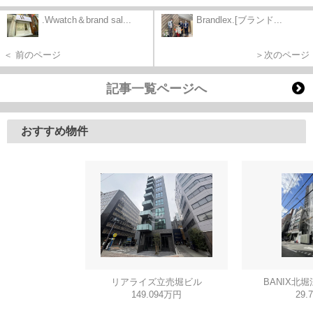
.Wwatch＆brand sal...
Brandlex.[ブランド...
＜ 前のページ
＞次のページ
記事一覧ページへ
おすすめ物件
リアライズ立売堀ビル
BANIX北堀
149.094万円
29.