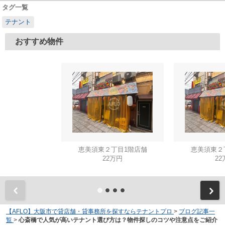
タグ一覧
テナント
おすすめ物件
恵美須東２丁目1階店舗
恵美須東２
22万円
22
【AFLO】大阪市で貸店舗・貸事務所を探すならテナントプロ
>
ブログ記事一
覧
>
心斎橋で人気が高いテナント選び方は？物件探しのコツや注意点をご紹介