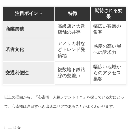
期待される効
注目ポイント
特徴
果
高級店と大衆
幅広い客層の
商業集積
店舗の共存
集客
アメリカ村な
感度の高い層
若者文化
どトレンド発
への訴求力
信地
幅広い地域か
複数地下鉄路
交通利便性
らのアクセス
線の交差点
集客
以上の理由から、「心斎橋 人気テナント！？」を探している方にとっ
て、心斎橋は注目すべき出店エリアであることがよくわかります。
リード文