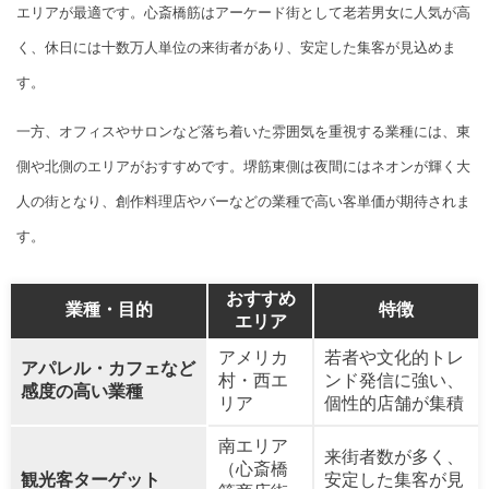
エリアが最適です。心斎橋筋はアーケード街として老若男女に人気が高
く、休日には十数万人単位の来街者があり、安定した集客が見込めま
す。
一方、オフィスやサロンなど落ち着いた雰囲気を重視する業種には、東
側や北側のエリアがおすすめです。堺筋東側は夜間にはネオンが輝く大
人の街となり、創作料理店やバーなどの業種で高い客単価が期待されま
す。
おすすめ
業種・目的
特徴
エリア
アメリカ
若者や文化的トレ
アパレル・カフェなど
村・西エ
ンド発信に強い、
感度の高い業種
リア
個性的店舗が集積
南エリア
来街者数が多く、
（心斎橋
観光客ターゲット
安定した集客が見