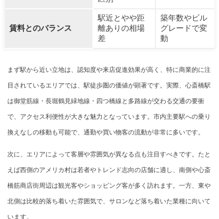
駅近とやや距
築年数やビル
賃料とのバランス
離ありの相場
グレードで変
差
動
まず駅から近い立地は、認知度や来店促進効果が高く、特に商業的に注
目されているエリアでは、駅徒歩圏の価値が顕著です。実際、心斎橋駅
は御堂筋線・長堀鶴見緑地線・四つ橋線と多路線が交わる交通の要衝
で、アクセス利便性が大きな魅力となっています。市内主要駅への乗り
換えなしの移動も可能で、通勤や買い物客の流動が非常に多いです。
次に、エリアによって客層や雰囲気が異なる点も注目すべきです。たと
えば西側のアメリカ村は若者やトレンド志向の店舗に適し、南側や心斎
橋筋商店街周辺は観光客やショッピング客が多く訪れます。一方、東や
北側は比較的落ち着いた雰囲気で、サロンなど落ち着いた業種に向いて
います。