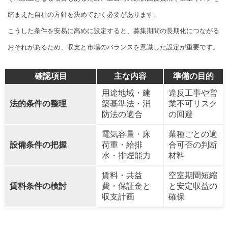
踏まえた自社の方針を決めておく必要があります。
こうした条件を安易に高めに設定すると、募集期間の長期化につながる
おそれがあるため、収支と市場のバランスを意識した設定が重要です。
確認項目
主な内容
準備の目的
用途地域・建
違反工事や営
法的条件の整理
築基準法・消
業不可リスク
防法の適合
の回避
電気容量・床
業種ごとの適
設備条件の把握
荷重・給排
合可否の判断
水・排煙能力
材料
賃料・共益
空室期間短縮
賃料条件の検討
費・保証金と
と安定収益の
収支計画
確保