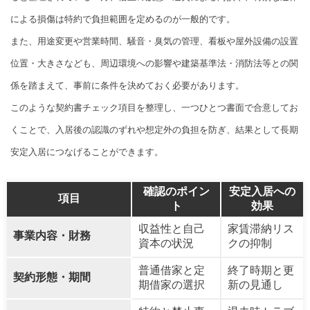
による損傷は特約で負担範囲を定めるのが一般的です。
また、用途変更や営業時間、騒音・臭気の管理、看板や屋外設備の設置
位置・大きさなども、周辺環境への影響や建築基準法・消防法等との関
係を踏まえて、事前に条件を決めておく必要があります。
このような契約書チェック項目を整理し、一つひとつ書面で合意してお
くことで、入居後の認識のずれや想定外の負担を防ぎ、結果として長期
安定入居につなげることができます。
確認のポイン
安定入居への
項目
ト
効果
収益性と自己
家賃滞納リス
事業内容・財務
資本の状況
クの抑制
普通借家と定
終了時期と更
契約形態・期間
期借家の選択
新の見通し