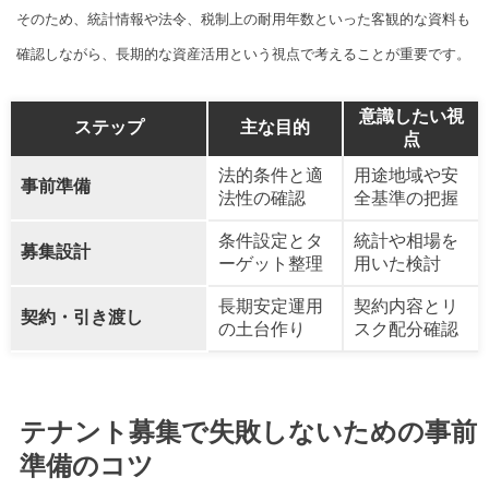
そのため、統計情報や法令、税制上の耐用年数といった客観的な資料も
確認しながら、長期的な資産活用という視点で考えることが重要です。
意識したい視
ステップ
主な目的
点
法的条件と適
用途地域や安
事前準備
法性の確認
全基準の把握
条件設定とタ
統計や相場を
募集設計
ーゲット整理
用いた検討
長期安定運用
契約内容とリ
契約・引き渡し
の土台作り
スク配分確認
テナント募集で失敗しないための事前
準備のコツ