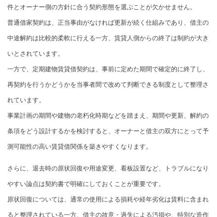
件とオーナー側の方針に合う契約形態を選ぶことが欠かせません。
普通借家契約は、正当事由がなければ更新が続く仕組みであり、借主の
中途解約は比較的柔軟に行える一方、賃貸人側からの終了は制約が大き
いとされています。
一方で、定期建物賃貸借契約は、事前に定めた期間で確定的に終了し、
再契約を行うかどうかを当事者間で改めて判断できる制度として整理さ
れています。
事業計画の期間や建物の老朽化時期などを踏まえ、期間や更新、解約の
条項をどう設計するかを検討すると、オーナーと借主の双方にとって予
測可能性の高い賃貸借関係を築きやすくなります。
さらに、退去時の原状回復や用途変更、看板設置など、トラブルになり
やすい論点は契約書で明確にしておくことが重要です。
原状回復については、通常の使用による損耗や経年劣化は賃料に含まれ
ると整理されている一方、借主の故意・過失による汚損や、特別な造作