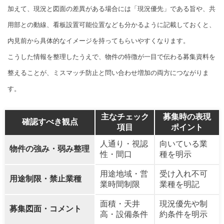
加えて、現況と図面の差異がある場合には「現況優先」である旨や、共
用部との動線、看板設置可能位置なども分かるように記載しておくと、
内見前から具体的なイメージを持ってもらいやすくなります。
こうした情報を整理したうえで、物件の特徴が一目で伝わる募集資料を
整えることが、ミスマッチ防止と問い合わせ増加の両方につながりま
す。
主なチェック
募集時の表現
確認すべき観点
項目
ポイント
人通り・視認
向いている業
物件の強み・弱み整理
性・間口
種を明示
用途地域・営
受け入れ不可
用途制限・禁止業種
業時間制限
業種を明記
面積・天井
現況優先や制
募集図面・コメント
高・設備条件
約条件を明示