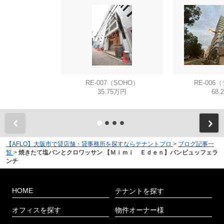
RE-007（SOHO）
RE-006
35.75万円
68.
【AFLO】大阪市で貸店舗・貸事務所を探すならテナントプロ
>
ブログ記事一
覧
>
焼きたて塩パンとクロワッサン 【Ｍｉｍｉ Ｅｄｅｎ】パンビュッフェラ
ンチ
HOME
テナントを探す
オフィスを探す
物件オーナー様