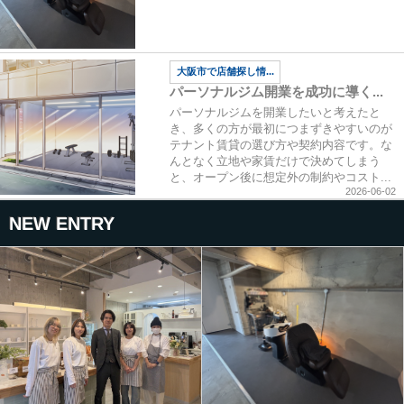
大阪市で店舗探し情...
パーソナルジム開業を成功に導く...
パーソナルジムを開業したいと考えたと
き、多くの方が最初につまずきやすいのが
テナント賃貸の選び方や契約内容です。な
んとなく立地や家賃だけで決めてしまう
と、オープン後に想定外の制約やコスト...
2026-06-02
NEW ENTRY