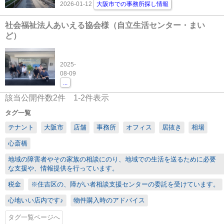
2026-01-12
大阪市での事務所探し情報
社会福祉法人あいえる協会様（自立生活センター・まい
ど）
2025-
08-09
...
該当公開件数
2
件
1-2
件表示
タグ一覧
テナント
大阪市
店舗
事務所
オフィス
居抜き
相場
心斎橋
地域の障害者やその家族の相談にのり、地域での生活を送るために必要
な支援や、情報提供を行っています。
税金
※住吉区の、障がい者相談支援センターの委託を受けています。
心地いい店内です♪
物件購入時のアドバイス
タグ一覧ページへ