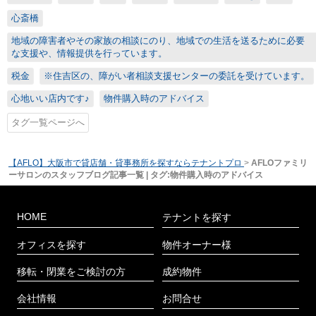
心斎橋
地域の障害者やその家族の相談にのり、地域での生活を送るために必要
な支援や、情報提供を行っています。
税金
※住吉区の、障がい者相談支援センターの委託を受けています。
心地いい店内です♪
物件購入時のアドバイス
タグ一覧ページへ
【AFLO】大阪市で貸店舗・貸事務所を探すならテナントプロ
>
AFLOファミリ
ーサロンのスタッフブログ記事一覧 | タグ:物件購入時のアドバイス
HOME
テナントを探す
オフィスを探す
物件オーナー様
移転・閉業をご検討の方
成約物件
会社情報
お問合せ