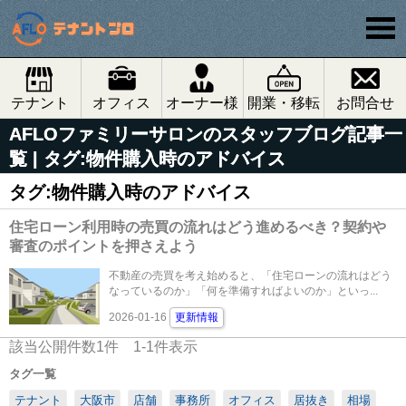
テナント
オフィス
オーナー様
開業・移転
お問合せ
AFLOファミリーサロンのスタッフブログ記事一
覧 | タグ:物件購入時のアドバイス
タグ:物件購入時のアドバイス
住宅ローン利用時の売買の流れはどう進めるべき？契約や
審査のポイントを押さえよう
不動産の売買を考え始めると、「住宅ローンの流れはどう
なっているのか」「何を準備すればよいのか」といっ...
2026-01-16
更新情報
該当公開件数
1
件
1-1
件表示
タグ一覧
テナント
大阪市
店舗
事務所
オフィス
居抜き
相場