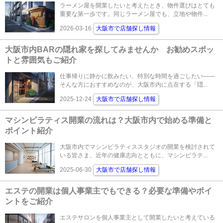
ラーメン屋を開業したいと考えたとき、物件選びはとても
重要な第一歩です。同じラーメン屋でも、立地や物件...
2026-03-16
大阪市で店舗探し情報
大阪市内BARの隠れ家を探してみませんか お勧めスポッ
トと雰囲気もご紹介
仕事帰りに静かに飲みたい、特別な時間を過ごしたい――
そんな方におすすめなのが、大阪市内に点在する「隠...
2025-12-24
大阪市で店舗探し情報
マシンピラティス開業の流れは？大阪市内で始める準備と
ポイント紹介
大阪市内でマシンピラティススタジオの開業を検討されて
いる皆さま、近年の健康志向とともに、マシンピラテ...
2025-06-30
大阪市で店舗探し情報
エステの開業は個人事業主でもできる？必要な準備やポイ
ントをご紹介
エステサロンを個人事業主として開業したいと考えている