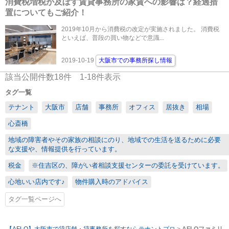
消費税増税が及ぼす賃貸事務所の家賃への影響は？経過措
置についてもご紹介！
2019年10月から消費税の改定が実施されました。 消費税
といえば、普段の買い物などで意識...
2019-10-19
大阪市での事務所探し情報
該当公開件数
18
件
1-18
件表示
タグ一覧
テナント
大阪市
店舗
事務所
オフィス
居抜き
相場
心斎橋
地域の障害者やその家族の相談にのり、地域での生活を送るために必要
な支援や、情報提供を行っています。
税金
※住吉区の、障がい者相談支援センターの委託を受けています。
心地いい店内です♪
物件購入時のアドバイス
タグ一覧ページへ
【AFLO】大阪市で貸店舗・貸事務所を探すならテナントプロ
>
AFLOファミリ