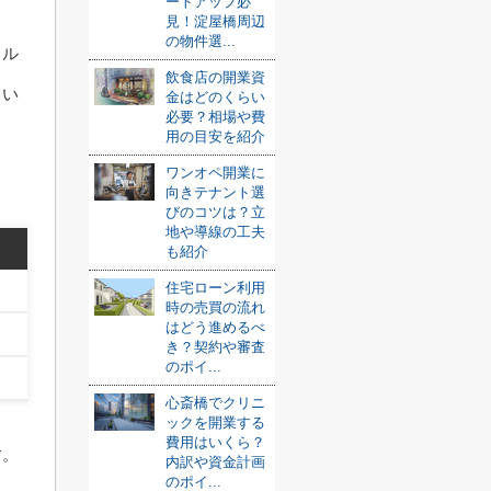
ートアップ必
見！淀屋橋周辺
の物件選...
イル
飲食店の開業資
てい
金はどのくらい
必要？相場や費
用の目安を紹介
ワンオペ開業に
向きテナント選
びのコツは？立
地や導線の工夫
も紹介
住宅ローン利用
時の売買の流れ
はどう進めるべ
き？契約や審査
のポイ...
心斎橋でクリニ
ックを開業する
費用はいくら？
す。
内訳や資金計画
のポイ...