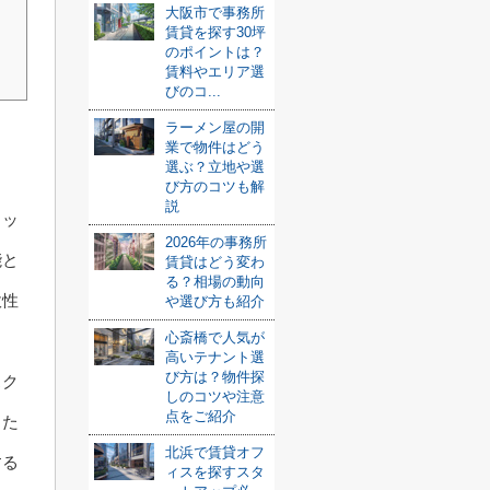
大阪市で事務所
賃貸を探す30坪
のポイントは？
賃料やエリア選
びのコ...
ラーメン屋の開
業で物件はどう
選ぶ？立地や選
び方のコツも解
説
ラッ
2026年の事務所
能と
賃貸はどう変わ
る？相場の動向
軟性
や選び方も紹介
心斎橋で人気が
高いテナント選
び方は？物件探
スク
しのコツや注意
点をご紹介
した
北浜で賃貸オフ
する
ィスを探すスタ