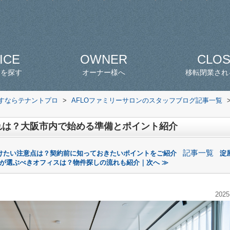
ICE
OWNER
CLO
スを探す
オーナー様へ
移転閉業され
探すならテナントプロ
>
AFLOファミリーサロンのスタッフブログ記事一覧
れは？大阪市内で始める準備とポイント紹介
記事一覧
けたい注意点は？契約前に知っておきたいポイントをご紹介
淀
が選ぶべきオフィスは？物件探しの流れも紹介｜次へ ≫
2025