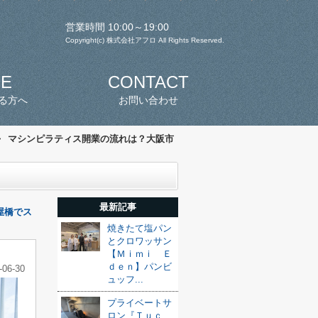
営業時間 10:00～19:00
Copyright(c) 株式会社アフロ All Rights Reserved.
SE
CONTACT
る方へ
お問い合わせ
>
マシンピラティス開業の流れは？大阪市
最新記事
屋橋でス
焼きたて塩パン
とクロワッサン
【Ｍｉｍｉ Ｅ
ｄｅｎ】パンビ
-06-30
ュッフ...
プライベートサ
ロン『Ｔｕｃ