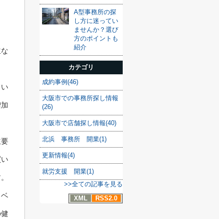
A型事務所の探
し方に迷ってい
ませんか？選び
方のポイントも
紹介
主な
カテゴリ
成約事例(46)
てい
大阪市での事務所探し情報
増加
(26)
大阪市で店舗探し情報(40)
北浜 事務所 開業(1)
主要
更新情報(4)
買い
就労支援 開業(1)
す。
>>全ての記事を見る
イベ
XML
RSS2.0
の健