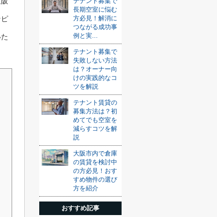
大阪
テナント募集で
長期空室に悩む
方必見！解消に
ンピ
つながる成功事
例と実...
いた
テナント募集で
失敗しない方法
は？オーナー向
けの実践的なコ
ツを解説
テナント賃貸の
募集方法は？初
めてでも空室を
減らすコツを解
説
大阪市内で倉庫
の賃貸を検討中
の方必見！おす
すめ物件の選び
方を紹介
おすすめ記事