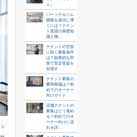
ｏ』
パーソナルジム
開業を成功に導
くには？テナン
ト賃貸の基礎知
識と物...
テナントの空室
に効く募集条件
は？効果的な対
策で安定収益を
目指す
テナント募集の
費用相場は？初
めてのオーナー
向けガイド
店舗テナントの
募集はどう進め
る？初めてのオ
ーナー向けに流
マシ
れを詳...