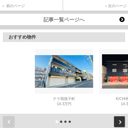
＜ 前のページ
＞次のページ
記事一覧ページへ
おすすめ物件
テラ我孫子町
KICH
14.3万円
14.