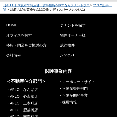
【AFLO】大阪市で貸店舗・貸事務所を探すならテナントプロ
>
ブログ記事一
覧
>
LIM[リム]心斎橋なんば店様(レディスパーソナルジム)
HOME
テナントを探す
オフィスを探す
物件オーナー様
移転・閉業をご検討の方
成約物件
会社情報
お問合せ
関連事業内容
＜不動産仲介部門＞
・コーポレートサイト
・不動産管理部門
・AFLO なんば店
・不動産開発事業
・AFLO 心斎橋店
・採用情報
・AFLO 上本町店
・AFLO 肥後橋店
・AFLO 南森町店