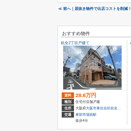
≪ 前へ｜居抜き物件で出店コストを削減
おすすめ物件
杭全2丁目戸建て
28.6万円
賃料
種別
住宅付店舗戸建
住所
大阪府
大阪市東住吉区
杭全
２丁目
交通
東部市場前駅
徒歩4分