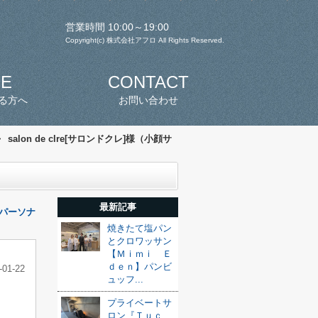
営業時間 10:00～19:00
Copyright(c) 株式会社アフロ All Rights Reserved.
SE
CONTACT
る方へ
お問い合わせ
>
salon de clre[サロンドクレ]様（小顔サ
最新記事
スパーソナ
焼きたて塩パン
とクロワッサン
【Ｍｉｍｉ Ｅ
ｄｅｎ】パンビ
-01-22
ュッフ...
プライベートサ
ロン『Ｔｕｃ