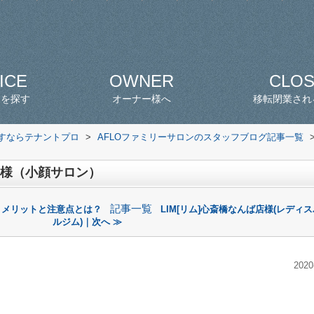
ICE
OWNER
CLO
スを探す
オーナー様へ
移転閉業され
探すならテナントプロ
>
AFLOファミリーサロンのスタッフブログ記事一覧
ドクレ]様（小顔サロン）
記事一覧
！メリットと注意点とは？
LIM[リム]心斎橋なんば店様(レディ
ルジム)｜次へ ≫
2020