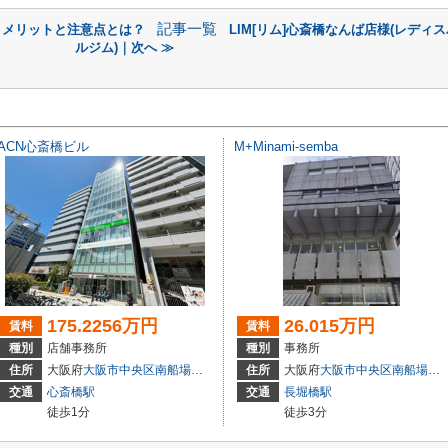
記事一覧
！メリットと注意点とは？
LIM[リム]心斎橋なんば店様(レディ
ルジム)｜次へ ≫
ACN心斎橋ビル
M+Minami-semba
175.2256万円
26.015万円
賃料
賃料
種別
店舗事務所
種別
事務所
住所
大阪府
大阪市中央区
南船場
４丁目12-10
住所
大阪府
大阪市中央区
南船場
１
交通
心斎橋駅
交通
長堀橋駅
徒歩1分
徒歩3分