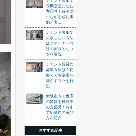
テナント募集で
長期空室に悩む
方必見！解消に
つながる成功事
例と実...
テナント募集で
失敗しない方法
は？オーナー向
けの実践的なコ
ツを解説
テナント賃貸の
募集方法は？初
めてでも空室を
減らすコツを解
説
大阪市内で倉庫
の賃貸を検討中
の方必見！おす
すめ物件の選び
方を紹介
おすすめ記事