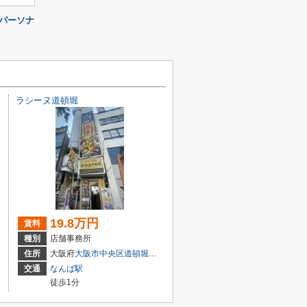
スパーソナ
ラシーヌ道頓堀
19.8万円
賃料
種別
店舗事務所
丁目
住所
大阪府
大阪市中央区
道頓堀
２丁目2-2
交通
なんば駅
徒歩1分