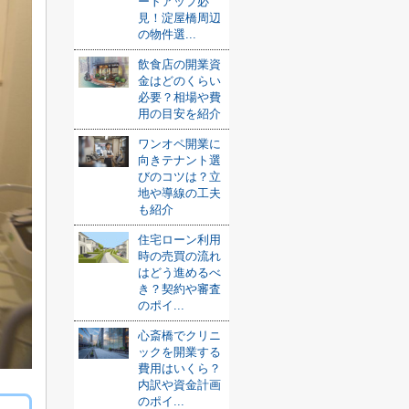
ートアップ必
見！淀屋橋周辺
の物件選...
飲食店の開業資
金はどのくらい
必要？相場や費
用の目安を紹介
ワンオペ開業に
向きテナント選
びのコツは？立
地や導線の工夫
も紹介
住宅ローン利用
時の売買の流れ
はどう進めるべ
き？契約や審査
のポイ...
心斎橋でクリニ
ックを開業する
費用はいくら？
内訳や資金計画
のポイ...