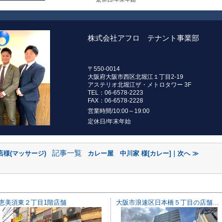
株式会社アフロ テナント事業部
〒550-0014
大阪府大阪市西区北堀江１丁目2-19
アステリオ北堀江ザ・メトロタワー 3F
TEL：06-6578-2223
FAX：06-6578-2228
営業時間/10:00～19:00
定休日/年末年始
記事一覧
様(マッサージ)
カレー屋 中川家 様[カレー]｜次へ ≫
恵美須東２丁目1階店舗
大阪市浪速区日本橋５丁目の店舗一部