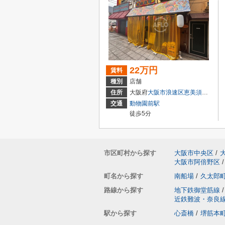
22万円
賃料
種別
店舗
住所
大阪府
大阪市浪速区
恵美須東
２丁
交通
動物園前駅
徒歩5分
市区町村から探す
大阪市中央区
/
大阪市阿倍野区
/
町名から探す
南船場
/
久太郎
路線から探す
地下鉄御堂筋線
/
近鉄難波・奈良
駅から探す
心斎橋
/
堺筋本