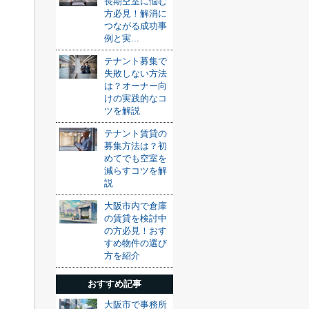
長期空室に悩む
方必見！解消に
つながる成功事
例と実...
テナント募集で
失敗しない方法
は？オーナー向
けの実践的なコ
ツを解説
テナント賃貸の
募集方法は？初
めてでも空室を
減らすコツを解
説
大阪市内で倉庫
の賃貸を検討中
の方必見！おす
すめ物件の選び
方を紹介
おすすめ記事
大阪市で事務所