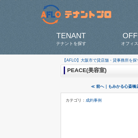
TENANT
OFF
テナントを探す
オフィ
【AFLO】大阪市で貸店舗・貸事務所を
PEACE(美容室)
≪ 前へ｜もみかる心斎橋店
カテゴリ：
成約事例