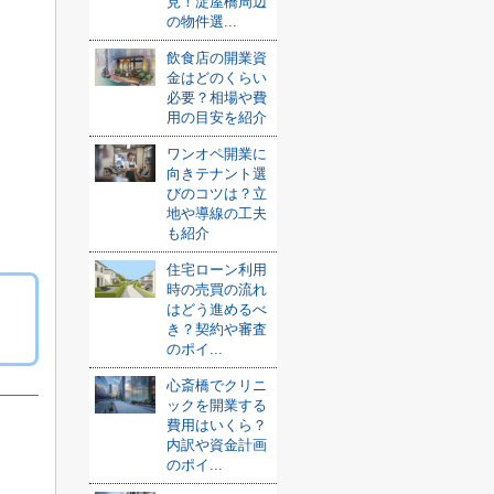
見！淀屋橋周辺
の物件選...
飲食店の開業資
金はどのくらい
必要？相場や費
用の目安を紹介
ワンオペ開業に
向きテナント選
びのコツは？立
地や導線の工夫
も紹介
住宅ローン利用
時の売買の流れ
はどう進めるべ
き？契約や審査
のポイ...
心斎橋でクリニ
ックを開業する
費用はいくら？
内訳や資金計画
のポイ...