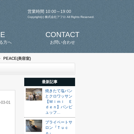
営業時間 10:00～19:00
Copyright(c) 株式会社アフロ All Rights Reserved.
SE
CONTACT
る方へ
お問い合わせ
>
PEACE(美容室)
最新記事
焼きたて塩パン
とクロワッサン
【Ｍｉｍｉ Ｅ
-03-01
ｄｅｎ】パンビ
ュッフ...
プライベートサ
ロン『Ｔｕｃ
ｏ』