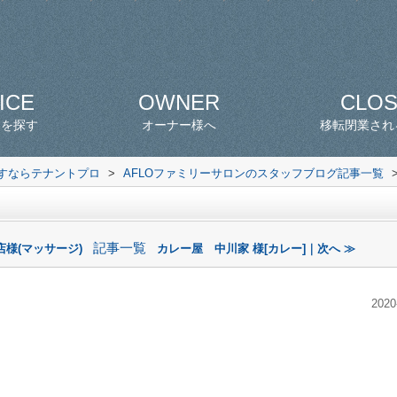
ICE
OWNER
CLO
スを探す
オーナー様へ
移転閉業され
探すならテナントプロ
>
AFLOファミリーサロンのスタッフブログ記事一覧
記事一覧
様(マッサージ)
カレー屋 中川家 様[カレー]｜次へ ≫
2020