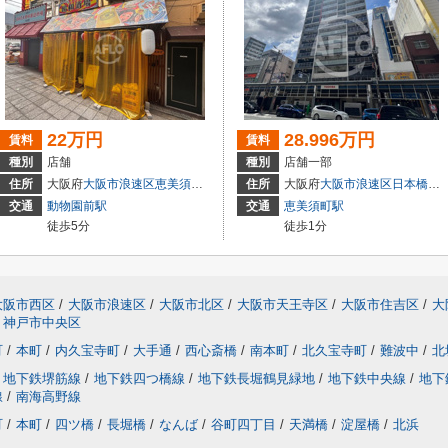
22万円
28.996万円
賃料
賃料
種別
店舗
種別
店舗一部
目
住所
大阪府
大阪市浪速区
恵美須東
２丁目
住所
大阪府
大阪市浪速区
日本橋
５丁
交通
動物園前駅
交通
恵美須町駅
徒歩5分
徒歩1分
大阪市西区
/
大阪市浪速区
/
大阪市北区
/
大阪市天王寺区
/
大阪市住吉区
/
大
神戸市中央区
町
/
本町
/
内久宝寺町
/
大手通
/
西心斎橋
/
南本町
/
北久宝寺町
/
難波中
/
北
地下鉄堺筋線
/
地下鉄四つ橋線
/
地下鉄長堀鶴見緑地
/
地下鉄中央線
/
地下
線
/
南海高野線
町
/
本町
/
四ツ橋
/
長堀橋
/
なんば
/
谷町四丁目
/
天満橋
/
淀屋橋
/
北浜