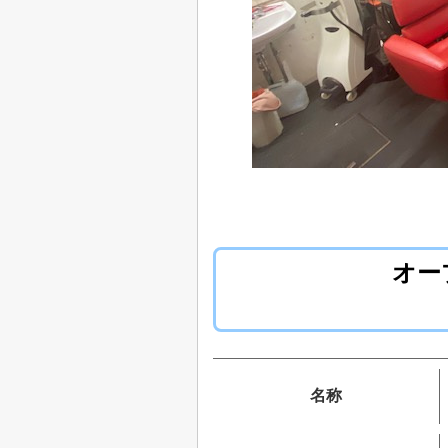
オー
名称