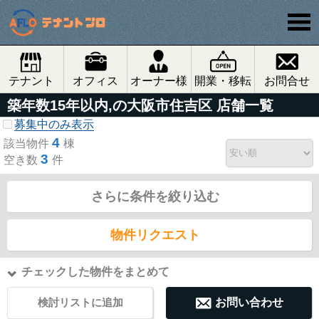
テナント
オフィス
オーナー様
開業・移転
お問合せ
築年数15年以内,の大阪市住吉区 店舗一覧
募集中のみ表示
4
該当物件
棟
3
空き数
件
さらに条件を絞り込む
物件リクエスト
チェックした物件をまとめて
検討リストに追加
お問い合わせ