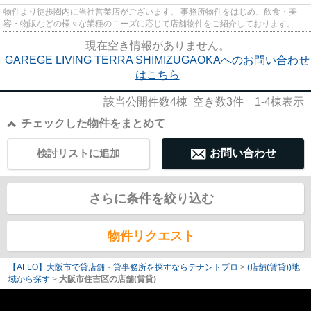
物件より徒歩圏内に当社営業店がございます。 事務所物件をはじめ、飲食・美
容・物販などの様々な業種のニーズに応じて店舗物件をご紹介しております。
尚、弊社ではおとり広告は一切...
現在空き情報がありません。
GAREGE LIVING TERRA SHIMIZUGAOKAへのお問い合わせ
はこちら
該当公開件数
4
棟 空き数
3
件
1-4
棟表示
チェックした物件をまとめて
検討リストに追加
お問い合わせ
さらに条件を絞り込む
物件リクエスト
【AFLO】大阪市で貸店舗・貸事務所を探すならテナントプロ
>
(店舗(賃貸))地
域から探す
>
大阪市住吉区の店舗(賃貸)