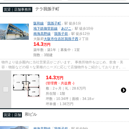
テラ我孫子町
賃貸｜店舗事務所
阪和線
「
我孫子町
」駅 徒歩1分
地下鉄御堂筋線
「
あびこ
」駅 徒歩10分
南海高野線
「
我孫子前
」駅 徒歩12分
大阪府
大阪市住吉区
我孫子西
２丁目
14.3
万円
築年数：築1年 ｜募集中：
1室
階数：3階建
物件より徒歩圏内に当社営業店がございます。 事務所物件をはじめ、飲食・美
容・物販などの様々な業種のニーズに応じて店舗物件をご紹介しております。
尚、弊社ではおとり広告は一切...
14.3
万
円
(管理費・共益費 -)
敷：2ヶ月｜礼：28.6万円
所在階：1階
坪数：10.34坪｜面積：34.18㎡
坪単価：
1.38
万円
和ビル
賃貸｜店舗
南海高野線
「
我孫子前
」駅 徒歩9分