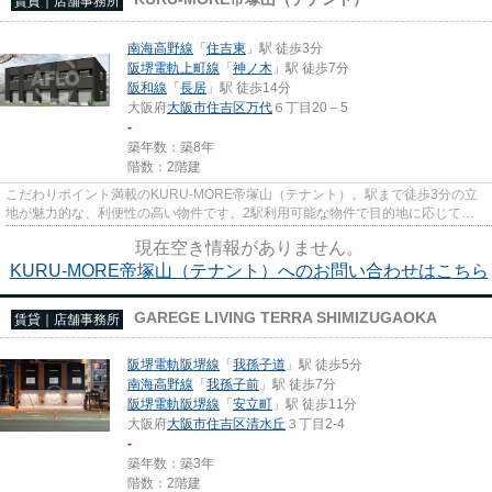
賃貸｜店舗事務所
南海高野線
「
住吉東
」駅 徒歩3分
阪堺電軌上町線
「
神ノ木
」駅 徒歩7分
阪和線
「
長居
」駅 徒歩14分
大阪府
大阪市住吉区
万代
６丁目20－5
-
築年数：築8年
階数：2階建
こだわりポイント満載のKURU-MORE帝塚山（テナント）。駅まで徒歩3分の立
地が魅力的な、利便性の高い物件です。2駅利用可能な物件で目的地に応じて路
線を選ぶことができます。こちらの...
現在空き情報がありません。
KURU-MORE帝塚山（テナント）へのお問い合わせはこちら
GAREGE LIVING TERRA SHIMIZUGAOKA
賃貸｜店舗事務所
阪堺電軌阪堺線
「
我孫子道
」駅 徒歩5分
南海高野線
「
我孫子前
」駅 徒歩7分
阪堺電軌阪堺線
「
安立町
」駅 徒歩11分
大阪府
大阪市住吉区
清水丘
３丁目2-4
-
築年数：築3年
階数：2階建