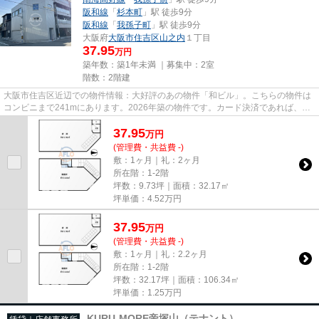
阪和線
「
杉本町
」駅 徒歩9分
阪和線
「
我孫子町
」駅 徒歩9分
大阪府
大阪市住吉区
山之内
１丁目
37.95
万円
築年数：築1年未満 ｜募集中：
2室
階数：2階建
大阪市住吉区近辺での物件情報：大好評のあの物件「和ビル」。こちらの物件は
コンビニまで241mにあります。2026年築の物件です。カード決済であれば、現
金が手元になくてもお支払いで...
37.95
万
円
(管理費・共益費 -)
敷：1ヶ月｜礼：2ヶ月
所在階：1-2階
坪数：9.73坪｜面積：32.17㎡
坪単価：
4.52
万円
37.95
万
円
(管理費・共益費 -)
敷：1ヶ月｜礼：2.2ヶ月
所在階：1-2階
坪数：32.17坪｜面積：106.34㎡
坪単価：
1.25
万円
KURU-MORE帝塚山（テナント）