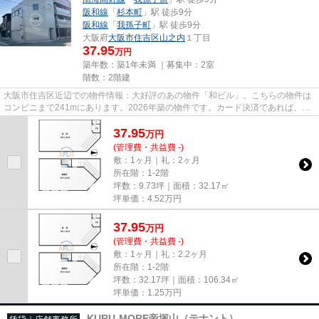
阪和線
「
杉本町
」駅 徒歩9分
阪和線
「
我孫子町
」駅 徒歩9分
大阪府
大阪市住吉区
山之内
１丁目
37.95
万円
築年数：築1年未満 ｜募集中：
2室
階数：2階建
大阪市住吉区近辺での物件情報：大好評のあの物件「和ビル」。こちらの物件は
コンビニまで241mにあります。2026年築の物件です。カード決済であれば、現
金が手元になくてもお支払いで...
37.95
万
円
(管理費・共益費 -)
敷：1ヶ月｜礼：2ヶ月
所在階：1-2階
坪数：9.73坪｜面積：32.17㎡
坪単価：
4.52
万円
37.95
万
円
(管理費・共益費 -)
敷：1ヶ月｜礼：2.2ヶ月
所在階：1-2階
坪数：32.17坪｜面積：106.34㎡
坪単価：
1.25
万円
KURU-MORE帝塚山（テナント）