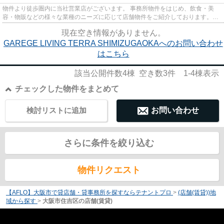
物件より徒歩圏内に当社営業店がございます。 事務所物件をはじめ、飲食・美
容・物販などの様々な業種のニーズに応じて店舗物件をご紹介しております。
尚、弊社ではおとり広告は一切...
現在空き情報がありません。
GAREGE LIVING TERRA SHIMIZUGAOKAへのお問い合わせ
はこちら
該当公開件数
4
棟 空き数
3
件
1-4
棟表示
チェックした物件をまとめて
検討リストに追加
お問い合わせ
さらに条件を絞り込む
物件リクエスト
【AFLO】大阪市で貸店舗・貸事務所を探すならテナントプロ
>
(店舗(賃貸))地
域から探す
>
大阪市住吉区の店舗(賃貸)