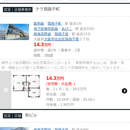
テラ我孫子町
賃貸｜店舗事務所
阪和線
「
我孫子町
」駅 徒歩1分
地下鉄御堂筋線
「
あびこ
」駅 徒歩10分
南海高野線
「
我孫子前
」駅 徒歩12分
大阪府
大阪市住吉区
我孫子西
２丁目
14.3
万円
築年数：築1年 ｜募集中：
1室
階数：3階建
物件より徒歩圏内に当社営業店がございます。 事務所物件をはじめ、飲食・美
容・物販などの様々な業種のニーズに応じて店舗物件をご紹介しております。
尚、弊社ではおとり広告は一切...
14.3
万
円
(管理費・共益費 -)
敷：2ヶ月｜礼：28.6万円
所在階：1階
坪数：10.34坪｜面積：34.18㎡
坪単価：
1.38
万円
和ビル
賃貸｜店舗
南海高野線
「
我孫子前
」駅 徒歩9分