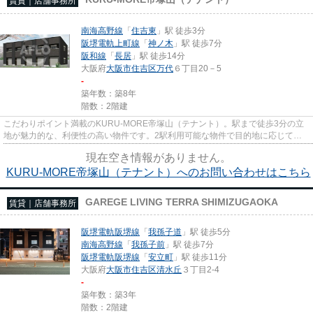
賃貸｜店舗事務所
南海高野線
「
住吉東
」駅 徒歩3分
阪堺電軌上町線
「
神ノ木
」駅 徒歩7分
阪和線
「
長居
」駅 徒歩14分
大阪府
大阪市住吉区
万代
６丁目20－5
-
築年数：築8年
階数：2階建
こだわりポイント満載のKURU-MORE帝塚山（テナント）。駅まで徒歩3分の立
地が魅力的な、利便性の高い物件です。2駅利用可能な物件で目的地に応じて路
線を選ぶことができます。こちらの...
現在空き情報がありません。
KURU-MORE帝塚山（テナント）へのお問い合わせはこちら
GAREGE LIVING TERRA SHIMIZUGAOKA
賃貸｜店舗事務所
阪堺電軌阪堺線
「
我孫子道
」駅 徒歩5分
南海高野線
「
我孫子前
」駅 徒歩7分
阪堺電軌阪堺線
「
安立町
」駅 徒歩11分
大阪府
大阪市住吉区
清水丘
３丁目2-4
-
築年数：築3年
階数：2階建