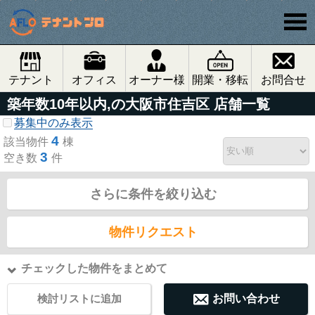
テナント
オフィス
オーナー様
開業・移転
お問合せ
築年数10年以内,の大阪市住吉区 店舗一覧
募集中のみ表示
4
該当物件
棟
3
空き数
件
さらに条件を絞り込む
物件リクエスト
チェックした物件をまとめて
検討リストに追加
お問い合わせ