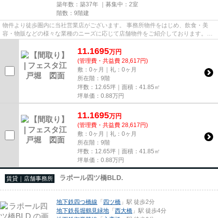
築年数：築37年 ｜募集中：
2室
階数：9階建
物件より徒歩圏内に当社営業店がございます。 事務所物件をはじめ、飲食・美
容・物販などの様々な業種のニーズに応じて店舗物件をご紹介しております。
尚、弊社ではおとり広告は一切...
11.1695
万
円
(管理費・共益費 28,617円)
敷：0ヶ月｜礼：0ヶ月
所在階：9階
坪数：12.65坪｜面積：41.85㎡
坪単価：
0.88
万円
11.1695
万
円
(管理費・共益費 28,617円)
敷：0ヶ月｜礼：0ヶ月
所在階：9階
坪数：12.65坪｜面積：41.85㎡
坪単価：
0.88
万円
ラポール四ツ橋BLD.
賃貸｜店舗事務所
地下鉄四つ橋線
「
四ツ橋
」駅 徒歩2分
地下鉄長堀鶴見緑地
「
西大橋
」駅 徒歩4分