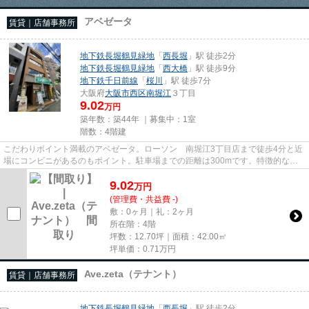
アベゼータ
賃貸｜店舗事務所
地下鉄長堀鶴見緑地
「
西長堀
」駅 徒歩2分
地下鉄長堀鶴見緑地
「
西大橋
」駅 徒歩9分
地下鉄千日前線
「
桜川
」駅 徒歩7分
大阪府
大阪市西区
南堀江
３丁目
9.02
万円
築年数：築44年 ｜募集中：
1室
階数：4階建
こだわりポイント満載のアベゼータ。ローソン 南堀江3丁目店まで徒歩4分と近
場にコンビニがあるのもポイント。駐車場までの距離は300mです。特徴的な外
観と洗練された設計の内装を持...
9.02
万
円
(管理費・共益費 -)
敷：0ヶ月｜礼：2ヶ月
所在階：4階
坪数：12.70坪｜面積：42.00㎡
坪単価：
0.71
万円
Ave.zeta（テナント）
賃貸｜店舗事務所
地下鉄長堀鶴見緑地
「
西長堀
」駅 徒歩2分