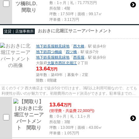
敷：1ヶ月｜礼：71.775万円
所在階：4階
坪数：17.50坪｜面積：99.17㎡
坪単価：
3.11
万円
おおきに北堀江サニーアパートメント
賃貸｜店舗事務所
地下鉄長堀鶴見緑地
「
西大橋
」駅 徒歩4分
地下鉄四つ橋線
「
四ツ橋
」駅 徒歩7分
地下鉄長堀鶴見緑地
「
西長堀
」駅 徒歩9分
大阪府
大阪市西区
北堀江
２丁目
13.64
万円
築年数：築49年 ｜募集中：
2室
階数：8階建
近くのライフ 西大橋店まで徒歩5分で行けます。3駅以上利用可能なので、とても
利便性が高いのが魅力です。初期費用のカード決済ができます。駐車場までの距
離は300mです。周辺には、徒...
13.64
万
円
(管理費・共益費 22,000円)
敷：0ヶ月｜礼：1.1ヶ月
所在階：3階
坪数：13.00坪｜面積：43.00㎡
坪単価：
1.05
万円