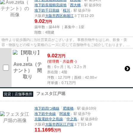
地下鉄長堀鶴見緑地
「
西大橋
」駅 徒歩9分
地下鉄千日前線
「
桜川
」駅 徒歩7分
大阪府
大阪市西区
南堀江
３丁目12-20
9.02
万円
築年数：築44年 ｜募集中：
1室
階数：4階建
物件より徒歩圏内に当社営業店がございます。 事務所物件をはじめ、飲食・美
容・物販などの様々な業種のニーズに応じて店舗物件をご紹介しております。
尚、弊社ではおとり広告は一切...
9.02
万
円
(管理費・共益費 -)
敷：0ヶ月｜礼：2.2ヶ月
所在階：4階
坪数：12.70坪｜面積：42.00㎡
坪単価：
0.71
万円
フェスタ江戸堀
賃貸｜店舗事務所
地下鉄四つ橋線
「
肥後橋
」駅 徒歩10分
地下鉄中央線
「
阿波座
」駅 徒歩7分
京阪電鉄中之島線
「
中之島
」駅 徒歩8分
大阪府
大阪市西区
江戸堀
３丁目1-19
11.1695
万円