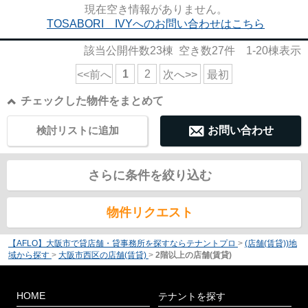
現在空き情報がありません。
TOSABORI IVYへのお問い合わせはこちら
該当公開件数
23
棟 空き数
27
件
1-20
棟表示
1
2
<<前へ
次へ>>
最初
チェックした物件をまとめて
検討リストに追加
お問い合わせ
さらに条件を絞り込む
物件リクエスト
【AFLO】大阪市で貸店舗・貸事務所を探すならテナントプロ
>
(店舗(賃貸))地
域から探す
>
大阪市西区の店舗(賃貸)
>
2階以上の店舗(賃貸)
HOME
テナントを探す