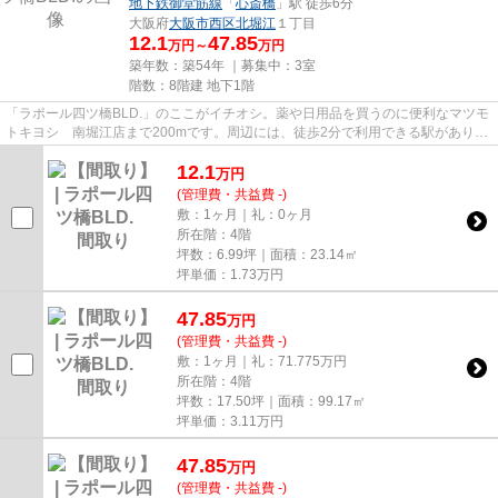
地下鉄御堂筋線
「
心斎橋
」駅 徒歩6分
大阪府
大阪市西区
北堀江
１丁目
12.1
47.85
万円～
万円
築年数：築54年 ｜募集中：
3室
階数：8階建 地下1階
「ラポール四ツ橋BLD.」のここがイチオシ。薬や日用品を買うのに便利なマツモ
トキヨシ 南堀江店まで200mです。周辺には、徒歩2分で利用できる駅がありま
す。駐車場までの距離は300mで...
12.1
万
円
(管理費・共益費 -)
敷：1ヶ月｜礼：0ヶ月
所在階：4階
坪数：6.99坪｜面積：23.14㎡
坪単価：
1.73
万円
47.85
万
円
(管理費・共益費 -)
敷：1ヶ月｜礼：71.775万円
所在階：4階
坪数：17.50坪｜面積：99.17㎡
坪単価：
3.11
万円
47.85
万
円
(管理費・共益費 -)