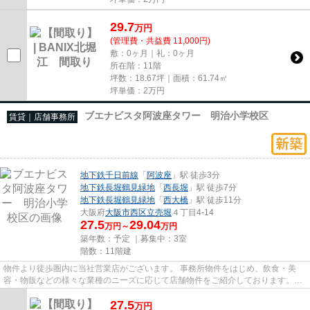
29.7
万
円
(管理費・共益費 11,000円)
敷：0ヶ月｜礼：0ヶ月
所在階：11階
坪数：18.67坪｜面積：61.74㎡
坪単価：
2
万円
ブエナビスタ阿波座タワー 明治小学校区
賃貸｜店舗事務所
地下鉄千日前線
「
阿波座
」駅 徒歩3分
地下鉄長堀鶴見緑地
「
西長堀
」駅 徒歩7分
地下鉄長堀鶴見緑地
「
西大橋
」駅 徒歩11分
大阪府
大阪市西区
立売堀
４丁目4-14
27.5
29.04
万円～
万円
築年数：予定 ｜募集中：
3室
階数：11階建
物件より徒歩圏内に当社営業店がございます。 事務所物件をはじめ、飲食・美
容・物販などの様々な業種のニーズに応じて店舗物件をご紹介しております。
尚、弊社ではおとり広告は一切...
27.5
万
円