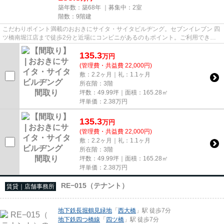
築年数：築68年 ｜募集中：
2室
階数：9階建
こだわりポイント満載のおおきにサイタ・サイタビルヂング。セブンイレブン 四
ツ橋南堀江店まで徒歩2分と近場にコンビニがあるのもポイント。ご利用できる
駅は3駅以上あり、交通の便が...
135.3
万
円
(管理費・共益費 22,000円)
敷：2.2ヶ月｜礼：1.1ヶ月
所在階：3階
坪数：49.99坪｜面積：165.28㎡
坪単価：
2.38
万円
135.3
万
円
(管理費・共益費 22,000円)
敷：2.2ヶ月｜礼：1.1ヶ月
所在階：3階
坪数：49.99坪｜面積：165.28㎡
坪単価：
2.38
万円
RE−015（テナント）
賃貸｜店舗事務所
地下鉄長堀鶴見緑地
「
西大橋
」駅 徒歩7分
地下鉄四つ橋線
「
四ツ橋
」駅 徒歩7分