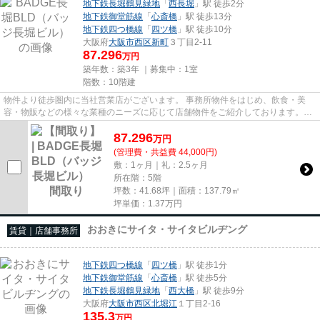
地下鉄長堀鶴見緑地
「
西長堀
」駅 徒歩2分
地下鉄御堂筋線
「
心斎橋
」駅 徒歩13分
地下鉄四つ橋線
「
四ツ橋
」駅 徒歩10分
大阪府
大阪市西区
新町
３丁目2-11
87.296
万円
築年数：築3年 ｜募集中：
1室
階数：10階建
物件より徒歩圏内に当社営業店がございます。 事務所物件をはじめ、飲食・美
容・物販などの様々な業種のニーズに応じて店舗物件をご紹介しております。
尚、弊社ではおとり広告は一切...
87.296
万
円
(管理費・共益費 44,000円)
敷：1ヶ月｜礼：2.5ヶ月
所在階：5階
坪数：41.68坪｜面積：137.79㎡
坪単価：
1.37
万円
おおきにサイタ・サイタビルヂング
賃貸｜店舗事務所
地下鉄四つ橋線
「
四ツ橋
」駅 徒歩1分
地下鉄御堂筋線
「
心斎橋
」駅 徒歩5分
地下鉄長堀鶴見緑地
「
西大橋
」駅 徒歩9分
大阪府
大阪市西区
北堀江
１丁目2-16
135.3
万円