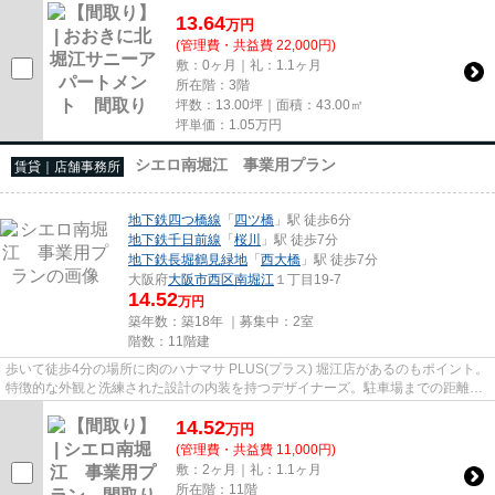
13.64
万
円
(管理費・共益費 22,000円)
敷：0ヶ月｜礼：1.1ヶ月
所在階：3階
坪数：13.00坪｜面積：43.00㎡
坪単価：
1.05
万円
シエロ南堀江 事業用プラン
賃貸｜店舗事務所
地下鉄四つ橋線
「
四ツ橋
」駅 徒歩6分
地下鉄千日前線
「
桜川
」駅 徒歩7分
地下鉄長堀鶴見緑地
「
西大橋
」駅 徒歩7分
大阪府
大阪市西区
南堀江
１丁目19-7
14.52
万円
築年数：築18年 ｜募集中：
2室
階数：11階建
歩いて徒歩4分の場所に肉のハナマサ PLUS(プラス) 堀江店があるのもポイント。
特徴的な外観と洗練された設計の内装を持つデザイナーズ。駐車場までの距離は
150mです。11階建てで、街並...
14.52
万
円
(管理費・共益費 11,000円)
敷：2ヶ月｜礼：1.1ヶ月
所在階：11階