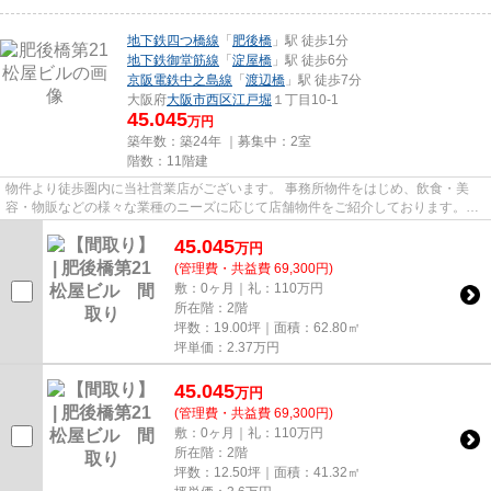
地下鉄四つ橋線
「
肥後橋
」駅 徒歩1分
地下鉄御堂筋線
「
淀屋橋
」駅 徒歩6分
京阪電鉄中之島線
「
渡辺橋
」駅 徒歩7分
大阪府
大阪市西区
江戸堀
１丁目10-1
45.045
万円
築年数：築24年 ｜募集中：
2室
階数：11階建
物件より徒歩圏内に当社営業店がございます。 事務所物件をはじめ、飲食・美
容・物販などの様々な業種のニーズに応じて店舗物件をご紹介しております。
尚、弊社ではおとり広告は一切...
45.045
万
円
(管理費・共益費 69,300円)
敷：0ヶ月｜礼：110万円
所在階：2階
坪数：19.00坪｜面積：62.80㎡
坪単価：
2.37
万円
45.045
万
円
(管理費・共益費 69,300円)
敷：0ヶ月｜礼：110万円
所在階：2階
坪数：12.50坪｜面積：41.32㎡