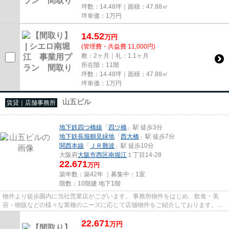
坪数：14.48坪｜面積：47.88㎡
坪単価：
1
万円
14.52
万
円
(管理費・共益費 11,000円)
敷：2ヶ月｜礼：1.1ヶ月
所在階：11階
坪数：14.48坪｜面積：47.88㎡
坪単価：
1
万円
山五ビル
賃貸｜店舗事務所
地下鉄四つ橋線
「
四ツ橋
」駅 徒歩3分
地下鉄長堀鶴見緑地
「
西大橋
」駅 徒歩7分
関西本線
「
ＪＲ難波
」駅 徒歩10分
大阪府
大阪市西区
南堀江
１丁目14-28
22.671
万円
築年数：築42年 ｜募集中：
1室
階数：10階建 地下1階
物件より徒歩圏内に当社営業店がございます。 事務所物件をはじめ、飲食・美
容・物販などの様々な業種のニーズに応じて店舗物件をご紹介しております。
尚、弊社ではおとり広告は一切...
22.671
万
円