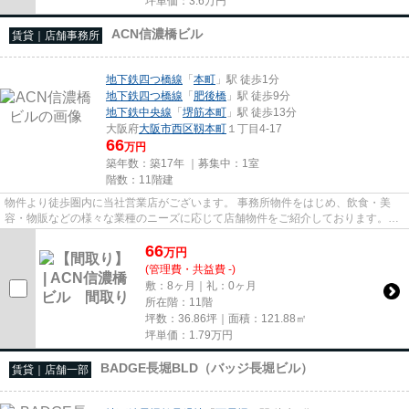
坪単価：
3.6
万円
ACN信濃橋ビル
賃貸｜店舗事務所
地下鉄四つ橋線
「
本町
」駅 徒歩1分
地下鉄四つ橋線
「
肥後橋
」駅 徒歩9分
地下鉄中央線
「
堺筋本町
」駅 徒歩13分
大阪府
大阪市西区
靱本町
１丁目4-17
66
万円
築年数：築17年 ｜募集中：
1室
階数：11階建
物件より徒歩圏内に当社営業店がございます。 事務所物件をはじめ、飲食・美
容・物販などの様々な業種のニーズに応じて店舗物件をご紹介しております。
尚、弊社ではおとり広告は一切...
66
万
円
(管理費・共益費 -)
敷：8ヶ月｜礼：0ヶ月
所在階：11階
坪数：36.86坪｜面積：121.88㎡
坪単価：
1.79
万円
BADGE長堀BLD（バッジ長堀ビル）
賃貸｜店舗一部