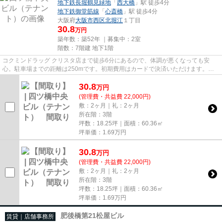
地下鉄長堀鶴見緑地
「
西大橋
」駅 徒歩4分
地下鉄御堂筋線
「
心斎橋
」駅 徒歩4分
大阪府
大阪市西区
北堀江
１丁目
30.8
万円
築年数：築52年 ｜募集中：
2室
階数：7階建 地下1階
コクミンドラッグ クリスタ店まで徒歩6分にあるので、体調が悪くなっても安
心。駐車場までの距離は250mです。初期費用はカードで決済いただけます。周
辺には、徒歩2分で利用できる駅が...
30.8
万
円
(管理費・共益費 22,000円)
敷：2ヶ月｜礼：2ヶ月
所在階：3階
坪数：18.25坪｜面積：60.36㎡
坪単価：
1.69
万円
30.8
万
円
(管理費・共益費 22,000円)
敷：2ヶ月｜礼：2ヶ月
所在階：3階
坪数：18.25坪｜面積：60.36㎡
坪単価：
1.69
万円
肥後橋第21松屋ビル
賃貸｜店舗事務所