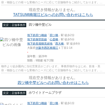
容・物販などの様々な業種のニーズに応じて店舗物件をご紹介しております。
尚、弊社ではおとり広告は一切...
現在空き情報がありません。
TATSUMI南堀江ビルへのお問い合わせはこちら
四ツ橋中埜ビル
賃貸｜店舗事務所
地下鉄四つ橋線
「
四ツ橋
」駅 徒歩2分
地下鉄御堂筋線
「
心斎橋
」駅 徒歩5分
地下鉄長堀鶴見緑地
「
西大橋
」駅 徒歩8分
大阪府
大阪市西区
南堀江
１丁目1-14
-
築年数：築28年
階数：9階建 地下2階
物件より徒歩圏内に当社営業店がございます。 事務所物件をはじめ、飲食・美
容・物販などの様々な業種のニーズに応じて店舗物件をご紹介しております。
尚、弊社ではおとり広告は一切...
現在空き情報がありません。
四ツ橋中埜ビルへのお問い合わせはこちら
ホワイトドームプラザ
賃貸｜店舗事務所
地下鉄四つ橋線
「
四ツ橋
」駅 徒歩1分