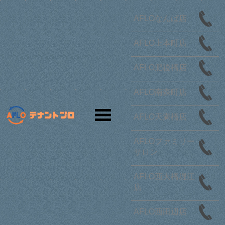
AFLOなんば店
さらに条件を絞り込む
AFLO上本町店
テナント
オフィス
オーナー様
開業・移転
お問合せ
AFLO肥後橋店
2階以上,の大阪市西区 店舗一覧
募集中のみ表示
AFLO南森町店
23
該当物件
棟
27
空き数
件
AFLO天満橋店
さらに条件を絞り込む
AFLOファミリー
サロン
物件リクエスト
AFLO西大橋堀江
店
チェックした物件をまとめて
AFLO西田辺店
検討リストに追加
お問い合わせ