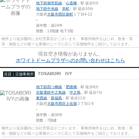
地下鉄御堂筋線
「
心斎橋
」駅 徒歩5分
地下鉄中央線
「
本町
」駅 徒歩10分
大阪府
大阪市西区
新町
１丁目4-12
-
築年数：築24年
階数：13階建 地下2階
物件より徒歩圏内に当社営業店がございます。 事務所物件をはじめ、飲食・美
容・物販などの様々な業種のニーズに応じて店舗物件をご紹介しております。
尚、弊社ではおとり広告は一切...
現在空き情報がありません。
ホワイトドームプラザへのお問い合わせはこちら
TOSABORI IVY
賃貸｜店舗事務所
地下鉄四つ橋線
「
肥後橋
」駅 徒歩8分
京阪電鉄中之島線
「
中之島
」駅 徒歩7分
東西線
「
新福島
」駅 徒歩11分
大阪府
大阪市西区
土佐堀
２丁目1-6
-
築年数：築38年
階数：7階建
物件より徒歩圏内に当社営業店がございます。 事務所物件をはじめ、飲食・美
容・物販などの様々な業種のニーズに応じて店舗物件をご紹介しております。
尚、弊社ではおとり広告は一切...