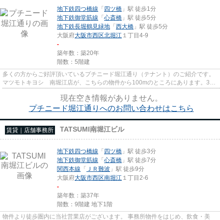
地下鉄四つ橋線
「
四ツ橋
」駅 徒歩1分
地下鉄御堂筋線
「
心斎橋
」駅 徒歩5分
地下鉄長堀鶴見緑地
「
西大橋
」駅 徒歩5分
大阪府
大阪市西区
北堀江
１丁目4-9
-
築年数：築20年
階数：5階建
多くの方からご好評頂いているプチニード堀江通り（テナント）のご紹介です。
マツモトキヨシ 南堀江店が、こちらの物件から100mのところにあります。3駅
以上利用できる立地となってい...
現在空き情報がありません。
プチニード堀江通りへのお問い合わせはこちら
TATSUMI南堀江ビル
賃貸｜店舗事務所
地下鉄四つ橋線
「
四ツ橋
」駅 徒歩3分
地下鉄御堂筋線
「
心斎橋
」駅 徒歩7分
関西本線
「
ＪＲ難波
」駅 徒歩9分
大阪府
大阪市西区
南堀江
１丁目2-6
-
築年数：築37年
階数：9階建 地下1階
物件より徒歩圏内に当社営業店がございます。 事務所物件をはじめ、飲食・美