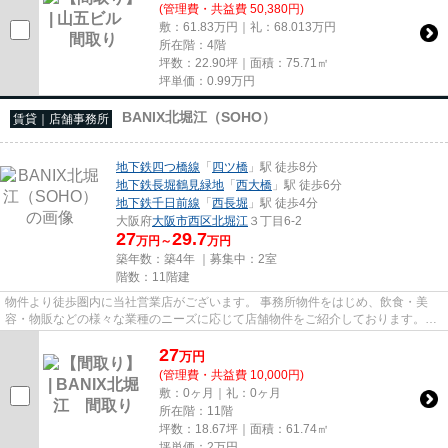
(管理費・共益費 50,380円)
敷：61.83万円｜礼：68.013万円
所在階：4階
坪数：22.90坪｜面積：75.71㎡
坪単価：
0.99
万円
BANIX北堀江（SOHO）
賃貸｜店舗事務所
地下鉄四つ橋線
「
四ツ橋
」駅 徒歩8分
地下鉄長堀鶴見緑地
「
西大橋
」駅 徒歩6分
地下鉄千日前線
「
西長堀
」駅 徒歩4分
大阪府
大阪市西区
北堀江
３丁目6-2
27
29.7
万円～
万円
築年数：築4年 ｜募集中：
2室
階数：11階建
物件より徒歩圏内に当社営業店がございます。 事務所物件をはじめ、飲食・美
容・物販などの様々な業種のニーズに応じて店舗物件をご紹介しております。
尚、弊社ではおとり広告は一切...
27
万
円
(管理費・共益費 10,000円)
敷：0ヶ月｜礼：0ヶ月
所在階：11階
坪数：18.67坪｜面積：61.74㎡
坪単価：
2
万円