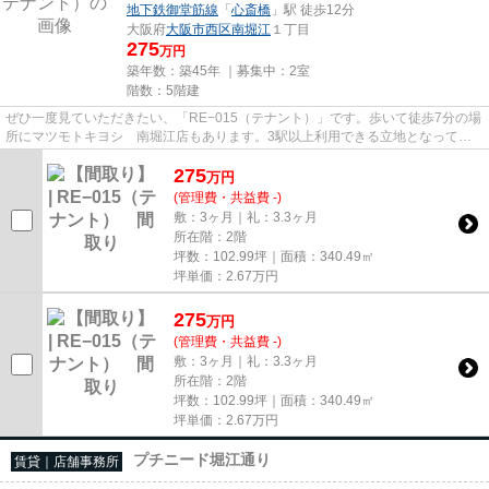
地下鉄御堂筋線
「
心斎橋
」駅 徒歩12分
大阪府
大阪市西区
南堀江
１丁目
275
万円
築年数：築45年 ｜募集中：
2室
階数：5階建
ぜひ一度見ていただきたい、「RE−015（テナント）」です。歩いて徒歩7分の場
所にマツモトキヨシ 南堀江店もあります。3駅以上利用できる立地となってい
て、様々な場所へのアクセスが...
275
万
円
(管理費・共益費 -)
敷：3ヶ月｜礼：3.3ヶ月
所在階：2階
坪数：102.99坪｜面積：340.49㎡
坪単価：
2.67
万円
275
万
円
(管理費・共益費 -)
敷：3ヶ月｜礼：3.3ヶ月
所在階：2階
坪数：102.99坪｜面積：340.49㎡
坪単価：
2.67
万円
プチニード堀江通り
賃貸｜店舗事務所