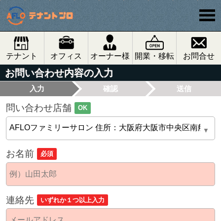
テナント
オフィス
オーナー様
開業・移転
お問合せ
お問い合わせ内容の入力
入力
確認
送信
問い合わせ店舗
OK
お名前
必須
連絡先
いずれか１つ以上入力