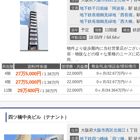
住所
交通
地下鉄千日前線
「
阿波座
」駅 徒
地下鉄長堀鶴見緑地
「
西長堀
」駅
地下鉄長堀鶴見緑地
「
西大橋
」駅
予定
11階建
鉄筋
築年
階数
構造
19.55坪 / 64.64㎡
坪数/面積
物件より徒歩圏内に当社営業店がござい
容・物販などの様々な業種のニーズに応
尚、...
敷金/礼金/保証金/償却/敷引
所在階
賃料/坪単価
管理費・共益費
27
万
5,000
円
4階
22,000円
0ヶ月
/
32.67万円
/
-
/
-
/
-
/
1.38
万円
27
万
5,000
円
4階
22,000円
0ヶ月
/
32.67万円
/
-
/
-
/
-
/
1.38
万円
29
万
400
円
11階
22,000円
0ヶ月
/
34.364万円
/
-
/
-
/
-
/
1.38
万円
四ツ橋中央ビル（テナント）
大阪府
大阪市西区
北堀江
１丁目
住所
交通
地下鉄四つ橋線
「
四ツ橋
」駅 徒