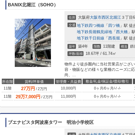
BANIX北堀江（SOHO）
大阪府
大阪市西区
北堀江
３丁目6
住所
交通
地下鉄四つ橋線
「
四ツ橋
」駅 徒
地下鉄長堀鶴見緑地
「
西大橋
」駅
地下鉄千日前線
「
西長堀
」駅 徒
築4年
11階建
鉄
築年
階数
構造
18.67坪 / 61.74㎡
坪数/面積
物件より徒歩圏内に当社営業店がござい
容・物販などの様々な業種のニーズに応
尚、...
敷金/礼金/保証金/償却/敷引
所在階
賃料/坪単価
管理費・共益費
27
万円
11階
10,000円
0ヶ月
/
0ヶ月
/
-
/
-
/
-
/
2
万円
29
万
7,000
円
11階
11,000円
0ヶ月
/
0ヶ月
/
-
/
-
/
-
/
2
万円
ブエナビスタ阿波座タワー 明治小学校区
大阪府
大阪市西区
立売堀
４丁目4-