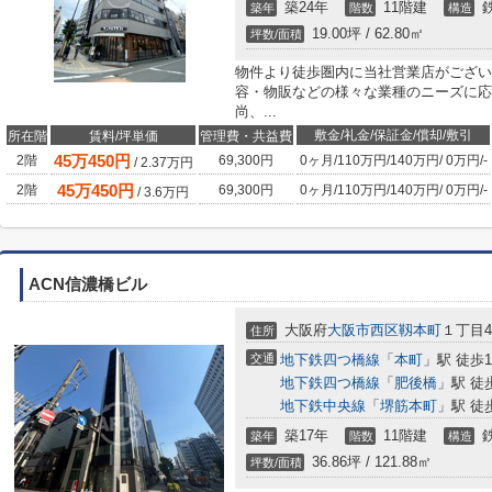
築24年
11階建
築年
階数
構造
19.00坪 / 62.80㎡
坪数/面積
物件より徒歩圏内に当社営業店がござい
容・物販などの様々な業種のニーズに応
尚、...
敷金/礼金/保証金/償却/敷引
所在階
賃料/坪単価
管理費・共益費
45
万
450
円
2階
69,300円
0ヶ月
/
110万円
/
140万円
/
0万円
/
-
/
2.37
万円
45
万
450
円
2階
69,300円
0ヶ月
/
110万円
/
140万円
/
0万円
/
-
/
3.6
万円
ACN信濃橋ビル
大阪府
大阪市西区
靱本町
１丁目4-
住所
交通
地下鉄四つ橋線
「
本町
」駅 徒歩
地下鉄四つ橋線
「
肥後橋
」駅 徒
地下鉄中央線
「
堺筋本町
」駅 徒
築17年
11階建
築年
階数
構造
36.86坪 / 121.88㎡
坪数/面積