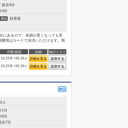
 徒歩4分
歩4分
鉄骨造
構造
6分にあるので、体調が悪くなっても安
初期費用はカードで決済いただけます。周
坪数/面積
詳細
検討リスト
18.25坪 / 60.36㎡
詳細を見る
追加する
18.25坪 / 60.36㎡
詳細を見る
追加する
-1
歩1分
歩6分
徒歩7分