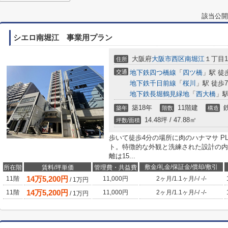
該当公開
シエロ南堀江 事業用プラン
大阪府
大阪市西区
南堀江
１丁目19
住所
交通
地下鉄四つ橋線
「
四ツ橋
」駅 徒
地下鉄千日前線
「
桜川
」駅 徒歩
地下鉄長堀鶴見緑地
「
西大橋
」駅
築18年
11階建
築年
階数
構造
14.48坪 / 47.88㎡
坪数/面積
歩いて徒歩4分の場所に肉のハナマサ PL
ト。特徴的な外観と洗練された設計の内
離は15...
敷金/礼金/保証金/償却/敷引
所在階
賃料/坪単価
管理費・共益費
14
万
5,200
円
11階
11,000円
2ヶ月
/
1.1ヶ月
/
-
/
-
/
-
/
1
万円
14
万
5,200
円
11階
11,000円
2ヶ月
/
1.1ヶ月
/
-
/
-
/
-
/
1
万円