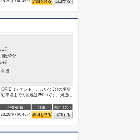
18.29坪 / 60.46㎡
詳細を見る
追加する
歩1分
 徒歩2分
歩4分
鉄骨造
AHORIE（テナント）。歩いて3分の場所
駐車場までの距離は250mです。周辺に
坪数/面積
詳細
検討リスト
18.28坪 / 60.46㎡
詳細を見る
追加する