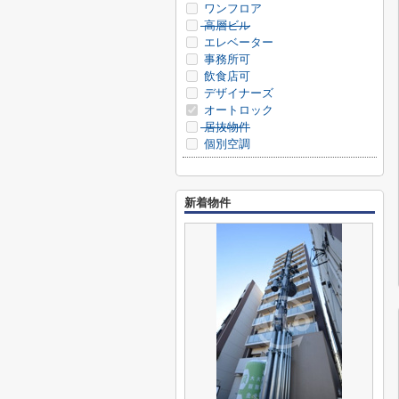
ワンフロア
高層ビル
エレベーター
事務所可
飲食店可
デザイナーズ
オートロック
居抜物件
個別空調
新着物件