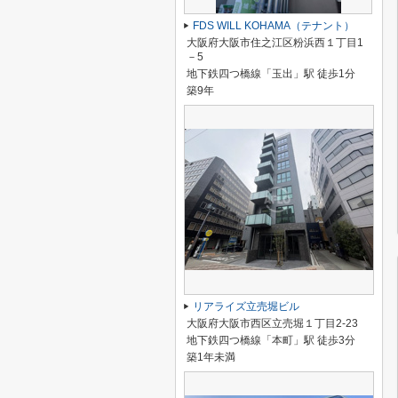
FDS WILL KOHAMA（テナント）
大阪府大阪市住之江区粉浜西１丁目1
－5
地下鉄四つ橋線「玉出」駅 徒歩1分
築9年
リアライズ立売堀ビル
大阪府大阪市西区立売堀１丁目2-23
地下鉄四つ橋線「本町」駅 徒歩3分
築1年未満