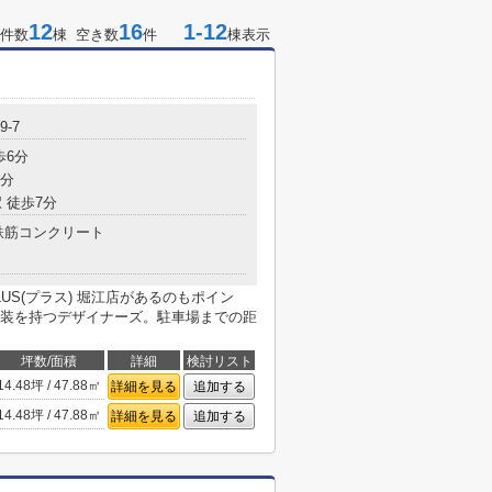
12
16
1-12
件数
棟 空き数
件
棟表示
-7
歩6分
7分
 徒歩7分
鉄筋コンクリート
US(プラス) 堀江店があるのもポイン
装を持つデザイナーズ。駐車場までの距
坪数/面積
詳細
検討リスト
14.48坪 / 47.88㎡
詳細を見る
追加する
14.48坪 / 47.88㎡
詳細を見る
追加する