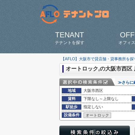
TENANT
OFF
テナントを探す
オフィ
【AFLO】大阪市で貸店舗・貸事務所を
オートロック,の大阪市西区
≫さらに
地域
大阪市西区
賃料
下限なし～上限なし
駅徒歩
指定しない
設備条件
オートロック