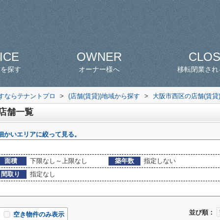
ICE
OWNER
CLO
スを探す
オーナー様へ
移転閉業され
探すならテナントプロ
>
(店舗(賃貸))地域から探す
>
大阪市西区の店舗(賃貸
 店舗一覧
細かいエリアに絞って見る。
面積
下限なし～上限なし
築年数
指定しない
間取り
指定なし
並び順：
空き物件のみ表示