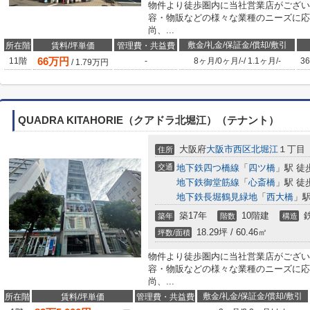
物件より徒歩圏内に当社営業店がござい
容・物販などの様々な業種のニーズに応
尚、...
敷金/礼金/保証金/償却/敷引
所在階
賃料/坪単価
管理費・共益費
66
万円
11階
-
8ヶ月
/
0ヶ月
/
-
/
1.1ヶ月
/
-
36
/
1.79
万円
QUADRA KITAHORIE（クアドラ北堀江）（テナント）
大阪府
大阪市西区
北堀江
１丁目
住所
交通
地下鉄四つ橋線
「
四ツ橋
」駅 徒
地下鉄御堂筋線
「
心斎橋
」駅 徒
地下鉄長堀鶴見緑地
「
西大橋
」駅
築17年
10階建
築年
階数
構造
18.29坪 / 60.46㎡
坪数/面積
物件より徒歩圏内に当社営業店がござい
容・物販などの様々な業種のニーズに応
尚、...
敷金/礼金/保証金/償却/敷引
所在階
賃料/坪単価
管理費・共益費