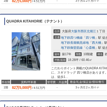
82
万
5,000
円
1階
-
3ヶ月
/
2.2ヶ月
/
-
/
-
/
-
/
4.51
万円
QUADRA KITAHORIE（テナント）
大阪府
大阪市西区
北堀江
１丁目
住所
交通
地下鉄四つ橋線
「
四ツ橋
」駅 徒
地下鉄長堀鶴見緑地
「
西大橋
」駅
地下鉄御堂筋線
「
心斎橋
」駅 徒
築17年
10階建
築年
階数
構造
18.28坪 / 60.46㎡
坪数/面積
こだわりポイント満載のQUADRA KIT
に、スギドラッグ 四ツ橋店があります。
は、徒歩1...
敷金/礼金/保証金/償却/敷引
所在階
賃料/坪単価
管理費・共益費
82
万
5,000
円
1階
-
3ヶ月
/
2.2ヶ月
/
-
/
-
/
-
/
4.51
万円