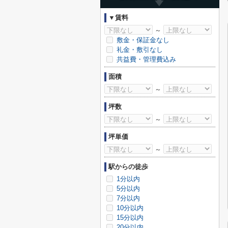
▼賃料
～
敷金・保証金なし
礼金・敷引なし
共益費・管理費込み
面積
～
坪数
～
坪単価
～
駅からの徒歩
1分以内
5分以内
7分以内
10分以内
15分以内
20分以内