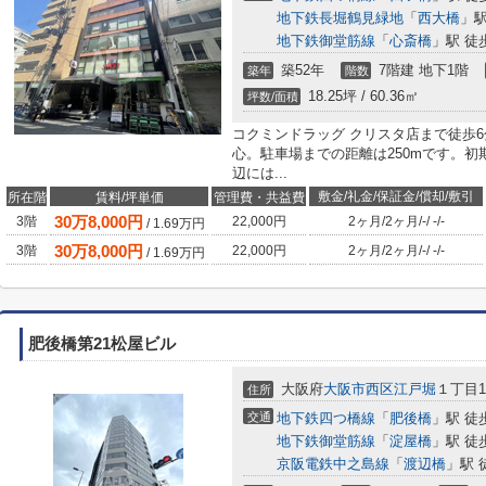
地下鉄長堀鶴見緑地
「
西大橋
」駅
地下鉄御堂筋線
「
心斎橋
」駅 徒
築52年
7階建 地下1階
築年
階数
18.25坪 / 60.36㎡
坪数/面積
コクミンドラッグ クリスタ店まで徒歩
心。駐車場までの距離は250mです。
辺には...
敷金/礼金/保証金/償却/敷引
所在階
賃料/坪単価
管理費・共益費
30
万
8,000
円
3階
22,000円
2ヶ月
/
2ヶ月
/
-
/
-
/
-
/
1.69
万円
30
万
8,000
円
3階
22,000円
2ヶ月
/
2ヶ月
/
-
/
-
/
-
/
1.69
万円
肥後橋第21松屋ビル
大阪府
大阪市西区
江戸堀
１丁目10
住所
交通
地下鉄四つ橋線
「
肥後橋
」駅 徒
地下鉄御堂筋線
「
淀屋橋
」駅 徒
京阪電鉄中之島線
「
渡辺橋
」駅 