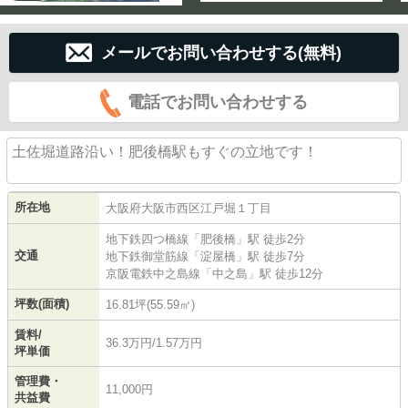
メールでお問い合わせする(無料)
電話でお問い合わせする
土佐堀道路沿い！肥後橋駅もすぐの立地です！
所在地
大阪府
大阪市西区
江戸堀
１丁目
地下鉄四つ橋線
「
肥後橋
」駅 徒歩2分
交通
地下鉄御堂筋線
「
淀屋橋
」駅 徒歩7分
京阪電鉄中之島線
「
中之島
」駅 徒歩12分
坪数(面積)
16.81坪(55.59㎡)
賃料/
36.3万円/1.57万円
坪単価
管理費・
11,000円
共益費