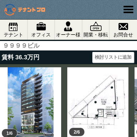
テナント
オフィス
オーナー様
開業・移転
お問合せ
９９９９ビル
賃料
36.3
万円
検討リストに追加
2/6
1/6