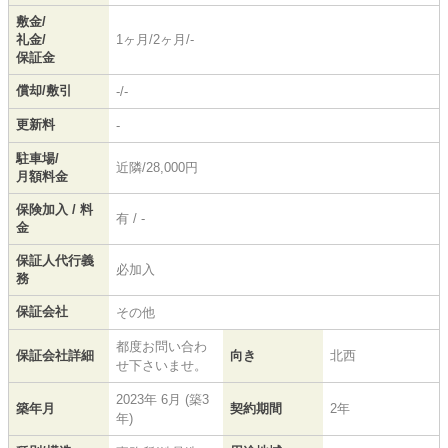
敷金/
礼金/
1ヶ月/2ヶ月/-
保証金
償却/敷引
-/-
更新料
-
駐車場/
近隣/28,000円
月額料金
保険加入 / 料
有 / -
金
保証人代行義
必加入
務
保証会社
その他
都度お問い合わ
保証会社詳細
向き
北西
せ下さいませ。
2023年 6月 (築3
築年月
契約期間
2年
年)