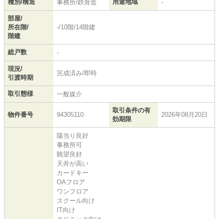
種別/構造
用途地域
事務所/鉄骨造
-
部屋/
所在階/
-/10階/14階建
階建
総戸数
-
現況/
完成済み/即時
引渡時期
取引態様
一般媒介
取引条件の有
物件番号
94305110
2026年08月20日
効期限
陽当り良好
事務所可
眺望良好
天井が高い
カードキー
OAフロア
ワンフロア
スクール向け
IT向け