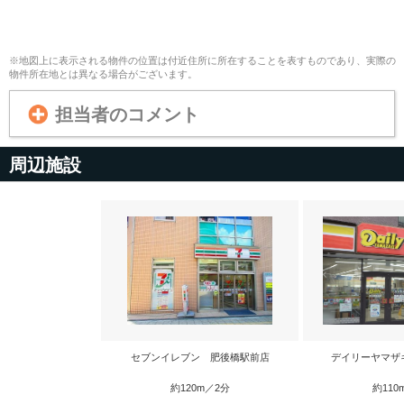
※地図上に表示される物件の位置は付近住所に所在することを表すものであり、実際の
物件所在地とは異なる場合がございます。
担当者のコメント
周辺施設
セブンイレブン 肥後橋駅前店
デイリーヤマザ
約120m／2分
約110