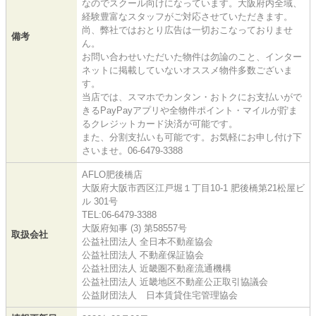
なのでスクール向けになっています。大阪府内全域、
経験豊富なスタッフがご対応させていただきます。
尚、弊社ではおとり広告は一切おこなっておりませ
備考
ん。
お問い合わせいただいた物件は勿論のこと、インター
ネットに掲載していないオススメ物件多数ございま
す。
当店では、スマホでカンタン・おトクにお支払いがで
きるPayPayアプリや全物件ポイント・マイルが貯ま
るクレジットカード決済が可能です。
また、分割支払いも可能です。お気軽にお申し付け下
さいませ。06-6479-3388
AFLO肥後橋店
大阪府大阪市西区江戸堀１丁目10-1 肥後橋第21松屋ビ
ル 301号
TEL:06-6479-3388
大阪府知事 (3) 第58557号
取扱会社
公益社団法人 全日本不動産協会
公益社団法人 不動産保証協会
公益社団法人 近畿圏不動産流通機構
公益社団法人 近畿地区不動産公正取引協議会
公益財団法人 日本賃貸住宅管理協会