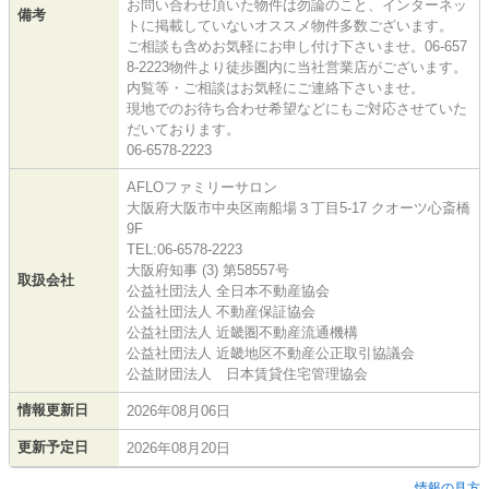
お問い合わせ頂いた物件は勿論のこと、インターネッ
備考
トに掲載していないオススメ物件多数ございます。
ご相談も含めお気軽にお申し付け下さいませ。06-657
8-2223物件より徒歩圏内に当社営業店がございます。
内覧等・ご相談はお気軽にご連絡下さいませ。
現地でのお待ち合わせ希望などにもご対応させていた
だいております。
06-6578-2223
AFLOファミリーサロン
大阪府大阪市中央区南船場３丁目5-17 クオーツ心斎橋
9F
TEL:06-6578-2223
大阪府知事 (3) 第58557号
取扱会社
公益社団法人 全日本不動産協会
公益社団法人 不動産保証協会
公益社団法人 近畿圏不動産流通機構
公益社団法人 近畿地区不動産公正取引協議会
公益財団法人 日本賃貸住宅管理協会
情報更新日
2026年08月06日
更新予定日
2026年08月20日
情報の見方