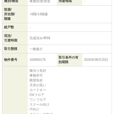
種別/構造
用途地域
事務所/鉄骨造
-
部屋/
所在階/
-/9階/14階建
階建
総戸数
-
現況/
完成済み/即時
引渡時期
取引態様
一般媒介
取引条件の有
物件番号
104060176
2026年08月20日
効期限
陽当り良好
事務所可
眺望良好
天井が高い
カードキー
OAフロア
ワンフロア
スクール向け
IT向け