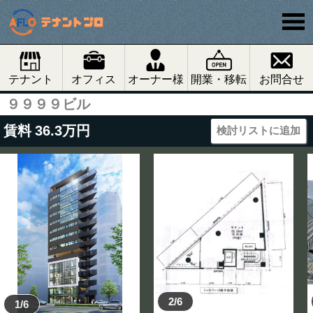
テナント
オフィス
オーナー様
開業・移転
お問合せ
９９９９ビル
賃料
36.3
万円
検討リストに追加
2/6
1/6