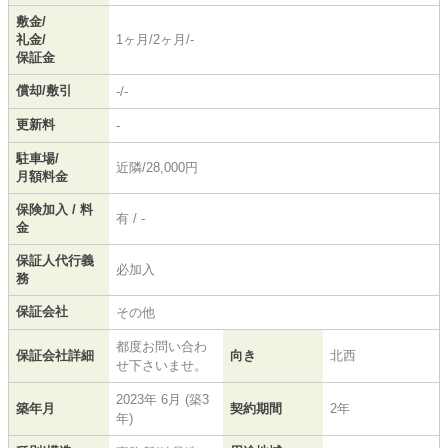
敷金/
礼金/
1ヶ月/2ヶ月/-
保証金
償却/敷引
-/-
更新料
-
駐車場/
近隣/28,000円
月額料金
保険加入 / 料
有 / -
金
保証人代行義
必加入
務
保証会社
その他
都度お問い合わ
保証会社詳細
向き
北西
せ下さいませ。
2023年 6月 (築3
築年月
契約期間
2年
年)