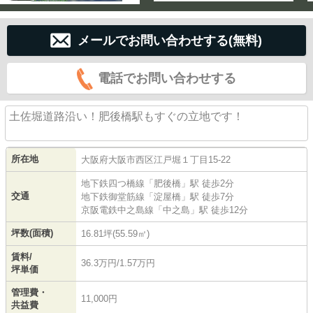
メールでお問い合わせする(無料)
電話でお問い合わせする
土佐堀道路沿い！肥後橋駅もすぐの立地です！
所在地
大阪府
大阪市西区
江戸堀
１丁目15-22
地下鉄四つ橋線
「
肥後橋
」駅 徒歩2分
交通
地下鉄御堂筋線
「
淀屋橋
」駅 徒歩7分
京阪電鉄中之島線
「
中之島
」駅 徒歩12分
坪数(面積)
16.81坪(55.59㎡)
賃料/
36.3万円/1.57万円
坪単価
管理費・
11,000円
共益費