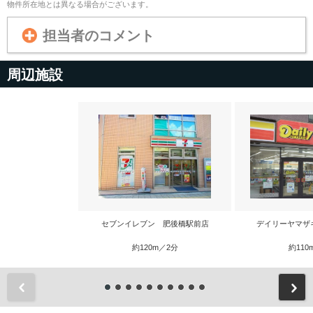
物件所在地とは異なる場合がございます。
担当者のコメント
周辺施設
セブンイレブン 肥後橋駅前店
デイリーヤマザ
約120m／2分
約110
前