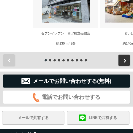
セブンイレブン 四ツ橋立売堀店
まい
約130m／2分
約140
前
メールでお問い合わせする(無料)
電話でお問い合わせする
メールで共有する
LINEで共有する