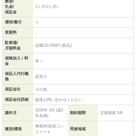
敷金/
礼金/
2ヶ月/2ヶ月/-
保証金
償却/敷引
-/-
更新料
-
駐車場/
近隣/33,000円 (税込)
月額料金
保険加入 / 料
有 / -
金
保証人代行義
必加入
務
保証会社
その他
保証会社詳細
都度お問い合わせください。
2026年 3月 (築1
築年月
契約期間
定期借家 5年
年未満)
事務所/鉄筋コン
種別/構造
用途地域
-
クリート