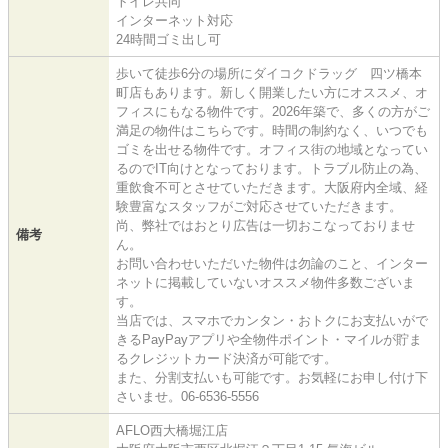
トイレ共同
インターネット対応
24時間ゴミ出し可
歩いて徒歩6分の場所にダイコクドラッグ 四ツ橋本
町店もあります。新しく開業したい方にオススメ、オ
フィスにもなる物件です。2026年築で、多くの方がご
満足の物件はこちらです。時間の制約なく、いつでも
ゴミを出せる物件です。オフィス街の地域となってい
るのでIT向けとなっております。トラブル防止の為、
重飲食不可とさせていただきます。大阪府内全域、経
験豊富なスタッフがご対応させていただきます。
尚、弊社ではおとり広告は一切おこなっておりませ
備考
ん。
お問い合わせいただいた物件は勿論のこと、インター
ネットに掲載していないオススメ物件多数ございま
す。
当店では、スマホでカンタン・おトクにお支払いがで
きるPayPayアプリや全物件ポイント・マイルが貯ま
るクレジットカード決済が可能です。
また、分割支払いも可能です。お気軽にお申し付け下
さいませ。06-6536-5556
AFLO西大橋堀江店