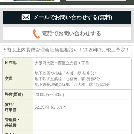
メールでお問い合わせする(無料)
電話でお問い合わせする
5階以上内装費管理会社負担相談可！2026年3月竣工予定！
所在地
大阪府
大阪市西区
立売堀
１丁目
地下鉄四つ橋線
「
本町
」駅 徒歩3分
交通
地下鉄御堂筋線
「
心斎橋
」駅 徒歩8分
地下鉄長堀鶴見緑地
「
西大橋
」駅 徒歩11分
坪数(面積)
20.09坪(66.43㎡)
賃料/
52.25万円/2.6万円
坪単価
管理費・
-
共益費