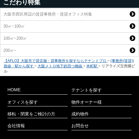
こだわり特集
大阪市西区周辺の賃貸事務所・賃貸オフィス特集
30㎡~100㎡
100㎡~200㎡
200㎡~
【AFLO】大阪市で貸店舗・貸事務所を探すならテナントプロ
>
(事務所(賃貸))
路線・駅から探す
>
大阪メトロ地下鉄四つ橋線
>
本町駅
>
リアライズ立売堀ビ
ル
HOME
テナントを探す
オフィスを探す
物件オーナー様
移転・閉業をご検討の方
成約物件
会社情報
お問合せ