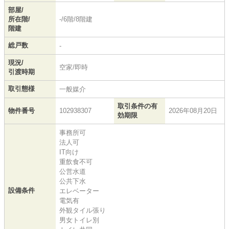
部屋/
所在階/
-/6階/8階建
階建
総戸数
-
現況/
空家/即時
引渡時期
取引態様
一般媒介
取引条件の有
物件番号
102938307
2026年08月20日
効期限
事務所可
法人可
IT向け
重飲食不可
公営水道
公共下水
設備条件
エレベーター
電気有
外観タイル張り
男女トイレ別