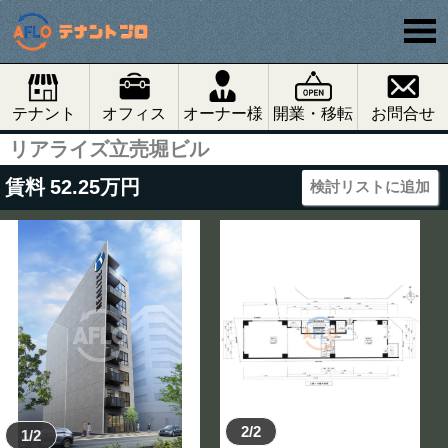
テナント
オフィス
オーナー様
開業・移転
お問合せ
リアライズ立売堀ビル
賃料
52.25
万円
検討リストに追加
2/2
1/2