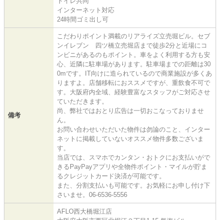
トイレ共同
インターネット対応
24時間ゴミ出し可
こだわりポイント満載のリアライズ立売堀ビル。セブ
ンイレブン 四ツ橋立売堀店まで徒歩2分と近場にコ
ンビニがあるのもポイント。車をよく利用する方も安
心、近隣に駐車場があります。駐車場までの距離は30
0mです。IT向けに造られているので商業施設が多くあ
りますよ。店舗移転におススメですが、重飲食不可で
す。大阪府内全域、経験豊富なスタッフがご対応させ
ていただきます。
尚、弊社ではおとり広告は一切おこなっておりませ
備考
ん。
お問い合わせいただいた物件は勿論のこと、インター
ネットに掲載していないオススメ物件多数ございま
す。
当店では、スマホでカンタン・おトクにお支払いがで
きるPayPayアプリや全物件ポイント・マイルが貯ま
るクレジットカード決済が可能です。
また、分割支払いも可能です。お気軽にお申し付け下
さいませ。06-6536-5556
AFLO西大橋堀江店