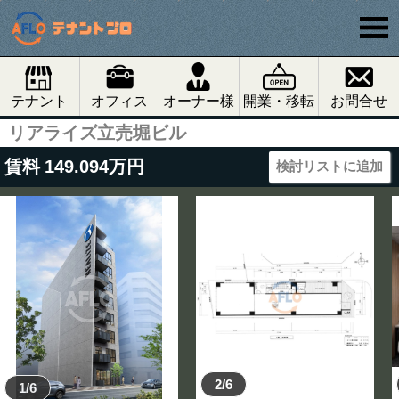
テナント
オフィス
オーナー様
開業・移転
お問合せ
リアライズ立売堀ビル
賃料
149.094
万円
検討リストに追加
2/6
1/6