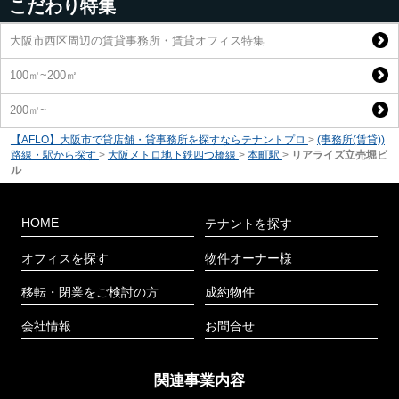
こだわり特集
大阪市西区周辺の賃貸事務所・賃貸オフィス特集
100㎡~200㎡
200㎡~
【AFLO】大阪市で貸店舗・貸事務所を探すならテナントプロ
>
(事務所(賃貸))
路線・駅から探す
>
大阪メトロ地下鉄四つ橋線
>
本町駅
>
リアライズ立売堀ビ
ル
HOME
テナントを探す
オフィスを探す
物件オーナー様
移転・閉業をご検討の方
成約物件
会社情報
お問合せ
関連事業内容