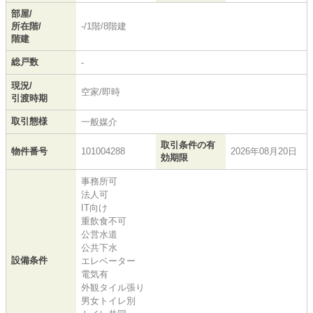
部屋/
所在階/
-/1階/8階建
階建
総戸数
-
現況/
空家/即時
引渡時期
取引態様
一般媒介
取引条件の有
物件番号
101004288
2026年08月20日
効期限
事務所可
法人可
IT向け
重飲食不可
公営水道
公共下水
設備条件
エレベーター
電気有
外観タイル張り
男女トイレ別