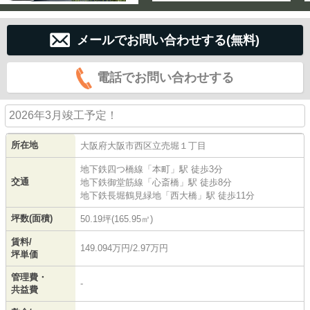
メールでお問い合わせする(無料)
電話でお問い合わせする
2026年3月竣工予定！
所在地
大阪府
大阪市西区
立売堀
１丁目
地下鉄四つ橋線
「
本町
」駅 徒歩3分
交通
地下鉄御堂筋線
「
心斎橋
」駅 徒歩8分
地下鉄長堀鶴見緑地
「
西大橋
」駅 徒歩11分
坪数(面積)
50.19坪(165.95㎡)
賃料/
149.094万円/2.97万円
坪単価
管理費・
-
共益費