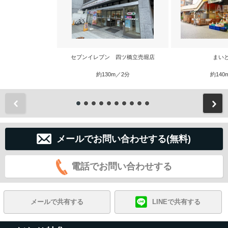
セブンイレブン 四ツ橋立売堀店
まい
約130m／2分
約140
前
メールでお問い合わせする(無料)
電話でお問い合わせする
メールで共有する
LINEで共有する