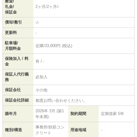
敷金/
礼金/
2ヶ月/2ヶ月/-
保証金
償却/敷引
-/-
更新料
-
駐車場/
近隣/33,000円 (税込)
月額料金
保険加入 / 料
有 / -
金
保証人代行義
必加入
務
保証会社
その他
保証会社詳細
都度お問い合わせください。
2026年 3月 (築1
築年月
契約期間
定期借家 5年
年未満)
事務所/鉄筋コン
種別/構造
用途地域
-
クリート