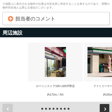
※地図上に表示される物件の位置は付近住所に所在することを表すものであり、実際の
物件所在地とは異なる場合がございます。
担当者のコメント
周辺施設
ローソンストア100 LS内平野店
ファミリーマー
約172m／3分
約181
前