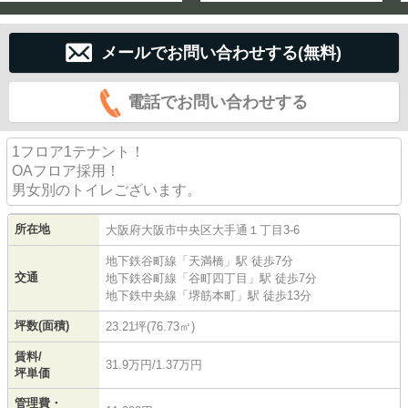
メールでお問い合わせする(無料)
電話でお問い合わせする
1フロア1テナント！
OAフロア採用！
男女別のトイレございます。
所在地
大阪府
大阪市中央区
大手通
１丁目3-6
地下鉄谷町線
「
天満橋
」駅 徒歩7分
交通
地下鉄谷町線
「
谷町四丁目
」駅 徒歩7分
地下鉄中央線
「
堺筋本町
」駅 徒歩13分
坪数(面積)
23.21坪(76.73㎡)
賃料/
31.9万円/1.37万円
坪単価
管理費・