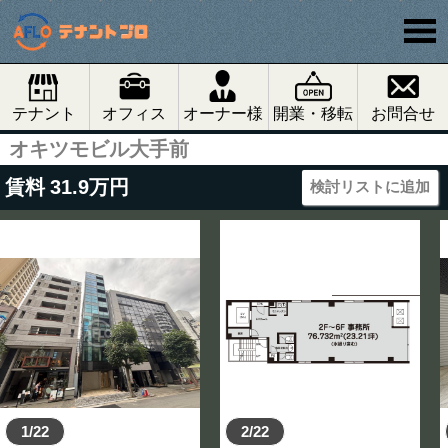
テナント
オフィス
オーナー様
開業・移転
お問合せ
オキツモビル大手前
賃料
31.9
万円
検討リストに追加
1/22
2/22