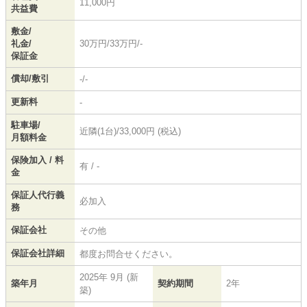
11,000円
共益費
敷金/
礼金/
30万円/33万円/-
保証金
償却/敷引
-/-
更新料
-
駐車場/
近隣(1台)/33,000円 (税込)
月額料金
保険加入 / 料
有 / -
金
保証人代行義
必加入
務
保証会社
その他
保証会社詳細
都度お問合せください。
2025年 9月 (新
築年月
契約期間
2年
築)