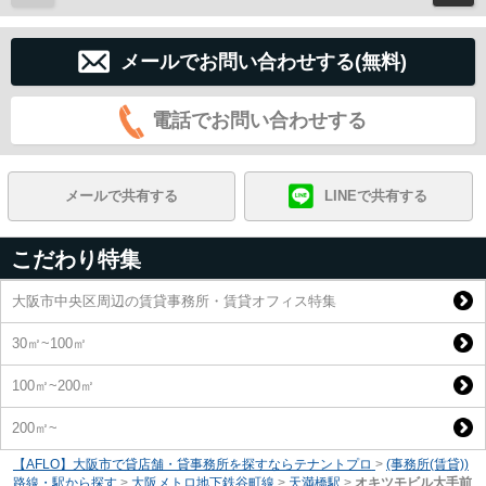
メールでお問い合わせする(無料)
電話でお問い合わせする
メールで共有する
LINEで共有する
こだわり特集
大阪市中央区周辺の賃貸事務所・賃貸オフィス特集
30㎡~100㎡
100㎡~200㎡
200㎡~
【AFLO】大阪市で貸店舗・貸事務所を探すならテナントプロ
>
(事務所(賃貸))
路線・駅から探す
>
大阪メトロ地下鉄谷町線
>
天満橋駅
>
オキツモビル大手前