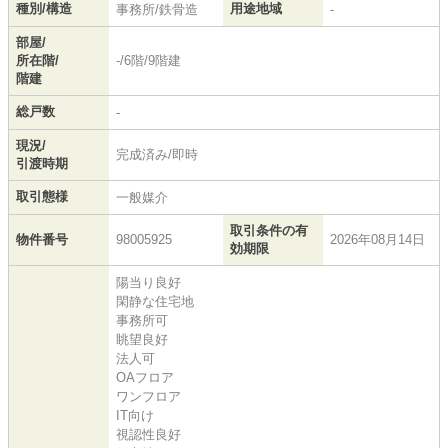
種別/構造
用途地域
事務所/鉄骨造
-
部屋/
所在階/
-/6階/9階建
階建
総戸数
-
現況/
完成済み/即時
引渡時期
取引態様
一般媒介
取引条件の有
物件番号
98005925
2026年08月14日
効期限
陽当り良好
閑静な住宅地
事務所可
眺望良好
法人可
OAフロア
ワンフロア
IT向け
視認性良好