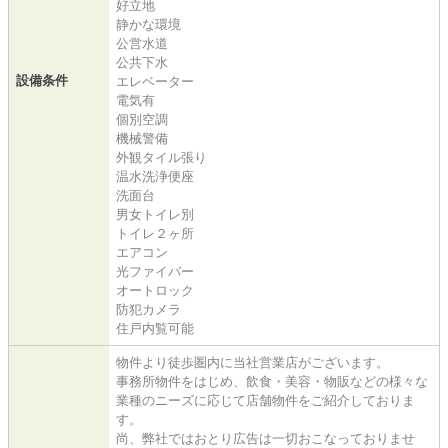
好立地
静かな環境
公営水道
公共下水
設備条件
エレベーター
電気有
個別空調
機械警備
外観タイル張り
温水洗浄便座
洗面台
男女トイレ別
トイレ２ヶ所
エアコン
光ファイバー
オートロック
防犯カメラ
住戸内覧可能
物件より徒歩圏内に当社営業店がございます。
事務所物件をはじめ、飲食・美容・物販などの様々な
業種のニーズに応じて店舗物件をご紹介しておりま
す。
尚、弊社ではおとり広告は一切おこなっておりませ