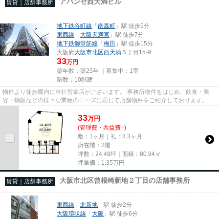
アバンセ西天満ビル
賃貸｜店舗事務所
地下鉄谷町線
「
南森町
」駅 徒歩5分
東西線
「
大阪天満宮
」駅 徒歩7分
地下鉄御堂筋線
「
梅田
」駅 徒歩15分
大阪府
大阪市北区
西天満
５丁目15-9
33
万円
築年数：築25年 ｜募集中：
1室
階数：10階建
物件より徒歩圏内に当社営業店がございます。 事務所物件をはじめ、飲食・美
容・物販などの様々な業種のニーズに応じて店舗物件をご紹介しております。
尚、弊社ではおとり広告は一切...
33
万
円
(管理費・共益費 -)
敷：1ヶ月｜礼：3.3ヶ月
所在階：2階
坪数：24.48坪｜面積：80.94㎡
坪単価：
1.35
万円
大阪市北区曾根崎新地２丁目の店舗事務所
賃貸｜店舗事務所
東西線
「
北新地
」駅 徒歩2分
大阪環状線
「
大阪
」駅 徒歩6分