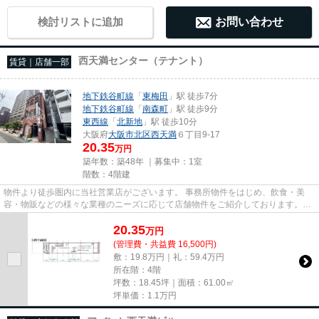
検討リストに追加
お問い合わせ
西天満センター（テナント）
賃貸｜店舗一部
地下鉄谷町線
「
東梅田
」駅 徒歩7分
地下鉄谷町線
「
南森町
」駅 徒歩9分
東西線
「
北新地
」駅 徒歩10分
大阪府
大阪市北区
西天満
６丁目9-17
20.35
万円
築年数：築48年 ｜募集中：
1室
階数：4階建
物件より徒歩圏内に当社営業店がございます。 事務所物件をはじめ、飲食・美
容・物販などの様々な業種のニーズに応じて店舗物件をご紹介しております。
尚、弊社ではおとり広告は一切...
20.35
万
円
(管理費・共益費 16,500円)
敷：19.8万円｜礼：59.4万円
所在階：4階
坪数：18.45坪｜面積：61.00㎡
坪単価：
1.1
万円