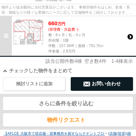
物件より徒歩圏内に当社営業店がございます。 事務所物件をはじめ、飲食・美
容・物販などの様々な業種のニーズに応じて店舗物件をご紹介しております。
尚、弊社ではおとり広告は一切...
660
万
円
(管理費・共益費 -)
敷：6ヶ月｜礼：0ヶ月
所在階：1階
坪数：227.39坪｜面積：751.70㎡
坪単価：
2.9
万円
該当公開件数
4
棟 空き数
4
件
1-4
棟表示
チェックした物件をまとめて
検討リストに追加
お問い合わせ
さらに条件を絞り込む
物件リクエスト
【AFLO】大阪市で貸店舗・貸事務所を探すならテナントプロ
>
(店舗(賃貸))路