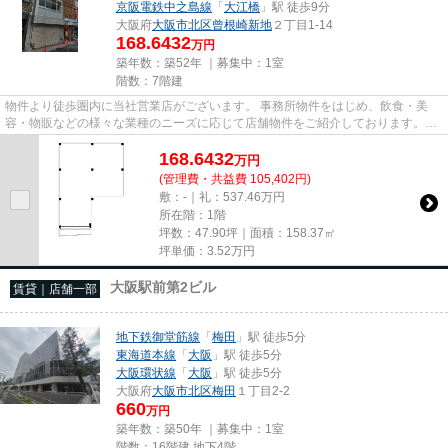
京阪電鉄中之島線
「
大江橋
」駅 徒歩9分
大阪府
大阪市北区
曾根崎新地
２丁目1-14
168.6432
万円
築年数：築52年 ｜募集中：
1室
階数：7階建
物件より徒歩圏内に当社営業店がございます。 事務所物件をはじめ、飲食・美
容・物販などの様々な業種のニーズに応じて店舗物件をご紹介しております。
尚、弊社ではおとり広告は一切...
168.6432
万
円
(管理費・共益費 105,402円)
敷：-｜礼：537.46万円
所在階：1階
坪数：47.90坪｜面積：158.37㎡
坪単価：
3.52
万円
大阪駅前第2ビル
賃貸｜店舗一部
地下鉄御堂筋線
「
梅田
」駅 徒歩5分
東海道本線
「
大阪
」駅 徒歩5分
大阪環状線
「
大阪
」駅 徒歩5分
大阪府
大阪市北区
梅田
１丁目2-2
660
万円
築年数：築50年 ｜募集中：
1室
階数：16階建 地下4階