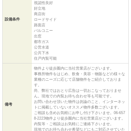
視認性良好
好立地
商店街
設備条件
ロードサイド
路面店
バルコニー
出窓
都市ガス
公営水道
公共下水
住戸内覧可能
物件より徒歩圏内に当社営業店がございます。
事務所物件をはじめ、飲食・美容・物販などの様々な
業種のニーズに応じて店舗物件をご紹介しておりま
す。
尚、弊社ではおとり広告は一切おこなっておりませ
ん。現地での内覧お待ち合わせ等も可能です。
お問い合わせ頂いた物件は勿論のこと、インターネッ
備考
トに掲載していないオススメ物件多数ございます。
ご相談も含めお気軽にお申し付け下さいませ。06-657
8-2223物件より徒歩圏内に当社営業店がございます。
内覧等・ご相談はお気軽にご連絡下さいませ。
現地でのお待ち合わせ希望などにもご対応させていた