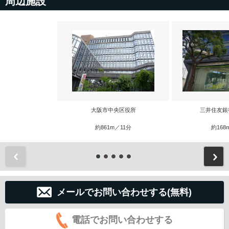
周辺施設
大阪市中央区役所
三井住友銀
約861m／11分
約168
前
メールでお問い合わせする(無料)
電話でお問い合わせする