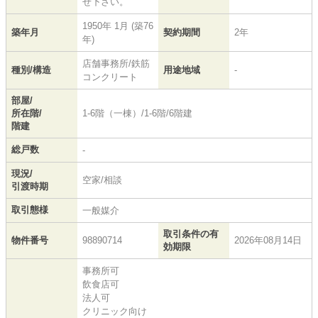
せ下さい。
1950年 1月 (築76
築年月
契約期間
2年
年)
店舗事務所/鉄筋
種別/構造
用途地域
-
コンクリート
部屋/
所在階/
1-6階（一棟）/1-6階/6階建
階建
総戸数
-
現況/
空家/相談
引渡時期
取引態様
一般媒介
取引条件の有
物件番号
98890714
2026年08月14日
効期限
事務所可
飲食店可
法人可
クリニック向け