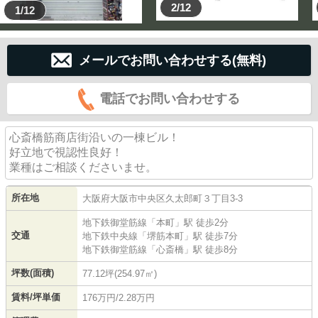
2/12
1/12
メールでお問い合わせする(無料)
電話でお問い合わせする
心斎橋筋商店街沿いの一棟ビル！
好立地で視認性良好！
業種はご相談くださいませ。
所在地
大阪府
大阪市中央区
久太郎町
３丁目3-3
地下鉄御堂筋線
「
本町
」駅 徒歩2分
交通
地下鉄中央線
「
堺筋本町
」駅 徒歩7分
地下鉄御堂筋線
「
心斎橋
」駅 徒歩8分
坪数(面積)
77.12坪(254.97㎡)
賃料/坪単価
176万円/2.28万円