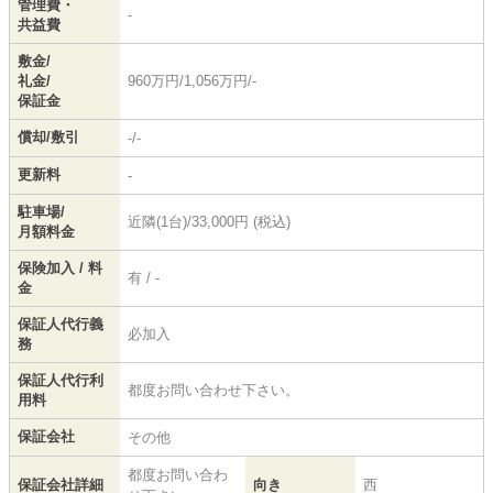
管理費・
-
共益費
敷金/
礼金/
960万円/1,056万円/-
保証金
償却/敷引
-/-
更新料
-
駐車場/
近隣(1台)/33,000円 (税込)
月額料金
保険加入 / 料
有 / -
金
保証人代行義
必加入
務
保証人代行利
都度お問い合わせ下さい。
用料
保証会社
その他
都度お問い合わ
保証会社詳細
向き
西